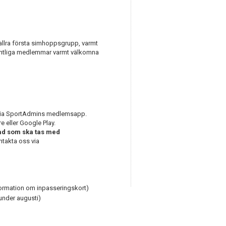
n allra första simhoppsgrupp, varmt
befintliga medlemmar varmt välkomna
r via SportAdmins medlemsapp.
e eller Google Play.
ad som ska tas med
ntakta oss via
formation om inpasseringskort)
under augusti)