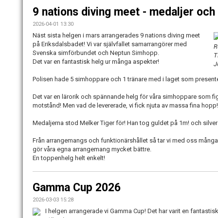
9 nations diving meet - medaljer och
2026-04-01 13:30
Näst sista helgen i mars arrangerades 9 nations diving meet
på Eriksdalsbadet! Vi var självfallet samarrangörer med
R
Svenska simförbundet och Neptun Simhopp.
T
Det var en fantastisk helg ur många aspekter!
J
Polisen hade 5 simhoppare och 1 tränare med i laget som present
Det var en lärorik och spännande helg för våra simhoppare som fi
motstånd! Men vad de levererade, vi fick njuta av massa fina hopp!
Medaljerna stod Melker Tiger för! Han tog guldet på 1m! och silver
Från arrangemangs och funktionärshållet så tar vi med oss många
gör våra egna arrangemang mycket bättre.
En toppenhelg helt enkelt!
Gamma Cup 2026
2026-03-03 15:28
I helgen arrangerade vi Gamma Cup! Det har varit en fantasti