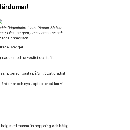
 lärdomar!
obin Bågenholm, Linus Olsson, Melker
iger, Filip Forsgren, Freja Jonasson och
oanna Andersson
erade Sverige!
ghtades med nervositet och tufft
 samt personbästa på 3m! Stort grattis!
 lärdomar och nya upptäcker på hur vi
sk helg med massa fin hoppning och härlig