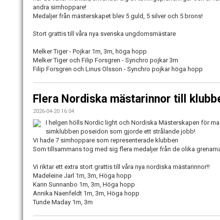
andra simhoppare!
Medaljer från mästerskapet blev 5 guld, 5 silver och 5 brons!
Stort grattis till våra nya svenska ungdomsmästare
Melker Tiger - Pojkar 1m, 3m, höga hopp
Melker Tiger och Filip Forsgren - Synchro pojkar 3m
Filip Forsgren och Linus Olsson - Synchro pojkar höga hopp
Flera Nordiska mästarinnor till klubb
2026-04-20 16:04
I helgen hölls Nordic light och Nordiska Mästerskapen för m
simklubben poseidon som gjorde ett strålande jobb!
Vi hade 7 simhoppare som representerade klubben
Som tillsammans tog med sig flera medaljer från de olika grenarn
Vi riktar ett extra stort grattis till våra nya nordiska mästarinnor!!
Madeleine Jarl 1m, 3m, Höga hopp
Karin Sunnanbo 1m, 3m, Höga hopp
Annika Naenfeldt 1m, 3m, Höga hopp
Tunde Maday 1m, 3m