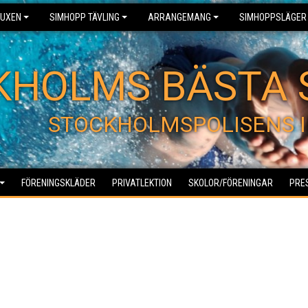
UXEN
SIMHOPP TÄVLING
ARRANGEMANG
SIMHOPPSLÄGER
KHOLMS BÄSTA 
STOCKHOLMSPOLISENS I
FÖRENINGSKLÄDER
PRIVATLEKTION
SKOLOR/FÖRENINGAR
PRE