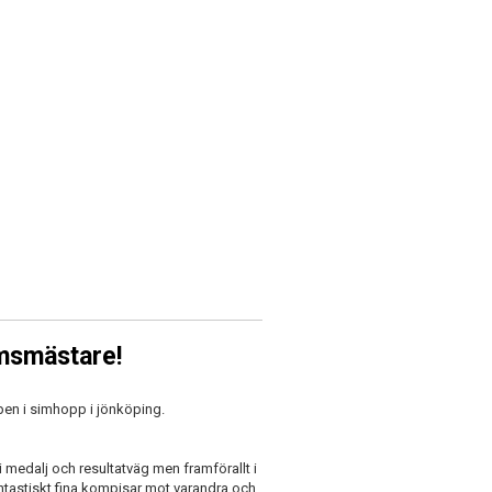
msmästare!
n i simhopp i jönköping.
i medalj och resultatväg men framförallt i
antastiskt fina kompisar mot varandra och