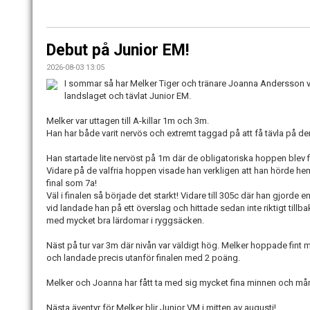
Debut på Junior EM!
2026-08-03 13:05
I sommar så har Melker Tiger och tränare Joanna Andersson va
landslaget och tävlat Junior EM.
Melker var uttagen till A-killar 1m och 3m.
Han har både varit nervös och extremt taggad på att få tävla på den
Han startade lite nervöst på 1m där de obligatoriska hoppen blev fi
Vidare på de valfria hoppen visade han verkligen att han hörde hem
final som 7a!
Väl i finalen så började det starkt! Vidare till 305c där han gjorde en
vid landade han på ett överslag och hittade sedan inte riktigt till
med mycket bra lärdomar i ryggsäcken.
Näst på tur var 3m där nivån var väldigt hög. Melker hoppade fint
och landade precis utanför finalen med 2 poäng.
Melker och Joanna har fått ta med sig mycket fina minnen och må
Nästa äventyr för Melker blir Junior VM i mitten av augusti!