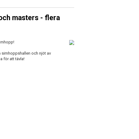
ch masters - flera
simhopp!
på simhoppshallen och njöt av
för att tävla!