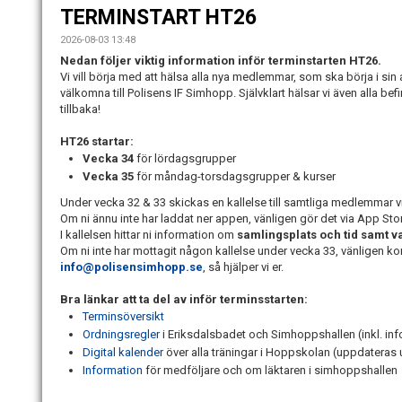
TERMINSTART HT26
2026-08-03 13:48
Nedan följer viktig information inför terminstarten HT26.
Vi vill börja med att hälsa alla nya medlemmar, som ska börja i si
välkomna till Polisens IF Simhopp. Självklart hälsar vi även alla 
tillbaka!
HT26 startar:
Vecka 34
för lördagsgrupper
Vecka 35
för måndag-torsdagsgrupper & kurser
Under vecka 32 & 33 skickas en kallelse till samtliga medlemma
Om ni ännu inte har laddat ner appen, vänligen gör det via App Stor
I kallelsen hittar ni information om
samlingsplats
och tid
samt
v
Om ni inte har mottagit någon kallelse under vecka 33, vänligen ko
info@polisensimhopp.se
, så hjälper vi er.
Bra länkar att ta del av inför terminsstarten:
Terminsöversikt
Ordningsregler
i Eriksdalsbadet och Simhoppshallen (inkl. in
Digital kalender
över alla träningar i Hoppskolan (uppdateras 
Information
för medföljare och om läktaren i simhoppshallen