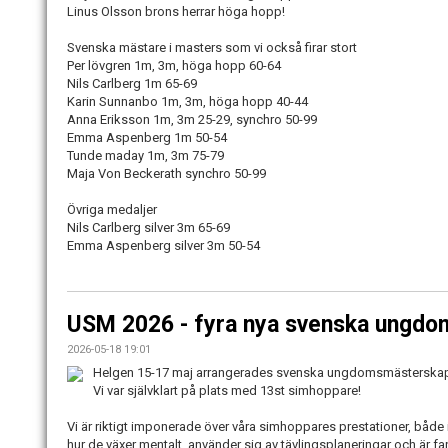
Linus Olsson brons herrar höga hopp!
Svenska mästare i masters som vi också firar stort
Per lövgren 1m, 3m, höga hopp 60-64
Nils Carlberg 1m 65-69
Karin Sunnanbo 1m, 3m, höga hopp 40-44
Anna Eriksson 1m, 3m 25-29, synchro 50-99
Emma Aspenberg 1m 50-54
Tunde maday 1m, 3m 75-79
Maja Von Beckerath synchro 50-99
Övriga medaljer
Nils Carlberg silver 3m 65-69
Emma Aspenberg silver 3m 50-54
USM 2026 - fyra nya svenska ungdo
2026-05-18 19:01
Helgen 15-17 maj arrangerades svenska ungdomsmästerskape
Vi var självklart på plats med 13st simhoppare!
Vi är riktigt imponerade över våra simhoppares prestationer, både 
hur de växer mentalt, använder sig av tävlingsplaneringar och är f