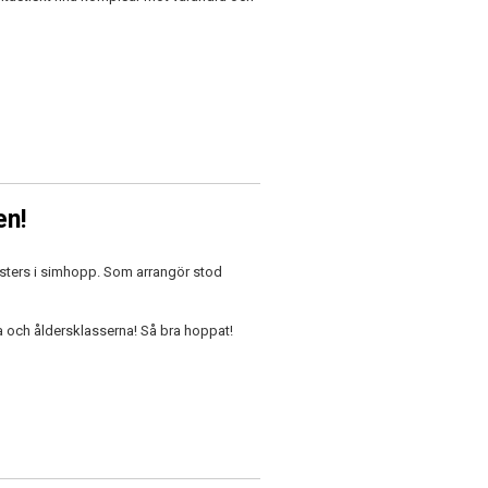
en!
asters i simhopp. Som arrangör stod
a och åldersklasserna! Så bra hoppat!