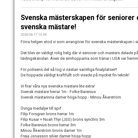
Svenska mästerskapen för seniorer o
svenska mästare!
2026-06-17 15:04
Förra helgen stod vi som arrangörer för svenska mästerskapen i 
Det blev en väldigt rolig helg där vi seniorer och masters delade 
tävlingskänslan. Även de simhopparna som tränar i USA var hemma 
För polisens del så tog vi nästan samtliga finalplatser!!
De hoppade väldigt kraftfullt och visade på mycket fin teknik!
Vi firar våra nya svenska mästare lite extra!
Svensk mästare herrar 1m - Folke Barenius
Svensk mästarinna damer höga hopp - Minou Åkerström
Övriga medaljer till spif
Filip Forsgren brons herrar 1m
Filip Kusar + Noah Thyr (JSS) brons synchro 3m
Folke Barenius brons herrar 3m
Minou Åkerström brons damer 1m
Freja Jonasson silver damer höga hopp