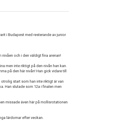
rit i Budapest med resterande av junior
 nivåen och i den väldigt fina arenan!
na men inte riktigt på den nivån han kan.
ma på den här nivån! Han gick vidare till
 otrolig start som han inte riktigt är van
baka. Han slutade som 12a i finalen men
 men missade även här på mollisrotationen
nga lärdomar efter veckan.