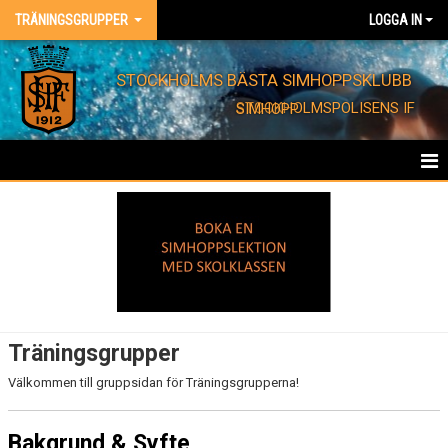
TRÄNINGSGRUPPER
LOGGA IN
STOCKHOLMS BÄSTA SIMHOPPSKLUBB
STOCKHOLMSPOLISENS IF SIMHOPP
HEM
KALENDER - TRÄNINGAR
DOKUMENT
Träningsgrupper
Välkommen till gruppsidan för Träningsgrupperna!
Bakgrund & Syfte