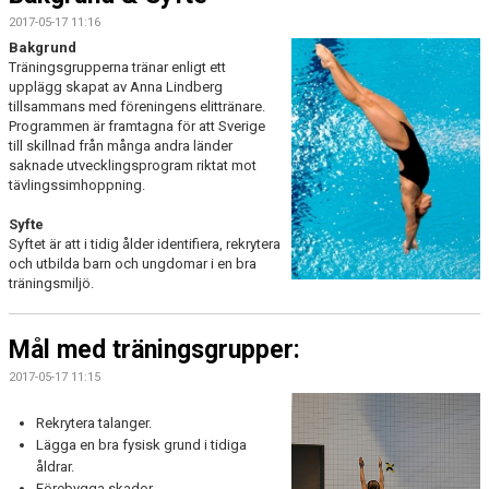
2017-05-17 11:16
Bakgrund
Träningsgrupperna tränar enligt ett
upplägg skapat av Anna Lindberg
tillsammans med föreningens elittränare.
Programmen är framtagna för att Sverige
till skillnad från många andra länder
saknade utvecklingsprogram riktat mot
tävlingssimhoppning.
Syfte
Syftet är att i tidig ålder identifiera, rekrytera
och utbilda barn och ungdomar i en bra
träningsmiljö.
Mål med träningsgrupper:
2017-05-17 11:15
Rekrytera talanger.
Lägga en bra fysisk grund i tidiga
åldrar.
Förebygga skador.