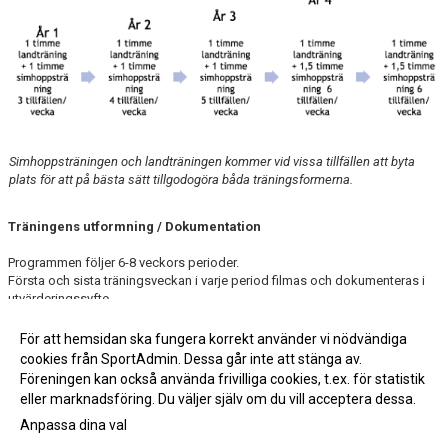
Simhoppsträningen och landträningen kommer vid vissa tillfällen att byta
plats för att på bästa sätt tillgodogöra båda träningsformerna.
Träningens utformning / Dokumentation
Programmen följer 6-8 veckors perioder.
Första och sista träningsveckan i varje period filmas och dokumenteras i
utvärderingssyfte.
Efter en termins träning kommer vi att utvärdera träningen och hur barnen
uppfattar den, och därefter avgöra vilken nivå i som är lämplig för dem.
För att hemsidan ska fungera korrekt använder vi nödvändiga
cookies från SportAdmin. Dessa går inte att stänga av.
Föreningen kan också använda frivilliga cookies, t.ex. för statistik
eller marknadsföring. Du väljer själv om du vill acceptera dessa.
Anpassa dina val