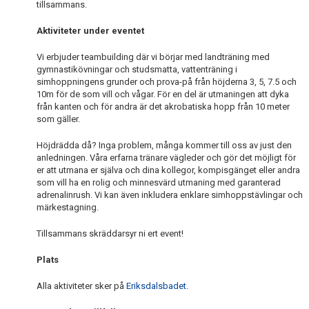
tillsammans.
BARNKALAS
Aktiviteter under eventet
FÖRENINGSKLÄDER
Vi erbjuder teambuilding där vi börjar med landträning med
gymnastikövningar och studsmatta, vattenträning i
PRIVATLEKTION
simhoppningens grunder och prova-på från höjderna 3, 5, 7.5 och
10m för de som vill och vågar. För en del är utmaningen att dyka
SKOLOR/FÖRENINGAR
från kanten och för andra är det akrobatiska hopp från 10 meter
som gäller.
PRESENTKORT
Höjdrädda då? Inga problem, många kommer till oss av just den
anledningen. Våra erfarna tränare vägleder och gör det möjligt för
er att utmana er själva och dina kollegor, kompisgänget eller andra
som vill ha en rolig och minnesvärd utmaning med garanterad
adrenalinrush. Vi kan även inkludera enklare simhoppstävlingar och
märkestagning.
Tillsammans skräddarsyr ni ert event!
Plats
Alla aktiviteter sker på
Eriksdalsbadet
.