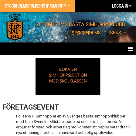
STOCKHOLMSPOLISENS IF SIMHOPP
LOGGA IN
STOCKHOLMS BÄSTA SIMHOPPSKLUBB
STOCKHOLMSPOLISENS IF SIMHOPP
HEM
FÖRENINGEN
KONTAKT
EVENT
FÖRETAGSEVENT
SVENSEXOR - MÖHIPPOR
Polisens IF Simhopp är en av Sveriges bästa simhoppsklubbar
med flera Svenska Mästare, både på senior och juniornivå. Vi
erbjuder företag och arbetslag möjligheten att peppa varandra till
FÖRETAGSEVENT
nya utmaningar och en minnesvärd och rolig upplevelse