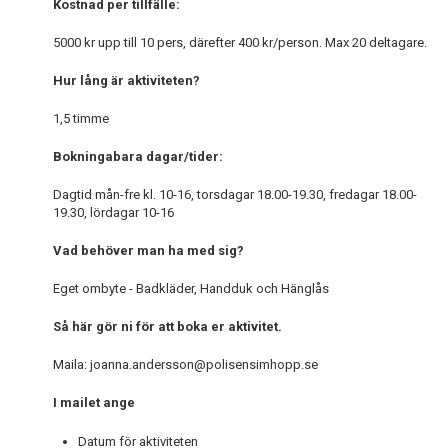
Kostnad per tillfälle:
5000 kr upp till 10 pers, därefter 400 kr/person. Max 20 deltagare.
Hur lång är aktiviteten?
1,5 timme
Bokningabara dagar/tider:
Dagtid mån-fre kl. 10-16, torsdagar 18.00-19.30, fredagar 18.00-
19.30, lördagar 10-16
Vad behöver man ha med sig?
Eget ombyte - Badkläder, Handduk och Hänglås
Så här gör ni för att boka er aktivitet.
Maila: joanna.andersson@polisensimhopp.se
I mailet ange
Datum för aktiviteten