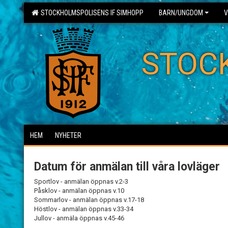
STOCKHOLMSPOLISENS IF SIMHOPP
BARN/UNGDOM
V
STOC
HEM
NYHETER
Datum för anmälan till våra lovläger
Sportlov - anmälan öppnas v.2-3
Påsklov - anmälan öppnas v.10
Sommarlov - anmälan öppnas v.17-18
Höstlov - anmälan öppnas v.33-34
Jullov - anmäla öppnas v.45-46