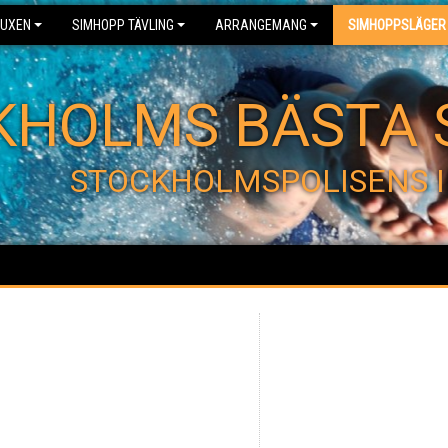
UXEN
SIMHOPP TÄVLING
ARRANGEMANG
SIMHOPPSLÄGER
KHOLMS BÄSTA 
STOCKHOLMSPOLISENS I