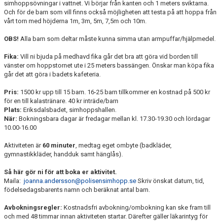
simhoppsövningar i vattnet. Vi börjar från kanten och 1 meters sviktarna.
GYMNASTIK-KALAS
Och för de barn som vill finns också möjligheten att testa på att hoppa från
vårt torn med höjderna 1m, 3m, 5m, 7,5m och 10m.
FÖRENINGSKLÄDER
OBS!
Alla barn som deltar måste kunna simma utan armpuffar/hjälpmedel.
PRIVATLEKTION
Fika:
Vill ni bjuda på medhavd fika går det bra att göra vid borden till
vänster om hoppstornet ute i 25 meters bassängen. Önskar man köpa fika
SKOLOR/FÖRENINGAR
går det att göra i badets kafeteria.
Pris:
1500 kr upp till 15 barn. 16-25 barn tillkommer en kostnad på 500 kr
PRESENTKORT
för en till kalastränare. 40 kr inträde/barn
Plats:
Eriksdalsbadet, simhoppshallen.
När:
Bokningsbara dagar är fredagar mellan kl. 17.30-19.30 och lördagar
10.00-16.00
Aktiviteten är
60 minuter
, medtag eget ombyte (badkläder,
gymnastikkläder, handduk samt hänglås).
Så här gör ni för att boka er aktivitet.
Maila:
joanna.andersson@polisensimhopp.se
Skriv önskat datum, tid,
födelsedagsbarents namn och beräknat antal barn.
Avbokningsregler:
Kostnadsfri avbokning/ombokning kan ske fram till
och med 48 timmar innan aktiviteten startar. Därefter gäller läkarintyg för