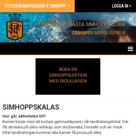
STOCKHOLMSPOLISENS IF SIMHOPP
LOGGA IN
STOCKHOLMS BÄSTA SIMHOPPSKLUBB
STOCKHOLMSPOLISENS IF SIMHOPP
HEM
FÖRENINGEN
KONTAKT
EVENT
SIMHOPPSKALAS
BARNKALAS
Hur går aktiviteten till?
Barnen börjar med ett kortare gymnastikpass i vår landträningslokal. Där
får de testa på olika redskap som studsmatta, torrsvikt och air- track.
SIMHOPPS-KALAS
Efter landträningen kommer alla barnen få prova på olika