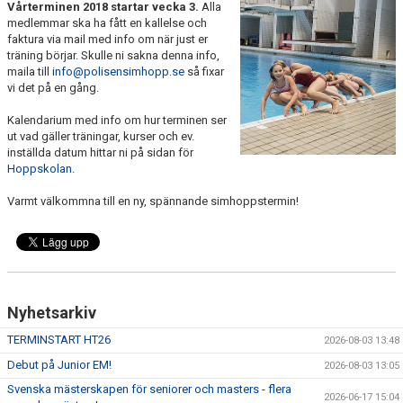
Vårterminen 2018 startar vecka 3.
Alla
PRIVATLEKTION
medlemmar ska ha fått en kallelse och
faktura via mail med info om när just er
träning börjar. Skulle ni sakna denna info,
SKOLOR/FÖRENINGAR
maila till
info@polisensimhopp.se
så fixar
vi det på en gång.
PRESENTKORT
Kalendarium med info om hur terminen ser
ut vad gäller träningar, kurser och ev.
inställda datum hittar ni på sidan för
Hoppskolan
.
Varmt välkommna till en ny, spännande simhoppstermin!
Nyhetsarkiv
TERMINSTART HT26
2026-08-03 13:48
Debut på Junior EM!
2026-08-03 13:05
Svenska mästerskapen för seniorer och masters - flera
2026-06-17 15:04