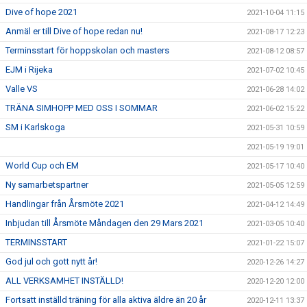
Dive of hope 2021
2021-10-04 11:15
Anmäl er till Dive of hope redan nu!
2021-08-17 12:23
Terminsstart för hoppskolan och masters
2021-08-12 08:57
EJM i Rijeka
2021-07-02 10:45
Valle VS
2021-06-28 14:02
TRÄNA SIMHOPP MED OSS I SOMMAR
2021-06-02 15:22
SM i Karlskoga
2021-05-31 10:59
2021-05-19 19:01
World Cup och EM
2021-05-17 10:40
Ny samarbetspartner
2021-05-05 12:59
Handlingar från Årsmöte 2021
2021-04-12 14:49
Inbjudan till Årsmöte Måndagen den 29 Mars 2021
2021-03-05 10:40
TERMINSSTART
2021-01-22 15:07
God jul och gott nytt år!
2020-12-26 14:27
ALL VERKSAMHET INSTÄLLD!
2020-12-20 12:00
Fortsatt inställd träning för alla aktiva äldre än 20 år
2020-12-11 13:37