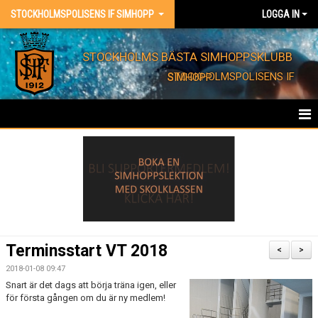
STOCKHOLMSPOLISENS IF SIMHOPP
LOGGA IN
STOCKHOLMS BÄSTA SIMHOPPSKLUBB
STOCKHOLMSPOLISENS IF SIMHOPP
HEM
FÖRENINGEN
KONTAKT
EVENT
Terminsstart VT 2018
<
>
BARNKALAS
2018-01-08 09:47
Snart är det dags att börja träna igen, eller
för första gången om du är ny medlem!
FÖRENINGSKLÄDER