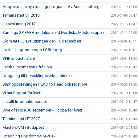
Hoppskolans nya träningsprogram - Av Anna Lindberg!
2018-01-19 16:00
Terminsstart VT 2018
2018-01-08 09:47
Julavslutning 2017
2017-12-16 17:47
Samtliga SPIFARE medaljörer vid Nordiska Mästerskapen
2017-12-11 22:05
Glöm inte Julavslutningen den 16 december!
2017-12-06 10:11
Lyckat Ungdomshopp i Göteborg
2017-12-06 10:01
SPIF är bäst i stan!
2017-12-04 13:54
Färska Riksmästare från 5m
2017-11-20 16:42
Uttagning till Utvecklingsverksamheten
2017-11-09 13:50
Simhoppstävlingen HEAD to Head och Höstlov!
2017-10-25 11:56
Vi har hoppat för livet!
2017-10-18 13:08
Inställt Informationsmöte
2017-09-12 10:47
Dive of Hope 30 september - Hoppa för livet!
2017-09-01 13:40
Terminsstart HT 2017
2017-08-14 16:44
Masters-VM i Budapest
2017-08-12 08:53
Uttagning Ungdoms-SM 2017
2017-04-21 13:48