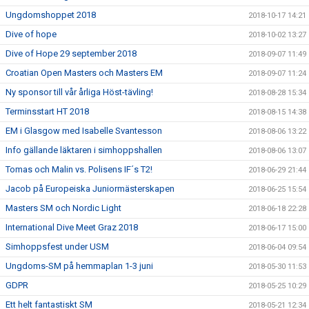
Ungdomshoppet 2018
2018-10-17 14:21
Dive of hope
2018-10-02 13:27
Dive of Hope 29 september 2018
2018-09-07 11:49
Croatian Open Masters och Masters EM
2018-09-07 11:24
Ny sponsor till vår årliga Höst-tävling!
2018-08-28 15:34
Terminsstart HT 2018
2018-08-15 14:38
EM i Glasgow med Isabelle Svantesson
2018-08-06 13:22
Info gällande läktaren i simhoppshallen
2018-08-06 13:07
Tomas och Malin vs. Polisens IF´s T2!
2018-06-29 21:44
Jacob på Europeiska Juniormästerskapen
2018-06-25 15:54
Masters SM och Nordic Light
2018-06-18 22:28
International Dive Meet Graz 2018
2018-06-17 15:00
Simhoppsfest under USM
2018-06-04 09:54
Ungdoms-SM på hemmaplan 1-3 juni
2018-05-30 11:53
GDPR
2018-05-25 10:29
Ett helt fantastiskt SM
2018-05-21 12:34