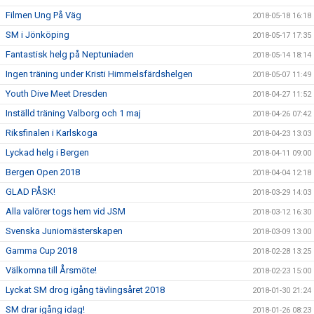
Filmen Ung På Väg
2018-05-18 16:18
SM i Jönköping
2018-05-17 17:35
Fantastisk helg på Neptuniaden
2018-05-14 18:14
Ingen träning under Kristi Himmelsfärdshelgen
2018-05-07 11:49
Youth Dive Meet Dresden
2018-04-27 11:52
Inställd träning Valborg och 1 maj
2018-04-26 07:42
Riksfinalen i Karlskoga
2018-04-23 13:03
Lyckad helg i Bergen
2018-04-11 09:00
Bergen Open 2018
2018-04-04 12:18
GLAD PÅSK!
2018-03-29 14:03
Alla valörer togs hem vid JSM
2018-03-12 16:30
Svenska Juniomästerskapen
2018-03-09 13:00
Gamma Cup 2018
2018-02-28 13:25
Välkomna till Årsmöte!
2018-02-23 15:00
Lyckat SM drog igång tävlingsåret 2018
2018-01-30 21:24
SM drar igång idag!
2018-01-26 08:23