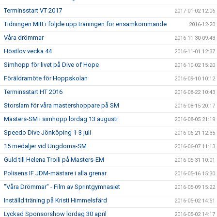
Terminsstart VT 2017
2017-01-02 12:06
Tidningen Mitt i följde upp träningen för ensamkommande
2016-12-20
Våra drömmar
2016-11-30 09:43
Höstlov vecka 44
2016-11-01 12:37
Simhopp för livet på Dive of Hope
2016-10-02 15:20
Föräldramöte för Hoppskolan
2016-09-10 10:12
Terminsstart HT 2016
2016-08-22 10:43
Storslam för våra mastershoppare på SM
2016-08-15 20:17
Masters-SM i simhopp lördag 13 augusti
2016-08-05 21:19
Speedo Dive Jönköping 1-3 juli
2016-06-21 12:35
15 medaljer vid Ungdoms-SM
2016-06-07 11:13
Guld till Helena Troili på Masters-EM
2016-05-31 10:01
Polisens IF JDM-mästare i alla grenar
2016-05-16 15:30
"Våra Drömmar" - Film av Sprintgymnasiet
2016-05-09 15:22
Inställd träning på Kristi Himmelsfärd
2016-05-02 14:51
Lyckad Sponsorshow lördag 30 april
2016-05-02 14:17