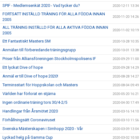
SPIF - Medlemsenkät 2020 - Vad tycker du?
2020-12-11 13:34
FORTSATT INSTÄLLD TRÄNING FÖR ALLA FÖDDA INNAN
2020-11-20 14:26
2005
ALL TRÄNING INSTÄLLD FÖR ALLA AKTIVA FÖDDA INNAN
2020-11-02 10:19
2005
Ett Fantastiskt Masters SM
2020-10-28 10:35
Anmälan till förberedande träningsgrupp
2020-10-01 13:38
Priser från Alliansföreningen Stockholmspolisens IF
2020-09-29 11:00
Ett lyckat Dive of hope
2020-09-28 14:29
Anmäl er till Dive of hope 2020!
2020-08-28 14:27
Terminsstart för Hoppskolan och Masters
2020-08-04 09:49
Världen har förlorat en stjärna
2020-05-20 16:21
Ingen ordinarie träning tors 30/4-2/5
2020-04-30 17:49
Handlingar från Årsmötet 2020
2020-03-16 14:10
Förhållningsätt Coronaviruset
2020-03-10 11:56
Svenska Mästerskapen i Simhopp 2020 - Vår
2020-03-09 13:04
Lyckad helg på Gamma Cup
2020-03-02 10:50