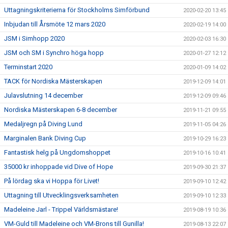
Uttagningskriterierna för Stockholms Simförbund
2020-02-20 13:45
Inbjudan till Årsmöte 12 mars 2020
2020-02-19 14:00
JSM i Simhopp 2020
2020-02-03 16:30
JSM och SM i Synchro höga hopp
2020-01-27 12:12
Terminstart 2020
2020-01-09 14:02
TACK för Nordiska Mästerskapen
2019-12-09 14:01
Julavslutning 14 december
2019-12-09 09:46
Nordiska Mästerskapen 6-8 december
2019-11-21 09:55
Medaljregn på Diving Lund
2019-11-05 04:26
Marginalen Bank Diving Cup
2019-10-29 16:23
Fantastisk helg på Ungdomshoppet
2019-10-16 10:41
35000 kr inhoppade vid Dive of Hope
2019-09-30 21:37
På lördag ska vi Hoppa för Livet!
2019-09-10 12:42
Uttagning till Utvecklingsverksamheten
2019-09-10 12:33
Madeleine Jarl - Trippel Världsmästare!
2019-08-19 10:36
VM-Guld till Madeleine och VM-Brons till Gunilla!
2019-08-13 22:07