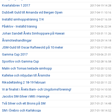
Kvartalsbrev 1 2017
2017-04-19 14:28
Dubbelt Guld till Amanda vid Bergen Open
2017-04-11 10:16
Inställd simhoppsträning 7/4
2017-04-07 16:59
Påsklov - Inställd träning
2017-04-06 22:34
Johan Sandell Årets Simhoppare på Hawaii
2017-03-31 11:26
Årsmöteshandlingar
2017-03-29 14:18
JSM-Guld till Oscar Raftewold på 10 meter
2017-03-17 09:45
Gamma Cup 2017
2017-03-06 21:01
Sportlov och Gamma Cup
2017-02-28 16:58
Malin och Tomas testade simhopp
2017-02-20 12:52
Kallelse och inbjudan till Årsmöte
2017-02-20 12:00
Riksdeltävling 2 18-19 februari
2017-02-20 11:22
Vi är finalist i Årets Barn- och Ungdomsförening!
2017-02-14 10:50
Jacobs SM-Silver i Mitt i Haninge
2017-01-25 14:25
Två Silver och ett Brons på SM
2017-01-21 14:48
SM i Örebro och Karlskoga
2017-01-18 14:52