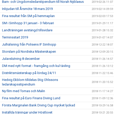
Barn- och Ungdomsledarstipendium till Norah Nyblaeus
2019-02-26 11:07
Inbjudan till Årsmöte 18 mars 2019
2019-02-14 09:59
Fina resultat från SM på hemmaplan
2019-02-03 17:53
SM i Simhopp 31 januari - 3 februari
2019-01-29 11:17
Landträningen avstängd tillsvidare
2019-01-28 15:32
Terminsstart 2019
2019-01-07 14:07
Julhälsning från Polisens IF Simhopp
2018-12-22 18:07
Storslam på Nordiska Mästerskapen
2018-12-09 20:15
Julavslutning 8 december
2018-11-26 14:57
DM med nytt format - framgång och kul tävling
2018-11-26 13:12
Distriktsmästerskap på lördag 24/11
2018-11-22 15:46
Hedvig Ekblom tilldelas Stig Ohlssons
2018-11-20 15:52
ledarskapsstipendium
Ny film med Tomas och Malin
2018-11-17 14:27
Fina resultat på Euro Finans Diving Lund
2018-11-09 12:36
Första Marginalen Bank Diving Cup mycket lyckad
2018-10-29 16:58
Inställda träningar under Höstlovet
2018-10-21 20:55