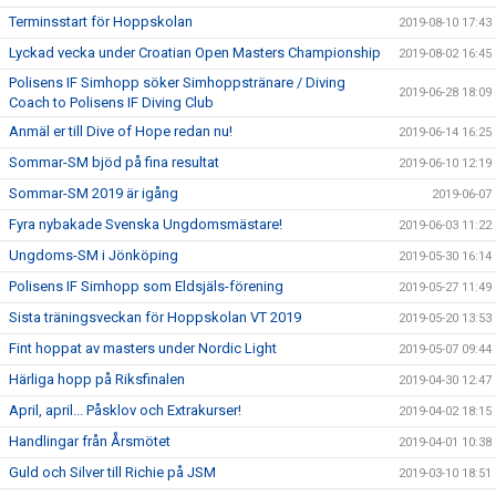
Terminsstart för Hoppskolan
2019-08-10 17:43
Lyckad vecka under Croatian Open Masters Championship
2019-08-02 16:45
Polisens IF Simhopp söker Simhoppstränare / Diving
2019-06-28 18:09
Coach to Polisens IF Diving Club
Anmäl er till Dive of Hope redan nu!
2019-06-14 16:25
Sommar-SM bjöd på fina resultat
2019-06-10 12:19
Sommar-SM 2019 är igång
2019-06-07
Fyra nybakade Svenska Ungdomsmästare!
2019-06-03 11:22
Ungdoms-SM i Jönköping
2019-05-30 16:14
Polisens IF Simhopp som Eldsjäls-förening
2019-05-27 11:49
Sista träningsveckan för Hoppskolan VT 2019
2019-05-20 13:53
Fint hoppat av masters under Nordic Light
2019-05-07 09:44
Härliga hopp på Riksfinalen
2019-04-30 12:47
April, april... Påsklov och Extrakurser!
2019-04-02 18:15
Handlingar från Årsmötet
2019-04-01 10:38
Guld och Silver till Richie på JSM
2019-03-10 18:51