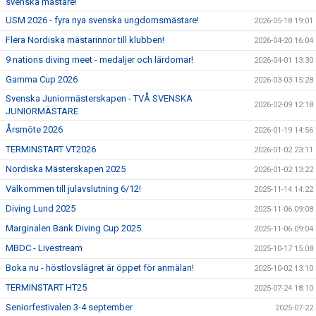
svenska mästare!
USM 2026 - fyra nya svenska ungdomsmästare!
2026-05-18 19:01
Flera Nordiska mästarinnor till klubben!
2026-04-20 16:04
9 nations diving meet - medaljer och lärdomar!
2026-04-01 13:30
Gamma Cup 2026
2026-03-03 15:28
Svenska Juniormästerskapen - TVÅ SVENSKA
2026-02-09 12:18
JUNIORMÄSTARE
Årsmöte 2026
2026-01-19 14:56
TERMINSTART VT2026
2026-01-02 23:11
Nordiska Mästerskapen 2025
2026-01-02 13:22
Välkommen till julavslutning 6/12!
2025-11-14 14:22
Diving Lund 2025
2025-11-06 09:08
Marginalen Bank Diving Cup 2025
2025-11-06 09:04
MBDC - Livestream
2025-10-17 15:08
Boka nu - höstlovslägret är öppet för anmälan!
2025-10-02 13:10
TERMINSTART HT25
2025-07-24 18:10
Seniorfestivalen 3-4 september
2025-07-22