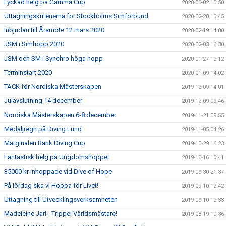
Lyckad helg på Gamma Cup
2020-03-02 10:50
Uttagningskriterierna för Stockholms Simförbund
2020-02-20 13:45
Inbjudan till Årsmöte 12 mars 2020
2020-02-19 14:00
JSM i Simhopp 2020
2020-02-03 16:30
JSM och SM i Synchro höga hopp
2020-01-27 12:12
Terminstart 2020
2020-01-09 14:02
TACK för Nordiska Mästerskapen
2019-12-09 14:01
Julavslutning 14 december
2019-12-09 09:46
Nordiska Mästerskapen 6-8 december
2019-11-21 09:55
Medaljregn på Diving Lund
2019-11-05 04:26
Marginalen Bank Diving Cup
2019-10-29 16:23
Fantastisk helg på Ungdomshoppet
2019-10-16 10:41
35000 kr inhoppade vid Dive of Hope
2019-09-30 21:37
På lördag ska vi Hoppa för Livet!
2019-09-10 12:42
Uttagning till Utvecklingsverksamheten
2019-09-10 12:33
Madeleine Jarl - Trippel Världsmästare!
2019-08-19 10:36