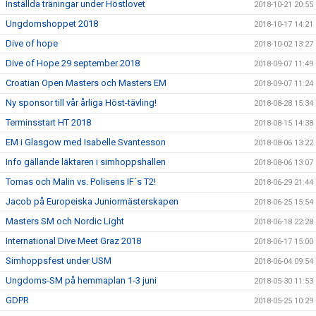
Inställda träningar under Höstlovet
2018-10-21 20:55
Ungdomshoppet 2018
2018-10-17 14:21
Dive of hope
2018-10-02 13:27
Dive of Hope 29 september 2018
2018-09-07 11:49
Croatian Open Masters och Masters EM
2018-09-07 11:24
Ny sponsor till vår årliga Höst-tävling!
2018-08-28 15:34
Terminsstart HT 2018
2018-08-15 14:38
EM i Glasgow med Isabelle Svantesson
2018-08-06 13:22
Info gällande läktaren i simhoppshallen
2018-08-06 13:07
Tomas och Malin vs. Polisens IF´s T2!
2018-06-29 21:44
Jacob på Europeiska Juniormästerskapen
2018-06-25 15:54
Masters SM och Nordic Light
2018-06-18 22:28
International Dive Meet Graz 2018
2018-06-17 15:00
Simhoppsfest under USM
2018-06-04 09:54
Ungdoms-SM på hemmaplan 1-3 juni
2018-05-30 11:53
GDPR
2018-05-25 10:29