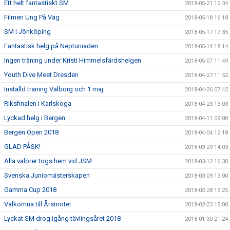
Ett helt fantastiskt SM
2018-05-21 12:34
Filmen Ung På Väg
2018-05-18 16:18
SM i Jönköping
2018-05-17 17:35
Fantastisk helg på Neptuniaden
2018-05-14 18:14
Ingen träning under Kristi Himmelsfärdshelgen
2018-05-07 11:49
Youth Dive Meet Dresden
2018-04-27 11:52
Inställd träning Valborg och 1 maj
2018-04-26 07:42
Riksfinalen i Karlskoga
2018-04-23 13:03
Lyckad helg i Bergen
2018-04-11 09:00
Bergen Open 2018
2018-04-04 12:18
GLAD PÅSK!
2018-03-29 14:03
Alla valörer togs hem vid JSM
2018-03-12 16:30
Svenska Juniomästerskapen
2018-03-09 13:00
Gamma Cup 2018
2018-02-28 13:25
Välkomna till Årsmöte!
2018-02-23 15:00
Lyckat SM drog igång tävlingsåret 2018
2018-01-30 21:24