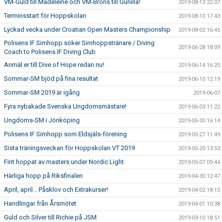
VM-Guld till Madeleine och VM-Brons till Gunilla!
2019-08-13 22:07
Terminsstart för Hoppskolan
2019-08-10 17:43
Lyckad vecka under Croatian Open Masters Championship
2019-08-02 16:45
Polisens IF Simhopp söker Simhoppstränare / Diving
2019-06-28 18:09
Coach to Polisens IF Diving Club
Anmäl er till Dive of Hope redan nu!
2019-06-14 16:25
Sommar-SM bjöd på fina resultat
2019-06-10 12:19
Sommar-SM 2019 är igång
2019-06-07
Fyra nybakade Svenska Ungdomsmästare!
2019-06-03 11:22
Ungdoms-SM i Jönköping
2019-05-30 16:14
Polisens IF Simhopp som Eldsjäls-förening
2019-05-27 11:49
Sista träningsveckan för Hoppskolan VT 2019
2019-05-20 13:53
Fint hoppat av masters under Nordic Light
2019-05-07 09:44
Härliga hopp på Riksfinalen
2019-04-30 12:47
April, april... Påsklov och Extrakurser!
2019-04-02 18:15
Handlingar från Årsmötet
2019-04-01 10:38
Guld och Silver till Richie på JSM
2019-03-10 18:51