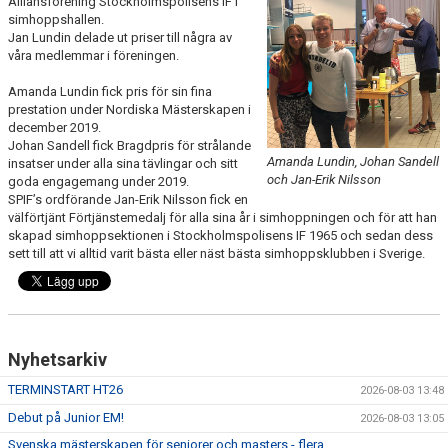
Alliansförening Stockholmspolisens IF i
PRIVATLEKTION
simhoppshallen.
Jan Lundin delade ut priser till några av
våra medlemmar i föreningen.
SKOLOR/FÖRENINGAR
Amanda Lundin fick pris för sin fina
PRESENTKORT
prestation under Nordiska Mästerskapen i
december 2019.
Johan Sandell fick Bragdpris för strålande
Amanda Lundin, Johan Sandell
insatser under alla sina tävlingar och sitt
och Jan-Erik Nilsson
goda engagemang under 2019.
SPIF’s ordförande Jan-Erik Nilsson fick en
välförtjänt Förtjänstemedalj för alla sina år i simhoppningen och för att han
skapad simhoppsektionen i Stockholmspolisens IF 1965 och sedan dess
sett till att vi alltid varit bästa eller näst bästa simhoppsklubben i Sverige.
Nyhetsarkiv
TERMINSTART HT26
2026-08-03 13:48
Debut på Junior EM!
2026-08-03 13:05
Svenska mästerskapen för seniorer och masters - flera