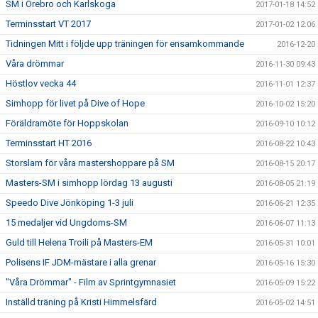
SM i Örebro och Karlskoga
2017-01-18 14:52
Terminsstart VT 2017
2017-01-02 12:06
Tidningen Mitt i följde upp träningen för ensamkommande
2016-12-20
Våra drömmar
2016-11-30 09:43
Höstlov vecka 44
2016-11-01 12:37
Simhopp för livet på Dive of Hope
2016-10-02 15:20
Föräldramöte för Hoppskolan
2016-09-10 10:12
Terminsstart HT 2016
2016-08-22 10:43
Storslam för våra mastershoppare på SM
2016-08-15 20:17
Masters-SM i simhopp lördag 13 augusti
2016-08-05 21:19
Speedo Dive Jönköping 1-3 juli
2016-06-21 12:35
15 medaljer vid Ungdoms-SM
2016-06-07 11:13
Guld till Helena Troili på Masters-EM
2016-05-31 10:01
Polisens IF JDM-mästare i alla grenar
2016-05-16 15:30
"Våra Drömmar" - Film av Sprintgymnasiet
2016-05-09 15:22
Inställd träning på Kristi Himmelsfärd
2016-05-02 14:51