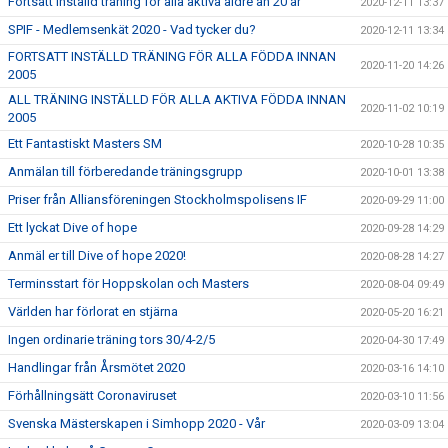
Fortsatt inställd träning för alla aktiva äldre än 20 år
2020-12-11 13:37
SPIF - Medlemsenkät 2020 - Vad tycker du?
2020-12-11 13:34
FORTSATT INSTÄLLD TRÄNING FÖR ALLA FÖDDA INNAN
2020-11-20 14:26
2005
ALL TRÄNING INSTÄLLD FÖR ALLA AKTIVA FÖDDA INNAN
2020-11-02 10:19
2005
Ett Fantastiskt Masters SM
2020-10-28 10:35
Anmälan till förberedande träningsgrupp
2020-10-01 13:38
Priser från Alliansföreningen Stockholmspolisens IF
2020-09-29 11:00
Ett lyckat Dive of hope
2020-09-28 14:29
Anmäl er till Dive of hope 2020!
2020-08-28 14:27
Terminsstart för Hoppskolan och Masters
2020-08-04 09:49
Världen har förlorat en stjärna
2020-05-20 16:21
Ingen ordinarie träning tors 30/4-2/5
2020-04-30 17:49
Handlingar från Årsmötet 2020
2020-03-16 14:10
Förhållningsätt Coronaviruset
2020-03-10 11:56
Svenska Mästerskapen i Simhopp 2020 - Vår
2020-03-09 13:04