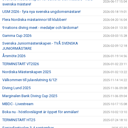
2026-06-17 15:04
svenska mästare!
USM 2026 - fyra nya svenska ungdomsmästare!
2026-05-18 19:01
Flera Nordiska mästarinnor till klubben!
2026-04-20 16:04
9 nations diving meet - medaljer och lärdomar!
2026-04-01 13:30
Gamma Cup 2026
2026-03-03 15:28
Svenska Juniormästerskapen - TVÅ SVENSKA
2026-02-09 12:18
JUNIORMÄSTARE
Årsmöte 2026
2026-01-19 14:56
TERMINSTART VT2026
2026-01-02 23:11
Nordiska Mästerskapen 2025
2026-01-02 13:22
Välkommen till julavslutning 6/12!
2025-11-14 14:22
Diving Lund 2025
2025-11-06 09:08
Marginalen Bank Diving Cup 2025
2025-11-06 09:04
MBDC - Livestream
2025-10-17 15:08
Boka nu - höstlovslägret är öppet för anmälan!
2025-10-02 13:10
TERMINSTART HT25
2025-07-24 18:10
Seniorfestivalen 3-4 september