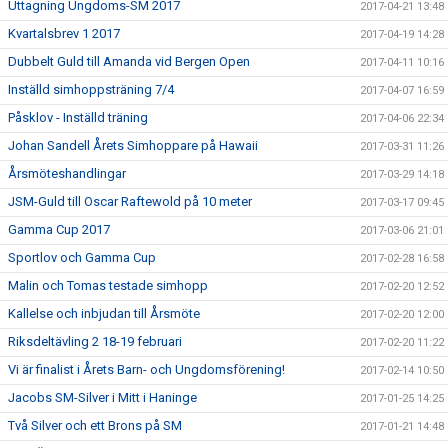
Uttagning Ungdoms-SM 2017
2017-04-21 13:48
Kvartalsbrev 1 2017
2017-04-19 14:28
Dubbelt Guld till Amanda vid Bergen Open
2017-04-11 10:16
Inställd simhoppsträning 7/4
2017-04-07 16:59
Påsklov - Inställd träning
2017-04-06 22:34
Johan Sandell Årets Simhoppare på Hawaii
2017-03-31 11:26
Årsmöteshandlingar
2017-03-29 14:18
JSM-Guld till Oscar Raftewold på 10 meter
2017-03-17 09:45
Gamma Cup 2017
2017-03-06 21:01
Sportlov och Gamma Cup
2017-02-28 16:58
Malin och Tomas testade simhopp
2017-02-20 12:52
Kallelse och inbjudan till Årsmöte
2017-02-20 12:00
Riksdeltävling 2 18-19 februari
2017-02-20 11:22
Vi är finalist i Årets Barn- och Ungdomsförening!
2017-02-14 10:50
Jacobs SM-Silver i Mitt i Haninge
2017-01-25 14:25
Två Silver och ett Brons på SM
2017-01-21 14:48