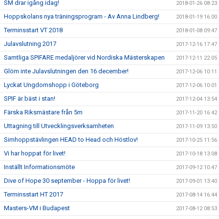
SM drar igång idag!
2018-01-26 08:23
Hoppskolans nya träningsprogram - Av Anna Lindberg!
2018-01-19 16:00
Terminsstart VT 2018
2018-01-08 09:47
Julavslutning 2017
2017-12-16 17:47
Samtliga SPIFARE medaljörer vid Nordiska Mästerskapen
2017-12-11 22:05
Glöm inte Julavslutningen den 16 december!
2017-12-06 10:11
Lyckat Ungdomshopp i Göteborg
2017-12-06 10:01
SPIF är bäst i stan!
2017-12-04 13:54
Färska Riksmästare från 5m
2017-11-20 16:42
Uttagning till Utvecklingsverksamheten
2017-11-09 13:50
Simhoppstävlingen HEAD to Head och Höstlov!
2017-10-25 11:56
Vi har hoppat för livet!
2017-10-18 13:08
Inställt Informationsmöte
2017-09-12 10:47
Dive of Hope 30 september - Hoppa för livet!
2017-09-01 13:40
Terminsstart HT 2017
2017-08-14 16:44
Masters-VM i Budapest
2017-08-12 08:53