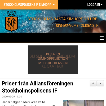
STOCKHOLMSPOLISENS IF SIMHOPP
LOGGA IN
STOCKHOLMS BÄSTA SIMHOPPSKLUBB
STOCKHOLMSPOLISENS IF SIMHOPP
HEM
FÖRENINGEN
KONTAKT
EVENT
Priser från Alliansföreningen
<
>
Stockholmspolisens IF
BARNKALAS
2020-09-29 11:00
FÖRENINGSKLÄDER
Under helgen hade vi äran att ha