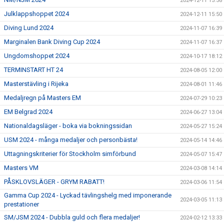
2024-12-11 15:58
Julklappshoppet 2024
2024-12-11 15:50
Diving Lund 2024
2024-11-07 16:39
Marginalen Bank Diving Cup 2024
2024-11-07 16:37
Ungdomshoppet 2024
2024-10-17 18:12
TERMINSTART HT 24
2024-08-05 12:00
Masterstävling i Rijeka
2024-08-01 11:46
Medaljregn på Masters EM
2024-07-29 10:23
EM Belgrad 2024
2024-06-27 13:04
Nationaldagsläger - boka via bokningssidan
2024-05-27 15:24
USM 2024 - många medaljer och personbästa!
2024-05-14 14:46
Uttagningskriterier för Stockholm simförbund
2024-05-07 15:47
Masters VM
2024-03-08 14:14
PÅSKLOVSLÄGER - GRYM RABATT!
2024-03-06 11:54
Gamma Cup 2024 - Lyckad tävlingshelg med imponerande
2024-03-05 11:13
prestationer
SM/JSM 2024 - Dubbla guld och flera medaljer!
2024-02-12 13:33