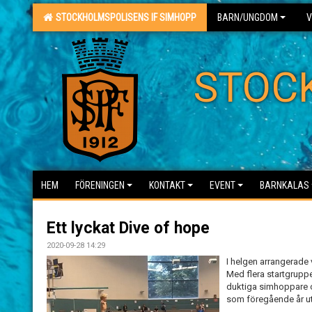
STOCKHOLMSPOLISENS IF SIMHOPP
BARN/UNGDOM
V
STOC
HEM
FÖRENINGEN
KONTAKT
EVENT
BARNKALAS
Ett lyckat Dive of hope
2020-09-28 14:29
I helgen arrangerade v
Med flera startgruppe
duktiga simhoppare o
som föregående år u