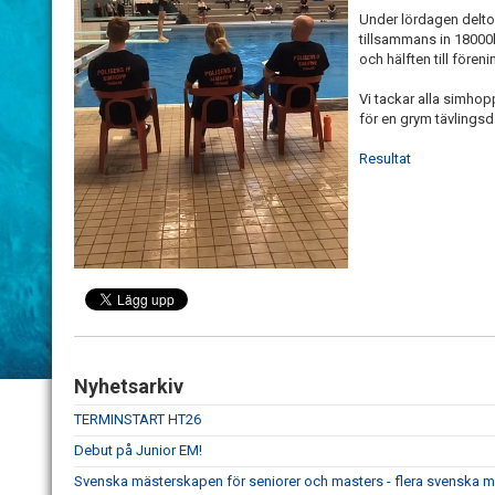
Under lördagen delt
tillsammans in 18000k
och hälften till fören
Vi tackar alla simhop
för en grym tävlingsd
Resultat
Nyhetsarkiv
TERMINSTART HT26
Debut på Junior EM!
Svenska mästerskapen för seniorer och masters - flera svenska m