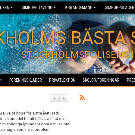
UXEN
SIMHOPP TÄVLING
ARRANGEMANG
SIMHOPPSLÄGER
KHOLMS BÄSTA 
STOCKHOLMSPOLISENS I
FÖRENINGSKLÄDER
PRIVATLEKTION
SKOLOR/FÖRENINGAR
PRE
<
>
i Dive of hope för sjätte året i rad!
r, hjälpmedel för att hålla avstånd och
ch anhöriga lyckads vi göra det lika bra
tan några som helst problem!