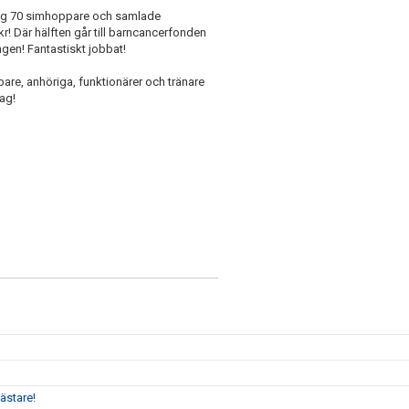
og 70 simhoppare och samlade
r! Där hälften går till barncancerfonden
ingen! Fantastiskt jobbat!
pare, anhöriga, funktionärer och tränare
ag!
ästare!