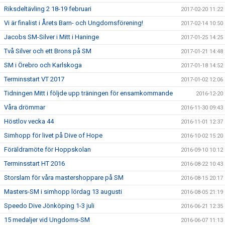
Riksdeltävling 2 18-19 februari
2017-02-20 11:22
Vi är finalist i Årets Barn- och Ungdomsförening!
2017-02-14 10:50
Jacobs SM-Silver i Mitt i Haninge
2017-01-25 14:25
Två Silver och ett Brons på SM
2017-01-21 14:48
SM i Örebro och Karlskoga
2017-01-18 14:52
Terminsstart VT 2017
2017-01-02 12:06
Tidningen Mitt i följde upp träningen för ensamkommande
2016-12-20
Våra drömmar
2016-11-30 09:43
Höstlov vecka 44
2016-11-01 12:37
Simhopp för livet på Dive of Hope
2016-10-02 15:20
Föräldramöte för Hoppskolan
2016-09-10 10:12
Terminsstart HT 2016
2016-08-22 10:43
Storslam för våra mastershoppare på SM
2016-08-15 20:17
Masters-SM i simhopp lördag 13 augusti
2016-08-05 21:19
Speedo Dive Jönköping 1-3 juli
2016-06-21 12:35
15 medaljer vid Ungdoms-SM
2016-06-07 11:13