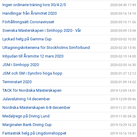
Ingen ordinarie träning tors 30/4-2/5
2020-04-30 17:49
Handlingar från Årsmötet 2020
2020-03-16 14:10
Förhållningsätt Coronaviruset
2020-03-10 11:56
Svenska Mästerskapen i Simhopp 2020 - Vår
2020-03-09 13:04
Lyckad helg på Gamma Cup
2020-03-02 10:50
Uttagningskriterierna för Stockholms Simförbund
2020-02-20 13:45
Inbjudan till Årsmöte 12 mars 2020
2020-02-19 14:00
JSM i Simhopp 2020
2020-02-03 16:30
JSM och SM i Synchro höga hopp
2020-01-27 12:12
Terminstart 2020
2020-01-09 14:02
TACK för Nordiska Mästerskapen
2019-12-09 14:01
Julavslutning 14 december
2019-12-09 09:46
Nordiska Mästerskapen 6-8 december
2019-11-21 09:55
Medaljregn på Diving Lund
2019-11-05 04:26
Marginalen Bank Diving Cup
2019-10-29 16:23
Fantastisk helg på Ungdomshoppet
2019-10-16 10:41