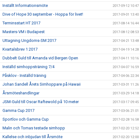
Inställt Informationsmöte
2017-09-12 10:47
Dive of Hope 30 september - Hoppa för livet!
2017-09-01 13:40
Terminsstart HT 2017
2017-08-14 16:44
Masters-VM i Budapest
2017-08-12 08:53
Uttagning Ungdoms-SM 2017
2017-04-21 13:48
Kvartalsbrev 1 2017
2017-04-19 14:28
Dubbelt Guld till Amanda vid Bergen Open
2017-04-11 10:16
Inställd simhoppsträning 7/4
2017-04-07 16:59
Påsklov - Inställd träning
2017-04-06 22:34
Johan Sandell Årets Simhoppare på Hawaii
2017-03-31 11:26
Årsmöteshandlingar
2017-03-29 14:18
JSM-Guld till Oscar Raftewold på 10 meter
2017-03-17 09:45
Gamma Cup 2017
2017-03-06 21:01
Sportlov och Gamma Cup
2017-02-28 16:58
Malin och Tomas testade simhopp
2017-02-20 12:52
Kallelse och inbjudan till Årsmöte
2017-02-20 12:00