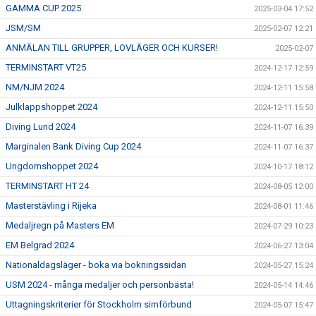
GAMMA CUP 2025
2025-03-04 17:52
JSM/SM
2025-02-07 12:21
ANMÄLAN TILL GRUPPER, LOVLÄGER OCH KURSER!
2025-02-07
TERMINSTART VT25
2024-12-17 12:59
NM/NJM 2024
2024-12-11 15:58
Julklappshoppet 2024
2024-12-11 15:50
Diving Lund 2024
2024-11-07 16:39
Marginalen Bank Diving Cup 2024
2024-11-07 16:37
Ungdomshoppet 2024
2024-10-17 18:12
TERMINSTART HT 24
2024-08-05 12:00
Masterstävling i Rijeka
2024-08-01 11:46
Medaljregn på Masters EM
2024-07-29 10:23
EM Belgrad 2024
2024-06-27 13:04
Nationaldagsläger - boka via bokningssidan
2024-05-27 15:24
USM 2024 - många medaljer och personbästa!
2024-05-14 14:46
Uttagningskriterier för Stockholm simförbund
2024-05-07 15:47