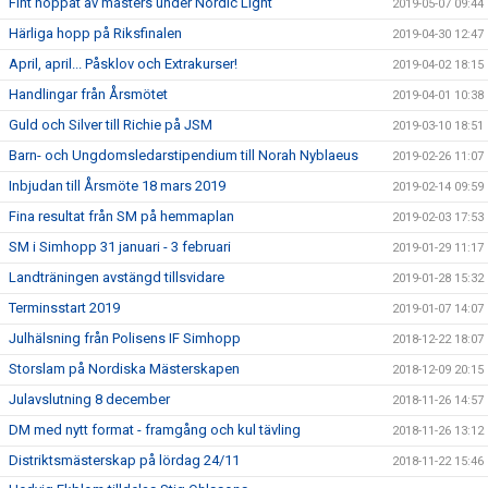
Fint hoppat av masters under Nordic Light
2019-05-07 09:44
Härliga hopp på Riksfinalen
2019-04-30 12:47
April, april... Påsklov och Extrakurser!
2019-04-02 18:15
Handlingar från Årsmötet
2019-04-01 10:38
Guld och Silver till Richie på JSM
2019-03-10 18:51
Barn- och Ungdomsledarstipendium till Norah Nyblaeus
2019-02-26 11:07
Inbjudan till Årsmöte 18 mars 2019
2019-02-14 09:59
Fina resultat från SM på hemmaplan
2019-02-03 17:53
SM i Simhopp 31 januari - 3 februari
2019-01-29 11:17
Landträningen avstängd tillsvidare
2019-01-28 15:32
Terminsstart 2019
2019-01-07 14:07
Julhälsning från Polisens IF Simhopp
2018-12-22 18:07
Storslam på Nordiska Mästerskapen
2018-12-09 20:15
Julavslutning 8 december
2018-11-26 14:57
DM med nytt format - framgång och kul tävling
2018-11-26 13:12
Distriktsmästerskap på lördag 24/11
2018-11-22 15:46