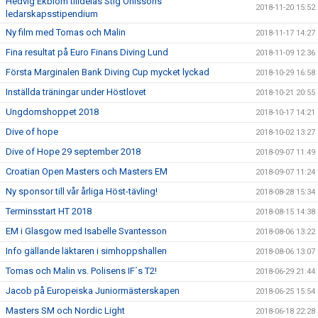
Hedvig Ekblom tilldelas Stig Ohlssons
2018-11-20 15:52
ledarskapsstipendium
Ny film med Tomas och Malin
2018-11-17 14:27
Fina resultat på Euro Finans Diving Lund
2018-11-09 12:36
Första Marginalen Bank Diving Cup mycket lyckad
2018-10-29 16:58
Inställda träningar under Höstlovet
2018-10-21 20:55
Ungdomshoppet 2018
2018-10-17 14:21
Dive of hope
2018-10-02 13:27
Dive of Hope 29 september 2018
2018-09-07 11:49
Croatian Open Masters och Masters EM
2018-09-07 11:24
Ny sponsor till vår årliga Höst-tävling!
2018-08-28 15:34
Terminsstart HT 2018
2018-08-15 14:38
EM i Glasgow med Isabelle Svantesson
2018-08-06 13:22
Info gällande läktaren i simhoppshallen
2018-08-06 13:07
Tomas och Malin vs. Polisens IF´s T2!
2018-06-29 21:44
Jacob på Europeiska Juniormästerskapen
2018-06-25 15:54
Masters SM och Nordic Light
2018-06-18 22:28