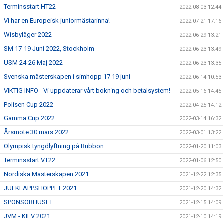
Terminsstart HT22
2022-08-03 12:44
Vi har en Europeisk juniormästarinna!
2022-07-21 17:16
Wisbyläger 2022
2022-06-29 13:21
SM 17-19 Juni 2022, Stockholm
2022-06-23 13:49
USM 24-26 Maj 2022
2022-06-23 13:35
Svenska mästerskapen i simhopp 17-19 juni
2022-06-14 10:53
VIKTIG INFO - Vi uppdaterar vårt bokning och betalsystem!
2022-05-16 14:45
Polisen Cup 2022
2022-04-25 14:12
Gamma Cup 2022
2022-03-14 16:32
Årsmöte 30 mars 2022
2022-03-01 13:22
Olympisk tyngdlyftning på Bubbön
2022-01-20 11:03
Terminsstart VT22
2022-01-06 12:50
Nordiska Mästerskapen 2021
2021-12-22 12:35
JULKLAPPSHOPPET 2021
2021-12-20 14:32
SPONSORHUSET
2021-12-15 14:09
JVM - KIEV 2021
2021-12-10 14:19