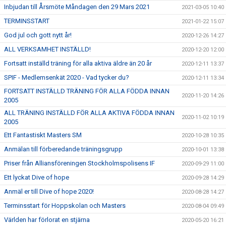
Inbjudan till Årsmöte Måndagen den 29 Mars 2021
2021-03-05 10:40
TERMINSSTART
2021-01-22 15:07
God jul och gott nytt år!
2020-12-26 14:27
ALL VERKSAMHET INSTÄLLD!
2020-12-20 12:00
Fortsatt inställd träning för alla aktiva äldre än 20 år
2020-12-11 13:37
SPIF - Medlemsenkät 2020 - Vad tycker du?
2020-12-11 13:34
FORTSATT INSTÄLLD TRÄNING FÖR ALLA FÖDDA INNAN
2020-11-20 14:26
2005
ALL TRÄNING INSTÄLLD FÖR ALLA AKTIVA FÖDDA INNAN
2020-11-02 10:19
2005
Ett Fantastiskt Masters SM
2020-10-28 10:35
Anmälan till förberedande träningsgrupp
2020-10-01 13:38
Priser från Alliansföreningen Stockholmspolisens IF
2020-09-29 11:00
Ett lyckat Dive of hope
2020-09-28 14:29
Anmäl er till Dive of hope 2020!
2020-08-28 14:27
Terminsstart för Hoppskolan och Masters
2020-08-04 09:49
Världen har förlorat en stjärna
2020-05-20 16:21