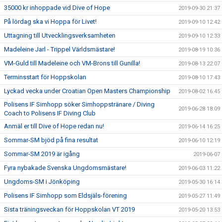
35000 kr inhoppade vid Dive of Hope
2019-09-30 21:37
På lördag ska vi Hoppa för Livet!
2019-09-10 12:42
Uttagning till Utvecklingsverksamheten
2019-09-10 12:33
Madeleine Jarl - Trippel Världsmästare!
2019-08-19 10:36
VM-Guld till Madeleine och VM-Brons till Gunilla!
2019-08-13 22:07
Terminsstart för Hoppskolan
2019-08-10 17:43
Lyckad vecka under Croatian Open Masters Championship
2019-08-02 16:45
Polisens IF Simhopp söker Simhoppstränare / Diving
2019-06-28 18:09
Coach to Polisens IF Diving Club
Anmäl er till Dive of Hope redan nu!
2019-06-14 16:25
Sommar-SM bjöd på fina resultat
2019-06-10 12:19
Sommar-SM 2019 är igång
2019-06-07
Fyra nybakade Svenska Ungdomsmästare!
2019-06-03 11:22
Ungdoms-SM i Jönköping
2019-05-30 16:14
Polisens IF Simhopp som Eldsjäls-förening
2019-05-27 11:49
Sista träningsveckan för Hoppskolan VT 2019
2019-05-20 13:53