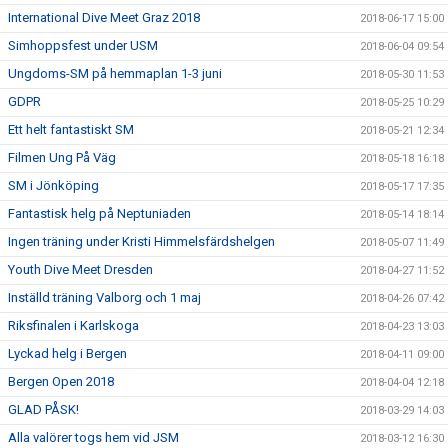
International Dive Meet Graz 2018
2018-06-17 15:00
Simhoppsfest under USM
2018-06-04 09:54
Ungdoms-SM på hemmaplan 1-3 juni
2018-05-30 11:53
GDPR
2018-05-25 10:29
Ett helt fantastiskt SM
2018-05-21 12:34
Filmen Ung På Väg
2018-05-18 16:18
SM i Jönköping
2018-05-17 17:35
Fantastisk helg på Neptuniaden
2018-05-14 18:14
Ingen träning under Kristi Himmelsfärdshelgen
2018-05-07 11:49
Youth Dive Meet Dresden
2018-04-27 11:52
Inställd träning Valborg och 1 maj
2018-04-26 07:42
Riksfinalen i Karlskoga
2018-04-23 13:03
Lyckad helg i Bergen
2018-04-11 09:00
Bergen Open 2018
2018-04-04 12:18
GLAD PÅSK!
2018-03-29 14:03
Alla valörer togs hem vid JSM
2018-03-12 16:30