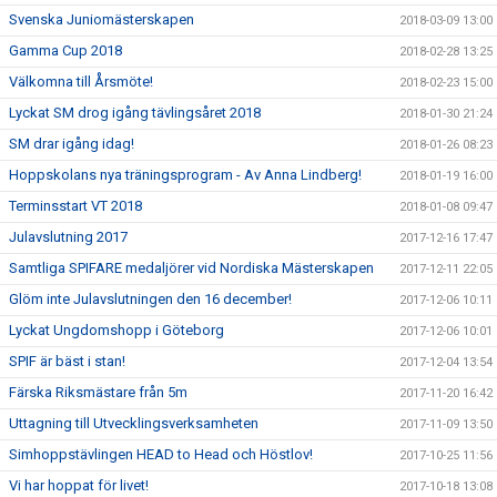
Svenska Juniomästerskapen
2018-03-09 13:00
Gamma Cup 2018
2018-02-28 13:25
Välkomna till Årsmöte!
2018-02-23 15:00
Lyckat SM drog igång tävlingsåret 2018
2018-01-30 21:24
SM drar igång idag!
2018-01-26 08:23
Hoppskolans nya träningsprogram - Av Anna Lindberg!
2018-01-19 16:00
Terminsstart VT 2018
2018-01-08 09:47
Julavslutning 2017
2017-12-16 17:47
Samtliga SPIFARE medaljörer vid Nordiska Mästerskapen
2017-12-11 22:05
Glöm inte Julavslutningen den 16 december!
2017-12-06 10:11
Lyckat Ungdomshopp i Göteborg
2017-12-06 10:01
SPIF är bäst i stan!
2017-12-04 13:54
Färska Riksmästare från 5m
2017-11-20 16:42
Uttagning till Utvecklingsverksamheten
2017-11-09 13:50
Simhoppstävlingen HEAD to Head och Höstlov!
2017-10-25 11:56
Vi har hoppat för livet!
2017-10-18 13:08