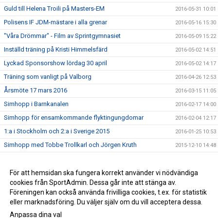
Guld till Helena Troili på Masters-EM
2016-05-31 10:01
Polisens IF JDM-mästare i alla grenar
2016-05-16 15:30
"Våra Drömmar" - Film av Sprintgymnasiet
2016-05-09 15:22
Inställd träning på Kristi Himmelsfärd
2016-05-02 14:51
Lyckad Sponsorshow lördag 30 april
2016-05-02 14:17
Träning som vanligt på Valborg
2016-04-26 12:53
Årsmöte 17 mars 2016
2016-03-15 11:05
Simhopp i Barnkanalen
2016-02-17 14:00
Simhopp för ensamkommande flyktingungdomar
2016-02-04 12:17
1:a i Stockholm och 2:a i Sverige 2015
2016-01-25 10:53
Simhopp med Tobbe Trollkarl och Jörgen Kruth
2015-12-10 14:48
Medaljfest på Ungdomshoppet
2015-11-22 20:57
Dive of Hope drog in 70000 kr!
För att hemsidan ska fungera korrekt använder vi nödvändiga
2015-10-05 13:04
cookies från SportAdmin. Dessa går inte att stänga av.
2014-05-21 16:32
Föreningen kan också använda frivilliga cookies, t.ex. för statistik
eller marknadsföring. Du väljer själv om du vill acceptera dessa.
Anpassa dina val