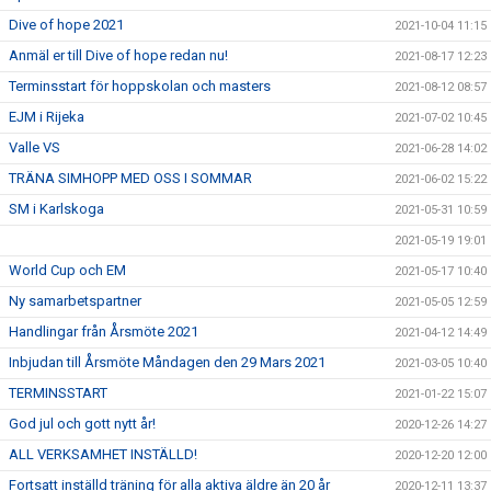
Dive of hope 2021
2021-10-04 11:15
Anmäl er till Dive of hope redan nu!
2021-08-17 12:23
Terminsstart för hoppskolan och masters
2021-08-12 08:57
EJM i Rijeka
2021-07-02 10:45
Valle VS
2021-06-28 14:02
TRÄNA SIMHOPP MED OSS I SOMMAR
2021-06-02 15:22
SM i Karlskoga
2021-05-31 10:59
2021-05-19 19:01
World Cup och EM
2021-05-17 10:40
Ny samarbetspartner
2021-05-05 12:59
Handlingar från Årsmöte 2021
2021-04-12 14:49
Inbjudan till Årsmöte Måndagen den 29 Mars 2021
2021-03-05 10:40
TERMINSSTART
2021-01-22 15:07
God jul och gott nytt år!
2020-12-26 14:27
ALL VERKSAMHET INSTÄLLD!
2020-12-20 12:00
Fortsatt inställd träning för alla aktiva äldre än 20 år
2020-12-11 13:37