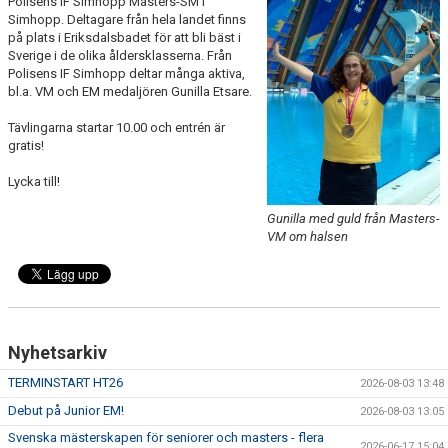
Polisens IF Simhopp Masters-SM i
PRIVATLEKTION
Simhopp. Deltagare från hela landet finns
på plats i Eriksdalsbadet för att bli bäst i
Sverige i de olika åldersklasserna. Från
SKOLOR/FÖRENINGAR
Polisens IF Simhopp deltar många aktiva,
bl.a. VM och EM medaljören Gunilla Etsare.
PRESENTKORT
Tävlingarna startar 10.00 och entrén är
gratis!
Lycka till!
Gunilla med guld från Masters-
VM om halsen
Nyhetsarkiv
TERMINSTART HT26
2026-08-03 13:48
Debut på Junior EM!
2026-08-03 13:05
Svenska mästerskapen för seniorer och masters - flera
2026-06-17 15:04