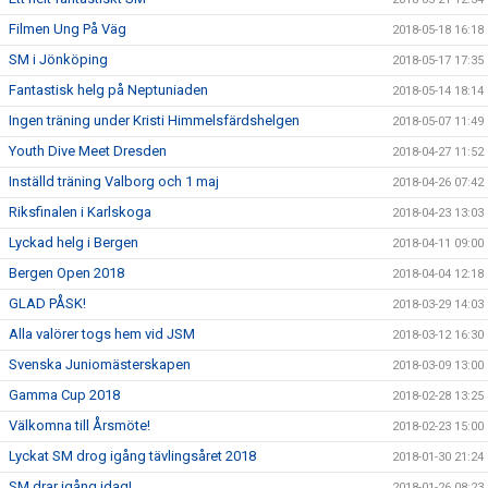
Filmen Ung På Väg
2018-05-18 16:18
SM i Jönköping
2018-05-17 17:35
Fantastisk helg på Neptuniaden
2018-05-14 18:14
Ingen träning under Kristi Himmelsfärdshelgen
2018-05-07 11:49
Youth Dive Meet Dresden
2018-04-27 11:52
Inställd träning Valborg och 1 maj
2018-04-26 07:42
Riksfinalen i Karlskoga
2018-04-23 13:03
Lyckad helg i Bergen
2018-04-11 09:00
Bergen Open 2018
2018-04-04 12:18
GLAD PÅSK!
2018-03-29 14:03
Alla valörer togs hem vid JSM
2018-03-12 16:30
Svenska Juniomästerskapen
2018-03-09 13:00
Gamma Cup 2018
2018-02-28 13:25
Välkomna till Årsmöte!
2018-02-23 15:00
Lyckat SM drog igång tävlingsåret 2018
2018-01-30 21:24
SM drar igång idag!
2018-01-26 08:23