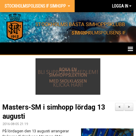
STOCKHOLMSPOLISENS IF SIMHOPP
LOGGA IN
STOCKHOLMS BÄSTA SIMHOPPSKLUBB
STOCKHOLMSPOLISENS IF SIMHOPP
HEM
FÖRENINGEN
KONTAKT
EVENT
Masters-SM i simhopp lördag 13
<
>
augusti
BARNKALAS
2016-08-05 21:19
FÖRENINGSKLÄDER
På lördagen den 13 augusti arrangerar