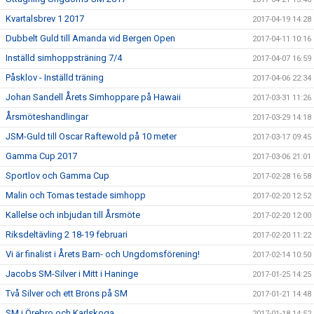
Kvartalsbrev 1 2017
2017-04-19 14:28
Dubbelt Guld till Amanda vid Bergen Open
2017-04-11 10:16
Inställd simhoppsträning 7/4
2017-04-07 16:59
Påsklov - Inställd träning
2017-04-06 22:34
Johan Sandell Årets Simhoppare på Hawaii
2017-03-31 11:26
Årsmöteshandlingar
2017-03-29 14:18
JSM-Guld till Oscar Raftewold på 10 meter
2017-03-17 09:45
Gamma Cup 2017
2017-03-06 21:01
Sportlov och Gamma Cup
2017-02-28 16:58
Malin och Tomas testade simhopp
2017-02-20 12:52
Kallelse och inbjudan till Årsmöte
2017-02-20 12:00
Riksdeltävling 2 18-19 februari
2017-02-20 11:22
Vi är finalist i Årets Barn- och Ungdomsförening!
2017-02-14 10:50
Jacobs SM-Silver i Mitt i Haninge
2017-01-25 14:25
Två Silver och ett Brons på SM
2017-01-21 14:48
SM i Örebro och Karlskoga
2017-01-18 14:52