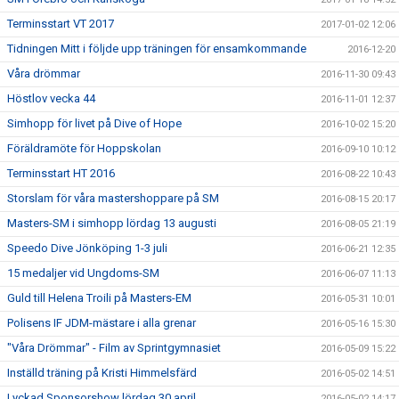
Terminsstart VT 2017
2017-01-02 12:06
Tidningen Mitt i följde upp träningen för ensamkommande
2016-12-20
Våra drömmar
2016-11-30 09:43
Höstlov vecka 44
2016-11-01 12:37
Simhopp för livet på Dive of Hope
2016-10-02 15:20
Föräldramöte för Hoppskolan
2016-09-10 10:12
Terminsstart HT 2016
2016-08-22 10:43
Storslam för våra mastershoppare på SM
2016-08-15 20:17
Masters-SM i simhopp lördag 13 augusti
2016-08-05 21:19
Speedo Dive Jönköping 1-3 juli
2016-06-21 12:35
15 medaljer vid Ungdoms-SM
2016-06-07 11:13
Guld till Helena Troili på Masters-EM
2016-05-31 10:01
Polisens IF JDM-mästare i alla grenar
2016-05-16 15:30
"Våra Drömmar" - Film av Sprintgymnasiet
2016-05-09 15:22
Inställd träning på Kristi Himmelsfärd
2016-05-02 14:51
Lyckad Sponsorshow lördag 30 april
2016-05-02 14:17