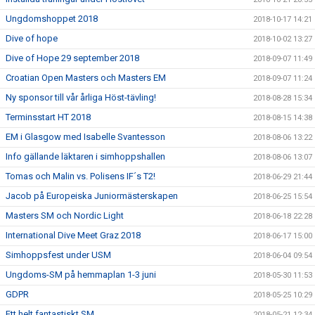
Ungdomshoppet 2018
2018-10-17 14:21
Dive of hope
2018-10-02 13:27
Dive of Hope 29 september 2018
2018-09-07 11:49
Croatian Open Masters och Masters EM
2018-09-07 11:24
Ny sponsor till vår årliga Höst-tävling!
2018-08-28 15:34
Terminsstart HT 2018
2018-08-15 14:38
EM i Glasgow med Isabelle Svantesson
2018-08-06 13:22
Info gällande läktaren i simhoppshallen
2018-08-06 13:07
Tomas och Malin vs. Polisens IF´s T2!
2018-06-29 21:44
Jacob på Europeiska Juniormästerskapen
2018-06-25 15:54
Masters SM och Nordic Light
2018-06-18 22:28
International Dive Meet Graz 2018
2018-06-17 15:00
Simhoppsfest under USM
2018-06-04 09:54
Ungdoms-SM på hemmaplan 1-3 juni
2018-05-30 11:53
GDPR
2018-05-25 10:29
Ett helt fantastiskt SM
2018-05-21 12:34