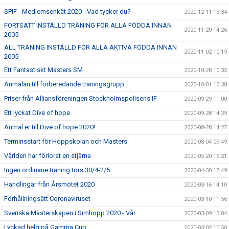
SPIF - Medlemsenkät 2020 - Vad tycker du?
2020-12-11 13:34
FORTSATT INSTÄLLD TRÄNING FÖR ALLA FÖDDA INNAN
2020-11-20 14:26
2005
ALL TRÄNING INSTÄLLD FÖR ALLA AKTIVA FÖDDA INNAN
2020-11-02 10:19
2005
Ett Fantastiskt Masters SM
2020-10-28 10:35
Anmälan till förberedande träningsgrupp
2020-10-01 13:38
Priser från Alliansföreningen Stockholmspolisens IF
2020-09-29 11:00
Ett lyckat Dive of hope
2020-09-28 14:29
Anmäl er till Dive of hope 2020!
2020-08-28 14:27
Terminsstart för Hoppskolan och Masters
2020-08-04 09:49
Världen har förlorat en stjärna
2020-05-20 16:21
Ingen ordinarie träning tors 30/4-2/5
2020-04-30 17:49
Handlingar från Årsmötet 2020
2020-03-16 14:10
Förhållningsätt Coronaviruset
2020-03-10 11:56
Svenska Mästerskapen i Simhopp 2020 - Vår
2020-03-09 13:04
Lyckad helg på Gamma Cup
2020-03-02 10:50