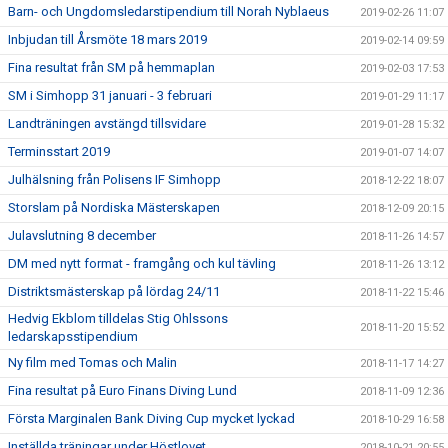
Barn- och Ungdomsledarstipendium till Norah Nyblaeus
2019-02-26 11:07
Inbjudan till Årsmöte 18 mars 2019
2019-02-14 09:59
Fina resultat från SM på hemmaplan
2019-02-03 17:53
SM i Simhopp 31 januari - 3 februari
2019-01-29 11:17
Landträningen avstängd tillsvidare
2019-01-28 15:32
Terminsstart 2019
2019-01-07 14:07
Julhälsning från Polisens IF Simhopp
2018-12-22 18:07
Storslam på Nordiska Mästerskapen
2018-12-09 20:15
Julavslutning 8 december
2018-11-26 14:57
DM med nytt format - framgång och kul tävling
2018-11-26 13:12
Distriktsmästerskap på lördag 24/11
2018-11-22 15:46
Hedvig Ekblom tilldelas Stig Ohlssons
2018-11-20 15:52
ledarskapsstipendium
Ny film med Tomas och Malin
2018-11-17 14:27
Fina resultat på Euro Finans Diving Lund
2018-11-09 12:36
Första Marginalen Bank Diving Cup mycket lyckad
2018-10-29 16:58
Inställda träningar under Höstlovet
2018-10-21 20:55