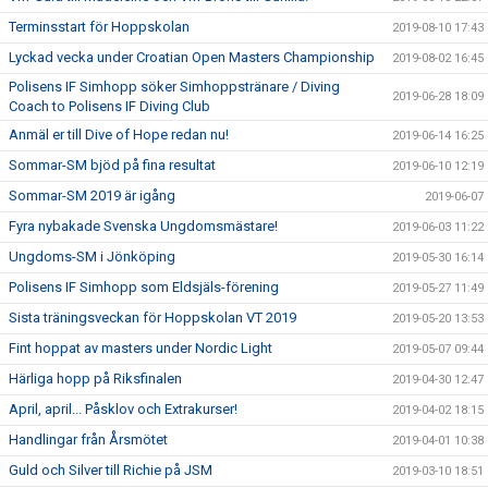
Terminsstart för Hoppskolan
2019-08-10 17:43
Lyckad vecka under Croatian Open Masters Championship
2019-08-02 16:45
Polisens IF Simhopp söker Simhoppstränare / Diving
2019-06-28 18:09
Coach to Polisens IF Diving Club
Anmäl er till Dive of Hope redan nu!
2019-06-14 16:25
Sommar-SM bjöd på fina resultat
2019-06-10 12:19
Sommar-SM 2019 är igång
2019-06-07
Fyra nybakade Svenska Ungdomsmästare!
2019-06-03 11:22
Ungdoms-SM i Jönköping
2019-05-30 16:14
Polisens IF Simhopp som Eldsjäls-förening
2019-05-27 11:49
Sista träningsveckan för Hoppskolan VT 2019
2019-05-20 13:53
Fint hoppat av masters under Nordic Light
2019-05-07 09:44
Härliga hopp på Riksfinalen
2019-04-30 12:47
April, april... Påsklov och Extrakurser!
2019-04-02 18:15
Handlingar från Årsmötet
2019-04-01 10:38
Guld och Silver till Richie på JSM
2019-03-10 18:51