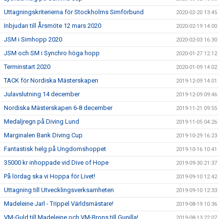
Uttagningskriterierna för Stockholms Simförbund
2020-02-20 13:45
Inbjudan till Årsmöte 12 mars 2020
2020-02-19 14:00
JSM i Simhopp 2020
2020-02-03 16:30
JSM och SM i Synchro höga hopp
2020-01-27 12:12
Terminstart 2020
2020-01-09 14:02
TACK för Nordiska Mästerskapen
2019-12-09 14:01
Julavslutning 14 december
2019-12-09 09:46
Nordiska Mästerskapen 6-8 december
2019-11-21 09:55
Medaljregn på Diving Lund
2019-11-05 04:26
Marginalen Bank Diving Cup
2019-10-29 16:23
Fantastisk helg på Ungdomshoppet
2019-10-16 10:41
35000 kr inhoppade vid Dive of Hope
2019-09-30 21:37
På lördag ska vi Hoppa för Livet!
2019-09-10 12:42
Uttagning till Utvecklingsverksamheten
2019-09-10 12:33
Madeleine Jarl - Trippel Världsmästare!
2019-08-19 10:36
VM-Guld till Madeleine och VM-Brons till Gunilla!
2019-08-13 22:07