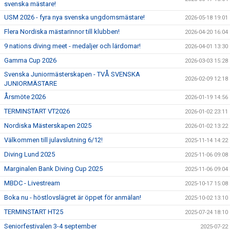
svenska mästare!
USM 2026 - fyra nya svenska ungdomsmästare!
2026-05-18 19:01
Flera Nordiska mästarinnor till klubben!
2026-04-20 16:04
9 nations diving meet - medaljer och lärdomar!
2026-04-01 13:30
Gamma Cup 2026
2026-03-03 15:28
Svenska Juniormästerskapen - TVÅ SVENSKA
2026-02-09 12:18
JUNIORMÄSTARE
Årsmöte 2026
2026-01-19 14:56
TERMINSTART VT2026
2026-01-02 23:11
Nordiska Mästerskapen 2025
2026-01-02 13:22
Välkommen till julavslutning 6/12!
2025-11-14 14:22
Diving Lund 2025
2025-11-06 09:08
Marginalen Bank Diving Cup 2025
2025-11-06 09:04
MBDC - Livestream
2025-10-17 15:08
Boka nu - höstlovslägret är öppet för anmälan!
2025-10-02 13:10
TERMINSTART HT25
2025-07-24 18:10
Seniorfestivalen 3-4 september
2025-07-22