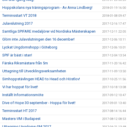
Hoppskolans nya träningsprogram - Av Anna Lindberg!
2018-01-19 16:00
Terminsstart VT 2018
2018-01-08 09:47
Julavslutning 2017
2017-12-16 17:47
Samtliga SPIFARE medaljörer vid Nordiska Mästerskapen
2017-12-11 22:05
Glöm inte Julavslutningen den 16 december!
2017-12-06 10:11
Lyckat Ungdomshopp i Göteborg
2017-12-06 10:01
SPIF är bäst i stan!
2017-12-04 13:54
Färska Riksmästare från 5m
2017-11-20 16:42
Uttagning till Utvecklingsverksamheten
2017-11-09 13:50
Simhoppstävlingen HEAD to Head och Höstlov!
2017-10-25 11:56
Vi har hoppat för livet!
2017-10-18 13:08
Inställt Informationsmöte
2017-09-12 10:47
Dive of Hope 30 september - Hoppa för livet!
2017-09-01 13:40
Terminsstart HT 2017
2017-08-14 16:44
Masters-VM i Budapest
2017-08-12 08:53
Uttagning Ungdoms-SM 2017
2017-04-21 13:48