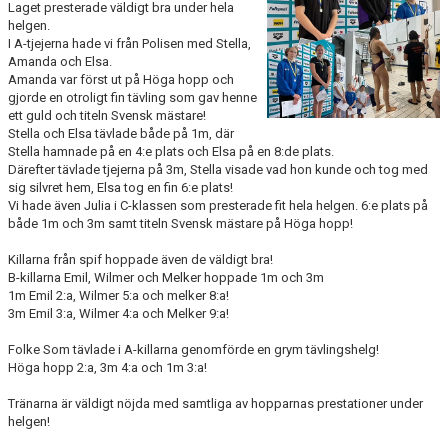
Laget presterade väldigt bra under hela
PRIVATLEKTION
helgen.
I A-tjejerna hade vi från Polisen med Stella,
Amanda och Elsa.
SKOLOR/FÖRENINGAR
Amanda var först ut på Höga hopp och
gjorde en otroligt fin tävling som gav henne
PRESENTKORT
ett guld och titeln Svensk mästare!
Stella och Elsa tävlade både på 1m, där
Stella hamnade på en 4:e plats och Elsa på en 8:de plats.
Därefter tävlade tjejerna på 3m, Stella visade vad hon kunde och tog med
sig silvret hem, Elsa tog en fin 6:e plats!
Vi hade även Julia i C-klassen som presterade fit hela helgen. 6:e plats på
både 1m och 3m samt titeln Svensk mästare på Höga hopp!
Killarna från spif hoppade även de väldigt bra!
B-killarna Emil, Wilmer och Melker hoppade 1m och 3m
1m Emil 2:a, Wilmer 5:a och melker 8:a!
3m Emil 3:a, Wilmer 4:a och Melker 9:a!
Folke Som tävlade i A-killarna genomförde en grym tävlingshelg!
Höga hopp 2:a, 3m 4:a och 1m 3:a!
Tränarna är väldigt nöjda med samtliga av hopparnas prestationer under
helgen!