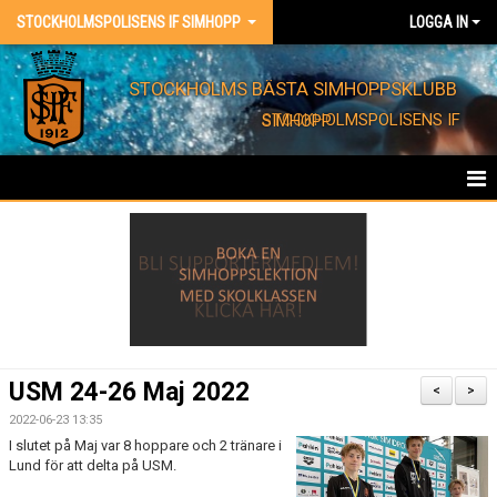
STOCKHOLMSPOLISENS IF SIMHOPP
LOGGA IN
STOCKHOLMS BÄSTA SIMHOPPSKLUBB
STOCKHOLMSPOLISENS IF SIMHOPP
HEM
FÖRENINGEN
KONTAKT
EVENT
USM 24-26 Maj 2022
<
>
BARNKALAS
2022-06-23 13:35
I slutet på Maj var 8 hoppare och 2 tränare i
Lund för att delta på USM.
FÖRENINGSKLÄDER