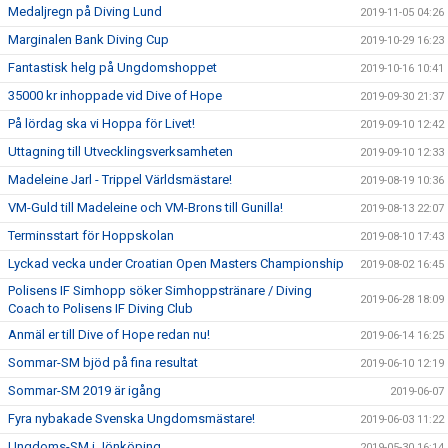
Medaljregn på Diving Lund
2019-11-05 04:26
Marginalen Bank Diving Cup
2019-10-29 16:23
Fantastisk helg på Ungdomshoppet
2019-10-16 10:41
35000 kr inhoppade vid Dive of Hope
2019-09-30 21:37
På lördag ska vi Hoppa för Livet!
2019-09-10 12:42
Uttagning till Utvecklingsverksamheten
2019-09-10 12:33
Madeleine Jarl - Trippel Världsmästare!
2019-08-19 10:36
VM-Guld till Madeleine och VM-Brons till Gunilla!
2019-08-13 22:07
Terminsstart för Hoppskolan
2019-08-10 17:43
Lyckad vecka under Croatian Open Masters Championship
2019-08-02 16:45
Polisens IF Simhopp söker Simhoppstränare / Diving
2019-06-28 18:09
Coach to Polisens IF Diving Club
Anmäl er till Dive of Hope redan nu!
2019-06-14 16:25
Sommar-SM bjöd på fina resultat
2019-06-10 12:19
Sommar-SM 2019 är igång
2019-06-07
Fyra nybakade Svenska Ungdomsmästare!
2019-06-03 11:22
Ungdoms-SM i Jönköping
2019-05-30 16:14