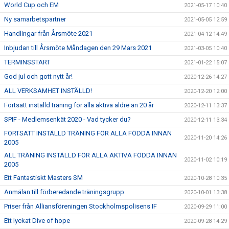
World Cup och EM
2021-05-17 10:40
Ny samarbetspartner
2021-05-05 12:59
Handlingar från Årsmöte 2021
2021-04-12 14:49
Inbjudan till Årsmöte Måndagen den 29 Mars 2021
2021-03-05 10:40
TERMINSSTART
2021-01-22 15:07
God jul och gott nytt år!
2020-12-26 14:27
ALL VERKSAMHET INSTÄLLD!
2020-12-20 12:00
Fortsatt inställd träning för alla aktiva äldre än 20 år
2020-12-11 13:37
SPIF - Medlemsenkät 2020 - Vad tycker du?
2020-12-11 13:34
FORTSATT INSTÄLLD TRÄNING FÖR ALLA FÖDDA INNAN
2020-11-20 14:26
2005
ALL TRÄNING INSTÄLLD FÖR ALLA AKTIVA FÖDDA INNAN
2020-11-02 10:19
2005
Ett Fantastiskt Masters SM
2020-10-28 10:35
Anmälan till förberedande träningsgrupp
2020-10-01 13:38
Priser från Alliansföreningen Stockholmspolisens IF
2020-09-29 11:00
Ett lyckat Dive of hope
2020-09-28 14:29