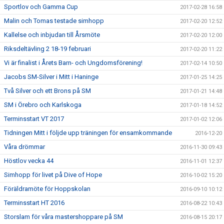
Sportlov och Gamma Cup
2017-02-28 16:58
Malin och Tomas testade simhopp
2017-02-20 12:52
Kallelse och inbjudan till Årsmöte
2017-02-20 12:00
Riksdeltävling 2 18-19 februari
2017-02-20 11:22
Vi är finalist i Årets Barn- och Ungdomsförening!
2017-02-14 10:50
Jacobs SM-Silver i Mitt i Haninge
2017-01-25 14:25
Två Silver och ett Brons på SM
2017-01-21 14:48
SM i Örebro och Karlskoga
2017-01-18 14:52
Terminsstart VT 2017
2017-01-02 12:06
Tidningen Mitt i följde upp träningen för ensamkommande
2016-12-20
Våra drömmar
2016-11-30 09:43
Höstlov vecka 44
2016-11-01 12:37
Simhopp för livet på Dive of Hope
2016-10-02 15:20
Föräldramöte för Hoppskolan
2016-09-10 10:12
Terminsstart HT 2016
2016-08-22 10:43
Storslam för våra mastershoppare på SM
2016-08-15 20:17