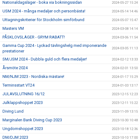
Nationaldagsläger - boka via bokningssidan
2024-05-27 15:24
USM 2024 - många medaljer och personbästa!
2024-05-14 14:46
Uttagningskriterier för Stockholm simförbund
2024-05-07 15:47
Masters VM
2024-03-08 14:14
PÅSKLOVSLÄGER - GRYM RABATT!
2024-03-06 11:54
Gamma Cup 2024 - Lyckad tävlingshelg med imponerande
2024-03-05 11:13
prestationer
SM/JSM 2024 - Dubbla guld och flera medaljer!
2024-02-12 13:33
Årsmöte 2024
2024-02-01 13:50
NM/NJM 2023 - Nordiska mästare!
2024-01-17 15:29
Terminsstart VT24
2024-01-03 13:17
JULAVSLUTNING 16/12
2023-12-15 12:23
Julklappshoppet 2023
2023-12-11 15:22
Diving Lund
2023-11-09 13:15
Marginalen Bank Diving Cup 2023
2023-10-30 10:48
Ungdomshoppet 2023
2023-10-18 12:36
DM/DJM 2023
2023-10-10 17:00