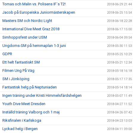
Tomas och Malin vs. Polisens IF´s T2!
2018-06-29 21:44
Jacob på Europeiska Juniormästerskapen
2018-06-25 15:54
Masters SM och Nordic Light
2018-06-18 22:28
International Dive Meet Graz 2018
2018-06-17 15:00
Simhoppsfest under USM
2018-06-04 09:54
Ungdoms-SM på hemmaplan 1-3 juni
2018-05-30 11:53
GDPR
2018-05-25 10:29
Ett helt fantastiskt SM
2018-05-21 12:34
Filmen Ung På Väg
2018-05-18 16:18
SM i Jönköping
2018-05-17 17:35
Fantastisk helg på Neptuniaden
2018-05-14 18:14
Ingen träning under Kristi Himmelsfärdshelgen
2018-05-07 11:49
Youth Dive Meet Dresden
2018-04-27 11:52
Inställd träning Valborg och 1 maj
2018-04-26 07:42
Riksfinalen i Karlskoga
2018-04-23 13:03
Lyckad helg i Bergen
2018-04-11 09:00