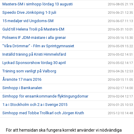
Masters-SM i simhopp lördag 13 augusti
2016-08-05 21:19
Speedo Dive Jönköping 1-3 juli
2016-06-21 12:35
15 medaljer vid Ungdoms-SM
2016-06-07 11:13
Guld till Helena Troili på Masters-EM
2016-05-31 10:01
Polisens IF JDM-mästare i alla grenar
2016-05-16 15:30
"Våra Drömmar" - Film av Sprintgymnasiet
2016-05-09 15:22
Inställd träning på Kristi Himmelsfärd
2016-05-02 14:51
Lyckad Sponsorshow lördag 30 april
2016-05-02 14:17
Träning som vanligt på Valborg
2016-04-26 12:53
Årsmöte 17 mars 2016
2016-03-15 11:05
Simhopp i Barnkanalen
2016-02-17 14:00
Simhopp för ensamkommande flyktingungdomar
2016-02-04 12:17
1:a i Stockholm och 2:a i Sverige 2015
2016-01-25 10:53
Simhopp med Tobbe Trollkarl och Jörgen Kruth
2015-12-10 14:48
Medaljfest på Ungdomshoppet
2015-11-22 20:57
Dive of Hope drog in 70000 kr!
För att hemsidan ska fungera korrekt använder vi nödvändiga
2015-10-05 13:04