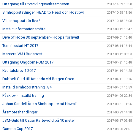
Uttagning till Utvecklingsverksamheten
2017-11-09 13:50
Simhoppstävlingen HEAD to Head och Höstlov!
2017-10-25 11:56
Vi har hoppat för livet!
2017-10-18 13:08
Inställt Informationsmöte
2017-09-12 10:47
Dive of Hope 30 september - Hoppa för livet!
2017-09-01 13:40
Terminsstart HT 2017
2017-08-14 16:44
Masters-VM i Budapest
2017-08-12 08:53
Uttagning Ungdoms-SM 2017
2017-04-21 13:48
Kvartalsbrev 1 2017
2017-04-19 14:28
Dubbelt Guld till Amanda vid Bergen Open
2017-04-11 10:16
Inställd simhoppsträning 7/4
2017-04-07 16:59
Påsklov - Inställd träning
2017-04-06 22:34
Johan Sandell Årets Simhoppare på Hawaii
2017-03-31 11:26
Årsmöteshandlingar
2017-03-29 14:18
JSM-Guld till Oscar Raftewold på 10 meter
2017-03-17 09:45
Gamma Cup 2017
2017-03-06 21:01