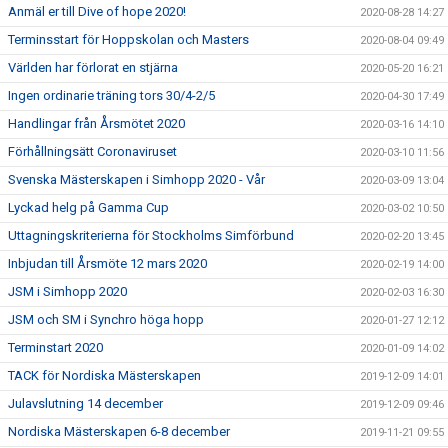
Anmäl er till Dive of hope 2020!
2020-08-28 14:27
Terminsstart för Hoppskolan och Masters
2020-08-04 09:49
Världen har förlorat en stjärna
2020-05-20 16:21
Ingen ordinarie träning tors 30/4-2/5
2020-04-30 17:49
Handlingar från Årsmötet 2020
2020-03-16 14:10
Förhållningsätt Coronaviruset
2020-03-10 11:56
Svenska Mästerskapen i Simhopp 2020 - Vår
2020-03-09 13:04
Lyckad helg på Gamma Cup
2020-03-02 10:50
Uttagningskriterierna för Stockholms Simförbund
2020-02-20 13:45
Inbjudan till Årsmöte 12 mars 2020
2020-02-19 14:00
JSM i Simhopp 2020
2020-02-03 16:30
JSM och SM i Synchro höga hopp
2020-01-27 12:12
Terminstart 2020
2020-01-09 14:02
TACK för Nordiska Mästerskapen
2019-12-09 14:01
Julavslutning 14 december
2019-12-09 09:46
Nordiska Mästerskapen 6-8 december
2019-11-21 09:55