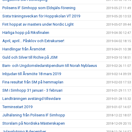
Polisens IF Simhopp som Eldsjäls-förening
2019-05-27 11:49
Sista träningsveckan för Hoppskolan VT 2019
2019-05-20 13:53
Fint hoppat av masters under Nordic Light
2019-05-07 09:44
Härliga hopp på Riksfinalen
2019-04-30 12:47
April, april... Påsklov och Extrakurser!
2019-04-02 18:15
Handlingar från Årsmötet
2019-04-01 10:38
Guld och Silver till Richie på JSM
2019-03-10 18:51
Barn- och Ungdomsledarstipendium till Norah Nyblaeus
2019-02-26 11:07
Inbjudan till Årsmöte 18 mars 2019
2019-02-14 09:59
Fina resultat från SM på hemmaplan
2019-02-03 17:53
SM i Simhopp 31 januari - 3 februari
2019-01-29 11:17
Landträningen avstängd tillsvidare
2019-01-28 15:32
Terminsstart 2019
2019-01-07 14:07
Julhälsning från Polisens IF Simhopp
2018-12-22 18:07
Storslam på Nordiska Mästerskapen
2018-12-09 20:15
Julavslutning 8 december
2018-11-26 14:57