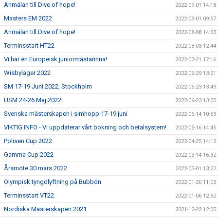
Anmälan till Dive of hope!
2022-09-01 14:18
Masters EM 2022
2022-09-01 09:57
Anmälan till Dive of hope!
2022-08-08 14:33
Terminsstart HT22
2022-08-03 12:44
Vi har en Europeisk juniormästarinna!
2022-07-21 17:16
Wisbyläger 2022
2022-06-29 13:21
SM 17-19 Juni 2022, Stockholm
2022-06-23 13:49
USM 24-26 Maj 2022
2022-06-23 13:35
Svenska mästerskapen i simhopp 17-19 juni
2022-06-14 10:53
VIKTIG INFO - Vi uppdaterar vårt bokning och betalsystem!
2022-05-16 14:45
Polisen Cup 2022
2022-04-25 14:12
Gamma Cup 2022
2022-03-14 16:32
Årsmöte 30 mars 2022
2022-03-01 13:22
Olympisk tyngdlyftning på Bubbön
2022-01-20 11:03
Terminsstart VT22
2022-01-06 12:50
Nordiska Mästerskapen 2021
2021-12-22 12:35