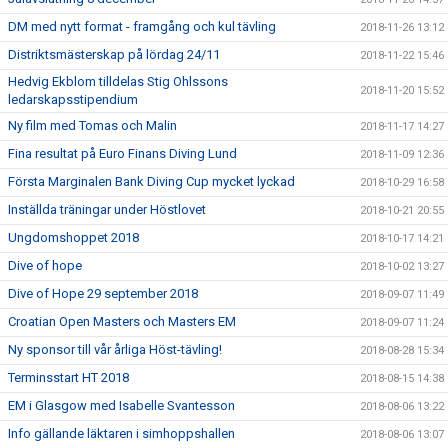
DM med nytt format - framgång och kul tävling
2018-11-26 13:12
Distriktsmästerskap på lördag 24/11
2018-11-22 15:46
Hedvig Ekblom tilldelas Stig Ohlssons
2018-11-20 15:52
ledarskapsstipendium
Ny film med Tomas och Malin
2018-11-17 14:27
Fina resultat på Euro Finans Diving Lund
2018-11-09 12:36
Första Marginalen Bank Diving Cup mycket lyckad
2018-10-29 16:58
Inställda träningar under Höstlovet
2018-10-21 20:55
Ungdomshoppet 2018
2018-10-17 14:21
Dive of hope
2018-10-02 13:27
Dive of Hope 29 september 2018
2018-09-07 11:49
Croatian Open Masters och Masters EM
2018-09-07 11:24
Ny sponsor till vår årliga Höst-tävling!
2018-08-28 15:34
Terminsstart HT 2018
2018-08-15 14:38
EM i Glasgow med Isabelle Svantesson
2018-08-06 13:22
Info gällande läktaren i simhoppshallen
2018-08-06 13:07