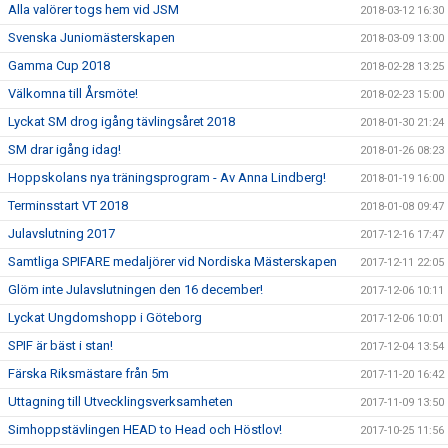
Alla valörer togs hem vid JSM
2018-03-12 16:30
Svenska Juniomästerskapen
2018-03-09 13:00
Gamma Cup 2018
2018-02-28 13:25
Välkomna till Årsmöte!
2018-02-23 15:00
Lyckat SM drog igång tävlingsåret 2018
2018-01-30 21:24
SM drar igång idag!
2018-01-26 08:23
Hoppskolans nya träningsprogram - Av Anna Lindberg!
2018-01-19 16:00
Terminsstart VT 2018
2018-01-08 09:47
Julavslutning 2017
2017-12-16 17:47
Samtliga SPIFARE medaljörer vid Nordiska Mästerskapen
2017-12-11 22:05
Glöm inte Julavslutningen den 16 december!
2017-12-06 10:11
Lyckat Ungdomshopp i Göteborg
2017-12-06 10:01
SPIF är bäst i stan!
2017-12-04 13:54
Färska Riksmästare från 5m
2017-11-20 16:42
Uttagning till Utvecklingsverksamheten
2017-11-09 13:50
Simhoppstävlingen HEAD to Head och Höstlov!
2017-10-25 11:56