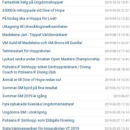
Fantastisk helg på Ungdomshoppet
2019-10-16 10:41
35000 kr inhoppade vid Dive of Hope
2019-09-30 21:37
På lördag ska vi Hoppa för Livet!
2019-09-10 12:42
Uttagning till Utvecklingsverksamheten
2019-09-10 12:33
Madeleine Jarl - Trippel Världsmästare!
2019-08-19 10:36
VM-Guld till Madeleine och VM-Brons till Gunilla!
2019-08-13 22:07
Terminsstart för Hoppskolan
2019-08-10 17:43
Lyckad vecka under Croatian Open Masters Championship
2019-08-02 16:45
Polisens IF Simhopp söker Simhoppstränare / Diving
2019-06-28 18:09
Coach to Polisens IF Diving Club
Anmäl er till Dive of Hope redan nu!
2019-06-14 16:25
Sommar-SM bjöd på fina resultat
2019-06-10 12:19
Sommar-SM 2019 är igång
2019-06-07
Fyra nybakade Svenska Ungdomsmästare!
2019-06-03 11:22
Ungdoms-SM i Jönköping
2019-05-30 16:14
Polisens IF Simhopp som Eldsjäls-förening
2019-05-27 11:49
Sista träningsveckan för Hoppskolan VT 2019
2019-05-20 13:53