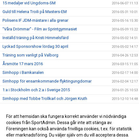
15 medaljer vid Ungdoms-SM
2016-06-07 11:13
Guld till Helena Troili på Masters-EM
2016-05-31 10:01
Polisens IF JDM-mästare i alla grenar
2016-05-16 15:30
"Våra Drömmar" - Film av Sprintgymnasiet
2016-05-09 15:22
Inställd träning på Kristi Himmelsfärd
2016-05-02 14:51
Lyckad Sponsorshow lördag 30 april
2016-05-02 14:17
Träning som vanligt på Valborg
2016-04-26 12:53
Årsmöte 17 mars 2016
2016-03-15 11:05
Simhopp i Barnkanalen
2016-02-17 14:00
Simhopp för ensamkommande flyktingungdomar
2016-02-04 12:17
1:a i Stockholm och 2:a i Sverige 2015
2016-01-25 10:53
Simhopp med Tobbe Trollkarl och Jörgen Kruth
2015-12-10 14:48
Medaljfest på Ungdomshoppet
2015-11-22 20:57
Dive of Hope drog in 70000 kr!
För att hemsidan ska fungera korrekt använder vi nödvändiga
2015-10-05 13:04
cookies från SportAdmin. Dessa går inte att stänga av.
2014-05-21 16:32
Föreningen kan också använda frivilliga cookies, t.ex. för statistik
eller marknadsföring. Du väljer själv om du vill acceptera dessa.