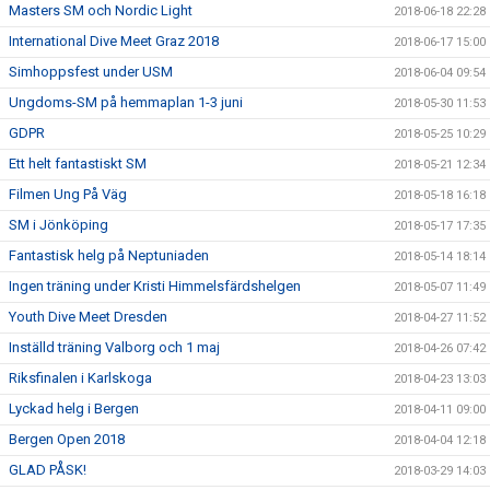
Masters SM och Nordic Light
2018-06-18 22:28
International Dive Meet Graz 2018
2018-06-17 15:00
Simhoppsfest under USM
2018-06-04 09:54
Ungdoms-SM på hemmaplan 1-3 juni
2018-05-30 11:53
GDPR
2018-05-25 10:29
Ett helt fantastiskt SM
2018-05-21 12:34
Filmen Ung På Väg
2018-05-18 16:18
SM i Jönköping
2018-05-17 17:35
Fantastisk helg på Neptuniaden
2018-05-14 18:14
Ingen träning under Kristi Himmelsfärdshelgen
2018-05-07 11:49
Youth Dive Meet Dresden
2018-04-27 11:52
Inställd träning Valborg och 1 maj
2018-04-26 07:42
Riksfinalen i Karlskoga
2018-04-23 13:03
Lyckad helg i Bergen
2018-04-11 09:00
Bergen Open 2018
2018-04-04 12:18
GLAD PÅSK!
2018-03-29 14:03