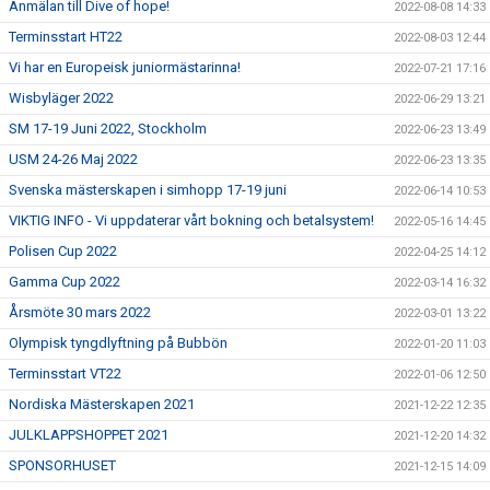
Anmälan till Dive of hope!
2022-08-08 14:33
Terminsstart HT22
2022-08-03 12:44
Vi har en Europeisk juniormästarinna!
2022-07-21 17:16
Wisbyläger 2022
2022-06-29 13:21
SM 17-19 Juni 2022, Stockholm
2022-06-23 13:49
USM 24-26 Maj 2022
2022-06-23 13:35
Svenska mästerskapen i simhopp 17-19 juni
2022-06-14 10:53
VIKTIG INFO - Vi uppdaterar vårt bokning och betalsystem!
2022-05-16 14:45
Polisen Cup 2022
2022-04-25 14:12
Gamma Cup 2022
2022-03-14 16:32
Årsmöte 30 mars 2022
2022-03-01 13:22
Olympisk tyngdlyftning på Bubbön
2022-01-20 11:03
Terminsstart VT22
2022-01-06 12:50
Nordiska Mästerskapen 2021
2021-12-22 12:35
JULKLAPPSHOPPET 2021
2021-12-20 14:32
SPONSORHUSET
2021-12-15 14:09