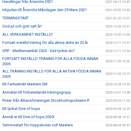
Handlingar från Årsmöte 2021
2021-04-12 14:49
Inbjudan till Årsmöte Måndagen den 29 Mars 2021
2021-03-05 10:40
TERMINSSTART
2021-01-22 15:07
God jul och gott nytt år!
2020-12-26 14:27
ALL VERKSAMHET INSTÄLLD!
2020-12-20 12:00
Fortsatt inställd träning för alla aktiva äldre än 20 år
2020-12-11 13:37
SPIF - Medlemsenkät 2020 - Vad tycker du?
2020-12-11 13:34
FORTSATT INSTÄLLD TRÄNING FÖR ALLA FÖDDA INNAN
2020-11-20 14:26
2005
ALL TRÄNING INSTÄLLD FÖR ALLA AKTIVA FÖDDA INNAN
2020-11-02 10:19
2005
Ett Fantastiskt Masters SM
2020-10-28 10:35
Anmälan till förberedande träningsgrupp
2020-10-01 13:38
Priser från Alliansföreningen Stockholmspolisens IF
2020-09-29 11:00
Ett lyckat Dive of hope
2020-09-28 14:29
Anmäl er till Dive of hope 2020!
2020-08-28 14:27
Terminsstart för Hoppskolan och Masters
2020-08-04 09:49