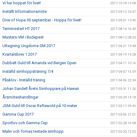
Vi har hoppat för livet!
2017-10-18 13:08
Inställt Informationsmöte
2017-09-12 10:47
Dive of Hope 30 september - Hoppa för livet!
2017-09-01 13:40
Terminsstart HT 2017
2017-08-14 16:44
Masters-VM i Budapest
2017-08-12 08:53
Uttagning Ungdoms-SM 2017
2017-04-21 13:48
Kvartalsbrev 1 2017
2017-04-19 14:28
Dubbelt Guld till Amanda vid Bergen Open
2017-04-11 10:16
Inställd simhoppsträning 7/4
2017-04-07 16:59
Påsklov - Inställd träning
2017-04-06 22:34
Johan Sandell Årets Simhoppare på Hawaii
2017-03-31 11:26
Årsmöteshandlingar
2017-03-29 14:18
JSM-Guld till Oscar Raftewold på 10 meter
2017-03-17 09:45
Gamma Cup 2017
2017-03-06 21:01
Sportlov och Gamma Cup
2017-02-28 16:58
Malin och Tomas testade simhopp
2017-02-20 12:52