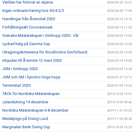
Världen har förlorat en stjärna
2020-05-20 16:21
Ingen ordinarie träning tors 30/4-2/5
2020-04-30 17:49
Handlingar från Årsmötet 2020
2020-03-16 14:10
Förhållningsätt Coronaviruset
2020-03-10 11:56
Svenska Mästerskapen i Simhopp 2020 - Vår
2020-03-09 13:04
Lyckad helg på Gamma Cup
2020-03-02 10:50
Uttagningskriterierna för Stockholms Simförbund
2020-02-20 13:45
Inbjudan till Årsmöte 12 mars 2020
2020-02-19 14:00
JSM i Simhopp 2020
2020-02-03 16:30
JSM och SM i Synchro höga hopp
2020-01-27 12:12
Terminstart 2020
2020-01-09 14:02
TACK för Nordiska Mästerskapen
2019-12-09 14:01
Julavslutning 14 december
2019-12-09 09:46
Nordiska Mästerskapen 6-8 december
2019-11-21 09:55
Medaljregn på Diving Lund
2019-11-05 04:26
Marginalen Bank Diving Cup
2019-10-29 16:23