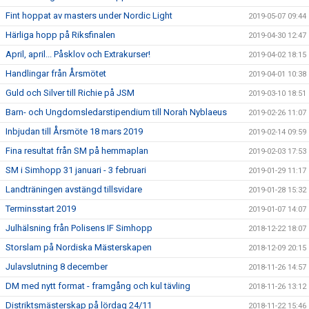
Fint hoppat av masters under Nordic Light
2019-05-07 09:44
Härliga hopp på Riksfinalen
2019-04-30 12:47
April, april... Påsklov och Extrakurser!
2019-04-02 18:15
Handlingar från Årsmötet
2019-04-01 10:38
Guld och Silver till Richie på JSM
2019-03-10 18:51
Barn- och Ungdomsledarstipendium till Norah Nyblaeus
2019-02-26 11:07
Inbjudan till Årsmöte 18 mars 2019
2019-02-14 09:59
Fina resultat från SM på hemmaplan
2019-02-03 17:53
SM i Simhopp 31 januari - 3 februari
2019-01-29 11:17
Landträningen avstängd tillsvidare
2019-01-28 15:32
Terminsstart 2019
2019-01-07 14:07
Julhälsning från Polisens IF Simhopp
2018-12-22 18:07
Storslam på Nordiska Mästerskapen
2018-12-09 20:15
Julavslutning 8 december
2018-11-26 14:57
DM med nytt format - framgång och kul tävling
2018-11-26 13:12
Distriktsmästerskap på lördag 24/11
2018-11-22 15:46