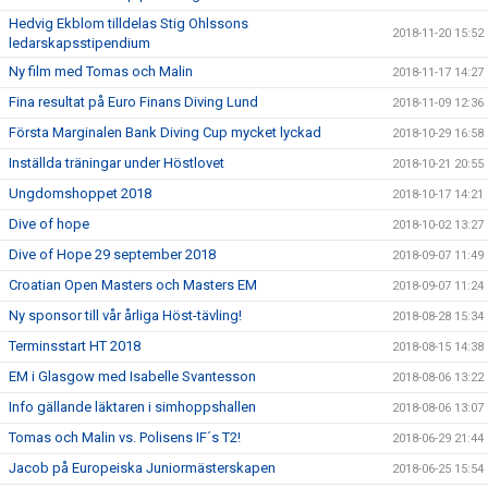
Hedvig Ekblom tilldelas Stig Ohlssons
2018-11-20 15:52
ledarskapsstipendium
Ny film med Tomas och Malin
2018-11-17 14:27
Fina resultat på Euro Finans Diving Lund
2018-11-09 12:36
Första Marginalen Bank Diving Cup mycket lyckad
2018-10-29 16:58
Inställda träningar under Höstlovet
2018-10-21 20:55
Ungdomshoppet 2018
2018-10-17 14:21
Dive of hope
2018-10-02 13:27
Dive of Hope 29 september 2018
2018-09-07 11:49
Croatian Open Masters och Masters EM
2018-09-07 11:24
Ny sponsor till vår årliga Höst-tävling!
2018-08-28 15:34
Terminsstart HT 2018
2018-08-15 14:38
EM i Glasgow med Isabelle Svantesson
2018-08-06 13:22
Info gällande läktaren i simhoppshallen
2018-08-06 13:07
Tomas och Malin vs. Polisens IF´s T2!
2018-06-29 21:44
Jacob på Europeiska Juniormästerskapen
2018-06-25 15:54