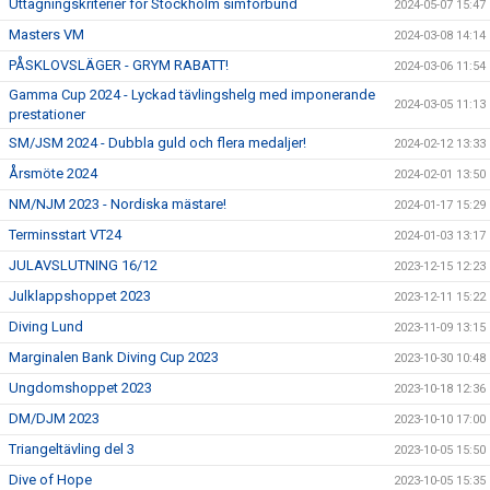
Uttagningskriterier för Stockholm simförbund
2024-05-07 15:47
Masters VM
2024-03-08 14:14
PÅSKLOVSLÄGER - GRYM RABATT!
2024-03-06 11:54
Gamma Cup 2024 - Lyckad tävlingshelg med imponerande
2024-03-05 11:13
prestationer
SM/JSM 2024 - Dubbla guld och flera medaljer!
2024-02-12 13:33
Årsmöte 2024
2024-02-01 13:50
NM/NJM 2023 - Nordiska mästare!
2024-01-17 15:29
Terminsstart VT24
2024-01-03 13:17
JULAVSLUTNING 16/12
2023-12-15 12:23
Julklappshoppet 2023
2023-12-11 15:22
Diving Lund
2023-11-09 13:15
Marginalen Bank Diving Cup 2023
2023-10-30 10:48
Ungdomshoppet 2023
2023-10-18 12:36
DM/DJM 2023
2023-10-10 17:00
Triangeltävling del 3
2023-10-05 15:50
Dive of Hope
2023-10-05 15:35