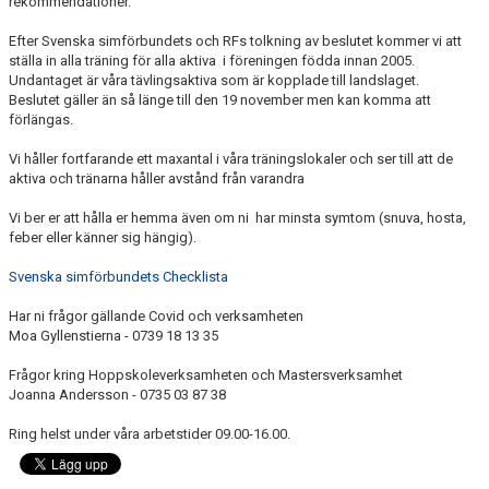
rekommendationer.
PRIVATLEKTION
Efter Svenska simförbundets och RFs tolkning av beslutet kommer vi att
ställa in alla träning för alla aktiva i föreningen födda innan 2005.
SKOLOR/FÖRENINGAR
Undantaget är våra tävlingsaktiva som är kopplade till landslaget.
Beslutet gäller än så länge till den 19 november men kan komma att
PRESENTKORT
förlängas.
Vi håller fortfarande ett maxantal i våra träningslokaler och ser till att de
aktiva och tränarna håller avstånd från varandra
Vi ber er att hålla er hemma även om ni har minsta symtom (snuva, hosta,
feber eller känner sig hängig).
Svenska simförbundets Checklista
Har ni frågor gällande Covid och verksamheten
Moa Gyllenstierna - 0739 18 13 35
Frågor kring Hoppskoleverksamheten och Mastersverksamhet
Joanna Andersson - 0735 03 87 38
Ring helst under våra arbetstider 09.00-16.00.