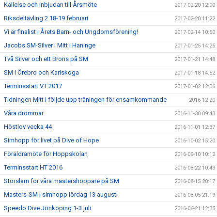
Kallelse och inbjudan till Årsmöte
2017-02-20 12:00
Riksdeltävling 2 18-19 februari
2017-02-20 11:22
Vi är finalist i Årets Barn- och Ungdomsförening!
2017-02-14 10:50
Jacobs SM-Silver i Mitt i Haninge
2017-01-25 14:25
Två Silver och ett Brons på SM
2017-01-21 14:48
SM i Örebro och Karlskoga
2017-01-18 14:52
Terminsstart VT 2017
2017-01-02 12:06
Tidningen Mitt i följde upp träningen för ensamkommande
2016-12-20
Våra drömmar
2016-11-30 09:43
Höstlov vecka 44
2016-11-01 12:37
Simhopp för livet på Dive of Hope
2016-10-02 15:20
Föräldramöte för Hoppskolan
2016-09-10 10:12
Terminsstart HT 2016
2016-08-22 10:43
Storslam för våra mastershoppare på SM
2016-08-15 20:17
Masters-SM i simhopp lördag 13 augusti
2016-08-05 21:19
Speedo Dive Jönköping 1-3 juli
2016-06-21 12:35