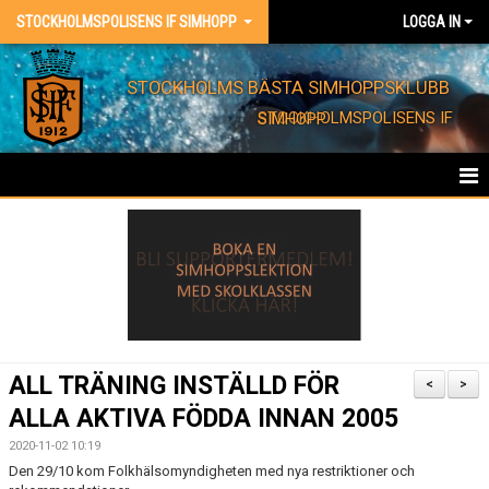
STOCKHOLMSPOLISENS IF SIMHOPP
LOGGA IN
STOCKHOLMS BÄSTA SIMHOPPSKLUBB
STOCKHOLMSPOLISENS IF SIMHOPP
HEM
FÖRENINGEN
KONTAKT
EVENT
ALL TRÄNING INSTÄLLD FÖR
<
>
ALLA AKTIVA FÖDDA INNAN 2005
BARNKALAS
2020-11-02 10:19
FÖRENINGSKLÄDER
Den 29/10 kom Folkhälsomyndigheten med nya restriktioner och