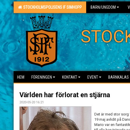
STOCKHOLMSPOLISENS IF SIMHOPP
BARN/UNGDOM
V
STOC
HEM
FÖRENINGEN
KONTAKT
EVENT
BARNKALAS
Världen har förlorat en stjärna
2020-05-20 16:21
Det är med stor sorg
19 maj avlidit på Dan
Mario var en fantasti
till alla han tränade 