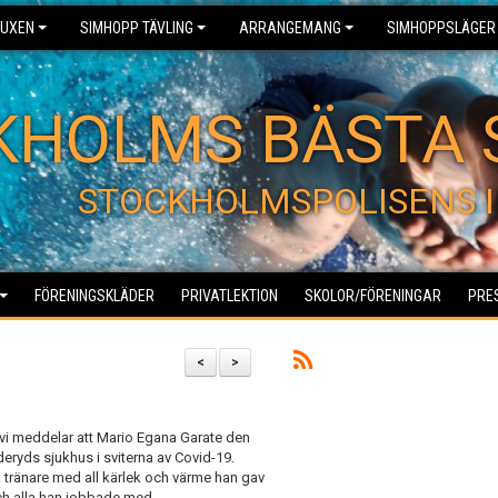
UXEN
SIMHOPP TÄVLING
ARRANGEMANG
SIMHOPPSLÄGER
KHOLMS BÄSTA 
STOCKHOLMSPOLISENS I
FÖRENINGSKLÄDER
PRIVATLEKTION
SKOLOR/FÖRENINGAR
PRE
<
>
 vi meddelar att Mario Egana Garate den
deryds sjukhus i sviterna av Covid-19.
k tränare med all kärlek och värme han gav
och alla han jobbade med.