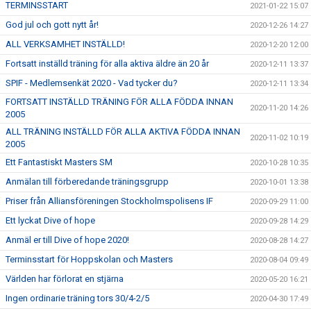
TERMINSSTART
2021-01-22 15:07
God jul och gott nytt år!
2020-12-26 14:27
ALL VERKSAMHET INSTÄLLD!
2020-12-20 12:00
Fortsatt inställd träning för alla aktiva äldre än 20 år
2020-12-11 13:37
SPIF - Medlemsenkät 2020 - Vad tycker du?
2020-12-11 13:34
FORTSATT INSTÄLLD TRÄNING FÖR ALLA FÖDDA INNAN
2020-11-20 14:26
2005
ALL TRÄNING INSTÄLLD FÖR ALLA AKTIVA FÖDDA INNAN
2020-11-02 10:19
2005
Ett Fantastiskt Masters SM
2020-10-28 10:35
Anmälan till förberedande träningsgrupp
2020-10-01 13:38
Priser från Alliansföreningen Stockholmspolisens IF
2020-09-29 11:00
Ett lyckat Dive of hope
2020-09-28 14:29
Anmäl er till Dive of hope 2020!
2020-08-28 14:27
Terminsstart för Hoppskolan och Masters
2020-08-04 09:49
Världen har förlorat en stjärna
2020-05-20 16:21
Ingen ordinarie träning tors 30/4-2/5
2020-04-30 17:49