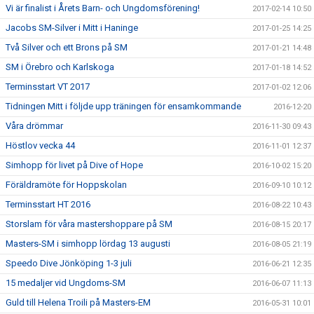
Vi är finalist i Årets Barn- och Ungdomsförening!
2017-02-14 10:50
Jacobs SM-Silver i Mitt i Haninge
2017-01-25 14:25
Två Silver och ett Brons på SM
2017-01-21 14:48
SM i Örebro och Karlskoga
2017-01-18 14:52
Terminsstart VT 2017
2017-01-02 12:06
Tidningen Mitt i följde upp träningen för ensamkommande
2016-12-20
Våra drömmar
2016-11-30 09:43
Höstlov vecka 44
2016-11-01 12:37
Simhopp för livet på Dive of Hope
2016-10-02 15:20
Föräldramöte för Hoppskolan
2016-09-10 10:12
Terminsstart HT 2016
2016-08-22 10:43
Storslam för våra mastershoppare på SM
2016-08-15 20:17
Masters-SM i simhopp lördag 13 augusti
2016-08-05 21:19
Speedo Dive Jönköping 1-3 juli
2016-06-21 12:35
15 medaljer vid Ungdoms-SM
2016-06-07 11:13
Guld till Helena Troili på Masters-EM
2016-05-31 10:01