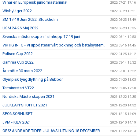
Vi har en Europeisk juniormästarinna!
2022-07-21 17:16
Wisbyläger 2022
2022-06-29 13:21
SM 17-19 Juni 2022, Stockholm
2022-06-23 13:49
USM 24-26 Maj 2022
2022-06-23 13:35
Svenska mästerskapen i simhopp 17-19 juni
2022-06-14 10:53
VIKTIG INFO - Vi uppdaterar vårt bokning och betalsystem!
2022-05-16 14:45
Polisen Cup 2022
2022-04-25 14:12
Gamma Cup 2022
2022-03-14 16:32
Årsmöte 30 mars 2022
2022-03-01 13:22
Olympisk tyngdlyftning på Bubbön
2022-01-20 11:03
Terminsstart VT22
2022-01-06 12:50
Nordiska Mästerskapen 2021
2021-12-22 12:35
JULKLAPPSHOPPET 2021
2021-12-20 14:32
SPONSORHUSET
2021-12-15 14:09
JVM - KIEV 2021
2021-12-10 14:19
OBS! ÄNDRADE TIDER! JULAVSLUTNING 18 DECEMBER
2021-11-22 14:13