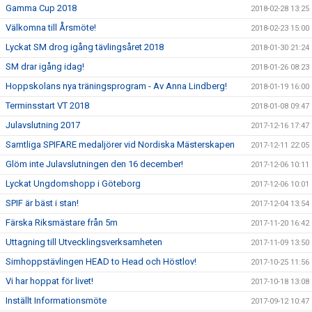
Gamma Cup 2018
2018-02-28 13:25
Välkomna till Årsmöte!
2018-02-23 15:00
Lyckat SM drog igång tävlingsåret 2018
2018-01-30 21:24
SM drar igång idag!
2018-01-26 08:23
Hoppskolans nya träningsprogram - Av Anna Lindberg!
2018-01-19 16:00
Terminsstart VT 2018
2018-01-08 09:47
Julavslutning 2017
2017-12-16 17:47
Samtliga SPIFARE medaljörer vid Nordiska Mästerskapen
2017-12-11 22:05
Glöm inte Julavslutningen den 16 december!
2017-12-06 10:11
Lyckat Ungdomshopp i Göteborg
2017-12-06 10:01
SPIF är bäst i stan!
2017-12-04 13:54
Färska Riksmästare från 5m
2017-11-20 16:42
Uttagning till Utvecklingsverksamheten
2017-11-09 13:50
Simhoppstävlingen HEAD to Head och Höstlov!
2017-10-25 11:56
Vi har hoppat för livet!
2017-10-18 13:08
Inställt Informationsmöte
2017-09-12 10:47