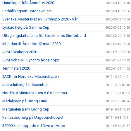
Handlingar från Årsmötet 2020
2020-03-16 14:10
Förhållningsätt Coronaviruset
2020-03-10 11:56
Svenska Mästerskapen i Simhopp 2020 - Vår
2020-03-09 13:04
Lyckad helg på Gamma Cup
2020-03-02 10:50
Uttagningskriterierna för Stockholms Simförbund
2020-02-20 13:45
Inbjudan till Årsmöte 12 mars 2020
2020-02-19 14:00
JSM i Simhopp 2020
2020-02-03 16:30
JSM och SM i Synchro höga hopp
2020-01-27 12:12
Terminstart 2020
2020-01-09 14:02
TACK för Nordiska Mästerskapen
2019-12-09 14:01
Julavslutning 14 december
2019-12-09 09:46
Nordiska Mästerskapen 6-8 december
2019-11-21 09:55
Medaljregn på Diving Lund
2019-11-05 04:26
Marginalen Bank Diving Cup
2019-10-29 16:23
Fantastisk helg på Ungdomshoppet
2019-10-16 10:41
35000 kr inhoppade vid Dive of Hope
2019-09-30 21:37