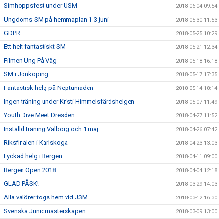
Simhoppsfest under USM
2018-06-04 09:54
Ungdoms-SM på hemmaplan 1-3 juni
2018-05-30 11:53
GDPR
2018-05-25 10:29
Ett helt fantastiskt SM
2018-05-21 12:34
Filmen Ung På Väg
2018-05-18 16:18
SM i Jönköping
2018-05-17 17:35
Fantastisk helg på Neptuniaden
2018-05-14 18:14
Ingen träning under Kristi Himmelsfärdshelgen
2018-05-07 11:49
Youth Dive Meet Dresden
2018-04-27 11:52
Inställd träning Valborg och 1 maj
2018-04-26 07:42
Riksfinalen i Karlskoga
2018-04-23 13:03
Lyckad helg i Bergen
2018-04-11 09:00
Bergen Open 2018
2018-04-04 12:18
GLAD PÅSK!
2018-03-29 14:03
Alla valörer togs hem vid JSM
2018-03-12 16:30
Svenska Juniomästerskapen
2018-03-09 13:00