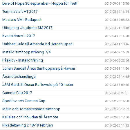
Dive of Hope 30 september - Hoppa för livet!
2017-09-01 13:40
Terminsstart HT 2017
2017-08-14 16:44
Masters-VM i Budapest
2017-08-12 08:53
Uttagning Ungdoms-SM 2017
2017-04-21 13:48
Kvartalsbrev 1 2017
2017-04-19 14:28
Dubbelt Guld till Amanda vid Bergen Open
2017-04-11 10:16
Inställd simhoppsträning 7/4
2017-04-07 16:59
Påsklov - Inställd träning
2017-04-06 22:34
Johan Sandell Årets Simhoppare på Hawaii
2017-03-31 11:26
Årsmöteshandlingar
2017-03-29 14:18
JSM-Guld till Oscar Raftewold på 10 meter
2017-03-17 09:45
Gamma Cup 2017
2017-03-06 21:01
Sportlov och Gamma Cup
2017-02-28 16:58
Malin och Tomas testade simhopp
2017-02-20 12:52
Kallelse och inbjudan till Årsmöte
2017-02-20 12:00
Riksdeltävling 2 18-19 februari
2017-02-20 11:22