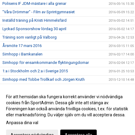
Polisens IF JDM-mästare i alla grenar
2016-05-16 15:30
"Våra Drömmar" - Film av Sprintgymnasiet
2016-05-09 15:22
Inställd träning på Kristi Himmelsfärd
2016-05-02 14:51
Lyckad Sponsorshow lördag 30 april
2016-05-02 14:17
Träning som vanligt på Valborg
2016-04-26 12:53
Årsmöte 17 mars 2016
2016-03-15 11:05
Simhopp i Barnkanalen
2016-02-17 14:00
Simhopp för ensamkommande flyktingungdomar
2016-02-04 12:17
1:a i Stockholm och 2:a i Sverige 2015
2016-01-25 10:53
Simhopp med Tobbe Trollkarl och Jörgen Kruth
2015-12-10 14:48
Medaljfest på Ungdomshoppet
2015-11-22 20:57
Dive of Hope drog in 70000 kr!
För att hemsidan ska fungera korrekt använder vi nödvändiga
2015-10-05 13:04
cookies från SportAdmin. Dessa går inte att stänga av.
2014-05-21 16:32
Föreningen kan också använda frivilliga cookies, t.ex. för statistik
eller marknadsföring. Du väljer själv om du vill acceptera dessa.
Anpassa dina val
Cookie-inställningar
Gå till Webbversion