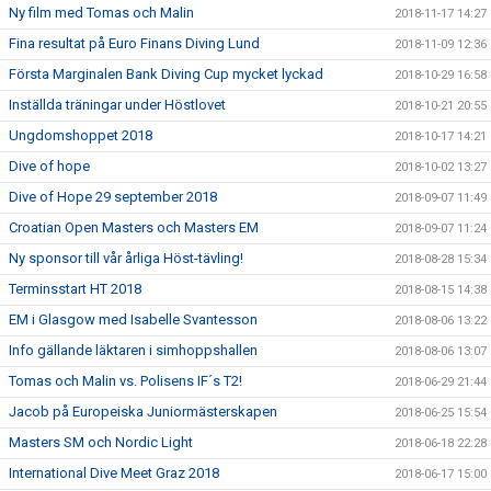
Ny film med Tomas och Malin
2018-11-17 14:27
Fina resultat på Euro Finans Diving Lund
2018-11-09 12:36
Första Marginalen Bank Diving Cup mycket lyckad
2018-10-29 16:58
Inställda träningar under Höstlovet
2018-10-21 20:55
Ungdomshoppet 2018
2018-10-17 14:21
Dive of hope
2018-10-02 13:27
Dive of Hope 29 september 2018
2018-09-07 11:49
Croatian Open Masters och Masters EM
2018-09-07 11:24
Ny sponsor till vår årliga Höst-tävling!
2018-08-28 15:34
Terminsstart HT 2018
2018-08-15 14:38
EM i Glasgow med Isabelle Svantesson
2018-08-06 13:22
Info gällande läktaren i simhoppshallen
2018-08-06 13:07
Tomas och Malin vs. Polisens IF´s T2!
2018-06-29 21:44
Jacob på Europeiska Juniormästerskapen
2018-06-25 15:54
Masters SM och Nordic Light
2018-06-18 22:28
International Dive Meet Graz 2018
2018-06-17 15:00