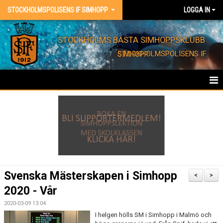
STOCKHOLMSPOLISENS IF SIMHOPP
LOGGA IN
STOCKHOLMS BÄSTA SIMHOPPSKLUBB
STOCKHOLMSPOLISENS IF SIMHOPP
HEM
FÖRENINGEN
KONTAKT
EVENT
Svenska Mästerskapen i Simhopp
<
>
2020 - Vår
BARNKALAS
2020-03-09 13:04
FÖRENINGSKLÄDER
I helgen hölls SM i Simhopp i Malmö och