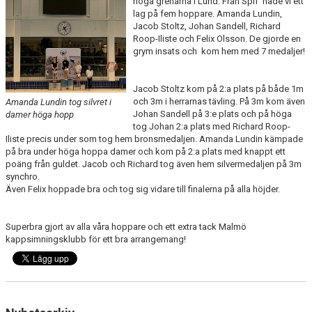
höga grenarna i Lund. Från Spif hade vi ett
PRIVATLEKTION
lag på fem hoppare. Amanda Lundin,
Jacob Stoltz, Johan Sandell, Richard
Roop-Iliste och Felix Olsson. De gjorde en
SKOLOR/FÖRENINGAR
grym insats och kom hem med 7 medaljer!
PRESENTKORT
Jacob Stoltz kom på 2:a plats på både 1m
och 3m i herrarnas tävling. På 3m kom även
Amanda Lundin tog silvret i
Johan Sandell på 3:e plats och på höga
damer höga hopp
tog Johan 2:a plats med Richard Roop-
Iliste precis under som tog hem bronsmedaljen. Amanda Lundin kämpade
på bra under höga hoppa damer och kom på 2:a plats med knappt ett
poäng från guldet. Jacob och Richard tog även hem silvermedaljen på 3m
synchro.
Även Felix hoppade bra och tog sig vidare till finalerna på alla höjder.
Superbra gjort av alla våra hoppare och ett extra tack Malmö
kappsimningsklubb för ett bra arrangemang!