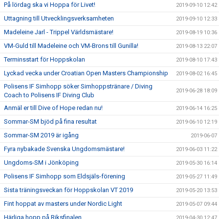
På lördag ska vi Hoppa för Livet!
2019-09-10 12:42
Uttagning till Utvecklingsverksamheten
2019-09-10 12:33
Madeleine Jarl - Trippel Världsmästare!
2019-08-19 10:36
VM-Guld till Madeleine och VM-Brons till Gunilla!
2019-08-13 22:07
Terminsstart för Hoppskolan
2019-08-10 17:43
Lyckad vecka under Croatian Open Masters Championship
2019-08-02 16:45
Polisens IF Simhopp söker Simhoppstränare / Diving
2019-06-28 18:09
Coach to Polisens IF Diving Club
Anmäl er till Dive of Hope redan nu!
2019-06-14 16:25
Sommar-SM bjöd på fina resultat
2019-06-10 12:19
Sommar-SM 2019 är igång
2019-06-07
Fyra nybakade Svenska Ungdomsmästare!
2019-06-03 11:22
Ungdoms-SM i Jönköping
2019-05-30 16:14
Polisens IF Simhopp som Eldsjäls-förening
2019-05-27 11:49
Sista träningsveckan för Hoppskolan VT 2019
2019-05-20 13:53
Fint hoppat av masters under Nordic Light
2019-05-07 09:44
Härliga hopp på Riksfinalen
2019-04-30 12:47