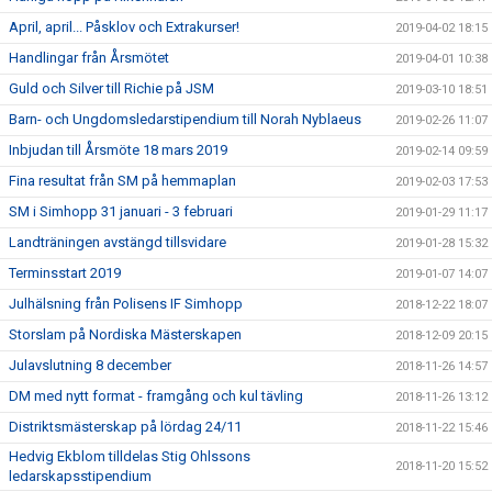
April, april... Påsklov och Extrakurser!
2019-04-02 18:15
Handlingar från Årsmötet
2019-04-01 10:38
Guld och Silver till Richie på JSM
2019-03-10 18:51
Barn- och Ungdomsledarstipendium till Norah Nyblaeus
2019-02-26 11:07
Inbjudan till Årsmöte 18 mars 2019
2019-02-14 09:59
Fina resultat från SM på hemmaplan
2019-02-03 17:53
SM i Simhopp 31 januari - 3 februari
2019-01-29 11:17
Landträningen avstängd tillsvidare
2019-01-28 15:32
Terminsstart 2019
2019-01-07 14:07
Julhälsning från Polisens IF Simhopp
2018-12-22 18:07
Storslam på Nordiska Mästerskapen
2018-12-09 20:15
Julavslutning 8 december
2018-11-26 14:57
DM med nytt format - framgång och kul tävling
2018-11-26 13:12
Distriktsmästerskap på lördag 24/11
2018-11-22 15:46
Hedvig Ekblom tilldelas Stig Ohlssons
2018-11-20 15:52
ledarskapsstipendium