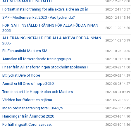
ALL VERKSAMHET INSTÄLLD!
2020-12-20 12:00
Fortsatt inställd träning för alla aktiva äldre än 20 år
2020-12-11 13:37
SPIF - Medlemsenkät 2020 - Vad tycker du?
2020-12-11 13:34
FORTSATT INSTÄLLD TRÄNING FÖR ALLA FÖDDA INNAN
2020-11-20 14:26
2005
ALL TRÄNING INSTÄLLD FÖR ALLA AKTIVA FÖDDA INNAN
2020-11-02 10:19
2005
Ett Fantastiskt Masters SM
2020-10-28 10:35
Anmälan till förberedande träningsgrupp
2020-10-01 13:38
Priser från Alliansföreningen Stockholmspolisens IF
2020-09-29 11:00
Ett lyckat Dive of hope
2020-09-28 14:29
Anmäl er till Dive of hope 2020!
2020-08-28 14:27
Terminsstart för Hoppskolan och Masters
2020-08-04 09:49
Världen har förlorat en stjärna
2020-05-20 16:21
Ingen ordinarie träning tors 30/4-2/5
2020-04-30 17:49
Handlingar från Årsmötet 2020
2020-03-16 14:10
Förhållningsätt Coronaviruset
2020-03-10 11:56