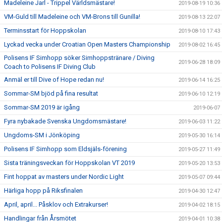
Madeleine Jarl - Trippel Världsmästare!
2019-08-19 10:36
VM-Guld till Madeleine och VM-Brons till Gunilla!
2019-08-13 22:07
Terminsstart för Hoppskolan
2019-08-10 17:43
Lyckad vecka under Croatian Open Masters Championship
2019-08-02 16:45
Polisens IF Simhopp söker Simhoppstränare / Diving
2019-06-28 18:09
Coach to Polisens IF Diving Club
Anmäl er till Dive of Hope redan nu!
2019-06-14 16:25
Sommar-SM bjöd på fina resultat
2019-06-10 12:19
Sommar-SM 2019 är igång
2019-06-07
Fyra nybakade Svenska Ungdomsmästare!
2019-06-03 11:22
Ungdoms-SM i Jönköping
2019-05-30 16:14
Polisens IF Simhopp som Eldsjäls-förening
2019-05-27 11:49
Sista träningsveckan för Hoppskolan VT 2019
2019-05-20 13:53
Fint hoppat av masters under Nordic Light
2019-05-07 09:44
Härliga hopp på Riksfinalen
2019-04-30 12:47
April, april... Påsklov och Extrakurser!
2019-04-02 18:15
Handlingar från Årsmötet
2019-04-01 10:38