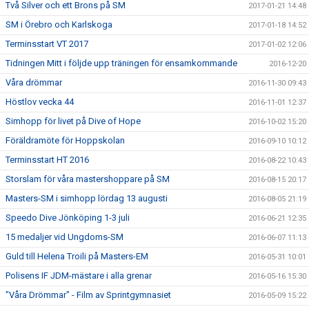
Två Silver och ett Brons på SM
2017-01-21 14:48
SM i Örebro och Karlskoga
2017-01-18 14:52
Terminsstart VT 2017
2017-01-02 12:06
Tidningen Mitt i följde upp träningen för ensamkommande
2016-12-20
Våra drömmar
2016-11-30 09:43
Höstlov vecka 44
2016-11-01 12:37
Simhopp för livet på Dive of Hope
2016-10-02 15:20
Föräldramöte för Hoppskolan
2016-09-10 10:12
Terminsstart HT 2016
2016-08-22 10:43
Storslam för våra mastershoppare på SM
2016-08-15 20:17
Masters-SM i simhopp lördag 13 augusti
2016-08-05 21:19
Speedo Dive Jönköping 1-3 juli
2016-06-21 12:35
15 medaljer vid Ungdoms-SM
2016-06-07 11:13
Guld till Helena Troili på Masters-EM
2016-05-31 10:01
Polisens IF JDM-mästare i alla grenar
2016-05-16 15:30
"Våra Drömmar" - Film av Sprintgymnasiet
2016-05-09 15:22