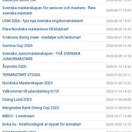
2026-08-03 13:05
Svenska mästerskapen för seniorer och masters - flera
2026-06-17 15:04
svenska mästare!
USM 2026 - fyra nya svenska ungdomsmästare!
2026-05-18 19:01
Flera Nordiska mästarinnor till klubben!
2026-04-20 16:04
9 nations diving meet - medaljer och lärdomar!
2026-04-01 13:30
Gamma Cup 2026
2026-03-03 15:28
Svenska Juniormästerskapen - TVÅ SVENSKA
2026-02-09 12:18
JUNIORMÄSTARE
Årsmöte 2026
2026-01-19 14:56
TERMINSTART VT2026
2026-01-02 23:11
Nordiska Mästerskapen 2025
2026-01-02 13:22
Välkommen till julavslutning 6/12!
2025-11-14 14:22
Diving Lund 2025
2025-11-06 09:08
Marginalen Bank Diving Cup 2025
2025-11-06 09:04
MBDC - Livestream
2025-10-17 15:08
Boka nu - höstlovslägret är öppet för anmälan!
2025-10-02 13:10