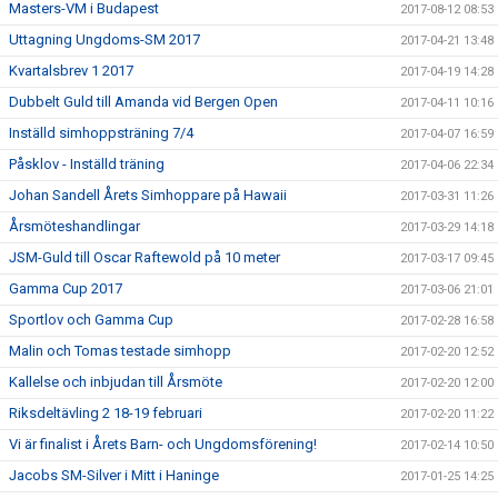
Masters-VM i Budapest
2017-08-12 08:53
Uttagning Ungdoms-SM 2017
2017-04-21 13:48
Kvartalsbrev 1 2017
2017-04-19 14:28
Dubbelt Guld till Amanda vid Bergen Open
2017-04-11 10:16
Inställd simhoppsträning 7/4
2017-04-07 16:59
Påsklov - Inställd träning
2017-04-06 22:34
Johan Sandell Årets Simhoppare på Hawaii
2017-03-31 11:26
Årsmöteshandlingar
2017-03-29 14:18
JSM-Guld till Oscar Raftewold på 10 meter
2017-03-17 09:45
Gamma Cup 2017
2017-03-06 21:01
Sportlov och Gamma Cup
2017-02-28 16:58
Malin och Tomas testade simhopp
2017-02-20 12:52
Kallelse och inbjudan till Årsmöte
2017-02-20 12:00
Riksdeltävling 2 18-19 februari
2017-02-20 11:22
Vi är finalist i Årets Barn- och Ungdomsförening!
2017-02-14 10:50
Jacobs SM-Silver i Mitt i Haninge
2017-01-25 14:25