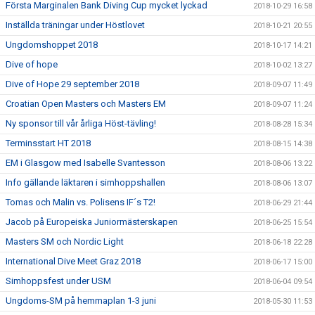
Första Marginalen Bank Diving Cup mycket lyckad
2018-10-29 16:58
Inställda träningar under Höstlovet
2018-10-21 20:55
Ungdomshoppet 2018
2018-10-17 14:21
Dive of hope
2018-10-02 13:27
Dive of Hope 29 september 2018
2018-09-07 11:49
Croatian Open Masters och Masters EM
2018-09-07 11:24
Ny sponsor till vår årliga Höst-tävling!
2018-08-28 15:34
Terminsstart HT 2018
2018-08-15 14:38
EM i Glasgow med Isabelle Svantesson
2018-08-06 13:22
Info gällande läktaren i simhoppshallen
2018-08-06 13:07
Tomas och Malin vs. Polisens IF´s T2!
2018-06-29 21:44
Jacob på Europeiska Juniormästerskapen
2018-06-25 15:54
Masters SM och Nordic Light
2018-06-18 22:28
International Dive Meet Graz 2018
2018-06-17 15:00
Simhoppsfest under USM
2018-06-04 09:54
Ungdoms-SM på hemmaplan 1-3 juni
2018-05-30 11:53