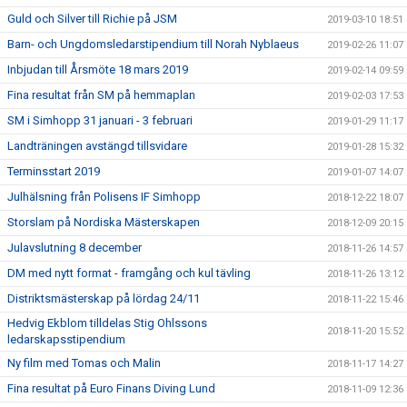
Guld och Silver till Richie på JSM
2019-03-10 18:51
Barn- och Ungdomsledarstipendium till Norah Nyblaeus
2019-02-26 11:07
Inbjudan till Årsmöte 18 mars 2019
2019-02-14 09:59
Fina resultat från SM på hemmaplan
2019-02-03 17:53
SM i Simhopp 31 januari - 3 februari
2019-01-29 11:17
Landträningen avstängd tillsvidare
2019-01-28 15:32
Terminsstart 2019
2019-01-07 14:07
Julhälsning från Polisens IF Simhopp
2018-12-22 18:07
Storslam på Nordiska Mästerskapen
2018-12-09 20:15
Julavslutning 8 december
2018-11-26 14:57
DM med nytt format - framgång och kul tävling
2018-11-26 13:12
Distriktsmästerskap på lördag 24/11
2018-11-22 15:46
Hedvig Ekblom tilldelas Stig Ohlssons
2018-11-20 15:52
ledarskapsstipendium
Ny film med Tomas och Malin
2018-11-17 14:27
Fina resultat på Euro Finans Diving Lund
2018-11-09 12:36