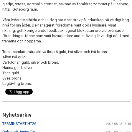
glädje, stress, adrenalin, trötthet, saknad av föräldrar, zombier på Liseberg,
hitta i Göteborg m.m.
Våra ledare Mathilda och Ludvig har visat prov på ledarskap på väldigt hög
nivå för sin ålder. De har agerat föredöme, varit goda lyssnare, visat
riktning, gett korrigerande feedback, agerat klokt utan oro vid oväntade
förändringar. Nisse som varit huvudledare under tävling är väldigt nöjd med
tränarna och hopparna.
Totalt samlade våra aktiva ihop 6 guld, två silver och två brons.
Albin två guld.
Carl-Johan guld, silver och brons.
Hanna guld, silver.
Thea guld.
Svea brons.
Lagtävling brons.
Nyhetsarkiv
TERMINSTART HT26
2026-08-03 13:48
Debut på Junior EM!