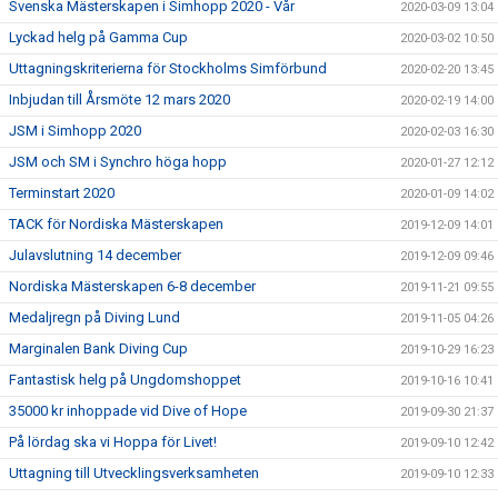
Svenska Mästerskapen i Simhopp 2020 - Vår
2020-03-09 13:04
Lyckad helg på Gamma Cup
2020-03-02 10:50
Uttagningskriterierna för Stockholms Simförbund
2020-02-20 13:45
Inbjudan till Årsmöte 12 mars 2020
2020-02-19 14:00
JSM i Simhopp 2020
2020-02-03 16:30
JSM och SM i Synchro höga hopp
2020-01-27 12:12
Terminstart 2020
2020-01-09 14:02
TACK för Nordiska Mästerskapen
2019-12-09 14:01
Julavslutning 14 december
2019-12-09 09:46
Nordiska Mästerskapen 6-8 december
2019-11-21 09:55
Medaljregn på Diving Lund
2019-11-05 04:26
Marginalen Bank Diving Cup
2019-10-29 16:23
Fantastisk helg på Ungdomshoppet
2019-10-16 10:41
35000 kr inhoppade vid Dive of Hope
2019-09-30 21:37
På lördag ska vi Hoppa för Livet!
2019-09-10 12:42
Uttagning till Utvecklingsverksamheten
2019-09-10 12:33