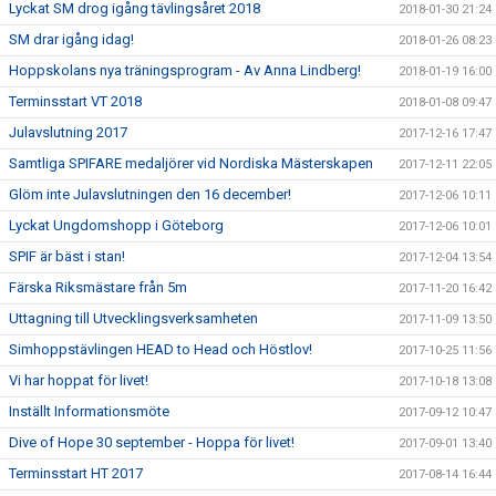
Lyckat SM drog igång tävlingsåret 2018
2018-01-30 21:24
SM drar igång idag!
2018-01-26 08:23
Hoppskolans nya träningsprogram - Av Anna Lindberg!
2018-01-19 16:00
Terminsstart VT 2018
2018-01-08 09:47
Julavslutning 2017
2017-12-16 17:47
Samtliga SPIFARE medaljörer vid Nordiska Mästerskapen
2017-12-11 22:05
Glöm inte Julavslutningen den 16 december!
2017-12-06 10:11
Lyckat Ungdomshopp i Göteborg
2017-12-06 10:01
SPIF är bäst i stan!
2017-12-04 13:54
Färska Riksmästare från 5m
2017-11-20 16:42
Uttagning till Utvecklingsverksamheten
2017-11-09 13:50
Simhoppstävlingen HEAD to Head och Höstlov!
2017-10-25 11:56
Vi har hoppat för livet!
2017-10-18 13:08
Inställt Informationsmöte
2017-09-12 10:47
Dive of Hope 30 september - Hoppa för livet!
2017-09-01 13:40
Terminsstart HT 2017
2017-08-14 16:44