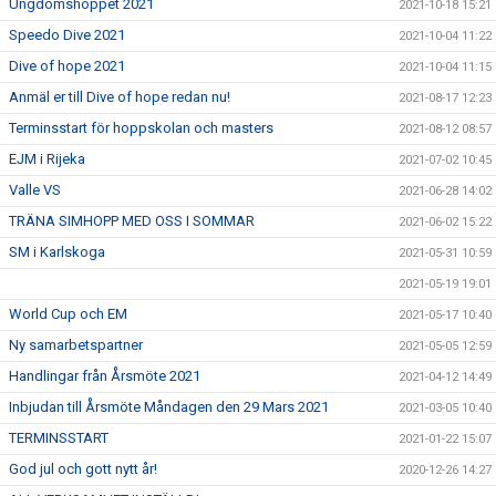
Ungdomshoppet 2021
2021-10-18 15:21
Speedo Dive 2021
2021-10-04 11:22
Dive of hope 2021
2021-10-04 11:15
Anmäl er till Dive of hope redan nu!
2021-08-17 12:23
Terminsstart för hoppskolan och masters
2021-08-12 08:57
EJM i Rijeka
2021-07-02 10:45
Valle VS
2021-06-28 14:02
TRÄNA SIMHOPP MED OSS I SOMMAR
2021-06-02 15:22
SM i Karlskoga
2021-05-31 10:59
2021-05-19 19:01
World Cup och EM
2021-05-17 10:40
Ny samarbetspartner
2021-05-05 12:59
Handlingar från Årsmöte 2021
2021-04-12 14:49
Inbjudan till Årsmöte Måndagen den 29 Mars 2021
2021-03-05 10:40
TERMINSSTART
2021-01-22 15:07
God jul och gott nytt år!
2020-12-26 14:27