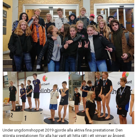
PRIVATLEKTION
SKOLOR/FÖRENINGAR
PRESENTKORT
Under ungdomshoppet 2019 gjorde alla aktiva fina prestationer. Den
största prestationen för alla har varit att hitta rätt i ett virrvarr av ångest,