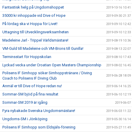
Fantastisk helg på Ungdomshoppet
2019-10-16 10:41
35000 kr inhoppade vid Dive of Hope
2019-09-30 21:37
På lördag ska vi Hoppa för Livet!
2019-09-10 12:42
Uttagning till Utvecklingsverksamheten
2019-09-10 12:33
Madeleine Jarl - Trippel Världsmästare!
2019-08-19 10:36
VM-Guld till Madeleine och VM-Brons till Gunilla!
2019-08-13 22:07
Terminsstart för Hoppskolan
2019-08-10 17:43
Lyckad vecka under Croatian Open Masters Championship
2019-08-02 16:45
Polisens IF Simhopp söker Simhoppstränare / Diving
2019-06-28 18:09
Coach to Polisens IF Diving Club
Anmäl er till Dive of Hope redan nu!
2019-06-14 16:25
Sommar-SM bjöd på fina resultat
2019-06-10 12:19
Sommar-SM 2019 är igång
2019-06-07
Fyra nybakade Svenska Ungdomsmästare!
2019-06-03 11:22
Ungdoms-SM i Jönköping
2019-05-30 16:14
Polisens IF Simhopp som Eldsjäls-förening
2019-05-27 11:49