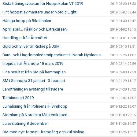
Sista träningsveckan för Hoppskolan VT 2019
2019-05-20 13:53
Fint hoppat av masters under Nordic Light
2019-05-07 09:44
Härliga hopp på Riksfinalen
2019-04-30 12:47
April, april... Påsklov och Extrakurser!
2019-04-02 18:15
Handlingar från Årsmötet
2019-04-01 10:38
Guld och Silver till Richie på JSM
2019-03-10 18:51
Barn- och Ungdomsledarstipendium till Norah Nyblaeus
2019-02-26 11:07
Inbjudan till Årsmöte 18 mars 2019
2019-02-14 09:59
Fina resultat från SM på hemmaplan
2019-02-03 17:53
SM i Simhopp 31 januari - 3 februari
2019-01-29 11:17
Landträningen avstängd tillsvidare
2019-01-28 15:32
Terminsstart 2019
2019-01-07 14:07
Julhälsning från Polisens IF Simhopp
2018-12-22 18:07
Storslam på Nordiska Mästerskapen
2018-12-09 20:15
Julavslutning 8 december
2018-11-26 14:57
DM med nytt format - framgång och kul tävling
2018-11-26 13:12