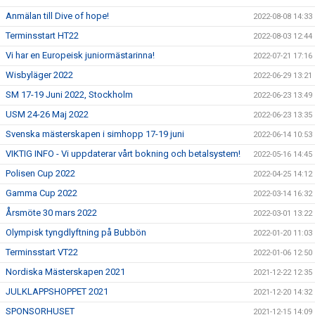
Anmälan till Dive of hope!
2022-08-08 14:33
Terminsstart HT22
2022-08-03 12:44
Vi har en Europeisk juniormästarinna!
2022-07-21 17:16
Wisbyläger 2022
2022-06-29 13:21
SM 17-19 Juni 2022, Stockholm
2022-06-23 13:49
USM 24-26 Maj 2022
2022-06-23 13:35
Svenska mästerskapen i simhopp 17-19 juni
2022-06-14 10:53
VIKTIG INFO - Vi uppdaterar vårt bokning och betalsystem!
2022-05-16 14:45
Polisen Cup 2022
2022-04-25 14:12
Gamma Cup 2022
2022-03-14 16:32
Årsmöte 30 mars 2022
2022-03-01 13:22
Olympisk tyngdlyftning på Bubbön
2022-01-20 11:03
Terminsstart VT22
2022-01-06 12:50
Nordiska Mästerskapen 2021
2021-12-22 12:35
JULKLAPPSHOPPET 2021
2021-12-20 14:32
SPONSORHUSET
2021-12-15 14:09