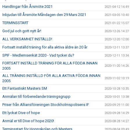
Handlingar från Årsmöte 2021
2021-04-12 14:49
Inbjudan till Årsmöte Måndagen den 29 Mars 2021
2021-03-05 10:40
TERMINSSTART
2021-01-22 15:07
God jul och gott nytt år!
2020-12-26 14:27
ALL VERKSAMHET INSTÄLLD!
2020-12-20 12:00
Fortsatt inställd träning för alla aktiva äldre än 20 år
2020-12-11 13:37
SPIF - Medlemsenkät 2020 - Vad tycker du?
2020-12-11 13:34
FORTSATT INSTÄLLD TRÄNING FÖR ALLA FÖDDA INNAN
2020-11-20 14:26
2005
ALL TRÄNING INSTÄLLD FÖR ALLA AKTIVA FÖDDA INNAN
2020-11-02 10:19
2005
Ett Fantastiskt Masters SM
2020-10-28 10:35
Anmälan till förberedande träningsgrupp
2020-10-01 13:38
Priser från Alliansföreningen Stockholmspolisens IF
2020-09-29 11:00
Ett lyckat Dive of hope
2020-09-28 14:29
Anmäl er till Dive of hope 2020!
2020-08-28 14:27
Terminsstart för Hoppskolan och Masters
2020-08-04 09:49