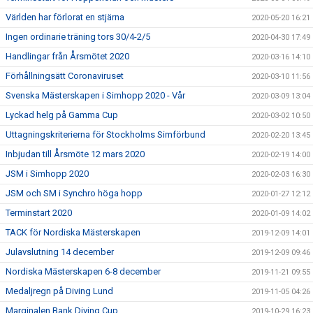
Världen har förlorat en stjärna
2020-05-20 16:21
Ingen ordinarie träning tors 30/4-2/5
2020-04-30 17:49
Handlingar från Årsmötet 2020
2020-03-16 14:10
Förhållningsätt Coronaviruset
2020-03-10 11:56
Svenska Mästerskapen i Simhopp 2020 - Vår
2020-03-09 13:04
Lyckad helg på Gamma Cup
2020-03-02 10:50
Uttagningskriterierna för Stockholms Simförbund
2020-02-20 13:45
Inbjudan till Årsmöte 12 mars 2020
2020-02-19 14:00
JSM i Simhopp 2020
2020-02-03 16:30
JSM och SM i Synchro höga hopp
2020-01-27 12:12
Terminstart 2020
2020-01-09 14:02
TACK för Nordiska Mästerskapen
2019-12-09 14:01
Julavslutning 14 december
2019-12-09 09:46
Nordiska Mästerskapen 6-8 december
2019-11-21 09:55
Medaljregn på Diving Lund
2019-11-05 04:26
Marginalen Bank Diving Cup
2019-10-29 16:23