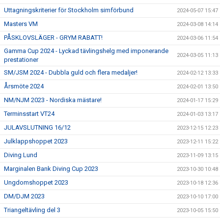
Uttagningskriterier för Stockholm simförbund
2024-05-07 15:47
Masters VM
2024-03-08 14:14
PÅSKLOVSLÄGER - GRYM RABATT!
2024-03-06 11:54
Gamma Cup 2024 - Lyckad tävlingshelg med imponerande
2024-03-05 11:13
prestationer
SM/JSM 2024 - Dubbla guld och flera medaljer!
2024-02-12 13:33
Årsmöte 2024
2024-02-01 13:50
NM/NJM 2023 - Nordiska mästare!
2024-01-17 15:29
Terminsstart VT24
2024-01-03 13:17
JULAVSLUTNING 16/12
2023-12-15 12:23
Julklappshoppet 2023
2023-12-11 15:22
Diving Lund
2023-11-09 13:15
Marginalen Bank Diving Cup 2023
2023-10-30 10:48
Ungdomshoppet 2023
2023-10-18 12:36
DM/DJM 2023
2023-10-10 17:00
Triangeltävling del 3
2023-10-05 15:50