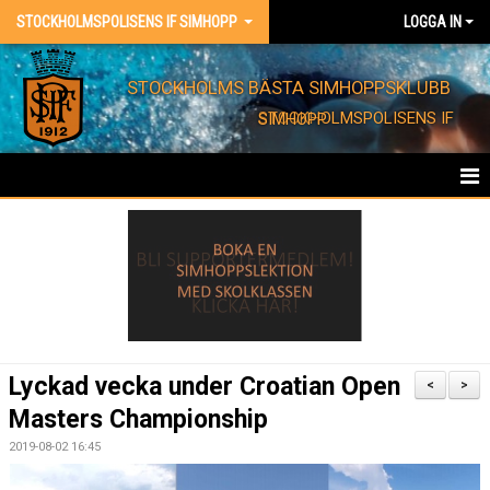
STOCKHOLMSPOLISENS IF SIMHOPP
LOGGA IN
STOCKHOLMS BÄSTA SIMHOPPSKLUBB
STOCKHOLMSPOLISENS IF SIMHOPP
HEM
FÖRENINGEN
KONTAKT
EVENT
Lyckad vecka under Croatian Open
<
>
Masters Championship
BARNKALAS
2019-08-02 16:45
FÖRENINGSKLÄDER