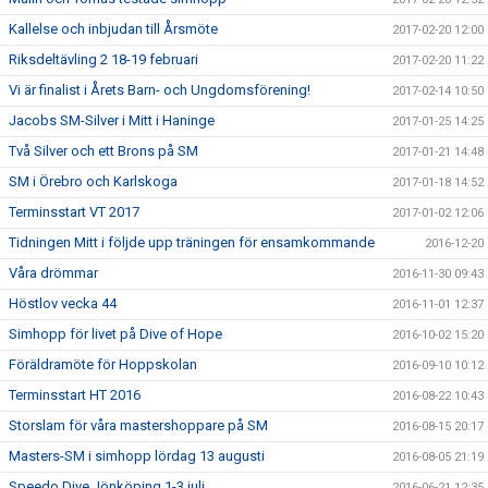
Kallelse och inbjudan till Årsmöte
2017-02-20 12:00
Riksdeltävling 2 18-19 februari
2017-02-20 11:22
Vi är finalist i Årets Barn- och Ungdomsförening!
2017-02-14 10:50
Jacobs SM-Silver i Mitt i Haninge
2017-01-25 14:25
Två Silver och ett Brons på SM
2017-01-21 14:48
SM i Örebro och Karlskoga
2017-01-18 14:52
Terminsstart VT 2017
2017-01-02 12:06
Tidningen Mitt i följde upp träningen för ensamkommande
2016-12-20
Våra drömmar
2016-11-30 09:43
Höstlov vecka 44
2016-11-01 12:37
Simhopp för livet på Dive of Hope
2016-10-02 15:20
Föräldramöte för Hoppskolan
2016-09-10 10:12
Terminsstart HT 2016
2016-08-22 10:43
Storslam för våra mastershoppare på SM
2016-08-15 20:17
Masters-SM i simhopp lördag 13 augusti
2016-08-05 21:19
Speedo Dive Jönköping 1-3 juli
2016-06-21 12:35