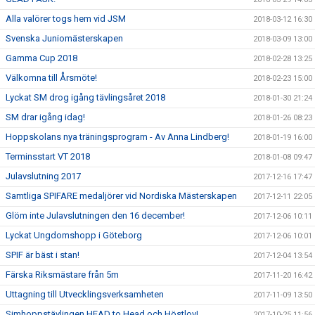
Alla valörer togs hem vid JSM
2018-03-12 16:30
Svenska Juniomästerskapen
2018-03-09 13:00
Gamma Cup 2018
2018-02-28 13:25
Välkomna till Årsmöte!
2018-02-23 15:00
Lyckat SM drog igång tävlingsåret 2018
2018-01-30 21:24
SM drar igång idag!
2018-01-26 08:23
Hoppskolans nya träningsprogram - Av Anna Lindberg!
2018-01-19 16:00
Terminsstart VT 2018
2018-01-08 09:47
Julavslutning 2017
2017-12-16 17:47
Samtliga SPIFARE medaljörer vid Nordiska Mästerskapen
2017-12-11 22:05
Glöm inte Julavslutningen den 16 december!
2017-12-06 10:11
Lyckat Ungdomshopp i Göteborg
2017-12-06 10:01
SPIF är bäst i stan!
2017-12-04 13:54
Färska Riksmästare från 5m
2017-11-20 16:42
Uttagning till Utvecklingsverksamheten
2017-11-09 13:50
Simhoppstävlingen HEAD to Head och Höstlov!
2017-10-25 11:56