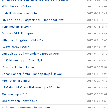
Vi har hoppat för livet!
2017-10-18 13:08
Inställt Informationsmöte
2017-09-12 10:47
Dive of Hope 30 september - Hoppa för livet!
2017-09-01 13:40
Terminsstart HT 2017
2017-08-14 16:44
Masters-VM i Budapest
2017-08-12 08:53
Uttagning Ungdoms-SM 2017
2017-04-21 13:48
Kvartalsbrev 1 2017
2017-04-19 14:28
Dubbelt Guld till Amanda vid Bergen Open
2017-04-11 10:16
Inställd simhoppsträning 7/4
2017-04-07 16:59
Påsklov - Inställd träning
2017-04-06 22:34
Johan Sandell Årets Simhoppare på Hawaii
2017-03-31 11:26
Årsmöteshandlingar
2017-03-29 14:18
JSM-Guld till Oscar Raftewold på 10 meter
2017-03-17 09:45
Gamma Cup 2017
2017-03-06 21:01
Sportlov och Gamma Cup
2017-02-28 16:58
Malin och Tomas testade simhopp
2017-02-20 12:52