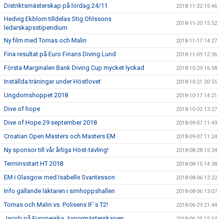
Distriktsmästerskap på lördag 24/11
2018-11-22 15:46
Hedvig Ekblom tilldelas Stig Ohlssons
2018-11-20 15:52
ledarskapsstipendium
Ny film med Tomas och Malin
2018-11-17 14:27
Fina resultat på Euro Finans Diving Lund
2018-11-09 12:36
Första Marginalen Bank Diving Cup mycket lyckad
2018-10-29 16:58
Inställda träningar under Höstlovet
2018-10-21 20:55
Ungdomshoppet 2018
2018-10-17 14:21
Dive of hope
2018-10-02 13:27
Dive of Hope 29 september 2018
2018-09-07 11:49
Croatian Open Masters och Masters EM
2018-09-07 11:24
Ny sponsor till vår årliga Höst-tävling!
2018-08-28 15:34
Terminsstart HT 2018
2018-08-15 14:38
EM i Glasgow med Isabelle Svantesson
2018-08-06 13:22
Info gällande läktaren i simhoppshallen
2018-08-06 13:07
Tomas och Malin vs. Polisens IF´s T2!
2018-06-29 21:44
Jacob på Europeiska Juniormästerskapen
2018-06-25 15:54