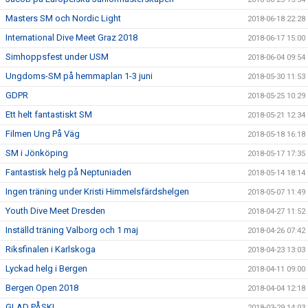
Masters SM och Nordic Light
2018-06-18 22:28
International Dive Meet Graz 2018
2018-06-17 15:00
Simhoppsfest under USM
2018-06-04 09:54
Ungdoms-SM på hemmaplan 1-3 juni
2018-05-30 11:53
GDPR
2018-05-25 10:29
Ett helt fantastiskt SM
2018-05-21 12:34
Filmen Ung På Väg
2018-05-18 16:18
SM i Jönköping
2018-05-17 17:35
Fantastisk helg på Neptuniaden
2018-05-14 18:14
Ingen träning under Kristi Himmelsfärdshelgen
2018-05-07 11:49
Youth Dive Meet Dresden
2018-04-27 11:52
Inställd träning Valborg och 1 maj
2018-04-26 07:42
Riksfinalen i Karlskoga
2018-04-23 13:03
Lyckad helg i Bergen
2018-04-11 09:00
Bergen Open 2018
2018-04-04 12:18
GLAD PÅSK!
2018-03-29 14:03