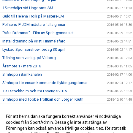
15 medaljer vid Ungdoms-SM
2016-06-07 11:13
Guld till Helena Troili på Masters-EM
2016-05-31 10:01
Polisens IF JDM-mästare i alla grenar
2016-05-16 15:30
"Våra Drömmar" - Film av Sprintgymnasiet
2016-05-09 15:22
Inställd träning på Kristi Himmelsfärd
2016-05-02 14:51
Lyckad Sponsorshow lördag 30 april
2016-05-02 14:17
Träning som vanligt på Valborg
2016-04-26 12:53
Årsmöte 17 mars 2016
2016-03-15 11:05
Simhopp i Barnkanalen
2016-02-17 14:00
Simhopp för ensamkommande flyktingungdomar
2016-02-04 12:17
1:a i Stockholm och 2:a i Sverige 2015
2016-01-25 10:53
Simhopp med Tobbe Trollkarl och Jörgen Kruth
2015-12-10 14:48
Medaljfest på Ungdomshoppet
2015-11-22 20:57
Dive of Hope drog in 70000 kr!
För att hemsidan ska fungera korrekt använder vi nödvändiga
2015-10-05 13:04
cookies från SportAdmin. Dessa går inte att stänga av.
2014-05-21 16:32
Föreningen kan också använda frivilliga cookies, t.ex. för statistik