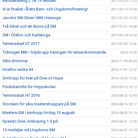
Riksdeltävling 2 18-19 februari
2017-02-20 11:22
Vi är finalist i Årets Barn- och Ungdomsförening!
2017-02-14 10:50
Jacobs SM-Silver i Mitt i Haninge
2017-01-25 14:25
Två Silver och ett Brons på SM
2017-01-21 14:48
SM i Örebro och Karlskoga
2017-01-18 14:52
Terminsstart VT 2017
2017-01-02 12:06
Tidningen Mitt i följde upp träningen för ensamkommande
2016-12-20
Våra drömmar
2016-11-30 09:43
Höstlov vecka 44
2016-11-01 12:37
Simhopp för livet på Dive of Hope
2016-10-02 15:20
Föräldramöte för Hoppskolan
2016-09-10 10:12
Terminsstart HT 2016
2016-08-22 10:43
Storslam för våra mastershoppare på SM
2016-08-15 20:17
Masters-SM i simhopp lördag 13 augusti
2016-08-05 21:19
Speedo Dive Jönköping 1-3 juli
2016-06-21 12:35
15 medaljer vid Ungdoms-SM
2016-06-07 11:13