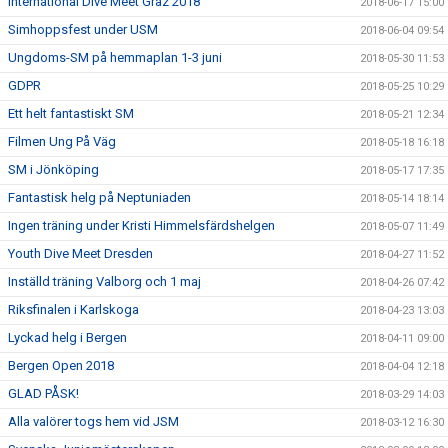
International Dive Meet Graz 2018
2018-06-17 15:00
Simhoppsfest under USM
2018-06-04 09:54
Ungdoms-SM på hemmaplan 1-3 juni
2018-05-30 11:53
GDPR
2018-05-25 10:29
Ett helt fantastiskt SM
2018-05-21 12:34
Filmen Ung På Väg
2018-05-18 16:18
SM i Jönköping
2018-05-17 17:35
Fantastisk helg på Neptuniaden
2018-05-14 18:14
Ingen träning under Kristi Himmelsfärdshelgen
2018-05-07 11:49
Youth Dive Meet Dresden
2018-04-27 11:52
Inställd träning Valborg och 1 maj
2018-04-26 07:42
Riksfinalen i Karlskoga
2018-04-23 13:03
Lyckad helg i Bergen
2018-04-11 09:00
Bergen Open 2018
2018-04-04 12:18
GLAD PÅSK!
2018-03-29 14:03
Alla valörer togs hem vid JSM
2018-03-12 16:30