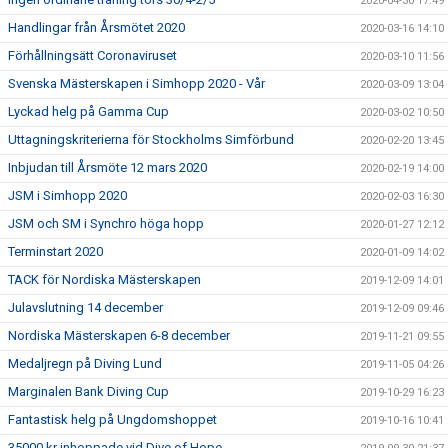
2020-04-30 17:49
Handlingar från Årsmötet 2020
2020-03-16 14:10
Förhållningsätt Coronaviruset
2020-03-10 11:56
Svenska Mästerskapen i Simhopp 2020 - Vår
2020-03-09 13:04
Lyckad helg på Gamma Cup
2020-03-02 10:50
Uttagningskriterierna för Stockholms Simförbund
2020-02-20 13:45
Inbjudan till Årsmöte 12 mars 2020
2020-02-19 14:00
JSM i Simhopp 2020
2020-02-03 16:30
JSM och SM i Synchro höga hopp
2020-01-27 12:12
Terminstart 2020
2020-01-09 14:02
TACK för Nordiska Mästerskapen
2019-12-09 14:01
Julavslutning 14 december
2019-12-09 09:46
Nordiska Mästerskapen 6-8 december
2019-11-21 09:55
Medaljregn på Diving Lund
2019-11-05 04:26
Marginalen Bank Diving Cup
2019-10-29 16:23
Fantastisk helg på Ungdomshoppet
2019-10-16 10:41
35000 kr inhoppade vid Dive of Hope