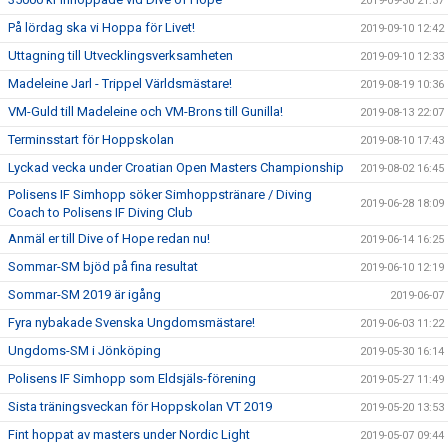
2019-09-30 21:37
På lördag ska vi Hoppa för Livet!
2019-09-10 12:42
Uttagning till Utvecklingsverksamheten
2019-09-10 12:33
Madeleine Jarl - Trippel Världsmästare!
2019-08-19 10:36
VM-Guld till Madeleine och VM-Brons till Gunilla!
2019-08-13 22:07
Terminsstart för Hoppskolan
2019-08-10 17:43
Lyckad vecka under Croatian Open Masters Championship
2019-08-02 16:45
Polisens IF Simhopp söker Simhoppstränare / Diving
2019-06-28 18:09
Coach to Polisens IF Diving Club
Anmäl er till Dive of Hope redan nu!
2019-06-14 16:25
Sommar-SM bjöd på fina resultat
2019-06-10 12:19
Sommar-SM 2019 är igång
2019-06-07
Fyra nybakade Svenska Ungdomsmästare!
2019-06-03 11:22
Ungdoms-SM i Jönköping
2019-05-30 16:14
Polisens IF Simhopp som Eldsjäls-förening
2019-05-27 11:49
Sista träningsveckan för Hoppskolan VT 2019
2019-05-20 13:53
Fint hoppat av masters under Nordic Light
2019-05-07 09:44