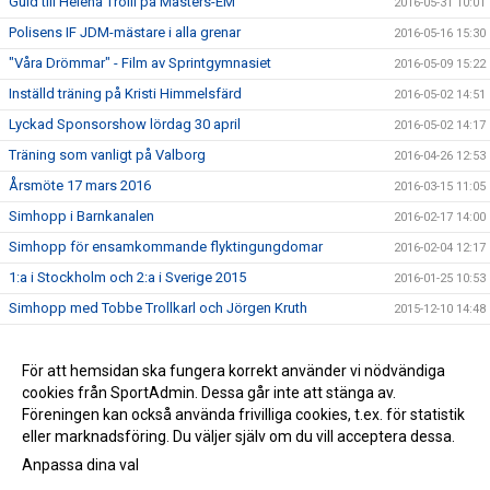
Guld till Helena Troili på Masters-EM
2016-05-31 10:01
Polisens IF JDM-mästare i alla grenar
2016-05-16 15:30
"Våra Drömmar" - Film av Sprintgymnasiet
2016-05-09 15:22
Inställd träning på Kristi Himmelsfärd
2016-05-02 14:51
Lyckad Sponsorshow lördag 30 april
2016-05-02 14:17
Träning som vanligt på Valborg
2016-04-26 12:53
Årsmöte 17 mars 2016
2016-03-15 11:05
Simhopp i Barnkanalen
2016-02-17 14:00
Simhopp för ensamkommande flyktingungdomar
2016-02-04 12:17
1:a i Stockholm och 2:a i Sverige 2015
2016-01-25 10:53
Simhopp med Tobbe Trollkarl och Jörgen Kruth
2015-12-10 14:48
Medaljfest på Ungdomshoppet
2015-11-22 20:57
Dive of Hope drog in 70000 kr!
För att hemsidan ska fungera korrekt använder vi nödvändiga
2015-10-05 13:04
cookies från SportAdmin. Dessa går inte att stänga av.
2014-05-21 16:32
Föreningen kan också använda frivilliga cookies, t.ex. för statistik
eller marknadsföring. Du väljer själv om du vill acceptera dessa.
Anpassa dina val