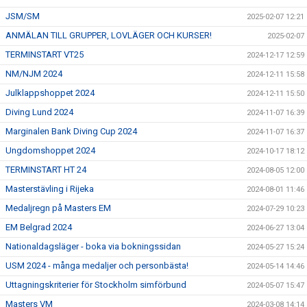
JSM/SM
2025-02-07 12:21
ANMÄLAN TILL GRUPPER, LOVLÄGER OCH KURSER!
2025-02-07
TERMINSTART VT25
2024-12-17 12:59
NM/NJM 2024
2024-12-11 15:58
Julklappshoppet 2024
2024-12-11 15:50
Diving Lund 2024
2024-11-07 16:39
Marginalen Bank Diving Cup 2024
2024-11-07 16:37
Ungdomshoppet 2024
2024-10-17 18:12
TERMINSTART HT 24
2024-08-05 12:00
Masterstävling i Rijeka
2024-08-01 11:46
Medaljregn på Masters EM
2024-07-29 10:23
EM Belgrad 2024
2024-06-27 13:04
Nationaldagsläger - boka via bokningssidan
2024-05-27 15:24
USM 2024 - många medaljer och personbästa!
2024-05-14 14:46
Uttagningskriterier för Stockholm simförbund
2024-05-07 15:47
Masters VM
2024-03-08 14:14