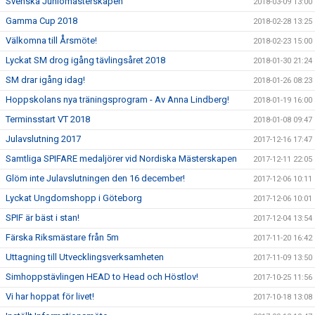
Svenska Juniomästerskapen
2018-03-09 13:00
Gamma Cup 2018
2018-02-28 13:25
Välkomna till Årsmöte!
2018-02-23 15:00
Lyckat SM drog igång tävlingsåret 2018
2018-01-30 21:24
SM drar igång idag!
2018-01-26 08:23
Hoppskolans nya träningsprogram - Av Anna Lindberg!
2018-01-19 16:00
Terminsstart VT 2018
2018-01-08 09:47
Julavslutning 2017
2017-12-16 17:47
Samtliga SPIFARE medaljörer vid Nordiska Mästerskapen
2017-12-11 22:05
Glöm inte Julavslutningen den 16 december!
2017-12-06 10:11
Lyckat Ungdomshopp i Göteborg
2017-12-06 10:01
SPIF är bäst i stan!
2017-12-04 13:54
Färska Riksmästare från 5m
2017-11-20 16:42
Uttagning till Utvecklingsverksamheten
2017-11-09 13:50
Simhoppstävlingen HEAD to Head och Höstlov!
2017-10-25 11:56
Vi har hoppat för livet!
2017-10-18 13:08