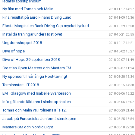
ledarskapsstipendium
Ny film med Tomas och Malin
2018-11-17 14:27
Fina resultat på Euro Finans Diving Lund
2018-11-09 12:36
Första Marginalen Bank Diving Cup mycket lyckad
2018-10-29 16:58
Inställda träningar under Höstlovet
2018-10-21 20:55
Ungdomshoppet 2018
2018-10-17 14:21
Dive of hope
2018-10-02 13:27
Dive of Hope 29 september 2018
2018-09-07 11:49
Croatian Open Masters och Masters EM
2018-09-07 11:24
Ny sponsor till vår årliga Höst-tävling!
2018-08-28 15:34
Terminsstart HT 2018
2018-08-15 14:38
EM i Glasgow med Isabelle Svantesson
2018-08-06 13:22
Info gällande läktaren i simhoppshallen
2018-08-06 13:07
Tomas och Malin vs. Polisens IF´s T2!
2018-06-29 21:44
Jacob på Europeiska Juniormästerskapen
2018-06-25 15:54
Masters SM och Nordic Light
2018-06-18 22:28