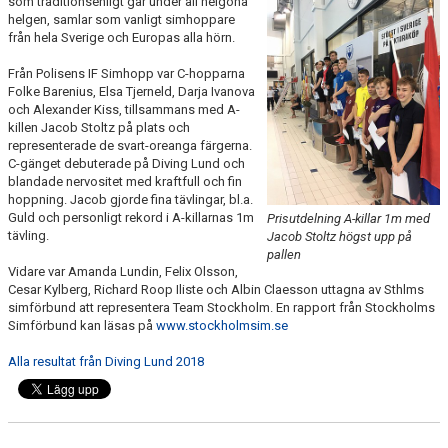
som traditionsenligt går under all helgona
PRIVATLEKTION
helgen, samlar som vanligt simhoppare
från hela Sverige och Europas alla hörn.
SKOLOR/FÖRENINGAR
Från Polisens IF Simhopp var C-hopparna
Folke Barenius, Elsa Tjerneld, Darja Ivanova
PRESENTKORT
och Alexander Kiss, tillsammans med A-
killen Jacob Stoltz på plats och
representerade de svart-oreanga färgerna.
C-gänget debuterade på Diving Lund och
blandade nervositet med kraftfull och fin
hoppning. Jacob gjorde fina tävlingar, bl.a.
Guld och personligt rekord i A-killarnas 1m
Prisutdelning A-killar 1m med
tävling.
Jacob Stoltz högst upp på
pallen
Vidare var Amanda Lundin, Felix Olsson,
Cesar Kylberg, Richard Roop Iliste och Albin Claesson uttagna av Sthlms
simförbund att representera Team Stockholm. En rapport från Stockholms
Simförbund kan läsas på
www.stockholmsim.se
Alla resultat från Diving Lund 2018