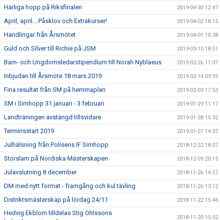
Härliga hopp på Riksfinalen
2019-04-30 12:47
April, april... Påsklov och Extrakurser!
2019-04-02 18:15
Handlingar från Årsmötet
2019-04-01 10:38
Guld och Silver till Richie på JSM
2019-03-10 18:51
Barn- och Ungdomsledarstipendium till Norah Nyblaeus
2019-02-26 11:07
Inbjudan till Årsmöte 18 mars 2019
2019-02-14 09:59
Fina resultat från SM på hemmaplan
2019-02-03 17:53
SM i Simhopp 31 januari - 3 februari
2019-01-29 11:17
Landträningen avstängd tillsvidare
2019-01-28 15:32
Terminsstart 2019
2019-01-07 14:07
Julhälsning från Polisens IF Simhopp
2018-12-22 18:07
Storslam på Nordiska Mästerskapen
2018-12-09 20:15
Julavslutning 8 december
2018-11-26 14:57
DM med nytt format - framgång och kul tävling
2018-11-26 13:12
Distriktsmästerskap på lördag 24/11
2018-11-22 15:46
Hedvig Ekblom tilldelas Stig Ohlssons
2018-11-20 15:52