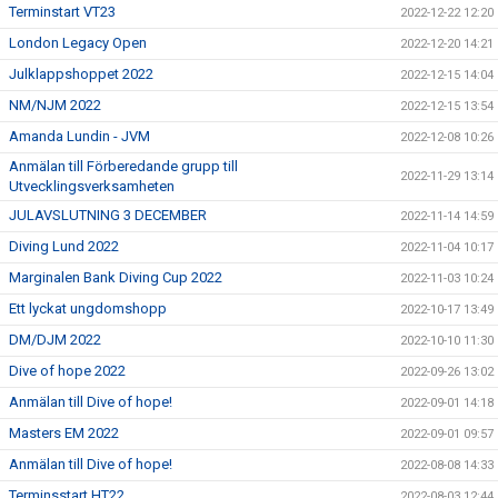
Terminstart VT23
2022-12-22 12:20
London Legacy Open
2022-12-20 14:21
Julklappshoppet 2022
2022-12-15 14:04
NM/NJM 2022
2022-12-15 13:54
Amanda Lundin - JVM
2022-12-08 10:26
Anmälan till Förberedande grupp till
2022-11-29 13:14
Utvecklingsverksamheten
JULAVSLUTNING 3 DECEMBER
2022-11-14 14:59
Diving Lund 2022
2022-11-04 10:17
Marginalen Bank Diving Cup 2022
2022-11-03 10:24
Ett lyckat ungdomshopp
2022-10-17 13:49
DM/DJM 2022
2022-10-10 11:30
Dive of hope 2022
2022-09-26 13:02
Anmälan till Dive of hope!
2022-09-01 14:18
Masters EM 2022
2022-09-01 09:57
Anmälan till Dive of hope!
2022-08-08 14:33
Terminsstart HT22
2022-08-03 12:44