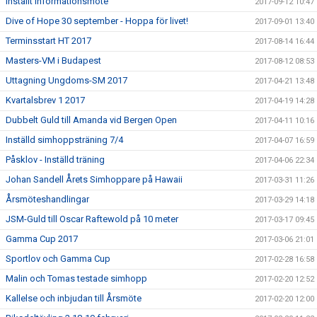
Inställt Informationsmöte
2017-09-12 10:47
Dive of Hope 30 september - Hoppa för livet!
2017-09-01 13:40
Terminsstart HT 2017
2017-08-14 16:44
Masters-VM i Budapest
2017-08-12 08:53
Uttagning Ungdoms-SM 2017
2017-04-21 13:48
Kvartalsbrev 1 2017
2017-04-19 14:28
Dubbelt Guld till Amanda vid Bergen Open
2017-04-11 10:16
Inställd simhoppsträning 7/4
2017-04-07 16:59
Påsklov - Inställd träning
2017-04-06 22:34
Johan Sandell Årets Simhoppare på Hawaii
2017-03-31 11:26
Årsmöteshandlingar
2017-03-29 14:18
JSM-Guld till Oscar Raftewold på 10 meter
2017-03-17 09:45
Gamma Cup 2017
2017-03-06 21:01
Sportlov och Gamma Cup
2017-02-28 16:58
Malin och Tomas testade simhopp
2017-02-20 12:52
Kallelse och inbjudan till Årsmöte
2017-02-20 12:00