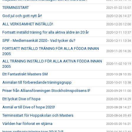
TERMINSSTART
2021-01-22 15:07
God jul och gott nytt år!
2020-12-26 14:27
ALL VERKSAMHET INSTÄLLD!
2020-12-20 12:00
Fortsatt inställd träning för alla aktiva äldre än 20 år
2020-12-11 13:37
SPIF - Medlemsenkät 2020 - Vad tycker du?
2020-12-11 13:34
FORTSATT INSTÄLLD TRÄNING FÖR ALLA FÖDDA INNAN
2020-11-20 14:26
2005
ALL TRÄNING INSTÄLLD FÖR ALLA AKTIVA FÖDDA INNAN
2020-11-02 10:19
2005
Ett Fantastiskt Masters SM
2020-10-28 10:35
Anmälan till förberedande träningsgrupp
2020-10-01 13:38
Priser från Alliansföreningen Stockholmspolisens IF
2020-09-29 11:00
Ett lyckat Dive of hope
2020-09-28 14:29
Anmäl er till Dive of hope 2020!
2020-08-28 14:27
Terminsstart för Hoppskolan och Masters
2020-08-04 09:49
Världen har förlorat en stjärna
2020-05-20 16:21
Ingen ordinarie träning tors 30/4-2/5