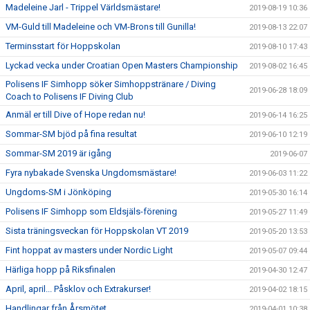
Madeleine Jarl - Trippel Världsmästare!
2019-08-19 10:36
VM-Guld till Madeleine och VM-Brons till Gunilla!
2019-08-13 22:07
Terminsstart för Hoppskolan
2019-08-10 17:43
Lyckad vecka under Croatian Open Masters Championship
2019-08-02 16:45
Polisens IF Simhopp söker Simhoppstränare / Diving
2019-06-28 18:09
Coach to Polisens IF Diving Club
Anmäl er till Dive of Hope redan nu!
2019-06-14 16:25
Sommar-SM bjöd på fina resultat
2019-06-10 12:19
Sommar-SM 2019 är igång
2019-06-07
Fyra nybakade Svenska Ungdomsmästare!
2019-06-03 11:22
Ungdoms-SM i Jönköping
2019-05-30 16:14
Polisens IF Simhopp som Eldsjäls-förening
2019-05-27 11:49
Sista träningsveckan för Hoppskolan VT 2019
2019-05-20 13:53
Fint hoppat av masters under Nordic Light
2019-05-07 09:44
Härliga hopp på Riksfinalen
2019-04-30 12:47
April, april... Påsklov och Extrakurser!
2019-04-02 18:15
Handlingar från Årsmötet
2019-04-01 10:38