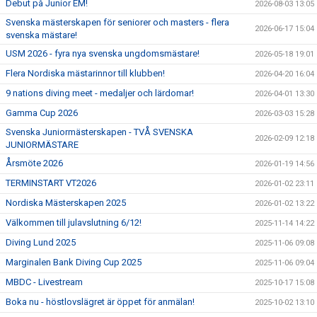
Debut på Junior EM!
2026-08-03 13:05
Svenska mästerskapen för seniorer och masters - flera
2026-06-17 15:04
svenska mästare!
USM 2026 - fyra nya svenska ungdomsmästare!
2026-05-18 19:01
Flera Nordiska mästarinnor till klubben!
2026-04-20 16:04
9 nations diving meet - medaljer och lärdomar!
2026-04-01 13:30
Gamma Cup 2026
2026-03-03 15:28
Svenska Juniormästerskapen - TVÅ SVENSKA
2026-02-09 12:18
JUNIORMÄSTARE
Årsmöte 2026
2026-01-19 14:56
TERMINSTART VT2026
2026-01-02 23:11
Nordiska Mästerskapen 2025
2026-01-02 13:22
Välkommen till julavslutning 6/12!
2025-11-14 14:22
Diving Lund 2025
2025-11-06 09:08
Marginalen Bank Diving Cup 2025
2025-11-06 09:04
MBDC - Livestream
2025-10-17 15:08
Boka nu - höstlovslägret är öppet för anmälan!
2025-10-02 13:10