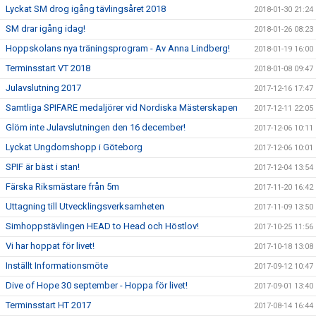
Lyckat SM drog igång tävlingsåret 2018
2018-01-30 21:24
SM drar igång idag!
2018-01-26 08:23
Hoppskolans nya träningsprogram - Av Anna Lindberg!
2018-01-19 16:00
Terminsstart VT 2018
2018-01-08 09:47
Julavslutning 2017
2017-12-16 17:47
Samtliga SPIFARE medaljörer vid Nordiska Mästerskapen
2017-12-11 22:05
Glöm inte Julavslutningen den 16 december!
2017-12-06 10:11
Lyckat Ungdomshopp i Göteborg
2017-12-06 10:01
SPIF är bäst i stan!
2017-12-04 13:54
Färska Riksmästare från 5m
2017-11-20 16:42
Uttagning till Utvecklingsverksamheten
2017-11-09 13:50
Simhoppstävlingen HEAD to Head och Höstlov!
2017-10-25 11:56
Vi har hoppat för livet!
2017-10-18 13:08
Inställt Informationsmöte
2017-09-12 10:47
Dive of Hope 30 september - Hoppa för livet!
2017-09-01 13:40
Terminsstart HT 2017
2017-08-14 16:44