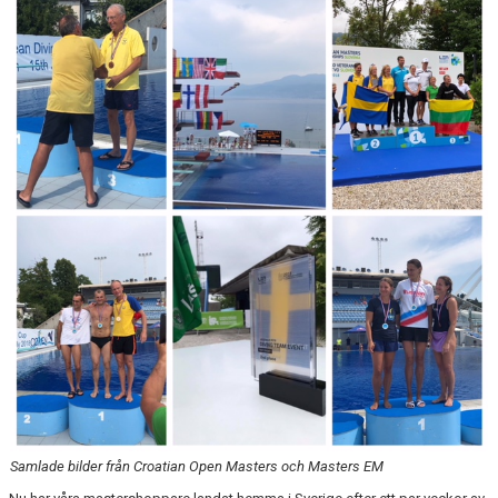
PRIVATLEKTION
SKOLOR/FÖRENINGAR
PRESENTKORT
Samlade bilder från Croatian Open Masters och Masters EM