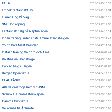
GDPR
2018-05-25 10:29
Ett helt fantastiskt SM
2018-05-21 12:34
Filmen Ung På Väg
2018-05-18 16:18
SM i Jönköping
2018-05-17 17:35
Fantastisk helg på Neptuniaden
2018-05-14 18:14
Ingen träning under Kristi Himmelsfärdshelgen
2018-05-07 11:49
Youth Dive Meet Dresden
2018-04-27 11:52
Inställd träning Valborg och 1 maj
2018-04-26 07:42
Riksfinalen i Karlskoga
2018-04-23 13:03
Lyckad helg i Bergen
2018-04-11 09:00
Bergen Open 2018
2018-04-04 12:18
GLAD PÅSK!
2018-03-29 14:03
Alla valörer togs hem vid JSM
2018-03-12 16:30
Svenska Juniomästerskapen
2018-03-09 13:00
Gamma Cup 2018
2018-02-28 13:25
Välkomna till Årsmöte!
2018-02-23 15:00