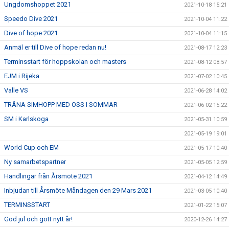
Ungdomshoppet 2021
2021-10-18 15:21
Speedo Dive 2021
2021-10-04 11:22
Dive of hope 2021
2021-10-04 11:15
Anmäl er till Dive of hope redan nu!
2021-08-17 12:23
Terminsstart för hoppskolan och masters
2021-08-12 08:57
EJM i Rijeka
2021-07-02 10:45
Valle VS
2021-06-28 14:02
TRÄNA SIMHOPP MED OSS I SOMMAR
2021-06-02 15:22
SM i Karlskoga
2021-05-31 10:59
2021-05-19 19:01
World Cup och EM
2021-05-17 10:40
Ny samarbetspartner
2021-05-05 12:59
Handlingar från Årsmöte 2021
2021-04-12 14:49
Inbjudan till Årsmöte Måndagen den 29 Mars 2021
2021-03-05 10:40
TERMINSSTART
2021-01-22 15:07
God jul och gott nytt år!
2020-12-26 14:27