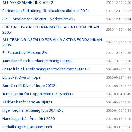
ALL VERKSAMHET INSTÄLLD!
2020-12-20 12:00
Fortsatt inställd träning för alla aktiva äldre än 20 år
2020-12-11 13:37
SPIF - Medlemsenkät 2020 - Vad tycker du?
2020-12-11 13:34
FORTSATT INSTÄLLD TRÄNING FÖR ALLA FÖDDA INNAN
2020-11-20 14:26
2005
ALL TRÄNING INSTÄLLD FÖR ALLA AKTIVA FÖDDA INNAN
2020-11-02 10:19
2005
Ett Fantastiskt Masters SM
2020-10-28 10:35
Anmälan till förberedande träningsgrupp
2020-10-01 13:38
Priser från Alliansföreningen Stockholmspolisens IF
2020-09-29 11:00
Ett lyckat Dive of hope
2020-09-28 14:29
Anmäl er till Dive of hope 2020!
2020-08-28 14:27
Terminsstart för Hoppskolan och Masters
2020-08-04 09:49
Världen har förlorat en stjärna
2020-05-20 16:21
Ingen ordinarie träning tors 30/4-2/5
2020-04-30 17:49
Handlingar från Årsmötet 2020
2020-03-16 14:10
Förhållningsätt Coronaviruset
2020-03-10 11:56