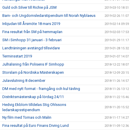
Guld och Silver till Richie på JSM
2019-03-10 18:51
Barn- och Ungdomsledarstipendium till Norah Nyblaeus
2019-02-26 11:07
Inbjudan till Årsmöte 18 mars 2019
2019-02-14 09:59
Fina resultat från SM på hemmaplan
2019-02-03 17:53
SM i Simhopp 31 januari - 3 februari
2019-01-29 11:17
Landträningen avstängd tillsvidare
2019-01-28 15:32
Terminsstart 2019
2019-01-07 14:07
Julhälsning från Polisens IF Simhopp
2018-12-22 18:07
Storslam på Nordiska Mästerskapen
2018-12-09 20:15
Julavslutning 8 december
2018-11-26 14:57
DM med nytt format - framgång och kul tävling
2018-11-26 13:12
Distriktsmästerskap på lördag 24/11
2018-11-22 15:46
Hedvig Ekblom tilldelas Stig Ohlssons
2018-11-20 15:52
ledarskapsstipendium
Ny film med Tomas och Malin
2018-11-17 14:27
Fina resultat på Euro Finans Diving Lund
2018-11-09 12:36