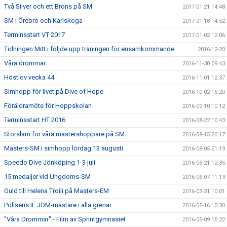
Två Silver och ett Brons på SM
2017-01-21 14:48
SM i Örebro och Karlskoga
2017-01-18 14:52
Terminsstart VT 2017
2017-01-02 12:06
Tidningen Mitt i följde upp träningen för ensamkommande
2016-12-20
Våra drömmar
2016-11-30 09:43
Höstlov vecka 44
2016-11-01 12:37
Simhopp för livet på Dive of Hope
2016-10-02 15:20
Föräldramöte för Hoppskolan
2016-09-10 10:12
Terminsstart HT 2016
2016-08-22 10:43
Storslam för våra mastershoppare på SM
2016-08-15 20:17
Masters-SM i simhopp lördag 13 augusti
2016-08-05 21:19
Speedo Dive Jönköping 1-3 juli
2016-06-21 12:35
15 medaljer vid Ungdoms-SM
2016-06-07 11:13
Guld till Helena Troili på Masters-EM
2016-05-31 10:01
Polisens IF JDM-mästare i alla grenar
2016-05-16 15:30
"Våra Drömmar" - Film av Sprintgymnasiet
2016-05-09 15:22