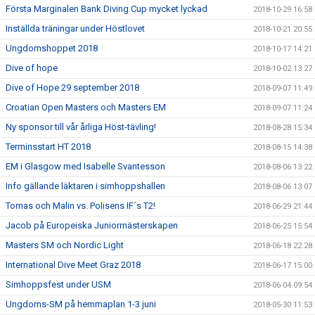
Första Marginalen Bank Diving Cup mycket lyckad
2018-10-29 16:58
Inställda träningar under Höstlovet
2018-10-21 20:55
Ungdomshoppet 2018
2018-10-17 14:21
Dive of hope
2018-10-02 13:27
Dive of Hope 29 september 2018
2018-09-07 11:49
Croatian Open Masters och Masters EM
2018-09-07 11:24
Ny sponsor till vår årliga Höst-tävling!
2018-08-28 15:34
Terminsstart HT 2018
2018-08-15 14:38
EM i Glasgow med Isabelle Svantesson
2018-08-06 13:22
Info gällande läktaren i simhoppshallen
2018-08-06 13:07
Tomas och Malin vs. Polisens IF´s T2!
2018-06-29 21:44
Jacob på Europeiska Juniormästerskapen
2018-06-25 15:54
Masters SM och Nordic Light
2018-06-18 22:28
International Dive Meet Graz 2018
2018-06-17 15:00
Simhoppsfest under USM
2018-06-04 09:54
Ungdoms-SM på hemmaplan 1-3 juni
2018-05-30 11:53