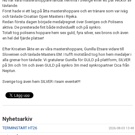
Nu har våra mastershoppare landat hemma i Sverige efter ett par veckor av
tävlande.
Först hade vi ett lag på åtta mastershoppare och en tränare som var iväg
och tävlade Croatian Open Masters i Rijeka.
Redan första dagen började medaljregnet över Sveriges och Polisens
aktiva. De presterade fint både individuellt och på synkro.
Totalt tog polisens hoppare hem sex guld, fyra silver, sex brons och även
en hel del fjärde platser!
Efter Kroatien åkte en av våra mastershoppare, Gunilla Etsare vidare till
Slovenien och tävlade Masters EM. I tufft motstånd tog hon hem medaljer i
alla grenar hon tävlade. Vi gratulerar Gunilla för GULD på plattform, SILVER
på 3m och 1m och även GULD på synkro 3m med synkropartner Cica från
Neptun.
Sverige tog även hem SILVER i team eventet!!!
Nyhetsarkiv
TERMINSTART HT26
2026-08-03 13:48