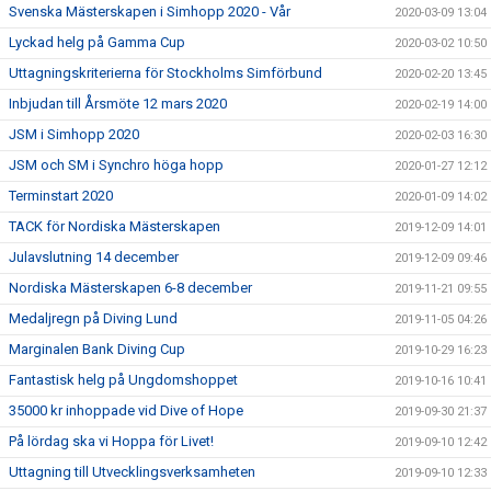
Svenska Mästerskapen i Simhopp 2020 - Vår
2020-03-09 13:04
Lyckad helg på Gamma Cup
2020-03-02 10:50
Uttagningskriterierna för Stockholms Simförbund
2020-02-20 13:45
Inbjudan till Årsmöte 12 mars 2020
2020-02-19 14:00
JSM i Simhopp 2020
2020-02-03 16:30
JSM och SM i Synchro höga hopp
2020-01-27 12:12
Terminstart 2020
2020-01-09 14:02
TACK för Nordiska Mästerskapen
2019-12-09 14:01
Julavslutning 14 december
2019-12-09 09:46
Nordiska Mästerskapen 6-8 december
2019-11-21 09:55
Medaljregn på Diving Lund
2019-11-05 04:26
Marginalen Bank Diving Cup
2019-10-29 16:23
Fantastisk helg på Ungdomshoppet
2019-10-16 10:41
35000 kr inhoppade vid Dive of Hope
2019-09-30 21:37
På lördag ska vi Hoppa för Livet!
2019-09-10 12:42
Uttagning till Utvecklingsverksamheten
2019-09-10 12:33