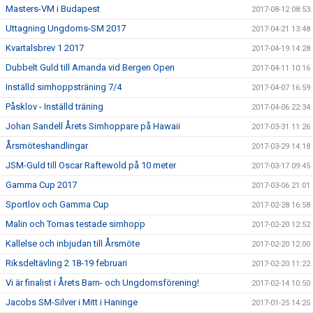
Masters-VM i Budapest
2017-08-12 08:53
Uttagning Ungdoms-SM 2017
2017-04-21 13:48
Kvartalsbrev 1 2017
2017-04-19 14:28
Dubbelt Guld till Amanda vid Bergen Open
2017-04-11 10:16
Inställd simhoppsträning 7/4
2017-04-07 16:59
Påsklov - Inställd träning
2017-04-06 22:34
Johan Sandell Årets Simhoppare på Hawaii
2017-03-31 11:26
Årsmöteshandlingar
2017-03-29 14:18
JSM-Guld till Oscar Raftewold på 10 meter
2017-03-17 09:45
Gamma Cup 2017
2017-03-06 21:01
Sportlov och Gamma Cup
2017-02-28 16:58
Malin och Tomas testade simhopp
2017-02-20 12:52
Kallelse och inbjudan till Årsmöte
2017-02-20 12:00
Riksdeltävling 2 18-19 februari
2017-02-20 11:22
Vi är finalist i Årets Barn- och Ungdomsförening!
2017-02-14 10:50
Jacobs SM-Silver i Mitt i Haninge
2017-01-25 14:25