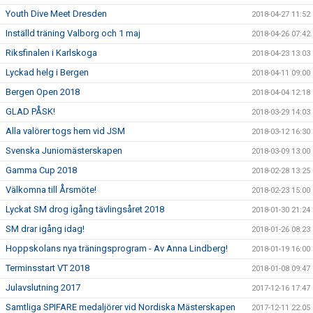
Youth Dive Meet Dresden
2018-04-27 11:52
Inställd träning Valborg och 1 maj
2018-04-26 07:42
Riksfinalen i Karlskoga
2018-04-23 13:03
Lyckad helg i Bergen
2018-04-11 09:00
Bergen Open 2018
2018-04-04 12:18
GLAD PÅSK!
2018-03-29 14:03
Alla valörer togs hem vid JSM
2018-03-12 16:30
Svenska Juniomästerskapen
2018-03-09 13:00
Gamma Cup 2018
2018-02-28 13:25
Välkomna till Årsmöte!
2018-02-23 15:00
Lyckat SM drog igång tävlingsåret 2018
2018-01-30 21:24
SM drar igång idag!
2018-01-26 08:23
Hoppskolans nya träningsprogram - Av Anna Lindberg!
2018-01-19 16:00
Terminsstart VT 2018
2018-01-08 09:47
Julavslutning 2017
2017-12-16 17:47
Samtliga SPIFARE medaljörer vid Nordiska Mästerskapen
2017-12-11 22:05