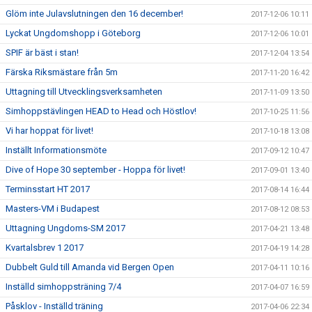
Glöm inte Julavslutningen den 16 december!
2017-12-06 10:11
Lyckat Ungdomshopp i Göteborg
2017-12-06 10:01
SPIF är bäst i stan!
2017-12-04 13:54
Färska Riksmästare från 5m
2017-11-20 16:42
Uttagning till Utvecklingsverksamheten
2017-11-09 13:50
Simhoppstävlingen HEAD to Head och Höstlov!
2017-10-25 11:56
Vi har hoppat för livet!
2017-10-18 13:08
Inställt Informationsmöte
2017-09-12 10:47
Dive of Hope 30 september - Hoppa för livet!
2017-09-01 13:40
Terminsstart HT 2017
2017-08-14 16:44
Masters-VM i Budapest
2017-08-12 08:53
Uttagning Ungdoms-SM 2017
2017-04-21 13:48
Kvartalsbrev 1 2017
2017-04-19 14:28
Dubbelt Guld till Amanda vid Bergen Open
2017-04-11 10:16
Inställd simhoppsträning 7/4
2017-04-07 16:59
Påsklov - Inställd träning
2017-04-06 22:34