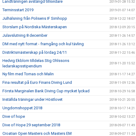
Landträningen avstängd tillsvidare
2019-01-28 15:32
Terminsstart 2019
2019-01-07 14:07
Julhälsning från Polisens IF Simhopp
2018-12-22 18:07
Storslam på Nordiska Mästerskapen
2018-12-09 20:15
Julavslutning 8 december
2018-11-26 14:57
DM med nytt format - framgång och kul tävling
2018-11-26 13:12
Distriktsmästerskap på lördag 24/11
2018-11-22 15:46
Hedvig Ekblom tilldelas Stig Ohlssons
2018-11-20 15:52
ledarskapsstipendium
Ny film med Tomas och Malin
2018-11-17 14:27
Fina resultat på Euro Finans Diving Lund
2018-11-09 12:36
Första Marginalen Bank Diving Cup mycket lyckad
2018-10-29 16:58
Inställda träningar under Höstlovet
2018-10-21 20:55
Ungdomshoppet 2018
2018-10-17 14:21
Dive of hope
2018-10-02 13:27
Dive of Hope 29 september 2018
2018-09-07 11:49
Croatian Open Masters och Masters EM
2018-09-07 11:24