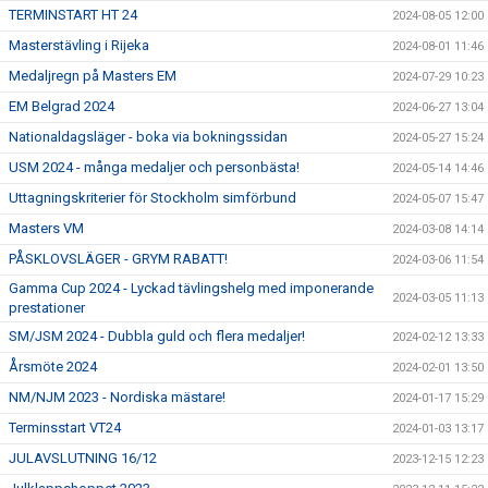
TERMINSTART HT 24
2024-08-05 12:00
Masterstävling i Rijeka
2024-08-01 11:46
Medaljregn på Masters EM
2024-07-29 10:23
EM Belgrad 2024
2024-06-27 13:04
Nationaldagsläger - boka via bokningssidan
2024-05-27 15:24
USM 2024 - många medaljer och personbästa!
2024-05-14 14:46
Uttagningskriterier för Stockholm simförbund
2024-05-07 15:47
Masters VM
2024-03-08 14:14
PÅSKLOVSLÄGER - GRYM RABATT!
2024-03-06 11:54
Gamma Cup 2024 - Lyckad tävlingshelg med imponerande
2024-03-05 11:13
prestationer
SM/JSM 2024 - Dubbla guld och flera medaljer!
2024-02-12 13:33
Årsmöte 2024
2024-02-01 13:50
NM/NJM 2023 - Nordiska mästare!
2024-01-17 15:29
Terminsstart VT24
2024-01-03 13:17
JULAVSLUTNING 16/12
2023-12-15 12:23