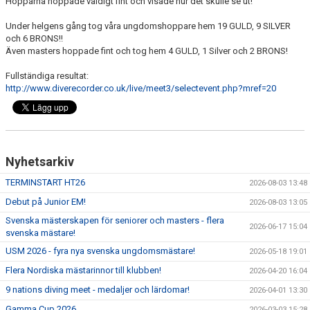
Hopparna hoppade väldigt fint och visade hur det skulle se ut!
Under helgens gång tog våra ungdomshoppare hem 19 GULD, 9 SILVER
och 6 BRONS!!
Även masters hoppade fint och tog hem 4 GULD, 1 Silver och 2 BRONS!
Fullständiga resultat:
http://www.diverecorder.co.uk/live/meet3/selectevent.php?mref=20
Nyhetsarkiv
TERMINSTART HT26
2026-08-03 13:48
Debut på Junior EM!
2026-08-03 13:05
Svenska mästerskapen för seniorer och masters - flera
2026-06-17 15:04
svenska mästare!
USM 2026 - fyra nya svenska ungdomsmästare!
2026-05-18 19:01
Flera Nordiska mästarinnor till klubben!
2026-04-20 16:04
9 nations diving meet - medaljer och lärdomar!
2026-04-01 13:30
Gamma Cup 2026
2026-03-03 15:28