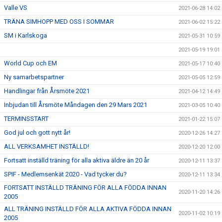
Valle VS
2021-06-28 14:02
TRÄNA SIMHOPP MED OSS I SOMMAR
2021-06-02 15:22
SM i Karlskoga
2021-05-31 10:59
2021-05-19 19:01
World Cup och EM
2021-05-17 10:40
Ny samarbetspartner
2021-05-05 12:59
Handlingar från Årsmöte 2021
2021-04-12 14:49
Inbjudan till Årsmöte Måndagen den 29 Mars 2021
2021-03-05 10:40
TERMINSSTART
2021-01-22 15:07
God jul och gott nytt år!
2020-12-26 14:27
ALL VERKSAMHET INSTÄLLD!
2020-12-20 12:00
Fortsatt inställd träning för alla aktiva äldre än 20 år
2020-12-11 13:37
SPIF - Medlemsenkät 2020 - Vad tycker du?
2020-12-11 13:34
FORTSATT INSTÄLLD TRÄNING FÖR ALLA FÖDDA INNAN
2020-11-20 14:26
2005
ALL TRÄNING INSTÄLLD FÖR ALLA AKTIVA FÖDDA INNAN
2020-11-02 10:19
2005