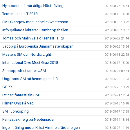
Ny sponsor till vår årliga Höst-tävling!
2018-08-28 15:34
Terminsstart HT 2018
2018-08-15 14:38
EM i Glasgow med Isabelle Svantesson
2018-08-06 13:22
Info gällande läktaren i simhoppshallen
2018-08-06 13:07
Tomas och Malin vs. Polisens IF´s T2!
2018-06-29 21:44
Jacob på Europeiska Juniormästerskapen
2018-06-25 15:54
Masters SM och Nordic Light
2018-06-18 22:28
International Dive Meet Graz 2018
2018-06-17 15:00
Simhoppsfest under USM
2018-06-04 09:54
Ungdoms-SM på hemmaplan 1-3 juni
2018-05-30 11:53
GDPR
2018-05-25 10:29
Ett helt fantastiskt SM
2018-05-21 12:34
Filmen Ung På Väg
2018-05-18 16:18
SM i Jönköping
2018-05-17 17:35
Fantastisk helg på Neptuniaden
2018-05-14 18:14
Ingen träning under Kristi Himmelsfärdshelgen
2018-05-07 11:49