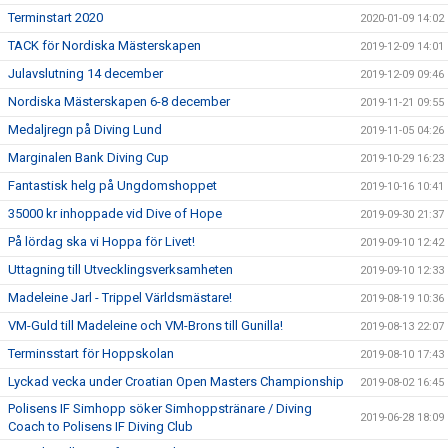
Terminstart 2020
2020-01-09 14:02
TACK för Nordiska Mästerskapen
2019-12-09 14:01
Julavslutning 14 december
2019-12-09 09:46
Nordiska Mästerskapen 6-8 december
2019-11-21 09:55
Medaljregn på Diving Lund
2019-11-05 04:26
Marginalen Bank Diving Cup
2019-10-29 16:23
Fantastisk helg på Ungdomshoppet
2019-10-16 10:41
35000 kr inhoppade vid Dive of Hope
2019-09-30 21:37
På lördag ska vi Hoppa för Livet!
2019-09-10 12:42
Uttagning till Utvecklingsverksamheten
2019-09-10 12:33
Madeleine Jarl - Trippel Världsmästare!
2019-08-19 10:36
VM-Guld till Madeleine och VM-Brons till Gunilla!
2019-08-13 22:07
Terminsstart för Hoppskolan
2019-08-10 17:43
Lyckad vecka under Croatian Open Masters Championship
2019-08-02 16:45
Polisens IF Simhopp söker Simhoppstränare / Diving
2019-06-28 18:09
Coach to Polisens IF Diving Club