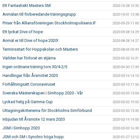
Ett Fantastiskt Masters SM
2020-10-28 10:35
Anmälan till förberedande träningsgrupp
2020-10-01 13:38
Priser från Alliansföreningen Stockholmspolisens IF
2020-09-29 11:00
Ett lyckat Dive of hope
2020-09-28 14:29
Anmäl er till Dive of hope 2020!
2020-08-28 14:27
Terminsstart för Hoppskolan och Masters
2020-08-04 09:49
Världen har förlorat en stjärna
2020-05-20 16:21
Ingen ordinarie träning tors 30/4-2/5
2020-04-30 17:49
Handlingar från Årsmötet 2020
2020-03-16 14:10
Förhållningsätt Coronaviruset
2020-03-10 11:56
Svenska Mästerskapen i Simhopp 2020 - Vår
2020-03-09 13:04
Lyckad helg på Gamma Cup
2020-03-02 10:50
Uttagningskriterierna för Stockholms Simförbund
2020-02-20 13:45
Inbjudan till Årsmöte 12 mars 2020
2020-02-19 14:00
JSM i Simhopp 2020
2020-02-03 16:30
JSM och SM i Synchro höga hopp
2020-01-27 12:12