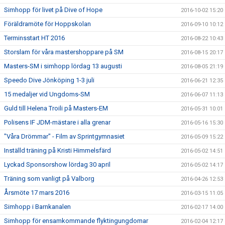
Simhopp för livet på Dive of Hope
2016-10-02 15:20
Föräldramöte för Hoppskolan
2016-09-10 10:12
Terminsstart HT 2016
2016-08-22 10:43
Storslam för våra mastershoppare på SM
2016-08-15 20:17
Masters-SM i simhopp lördag 13 augusti
2016-08-05 21:19
Speedo Dive Jönköping 1-3 juli
2016-06-21 12:35
15 medaljer vid Ungdoms-SM
2016-06-07 11:13
Guld till Helena Troili på Masters-EM
2016-05-31 10:01
Polisens IF JDM-mästare i alla grenar
2016-05-16 15:30
"Våra Drömmar" - Film av Sprintgymnasiet
2016-05-09 15:22
Inställd träning på Kristi Himmelsfärd
2016-05-02 14:51
Lyckad Sponsorshow lördag 30 april
2016-05-02 14:17
Träning som vanligt på Valborg
2016-04-26 12:53
Årsmöte 17 mars 2016
2016-03-15 11:05
Simhopp i Barnkanalen
2016-02-17 14:00
Simhopp för ensamkommande flyktingungdomar
2016-02-04 12:17