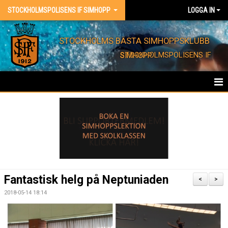
STOCKHOLMSPOLISENS IF SIMHOPP
LOGGA IN
STOCKHOLMS BÄSTA SIMHOPPSKLUBB
STOCKHOLMSPOLISENS IF SIMHOPP
HEM
FÖRENINGEN
KONTAKT
EVENT
Fantastisk helg på Neptuniaden
<
>
BARNKALAS
2018-05-14 18:14
FÖRENINGSKLÄDER