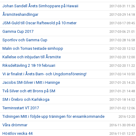
Johan Sandell Årets Simhoppare på Hawaii
2017-03-31 11:26
Årsmöteshandlingar
2017-03-29 14:18
JSM-Guld till Oscar Raftewold på 10 meter
2017-03-17 09:45
Gamma Cup 2017
2017-03-06 21:01
Sportlov och Gamma Cup
2017-02-28 16:58
Malin och Tomas testade simhopp
2017-02-20 12:52
Kallelse och inbjudan till Årsmöte
2017-02-20 12:00
Riksdeltävling 2 18-19 februari
2017-02-20 11:22
Vi är finalist i Årets Barn- och Ungdomsförening!
2017-02-14 10:50
Jacobs SM-Silver i Mitt i Haninge
2017-01-25 14:25
Två Silver och ett Brons på SM
2017-01-21 14:48
SM i Örebro och Karlskoga
2017-01-18 14:52
Terminsstart VT 2017
2017-01-02 12:06
Tidningen Mitt i följde upp träningen för ensamkommande
2016-12-20
Våra drömmar
2016-11-30 09:43
Höstlov vecka 44
2016-11-01 12:37