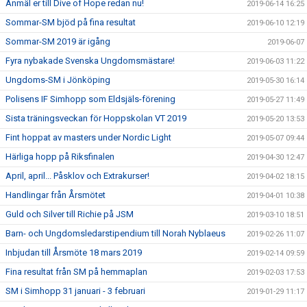
Anmäl er till Dive of Hope redan nu!
2019-06-14 16:25
Sommar-SM bjöd på fina resultat
2019-06-10 12:19
Sommar-SM 2019 är igång
2019-06-07
Fyra nybakade Svenska Ungdomsmästare!
2019-06-03 11:22
Ungdoms-SM i Jönköping
2019-05-30 16:14
Polisens IF Simhopp som Eldsjäls-förening
2019-05-27 11:49
Sista träningsveckan för Hoppskolan VT 2019
2019-05-20 13:53
Fint hoppat av masters under Nordic Light
2019-05-07 09:44
Härliga hopp på Riksfinalen
2019-04-30 12:47
April, april... Påsklov och Extrakurser!
2019-04-02 18:15
Handlingar från Årsmötet
2019-04-01 10:38
Guld och Silver till Richie på JSM
2019-03-10 18:51
Barn- och Ungdomsledarstipendium till Norah Nyblaeus
2019-02-26 11:07
Inbjudan till Årsmöte 18 mars 2019
2019-02-14 09:59
Fina resultat från SM på hemmaplan
2019-02-03 17:53
SM i Simhopp 31 januari - 3 februari
2019-01-29 11:17