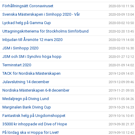
Förhållningsätt Coronaviruset
2020-03-10 11:56
Svenska Mästerskapen i Simhopp 2020 - Vår
2020-03-09 13:04
Lyckad helg på Gamma Cup
2020-03-02 10:50
Uttagningskriterierna för Stockholms Simförbund
2020-02-20 13:45
Inbjudan till Årsmöte 12 mars 2020
2020-02-19 14:00
JSM i Simhopp 2020
2020-02-03 16:30
JSM och SM i Synchro höga hopp
2020-01-27 12:12
Terminstart 2020
2020-01-09 14:02
TACK för Nordiska Mästerskapen
2019-12-09 14:01
Julavslutning 14 december
2019-12-09 09:46
Nordiska Mästerskapen 6-8 december
2019-11-21 09:55
Medaljregn på Diving Lund
2019-11-05 04:26
Marginalen Bank Diving Cup
2019-10-29 16:23
Fantastisk helg på Ungdomshoppet
2019-10-16 10:41
35000 kr inhoppade vid Dive of Hope
2019-09-30 21:37
På lördag ska vi Hoppa för Livet!
2019-09-10 12:42