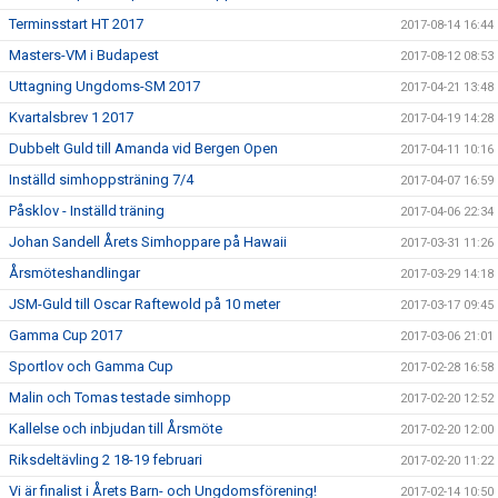
Terminsstart HT 2017
2017-08-14 16:44
Masters-VM i Budapest
2017-08-12 08:53
Uttagning Ungdoms-SM 2017
2017-04-21 13:48
Kvartalsbrev 1 2017
2017-04-19 14:28
Dubbelt Guld till Amanda vid Bergen Open
2017-04-11 10:16
Inställd simhoppsträning 7/4
2017-04-07 16:59
Påsklov - Inställd träning
2017-04-06 22:34
Johan Sandell Årets Simhoppare på Hawaii
2017-03-31 11:26
Årsmöteshandlingar
2017-03-29 14:18
JSM-Guld till Oscar Raftewold på 10 meter
2017-03-17 09:45
Gamma Cup 2017
2017-03-06 21:01
Sportlov och Gamma Cup
2017-02-28 16:58
Malin och Tomas testade simhopp
2017-02-20 12:52
Kallelse och inbjudan till Årsmöte
2017-02-20 12:00
Riksdeltävling 2 18-19 februari
2017-02-20 11:22
Vi är finalist i Årets Barn- och Ungdomsförening!
2017-02-14 10:50