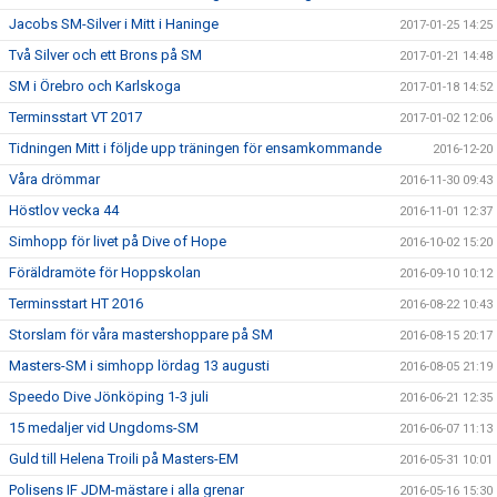
Jacobs SM-Silver i Mitt i Haninge
2017-01-25 14:25
Två Silver och ett Brons på SM
2017-01-21 14:48
SM i Örebro och Karlskoga
2017-01-18 14:52
Terminsstart VT 2017
2017-01-02 12:06
Tidningen Mitt i följde upp träningen för ensamkommande
2016-12-20
Våra drömmar
2016-11-30 09:43
Höstlov vecka 44
2016-11-01 12:37
Simhopp för livet på Dive of Hope
2016-10-02 15:20
Föräldramöte för Hoppskolan
2016-09-10 10:12
Terminsstart HT 2016
2016-08-22 10:43
Storslam för våra mastershoppare på SM
2016-08-15 20:17
Masters-SM i simhopp lördag 13 augusti
2016-08-05 21:19
Speedo Dive Jönköping 1-3 juli
2016-06-21 12:35
15 medaljer vid Ungdoms-SM
2016-06-07 11:13
Guld till Helena Troili på Masters-EM
2016-05-31 10:01
Polisens IF JDM-mästare i alla grenar
2016-05-16 15:30