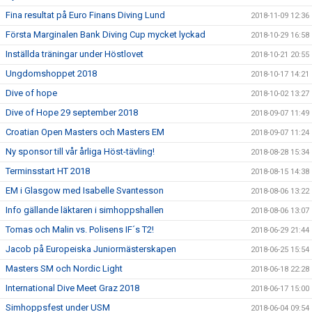
Fina resultat på Euro Finans Diving Lund
2018-11-09 12:36
Första Marginalen Bank Diving Cup mycket lyckad
2018-10-29 16:58
Inställda träningar under Höstlovet
2018-10-21 20:55
Ungdomshoppet 2018
2018-10-17 14:21
Dive of hope
2018-10-02 13:27
Dive of Hope 29 september 2018
2018-09-07 11:49
Croatian Open Masters och Masters EM
2018-09-07 11:24
Ny sponsor till vår årliga Höst-tävling!
2018-08-28 15:34
Terminsstart HT 2018
2018-08-15 14:38
EM i Glasgow med Isabelle Svantesson
2018-08-06 13:22
Info gällande läktaren i simhoppshallen
2018-08-06 13:07
Tomas och Malin vs. Polisens IF´s T2!
2018-06-29 21:44
Jacob på Europeiska Juniormästerskapen
2018-06-25 15:54
Masters SM och Nordic Light
2018-06-18 22:28
International Dive Meet Graz 2018
2018-06-17 15:00
Simhoppsfest under USM
2018-06-04 09:54