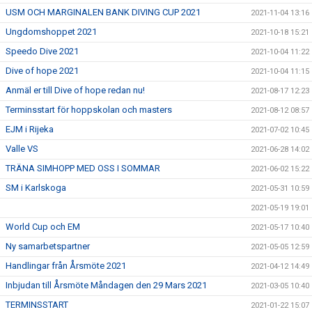
USM OCH MARGINALEN BANK DIVING CUP 2021
2021-11-04 13:16
Ungdomshoppet 2021
2021-10-18 15:21
Speedo Dive 2021
2021-10-04 11:22
Dive of hope 2021
2021-10-04 11:15
Anmäl er till Dive of hope redan nu!
2021-08-17 12:23
Terminsstart för hoppskolan och masters
2021-08-12 08:57
EJM i Rijeka
2021-07-02 10:45
Valle VS
2021-06-28 14:02
TRÄNA SIMHOPP MED OSS I SOMMAR
2021-06-02 15:22
SM i Karlskoga
2021-05-31 10:59
2021-05-19 19:01
World Cup och EM
2021-05-17 10:40
Ny samarbetspartner
2021-05-05 12:59
Handlingar från Årsmöte 2021
2021-04-12 14:49
Inbjudan till Årsmöte Måndagen den 29 Mars 2021
2021-03-05 10:40
TERMINSSTART
2021-01-22 15:07