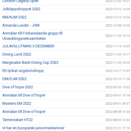
London Legacy Open
2022-12-20 14:21
Julklappshoppet 2022
2022-12-15 14:04
NM/NJM 2022
2022-12-15 13:54
Amanda Lundin - JVM
2022-12-08 10:26
Anmälan till Förberedande grupp till
2022-11-29 13:14
Utvecklingsverksamheten
JULAVSLUTNING 3 DECEMBER
2022-11-14 14:59
Diving Lund 2022
2022-11-04 10:17
Marginalen Bank Diving Cup 2022
2022-11-03 10:24
Ett lyckat ungdomshopp
2022-10-17 13:49
DM/DJM 2022
2022-10-10 11:30
Dive of hope 2022
2022-09-26 13:02
Anmälan till Dive of hope!
2022-09-01 14:18
Masters EM 2022
2022-09-01 09:57
Anmälan till Dive of hope!
2022-08-08 14:33
Terminsstart HT22
2022-08-03 12:44
Vi har en Europeisk juniormästarinna!
2022-07-21 17:16