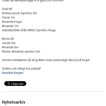
Totalt så samlade laget in 6 guld och 4 brons!
Guld till
Richie/Jacob Synchro 3m
Oscar 1m
Amanda Höga
Amanda 1m
Isabelle/Ellen (från MKK) Synchro Höga
Brons till
Jacob 3m
Amanda 3m
Richie /Amanda synchro 3m
Utöver medaljerna så slog Albin även personligt rekord på höga!
Grattis och riktigt bra jobbat!
Resultat Bergen
Nyhetsarkiv