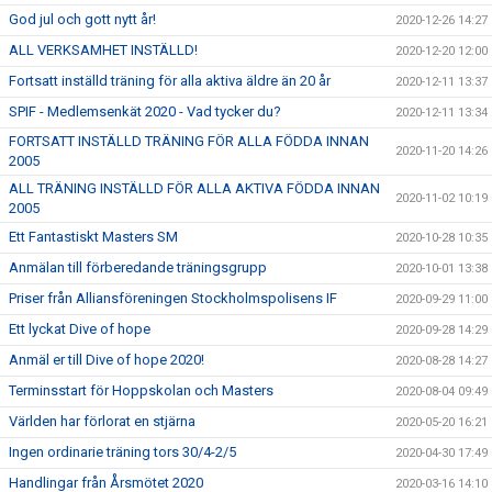
God jul och gott nytt år!
2020-12-26 14:27
ALL VERKSAMHET INSTÄLLD!
2020-12-20 12:00
Fortsatt inställd träning för alla aktiva äldre än 20 år
2020-12-11 13:37
SPIF - Medlemsenkät 2020 - Vad tycker du?
2020-12-11 13:34
FORTSATT INSTÄLLD TRÄNING FÖR ALLA FÖDDA INNAN
2020-11-20 14:26
2005
ALL TRÄNING INSTÄLLD FÖR ALLA AKTIVA FÖDDA INNAN
2020-11-02 10:19
2005
Ett Fantastiskt Masters SM
2020-10-28 10:35
Anmälan till förberedande träningsgrupp
2020-10-01 13:38
Priser från Alliansföreningen Stockholmspolisens IF
2020-09-29 11:00
Ett lyckat Dive of hope
2020-09-28 14:29
Anmäl er till Dive of hope 2020!
2020-08-28 14:27
Terminsstart för Hoppskolan och Masters
2020-08-04 09:49
Världen har förlorat en stjärna
2020-05-20 16:21
Ingen ordinarie träning tors 30/4-2/5
2020-04-30 17:49
Handlingar från Årsmötet 2020
2020-03-16 14:10