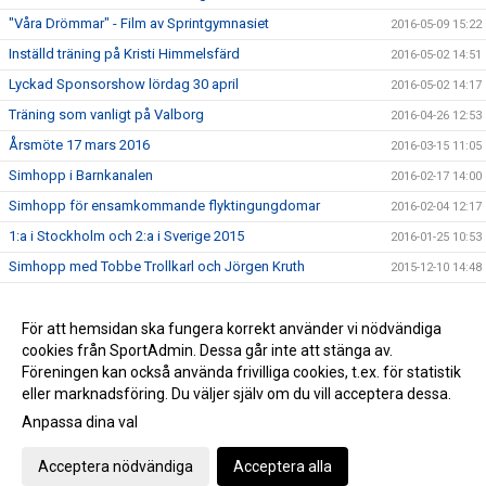
"Våra Drömmar" - Film av Sprintgymnasiet
2016-05-09 15:22
Inställd träning på Kristi Himmelsfärd
2016-05-02 14:51
Lyckad Sponsorshow lördag 30 april
2016-05-02 14:17
Träning som vanligt på Valborg
2016-04-26 12:53
Årsmöte 17 mars 2016
2016-03-15 11:05
Simhopp i Barnkanalen
2016-02-17 14:00
Simhopp för ensamkommande flyktingungdomar
2016-02-04 12:17
1:a i Stockholm och 2:a i Sverige 2015
2016-01-25 10:53
Simhopp med Tobbe Trollkarl och Jörgen Kruth
2015-12-10 14:48
Medaljfest på Ungdomshoppet
2015-11-22 20:57
Dive of Hope drog in 70000 kr!
För att hemsidan ska fungera korrekt använder vi nödvändiga
2015-10-05 13:04
cookies från SportAdmin. Dessa går inte att stänga av.
2014-05-21 16:32
Föreningen kan också använda frivilliga cookies, t.ex. för statistik
eller marknadsföring. Du väljer själv om du vill acceptera dessa.
Anpassa dina val
Cookie-inställningar
Gå till Webbversion
Acceptera nödvändiga
Acceptera alla