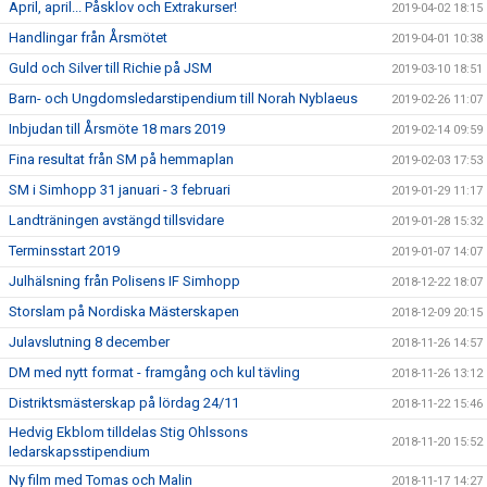
April, april... Påsklov och Extrakurser!
2019-04-02 18:15
Handlingar från Årsmötet
2019-04-01 10:38
Guld och Silver till Richie på JSM
2019-03-10 18:51
Barn- och Ungdomsledarstipendium till Norah Nyblaeus
2019-02-26 11:07
Inbjudan till Årsmöte 18 mars 2019
2019-02-14 09:59
Fina resultat från SM på hemmaplan
2019-02-03 17:53
SM i Simhopp 31 januari - 3 februari
2019-01-29 11:17
Landträningen avstängd tillsvidare
2019-01-28 15:32
Terminsstart 2019
2019-01-07 14:07
Julhälsning från Polisens IF Simhopp
2018-12-22 18:07
Storslam på Nordiska Mästerskapen
2018-12-09 20:15
Julavslutning 8 december
2018-11-26 14:57
DM med nytt format - framgång och kul tävling
2018-11-26 13:12
Distriktsmästerskap på lördag 24/11
2018-11-22 15:46
Hedvig Ekblom tilldelas Stig Ohlssons
2018-11-20 15:52
ledarskapsstipendium
Ny film med Tomas och Malin
2018-11-17 14:27