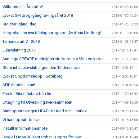
Välkomna till Årsmöte!
2018-02-23 15:00
Lyckat SM drog igång tävlingsåret 2018
2018-01-30 21:24
SM drar igång idag!
2018-01-26 08:23
Hoppskolans nya träningsprogram - Av Anna Lindberg!
2018-01-19 16:00
Terminsstart VT 2018
2018-01-08 09:47
Julavslutning 2017
2017-12-16 17:47
Samtliga SPIFARE medaljörer vid Nordiska Mästerskapen
2017-12-11 22:05
Glöm inte Julavslutningen den 16 december!
2017-12-06 10:11
Lyckat Ungdomshopp i Göteborg
2017-12-06 10:01
SPIF är bäst i stan!
2017-12-04 13:54
Färska Riksmästare från 5m
2017-11-20 16:42
Uttagning till Utvecklingsverksamheten
2017-11-09 13:50
Simhoppstävlingen HEAD to Head och Höstlov!
2017-10-25 11:56
Vi har hoppat för livet!
2017-10-18 13:08
Inställt Informationsmöte
2017-09-12 10:47
Dive of Hope 30 september - Hoppa för livet!
2017-09-01 13:40