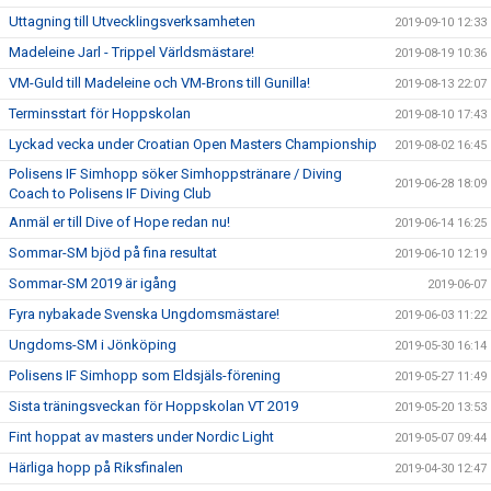
Uttagning till Utvecklingsverksamheten
2019-09-10 12:33
Madeleine Jarl - Trippel Världsmästare!
2019-08-19 10:36
VM-Guld till Madeleine och VM-Brons till Gunilla!
2019-08-13 22:07
Terminsstart för Hoppskolan
2019-08-10 17:43
Lyckad vecka under Croatian Open Masters Championship
2019-08-02 16:45
Polisens IF Simhopp söker Simhoppstränare / Diving
2019-06-28 18:09
Coach to Polisens IF Diving Club
Anmäl er till Dive of Hope redan nu!
2019-06-14 16:25
Sommar-SM bjöd på fina resultat
2019-06-10 12:19
Sommar-SM 2019 är igång
2019-06-07
Fyra nybakade Svenska Ungdomsmästare!
2019-06-03 11:22
Ungdoms-SM i Jönköping
2019-05-30 16:14
Polisens IF Simhopp som Eldsjäls-förening
2019-05-27 11:49
Sista träningsveckan för Hoppskolan VT 2019
2019-05-20 13:53
Fint hoppat av masters under Nordic Light
2019-05-07 09:44
Härliga hopp på Riksfinalen
2019-04-30 12:47