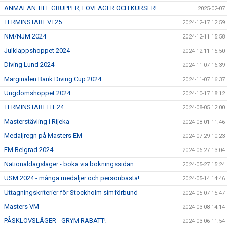
ANMÄLAN TILL GRUPPER, LOVLÄGER OCH KURSER!
2025-02-07
TERMINSTART VT25
2024-12-17 12:59
NM/NJM 2024
2024-12-11 15:58
Julklappshoppet 2024
2024-12-11 15:50
Diving Lund 2024
2024-11-07 16:39
Marginalen Bank Diving Cup 2024
2024-11-07 16:37
Ungdomshoppet 2024
2024-10-17 18:12
TERMINSTART HT 24
2024-08-05 12:00
Masterstävling i Rijeka
2024-08-01 11:46
Medaljregn på Masters EM
2024-07-29 10:23
EM Belgrad 2024
2024-06-27 13:04
Nationaldagsläger - boka via bokningssidan
2024-05-27 15:24
USM 2024 - många medaljer och personbästa!
2024-05-14 14:46
Uttagningskriterier för Stockholm simförbund
2024-05-07 15:47
Masters VM
2024-03-08 14:14
PÅSKLOVSLÄGER - GRYM RABATT!
2024-03-06 11:54