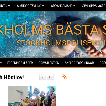
UXEN
SIMHOPP TÄVLING
ARRANGEMANG
SIMHOPPSLÄGER
KHOLMS BÄSTA 
STOCKHOLMSPOLISENS I
FÖRENINGSKLÄDER
PRIVATLEKTION
SKOLOR/FÖRENINGAR
PRE
 Höstlov!
<
>