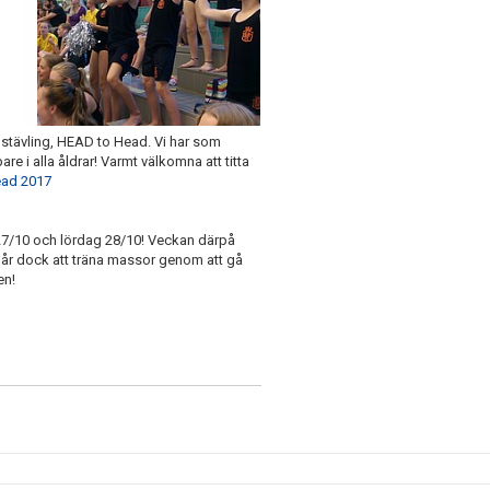
oppstävling, HEAD to Head. Vi har som
e i alla åldrar! Varmt välkomna att titta
ead 2017
e 27/10 och lördag 28/10! Veckan därpå
et går dock att träna massor genom att gå
ren!