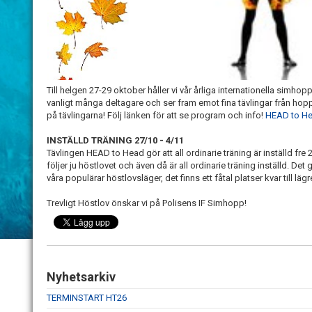
Till helgen 27-29 oktober håller vi vår årliga internationella simh
vanligt många deltagare och ser fram emot fina tävlingar från hoppar
på tävlingarna! Följ länken för att se program och info!
HEAD to H
INSTÄLLD TRÄNING 27/10 - 4/11
Tävlingen HEAD to Head gör att all ordinarie träning är inställd fr
följer ju höstlovet och även då är all ordinarie träning inställd. D
våra populärar höstlovsläger, det finns ett fåtal platser kvar till läg
Trevligt Höstlov önskar vi på Polisens IF Simhopp!
Nyhetsarkiv
TERMINSTART HT26