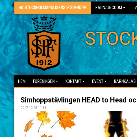
STOCKHOLMSPOLISENS IF SIMHOPP
BARN/UNGDOM
V
STOC
HEM
FÖRENINGEN
KONTAKT
EVENT
BARNKALAS
Simhoppstävlingen HEAD to Head och
2017-10-25 11:56