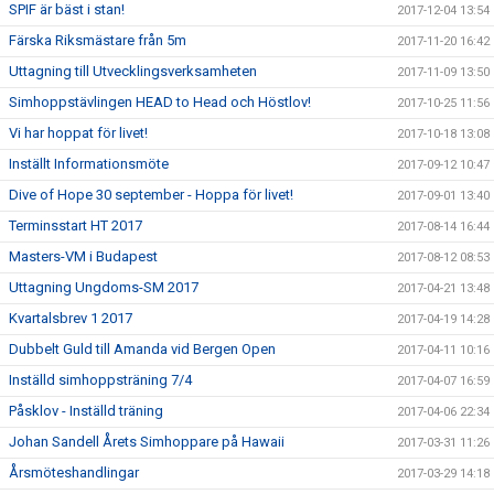
SPIF är bäst i stan!
2017-12-04 13:54
Färska Riksmästare från 5m
2017-11-20 16:42
Uttagning till Utvecklingsverksamheten
2017-11-09 13:50
Simhoppstävlingen HEAD to Head och Höstlov!
2017-10-25 11:56
Vi har hoppat för livet!
2017-10-18 13:08
Inställt Informationsmöte
2017-09-12 10:47
Dive of Hope 30 september - Hoppa för livet!
2017-09-01 13:40
Terminsstart HT 2017
2017-08-14 16:44
Masters-VM i Budapest
2017-08-12 08:53
Uttagning Ungdoms-SM 2017
2017-04-21 13:48
Kvartalsbrev 1 2017
2017-04-19 14:28
Dubbelt Guld till Amanda vid Bergen Open
2017-04-11 10:16
Inställd simhoppsträning 7/4
2017-04-07 16:59
Påsklov - Inställd träning
2017-04-06 22:34
Johan Sandell Årets Simhoppare på Hawaii
2017-03-31 11:26
Årsmöteshandlingar
2017-03-29 14:18