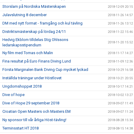
Storslam på Nordiska Mästerskapen
2018-12-09 20:15
Julavslutning 8 december
2018-11-26 14:57
DM med nytt format - framgång och kul tävling
2018-11-26 13:12
Distriktsmästerskap på lördag 24/11
2018-11-22 15:46
Hedvig Ekblom tilldelas Stig Ohlssons
2018-11-20 15:52
ledarskapsstipendium
Ny film med Tomas och Malin
2018-11-17 14:27
Fina resultat på Euro Finans Diving Lund
2018-11-09 12:36
Första Marginalen Bank Diving Cup mycket lyckad
2018-10-29 16:58
Inställda träningar under Höstlovet
2018-10-21 20:55
Ungdomshoppet 2018
2018-10-17 14:21
Dive of hope
2018-10-02 13:27
Dive of Hope 29 september 2018
2018-09-07 11:49
Croatian Open Masters och Masters EM
2018-09-07 11:24
Ny sponsor till vår årliga Höst-tävling!
2018-08-28 15:34
Terminsstart HT 2018
2018-08-15 14:38