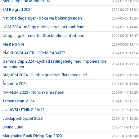
Medaljregn på Masters EM
2024-07-29 10:23
EM Belgrad 2024
2024-06-27 13:04
Nationaldagsläger - boka via bokningssidan
2024-05-27 15:24
USM 2024 - många medaljer och personbästa!
2024-05-14 14:46
Uttagningskriterier för Stockholm simförbund
2024-05-07 15:47
Masters VM
2024-03-08 14:14
PÅSKLOVSLÄGER - GRYM RABATT!
2024-03-06 11:54
Gamma Cup 2024 - Lyckad tävlingshelg med imponerande
2024-03-05 11:13
prestationer
SM/JSM 2024 - Dubbla guld och flera medaljer!
2024-02-12 13:33
Årsmöte 2024
2024-02-01 13:50
NM/NJM 2023 - Nordiska mästare!
2024-01-17 15:29
Terminsstart VT24
2024-01-03 13:17
JULAVSLUTNING 16/12
2023-12-15 12:23
Julklappshoppet 2023
2023-12-11 15:22
Diving Lund
2023-11-09 13:15
Marginalen Bank Diving Cup 2023
2023-10-30 10:48