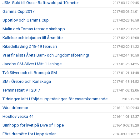
JSM-Guld till Oscar Raftewold på 10 meter
2017-03-17 09:45
Gamma Cup 2017
2017-03-06 21:01
Sportlov och Gamma Cup
2017-02-28 16:58
Malin och Tomas testade simhopp
2017-02-20 12:52
Kallelse och inbjudan till Årsmöte
2017-02-20 12:00
Riksdeltävling 2 18-19 februari
2017-02-20 11:22
Vi är finalist i Årets Barn- och Ungdomsförening!
2017-02-14 10:50
Jacobs SM-Silver i Mitt i Haninge
2017-01-25 14:25
Två Silver och ett Brons på SM
2017-01-21 14:48
SM i Örebro och Karlskoga
2017-01-18 14:52
Terminsstart VT 2017
2017-01-02 12:06
Tidningen Mitt i följde upp träningen för ensamkommande
2016-12-20
Våra drömmar
2016-11-30 09:43
Höstlov vecka 44
2016-11-01 12:37
Simhopp för livet på Dive of Hope
2016-10-02 15:20
Föräldramöte för Hoppskolan
2016-09-10 10:12