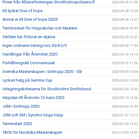
Priser från Alliansföreningen Stockholmspolisens IF
2020-09-29 11:00
Ett lyckat Dive of hope
2020-09-28 14:29
Anmäl er till Dive of hope 2020!
2020-08-28 14:27
Terminsstart för Hoppskolan och Masters
2020-08-04 09:49
Världen har förlorat en stjärna
2020-05-20 16:21
Ingen ordinarie träning tors 30/4-2/5
2020-04-30 17:49
Handlingar från Årsmötet 2020
2020-03-16 14:10
Förhållningsätt Coronaviruset
2020-03-10 11:56
Svenska Mästerskapen i Simhopp 2020 - Vår
2020-03-09 13:04
Lyckad helg på Gamma Cup
2020-03-02 10:50
Uttagningskriterierna för Stockholms Simförbund
2020-02-20 13:45
Inbjudan till Årsmöte 12 mars 2020
2020-02-19 14:00
JSM i Simhopp 2020
2020-02-03 16:30
JSM och SM i Synchro höga hopp
2020-01-27 12:12
Terminstart 2020
2020-01-09 14:02
TACK för Nordiska Mästerskapen
2019-12-09 14:01