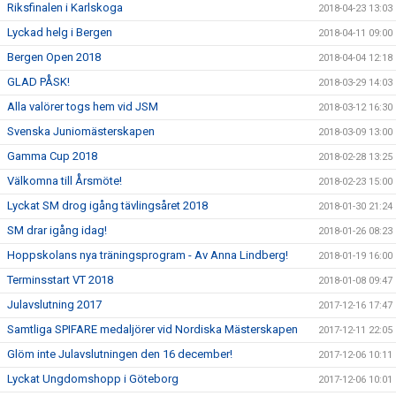
Riksfinalen i Karlskoga
2018-04-23 13:03
Lyckad helg i Bergen
2018-04-11 09:00
Bergen Open 2018
2018-04-04 12:18
GLAD PÅSK!
2018-03-29 14:03
Alla valörer togs hem vid JSM
2018-03-12 16:30
Svenska Juniomästerskapen
2018-03-09 13:00
Gamma Cup 2018
2018-02-28 13:25
Välkomna till Årsmöte!
2018-02-23 15:00
Lyckat SM drog igång tävlingsåret 2018
2018-01-30 21:24
SM drar igång idag!
2018-01-26 08:23
Hoppskolans nya träningsprogram - Av Anna Lindberg!
2018-01-19 16:00
Terminsstart VT 2018
2018-01-08 09:47
Julavslutning 2017
2017-12-16 17:47
Samtliga SPIFARE medaljörer vid Nordiska Mästerskapen
2017-12-11 22:05
Glöm inte Julavslutningen den 16 december!
2017-12-06 10:11
Lyckat Ungdomshopp i Göteborg
2017-12-06 10:01