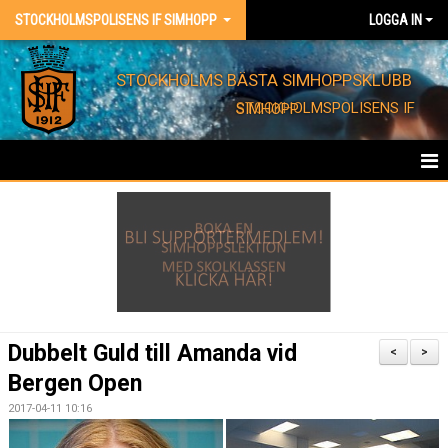
STOCKHOLMSPOLISENS IF SIMHOPP
LOGGA IN
STOCKHOLMS BÄSTA SIMHOPPSKLUBB
STOCKHOLMSPOLISENS IF SIMHOPP
HEM
FÖRENINGEN
KONTAKT
EVENT
Dubbelt Guld till Amanda vid
<
>
Bergen Open
BARNKALAS
2017-04-11 10:16
FÖRENINGSKLÄDER