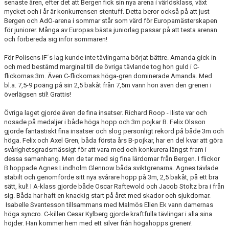
senaste åren, efter det att Bergen fick sin nya arena i världsklass, växt
mycket och i år är konkurrensen stentuff. Detta beror också på att just
Bergen och AdO-arena i sommar står som värd för Europamästerskapen
för juniorer. Många av Europas bästa juniorlag passar på att testa arenan
och förbereda sig inför sommaren!
För Polisens IF´s lag kunde inte tävlingarna börjat bättre. Amanda gick in
och med bestämd marginal till de övriga tävlande tog hon guld i C-
flickornas 3m. Även C-flickornas höga-gren dominerade Amanda. Med
bl.a. 7,5-9 poäng på sin 2,5 bakåt från 7,5m vann hon även den grenen i
överlägsen stil! Grattis!
Övriga laget gjorde även de fina insatser. Richard Roop - Iliste var och
nosade på medaljer i både höga hopp och 3m pojkar B. Felix Olsson
gjorde fantastiskt fina insatser och slog personligt rekord på både 3m och
höga. Felix och Axel Gren, båda första års B-pojkar, har en del kvar att göra
svårighetsgradsmässigt för att vara med och konkurera längst fram i
dessa samanhang. Men de tar med sig fina lärdomar från Bergen. I flickor
B hoppade Agnes Lindholm Glennow båda sviktgrenarna. Agnes tävlade
stabilt och genomförde sitt nya svårare hopp på 3m, 2,5 bakåt, på ett bra
sätt, kul! I A-klass gjorde både Oscar Raftewold och Jacob Stoltz bra i från
sig. Båda har haft en knackig start på året med skador och sjukdomar.
Isabelle Svantesson tillsammans med Malmös Ellen Ek vann damernas
höga syncro. C-killen Cesar Kylberg gjorde kraftfulla tävlingar i alla sina
höjder. Han kommer hem med ett silver från högahopps grenen!