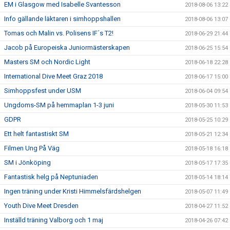
EM i Glasgow med Isabelle Svantesson
2018-08-06 13:22
Info gällande läktaren i simhoppshallen
2018-08-06 13:07
Tomas och Malin vs. Polisens IF´s T2!
2018-06-29 21:44
Jacob på Europeiska Juniormästerskapen
2018-06-25 15:54
Masters SM och Nordic Light
2018-06-18 22:28
International Dive Meet Graz 2018
2018-06-17 15:00
Simhoppsfest under USM
2018-06-04 09:54
Ungdoms-SM på hemmaplan 1-3 juni
2018-05-30 11:53
GDPR
2018-05-25 10:29
Ett helt fantastiskt SM
2018-05-21 12:34
Filmen Ung På Väg
2018-05-18 16:18
SM i Jönköping
2018-05-17 17:35
Fantastisk helg på Neptuniaden
2018-05-14 18:14
Ingen träning under Kristi Himmelsfärdshelgen
2018-05-07 11:49
Youth Dive Meet Dresden
2018-04-27 11:52
Inställd träning Valborg och 1 maj
2018-04-26 07:42