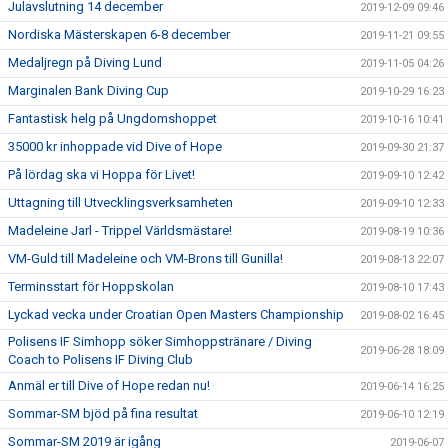
Julavslutning 14 december
2019-12-09 09:46
Nordiska Mästerskapen 6-8 december
2019-11-21 09:55
Medaljregn på Diving Lund
2019-11-05 04:26
Marginalen Bank Diving Cup
2019-10-29 16:23
Fantastisk helg på Ungdomshoppet
2019-10-16 10:41
35000 kr inhoppade vid Dive of Hope
2019-09-30 21:37
På lördag ska vi Hoppa för Livet!
2019-09-10 12:42
Uttagning till Utvecklingsverksamheten
2019-09-10 12:33
Madeleine Jarl - Trippel Världsmästare!
2019-08-19 10:36
VM-Guld till Madeleine och VM-Brons till Gunilla!
2019-08-13 22:07
Terminsstart för Hoppskolan
2019-08-10 17:43
Lyckad vecka under Croatian Open Masters Championship
2019-08-02 16:45
Polisens IF Simhopp söker Simhoppstränare / Diving
2019-06-28 18:09
Coach to Polisens IF Diving Club
Anmäl er till Dive of Hope redan nu!
2019-06-14 16:25
Sommar-SM bjöd på fina resultat
2019-06-10 12:19
Sommar-SM 2019 är igång
2019-06-07