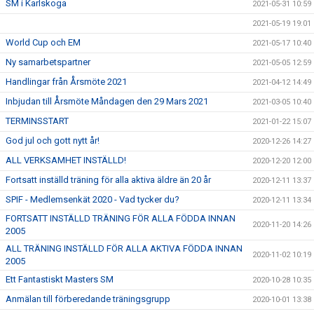
SM i Karlskoga
2021-05-31 10:59
2021-05-19 19:01
World Cup och EM
2021-05-17 10:40
Ny samarbetspartner
2021-05-05 12:59
Handlingar från Årsmöte 2021
2021-04-12 14:49
Inbjudan till Årsmöte Måndagen den 29 Mars 2021
2021-03-05 10:40
TERMINSSTART
2021-01-22 15:07
God jul och gott nytt år!
2020-12-26 14:27
ALL VERKSAMHET INSTÄLLD!
2020-12-20 12:00
Fortsatt inställd träning för alla aktiva äldre än 20 år
2020-12-11 13:37
SPIF - Medlemsenkät 2020 - Vad tycker du?
2020-12-11 13:34
FORTSATT INSTÄLLD TRÄNING FÖR ALLA FÖDDA INNAN
2020-11-20 14:26
2005
ALL TRÄNING INSTÄLLD FÖR ALLA AKTIVA FÖDDA INNAN
2020-11-02 10:19
2005
Ett Fantastiskt Masters SM
2020-10-28 10:35
Anmälan till förberedande träningsgrupp
2020-10-01 13:38