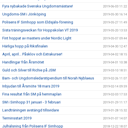
Fyra nybakade Svenska Ungdomsmästare!
2019-06-03 11:22
Ungdoms-SM i Jönköping
2019-05-30 16:14
Polisens IF Simhopp som Eldsjäls-förening
2019-05-27 11:49
Sista träningsveckan för Hoppskolan VT 2019
2019-05-20 13:53
Fint hoppat av masters under Nordic Light
2019-05-07 09:44
Härliga hopp på Riksfinalen
2019-04-30 12:47
April, april... Påsklov och Extrakurser!
2019-04-02 18:15
Handlingar från Årsmötet
2019-04-01 10:38
Guld och Silver till Richie på JSM
2019-03-10 18:51
Barn- och Ungdomsledarstipendium till Norah Nyblaeus
2019-02-26 11:07
Inbjudan till Årsmöte 18 mars 2019
2019-02-14 09:59
Fina resultat från SM på hemmaplan
2019-02-03 17:53
SM i Simhopp 31 januari - 3 februari
2019-01-29 11:17
Landträningen avstängd tillsvidare
2019-01-28 15:32
Terminsstart 2019
2019-01-07 14:07
Julhälsning från Polisens IF Simhopp
2018-12-22 18:07