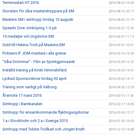
Terminsstart HT 2016
2016-08-22 10:43
Storslam för våra mastershoppare på SM
2016-08-15 20:17
Masters-SM i simhopp lördag 13 augusti
2016-08-05 21:19
Speedo Dive Jönköping 1-3 juli
2016-06-21 12:35
15 medaljer vid Ungdoms-SM
2016-06-07 11:13
Guld till Helena Troili på Masters-EM
2016-05-31 10:01
Polisens IF JDM-mästare i alla grenar
2016-05-16 15:30
"Våra Drömmar" - Film av Sprintgymnasiet
2016-05-09 15:22
Inställd träning på Kristi Himmelsfärd
2016-05-02 14:51
Lyckad Sponsorshow lördag 30 april
2016-05-02 14:17
Träning som vanligt på Valborg
2016-04-26 12:53
Årsmöte 17 mars 2016
2016-03-15 11:05
Simhopp i Barnkanalen
2016-02-17 14:00
Simhopp för ensamkommande flyktingungdomar
2016-02-04 12:17
1:a i Stockholm och 2:a i Sverige 2015
2016-01-25 10:53
Simhopp med Tobbe Trollkarl och Jörgen Kruth
2015-12-10 14:48