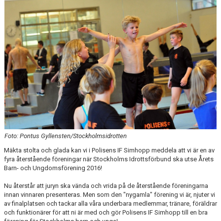
PRIVATLEKTION
SKOLOR/FÖRENINGAR
PRESENTKORT
Foto: Pontus Gyllensten/Stockholmsidrotten
Mäkta stolta och glada kan vi i Polisens IF Simhopp meddela att vi är en av
fyra återstående föreningar när Stockholms Idrottsförbund ska utse Årets
Barn- och Ungdomsförening 2016!
Nu återstår att juryn ska vända och vrida på de återstående föreningarna
innan vinnaren presenteras. Men som den "nygamla" förening vi är, njuter vi
av finalplatsen och tackar alla våra underbara medlemmar, tränare, föräldrar
och funktionärer för att ni är med och gör Polisens IF Simhopp till en bra