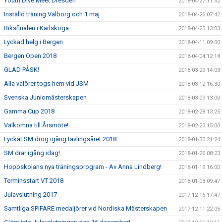
Youth Dive Meet Dresden
2018-04-27 11:52
Inställd träning Valborg och 1 maj
2018-04-26 07:42
Riksfinalen i Karlskoga
2018-04-23 13:03
Lyckad helg i Bergen
2018-04-11 09:00
Bergen Open 2018
2018-04-04 12:18
GLAD PÅSK!
2018-03-29 14:03
Alla valörer togs hem vid JSM
2018-03-12 16:30
Svenska Juniomästerskapen
2018-03-09 13:00
Gamma Cup 2018
2018-02-28 13:25
Välkomna till Årsmöte!
2018-02-23 15:00
Lyckat SM drog igång tävlingsåret 2018
2018-01-30 21:24
SM drar igång idag!
2018-01-26 08:23
Hoppskolans nya träningsprogram - Av Anna Lindberg!
2018-01-19 16:00
Terminsstart VT 2018
2018-01-08 09:47
Julavslutning 2017
2017-12-16 17:47
Samtliga SPIFARE medaljörer vid Nordiska Mästerskapen
2017-12-11 22:05