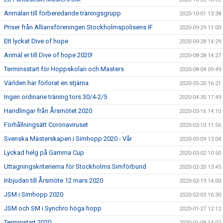
Anmälan till förberedande träningsgrupp
2020-10-01 13:38
Priser från Alliansföreningen Stockholmspolisens IF
2020-09-29 11:00
Ett lyckat Dive of hope
2020-09-28 14:29
Anmäl er till Dive of hope 2020!
2020-08-28 14:27
Terminsstart för Hoppskolan och Masters
2020-08-04 09:49
Världen har förlorat en stjärna
2020-05-20 16:21
Ingen ordinarie träning tors 30/4-2/5
2020-04-30 17:49
Handlingar från Årsmötet 2020
2020-03-16 14:10
Förhållningsätt Coronaviruset
2020-03-10 11:56
Svenska Mästerskapen i Simhopp 2020 - Vår
2020-03-09 13:04
Lyckad helg på Gamma Cup
2020-03-02 10:50
Uttagningskriterierna för Stockholms Simförbund
2020-02-20 13:45
Inbjudan till Årsmöte 12 mars 2020
2020-02-19 14:00
JSM i Simhopp 2020
2020-02-03 16:30
JSM och SM i Synchro höga hopp
2020-01-27 12:12
Terminstart 2020
2020-01-09 14:02