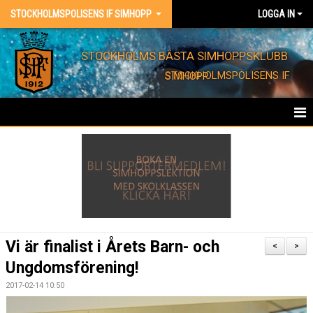
STOCKHOLMSPOLISENS IF SIMHOPP
LOGGA IN
STOCKHOLMS BÄSTA SIMHOPPSKLUBB
STOCKHOLMSPOLISENS IF SIMHOPP
HEM
FÖRENINGEN
KONTAKT
EVENT
Vi är finalist i Årets Barn- och
<
>
Ungdomsförening!
BARNKALAS
2017-02-14 10:50
FÖRENINGSKLÄDER