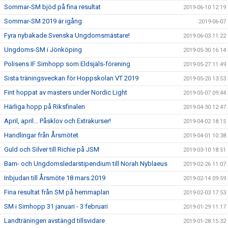
Sommar-SM bjöd på fina resultat
2019-06-10 12:19
Sommar-SM 2019 är igång
2019-06-07
Fyra nybakade Svenska Ungdomsmästare!
2019-06-03 11:22
Ungdoms-SM i Jönköping
2019-05-30 16:14
Polisens IF Simhopp som Eldsjäls-förening
2019-05-27 11:49
Sista träningsveckan för Hoppskolan VT 2019
2019-05-20 13:53
Fint hoppat av masters under Nordic Light
2019-05-07 09:44
Härliga hopp på Riksfinalen
2019-04-30 12:47
April, april... Påsklov och Extrakurser!
2019-04-02 18:15
Handlingar från Årsmötet
2019-04-01 10:38
Guld och Silver till Richie på JSM
2019-03-10 18:51
Barn- och Ungdomsledarstipendium till Norah Nyblaeus
2019-02-26 11:07
Inbjudan till Årsmöte 18 mars 2019
2019-02-14 09:59
Fina resultat från SM på hemmaplan
2019-02-03 17:53
SM i Simhopp 31 januari - 3 februari
2019-01-29 11:17
Landträningen avstängd tillsvidare
2019-01-28 15:32