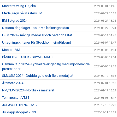
Masterstävling i Rijeka
2024-08-01 11:46
Medaljregn på Masters EM
2024-07-29 10:23
EM Belgrad 2024
2024-06-27 13:04
Nationaldagsläger - boka via bokningssidan
2024-05-27 15:24
USM 2024 - många medaljer och personbästa!
2024-05-14 14:46
Uttagningskriterier för Stockholm simförbund
2024-05-07 15:47
Masters VM
2024-03-08 14:14
PÅSKLOVSLÄGER - GRYM RABATT!
2024-03-06 11:54
Gamma Cup 2024 - Lyckad tävlingshelg med imponerande
2024-03-05 11:13
prestationer
SM/JSM 2024 - Dubbla guld och flera medaljer!
2024-02-12 13:33
Årsmöte 2024
2024-02-01 13:50
NM/NJM 2023 - Nordiska mästare!
2024-01-17 15:29
Terminsstart VT24
2024-01-03 13:17
JULAVSLUTNING 16/12
2023-12-15 12:23
Julklappshoppet 2023
2023-12-11 15:22