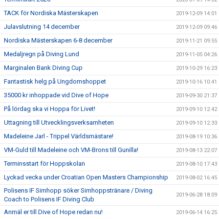
TACK för Nordiska Mästerskapen
2019-12-09 14:01
Julavslutning 14 december
2019-12-09 09:46
Nordiska Mästerskapen 6-8 december
2019-11-21 09:55
Medaljregn på Diving Lund
2019-11-05 04:26
Marginalen Bank Diving Cup
2019-10-29 16:23
Fantastisk helg på Ungdomshoppet
2019-10-16 10:41
35000 kr inhoppade vid Dive of Hope
2019-09-30 21:37
På lördag ska vi Hoppa för Livet!
2019-09-10 12:42
Uttagning till Utvecklingsverksamheten
2019-09-10 12:33
Madeleine Jarl - Trippel Världsmästare!
2019-08-19 10:36
VM-Guld till Madeleine och VM-Brons till Gunilla!
2019-08-13 22:07
Terminsstart för Hoppskolan
2019-08-10 17:43
Lyckad vecka under Croatian Open Masters Championship
2019-08-02 16:45
Polisens IF Simhopp söker Simhoppstränare / Diving
2019-06-28 18:09
Coach to Polisens IF Diving Club
Anmäl er till Dive of Hope redan nu!
2019-06-14 16:25