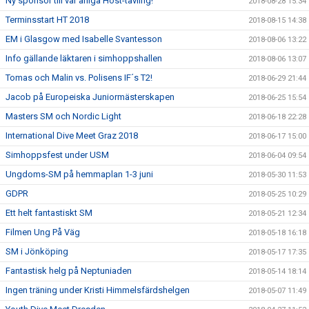
Ny sponsor till vår årliga Höst-tävling!
2018-08-28 15:34
Terminsstart HT 2018
2018-08-15 14:38
EM i Glasgow med Isabelle Svantesson
2018-08-06 13:22
Info gällande läktaren i simhoppshallen
2018-08-06 13:07
Tomas och Malin vs. Polisens IF´s T2!
2018-06-29 21:44
Jacob på Europeiska Juniormästerskapen
2018-06-25 15:54
Masters SM och Nordic Light
2018-06-18 22:28
International Dive Meet Graz 2018
2018-06-17 15:00
Simhoppsfest under USM
2018-06-04 09:54
Ungdoms-SM på hemmaplan 1-3 juni
2018-05-30 11:53
GDPR
2018-05-25 10:29
Ett helt fantastiskt SM
2018-05-21 12:34
Filmen Ung På Väg
2018-05-18 16:18
SM i Jönköping
2018-05-17 17:35
Fantastisk helg på Neptuniaden
2018-05-14 18:14
Ingen träning under Kristi Himmelsfärdshelgen
2018-05-07 11:49