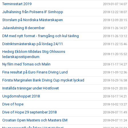
Terminsstart 2019
2019-01-07 14:07
Julhälsning från Polisens IF Simhopp
2018-12-22 18:07
Storslam på Nordiska Mästerskapen
2018-12-09 20:15
Julavslutning 8 december
2018-11-26 14:57
DM med nytt format - framgång och kul tävling
2018-11-26 13:12
Distriktsmästerskap på lördag 24/11
2018-11-22 15:46
Hedvig Ekblom tilldelas Stig Ohlssons
2018-11-20 15:52
ledarskapsstipendium
Ny film med Tomas och Malin
2018-11-17 14:27
Fina resultat på Euro Finans Diving Lund
2018-11-09 12:36
Första Marginalen Bank Diving Cup mycket lyckad
2018-10-29 16:58
Inställda träningar under Höstlovet
2018-10-21 20:55
Ungdomshoppet 2018
2018-10-17 14:21
Dive of hope
2018-10-02 13:27
Dive of Hope 29 september 2018
2018-09-07 11:49
Croatian Open Masters och Masters EM
2018-09-07 11:24