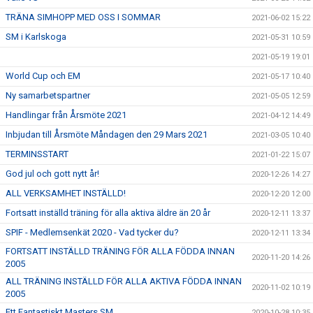
TRÄNA SIMHOPP MED OSS I SOMMAR
2021-06-02 15:22
SM i Karlskoga
2021-05-31 10:59
2021-05-19 19:01
World Cup och EM
2021-05-17 10:40
Ny samarbetspartner
2021-05-05 12:59
Handlingar från Årsmöte 2021
2021-04-12 14:49
Inbjudan till Årsmöte Måndagen den 29 Mars 2021
2021-03-05 10:40
TERMINSSTART
2021-01-22 15:07
God jul och gott nytt år!
2020-12-26 14:27
ALL VERKSAMHET INSTÄLLD!
2020-12-20 12:00
Fortsatt inställd träning för alla aktiva äldre än 20 år
2020-12-11 13:37
SPIF - Medlemsenkät 2020 - Vad tycker du?
2020-12-11 13:34
FORTSATT INSTÄLLD TRÄNING FÖR ALLA FÖDDA INNAN
2020-11-20 14:26
2005
ALL TRÄNING INSTÄLLD FÖR ALLA AKTIVA FÖDDA INNAN
2020-11-02 10:19
2005
Ett Fantastiskt Masters SM
2020-10-28 10:35