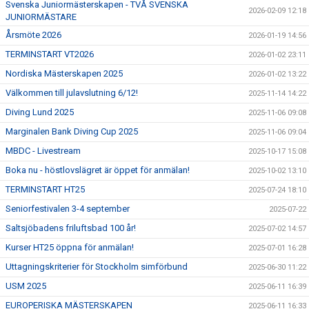
Svenska Juniormästerskapen - TVÅ SVENSKA
2026-02-09 12:18
JUNIORMÄSTARE
Årsmöte 2026
2026-01-19 14:56
TERMINSTART VT2026
2026-01-02 23:11
Nordiska Mästerskapen 2025
2026-01-02 13:22
Välkommen till julavslutning 6/12!
2025-11-14 14:22
Diving Lund 2025
2025-11-06 09:08
Marginalen Bank Diving Cup 2025
2025-11-06 09:04
MBDC - Livestream
2025-10-17 15:08
Boka nu - höstlovslägret är öppet för anmälan!
2025-10-02 13:10
TERMINSTART HT25
2025-07-24 18:10
Seniorfestivalen 3-4 september
2025-07-22
Saltsjöbadens friluftsbad 100 år!
2025-07-02 14:57
Kurser HT25 öppna för anmälan!
2025-07-01 16:28
Uttagningskriterier för Stockholm simförbund
2025-06-30 11:22
USM 2025
2025-06-11 16:39
EUROPERISKA MÄSTERSKAPEN
2025-06-11 16:33