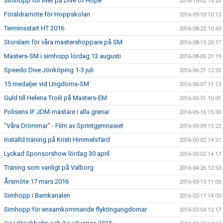
Simhopp för livet på Dive of Hope
2016-10-02 15:20
Föräldramöte för Hoppskolan
2016-09-10 10:12
Terminsstart HT 2016
2016-08-22 10:43
Storslam för våra mastershoppare på SM
2016-08-15 20:17
Masters-SM i simhopp lördag 13 augusti
2016-08-05 21:19
Speedo Dive Jönköping 1-3 juli
2016-06-21 12:35
15 medaljer vid Ungdoms-SM
2016-06-07 11:13
Guld till Helena Troili på Masters-EM
2016-05-31 10:01
Polisens IF JDM-mästare i alla grenar
2016-05-16 15:30
"Våra Drömmar" - Film av Sprintgymnasiet
2016-05-09 15:22
Inställd träning på Kristi Himmelsfärd
2016-05-02 14:51
Lyckad Sponsorshow lördag 30 april
2016-05-02 14:17
Träning som vanligt på Valborg
2016-04-26 12:53
Årsmöte 17 mars 2016
2016-03-15 11:05
Simhopp i Barnkanalen
2016-02-17 14:00
Simhopp för ensamkommande flyktingungdomar
2016-02-04 12:17