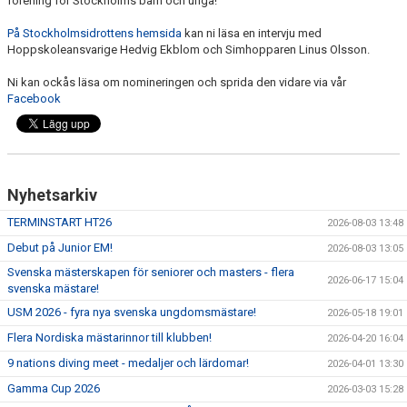
förening för Stockholms barn och unga!
På Stockholmsidrottens hemsida
kan ni läsa en intervju med
Hoppskoleansvarige Hedvig Ekblom och Simhopparen Linus Olsson.
Ni kan ockås läsa om nomineringen och sprida den vidare via vår
Facebook
Nyhetsarkiv
TERMINSTART HT26
2026-08-03 13:48
Debut på Junior EM!
2026-08-03 13:05
Svenska mästerskapen för seniorer och masters - flera
2026-06-17 15:04
svenska mästare!
USM 2026 - fyra nya svenska ungdomsmästare!
2026-05-18 19:01
Flera Nordiska mästarinnor till klubben!
2026-04-20 16:04
9 nations diving meet - medaljer och lärdomar!
2026-04-01 13:30
Gamma Cup 2026
2026-03-03 15:28