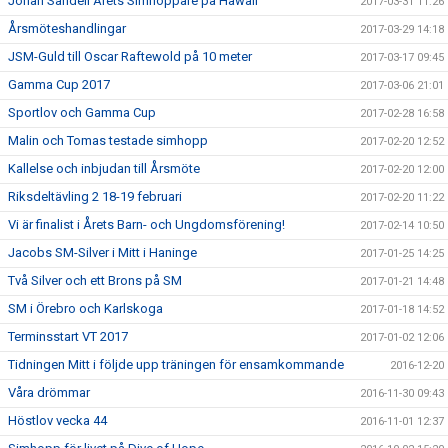
Johan Sandell Årets Simhoppare på Hawaii
2017-03-31 11:26
Årsmöteshandlingar
2017-03-29 14:18
JSM-Guld till Oscar Raftewold på 10 meter
2017-03-17 09:45
Gamma Cup 2017
2017-03-06 21:01
Sportlov och Gamma Cup
2017-02-28 16:58
Malin och Tomas testade simhopp
2017-02-20 12:52
Kallelse och inbjudan till Årsmöte
2017-02-20 12:00
Riksdeltävling 2 18-19 februari
2017-02-20 11:22
Vi är finalist i Årets Barn- och Ungdomsförening!
2017-02-14 10:50
Jacobs SM-Silver i Mitt i Haninge
2017-01-25 14:25
Två Silver och ett Brons på SM
2017-01-21 14:48
SM i Örebro och Karlskoga
2017-01-18 14:52
Terminsstart VT 2017
2017-01-02 12:06
Tidningen Mitt i följde upp träningen för ensamkommande
2016-12-20
Våra drömmar
2016-11-30 09:43
Höstlov vecka 44
2016-11-01 12:37