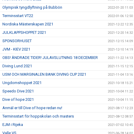
Olympisk tyngdlyftning på Bubbön
2022-01-20 11:03
Terminsstart VT22
2022-01-06 12:50
Nordiska Mästerskapen 2021
2021-12-22 12:35
JULKLAPPSHOPPET 2021
2021-12-20 14:32
SPONSORHUSET
2021-12-15 14:09
JVM - KIEV 2021
2021-12-10 14:19
OBS! ÄNDRADE TIDER! JULAVSLUTNING 18 DECEMBER
2021-11-22 14:13
Diving Lund 2021
2021-11-15 12:15
USM OCH MARGINALEN BANK DIVING CUP 2021
2021-11-04 13:16
Ungdomshoppet 2021
2021-10-18 15:21
Speedo Dive 2021
2021-10-04 11:22
Dive of hope 2021
2021-10-04 11:15
Anmäl er till Dive of hope redan nu!
2021-08-17 12:23
Terminsstart för hoppskolan och masters
2021-08-12 08:57
EJM i Rijeka
2021-07-02 10:45
Valle VS
2021-06-28 14:02