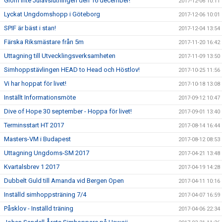
Glöm inte Julavslutningen den 16 december!
2017-12-06 10:11
Lyckat Ungdomshopp i Göteborg
2017-12-06 10:01
SPIF är bäst i stan!
2017-12-04 13:54
Färska Riksmästare från 5m
2017-11-20 16:42
Uttagning till Utvecklingsverksamheten
2017-11-09 13:50
Simhoppstävlingen HEAD to Head och Höstlov!
2017-10-25 11:56
Vi har hoppat för livet!
2017-10-18 13:08
Inställt Informationsmöte
2017-09-12 10:47
Dive of Hope 30 september - Hoppa för livet!
2017-09-01 13:40
Terminsstart HT 2017
2017-08-14 16:44
Masters-VM i Budapest
2017-08-12 08:53
Uttagning Ungdoms-SM 2017
2017-04-21 13:48
Kvartalsbrev 1 2017
2017-04-19 14:28
Dubbelt Guld till Amanda vid Bergen Open
2017-04-11 10:16
Inställd simhoppsträning 7/4
2017-04-07 16:59
Påsklov - Inställd träning
2017-04-06 22:34