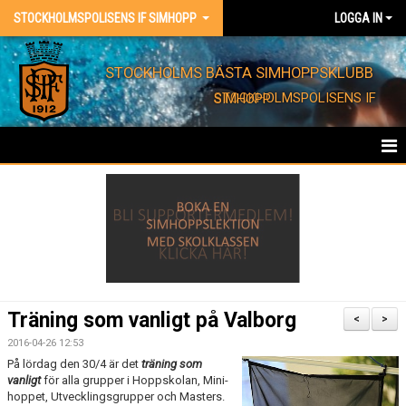
STOCKHOLMSPOLISENS IF SIMHOPP
LOGGA IN
STOCKHOLMS BÄSTA SIMHOPPSKLUBB
STOCKHOLMSPOLISENS IF SIMHOPP
HEM
FÖRENINGEN
KONTAKT
EVENT
Träning som vanligt på Valborg
<
>
BARNKALAS
2016-04-26 12:53
På lördag den 30/4 är det
träning som
vanligt
för alla grupper i Hoppskolan, Mini-
FÖRENINGSKLÄDER
hoppet, Utvecklingsgrupper och Masters.