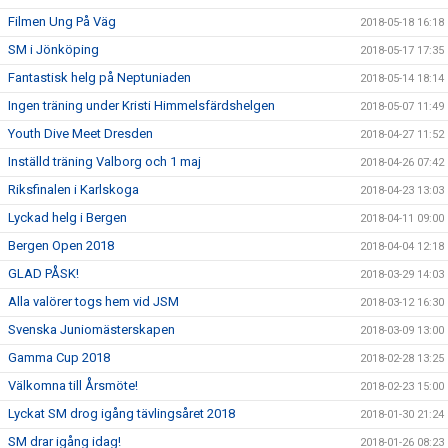
Filmen Ung På Väg
2018-05-18 16:18
SM i Jönköping
2018-05-17 17:35
Fantastisk helg på Neptuniaden
2018-05-14 18:14
Ingen träning under Kristi Himmelsfärdshelgen
2018-05-07 11:49
Youth Dive Meet Dresden
2018-04-27 11:52
Inställd träning Valborg och 1 maj
2018-04-26 07:42
Riksfinalen i Karlskoga
2018-04-23 13:03
Lyckad helg i Bergen
2018-04-11 09:00
Bergen Open 2018
2018-04-04 12:18
GLAD PÅSK!
2018-03-29 14:03
Alla valörer togs hem vid JSM
2018-03-12 16:30
Svenska Juniomästerskapen
2018-03-09 13:00
Gamma Cup 2018
2018-02-28 13:25
Välkomna till Årsmöte!
2018-02-23 15:00
Lyckat SM drog igång tävlingsåret 2018
2018-01-30 21:24
SM drar igång idag!
2018-01-26 08:23