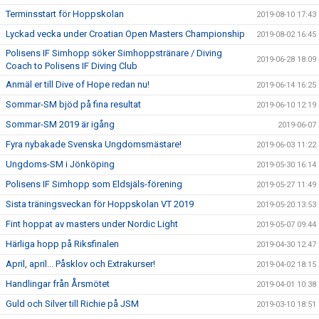
Terminsstart för Hoppskolan
2019-08-10 17:43
Lyckad vecka under Croatian Open Masters Championship
2019-08-02 16:45
Polisens IF Simhopp söker Simhoppstränare / Diving
2019-06-28 18:09
Coach to Polisens IF Diving Club
Anmäl er till Dive of Hope redan nu!
2019-06-14 16:25
Sommar-SM bjöd på fina resultat
2019-06-10 12:19
Sommar-SM 2019 är igång
2019-06-07
Fyra nybakade Svenska Ungdomsmästare!
2019-06-03 11:22
Ungdoms-SM i Jönköping
2019-05-30 16:14
Polisens IF Simhopp som Eldsjäls-förening
2019-05-27 11:49
Sista träningsveckan för Hoppskolan VT 2019
2019-05-20 13:53
Fint hoppat av masters under Nordic Light
2019-05-07 09:44
Härliga hopp på Riksfinalen
2019-04-30 12:47
April, april... Påsklov och Extrakurser!
2019-04-02 18:15
Handlingar från Årsmötet
2019-04-01 10:38
Guld och Silver till Richie på JSM
2019-03-10 18:51