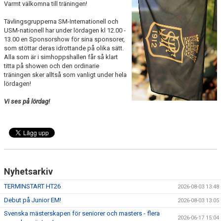
Varmt välkomna till träningen!
PRIVATLEKTION
Tävlingsgrupperna SM-Internationell och
USM-nationell har under lördagen kl 12.00 -
SKOLOR/FÖRENINGAR
13.00 en Sponsorshow för sina sponsorer,
som stöttar deras idrottande på olika sätt.
PRESENTKORT
Alla som är i simhoppshallen får så klart
titta på showen och den ordinarie
träningen sker alltså som vanligt under hela
lördagen!
Vi ses på lördag!
Nyhetsarkiv
TERMINSTART HT26
2026-08-03 13:48
Debut på Junior EM!
2026-08-03 13:05
Svenska mästerskapen för seniorer och masters - flera
2026-06-17 15:04