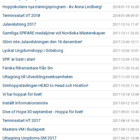
Hoppskolans nya träningsprogram - Av Anna Lindberg!
2018-01-19 16:00
Terminsstart VT 2018
2018-01-08 09:47
Julavslutning 2017
2017-12-16 17:47
Samtliga SPIFARE medaljörer vid Nordiska Mästerskapen
2017-12-11 22:05
Glöm inte Julavslutningen den 16 december!
2017-12-06 10:11
Lyckat Ungdomshopp i Göteborg
2017-12-06 10:01
SPIF är bäst i stan!
2017-12-04 13:54
Färska Riksmästare från 5m
2017-11-20 16:42
Uttagning till Utvecklingsverksamheten
2017-11-09 13:50
Simhoppstävlingen HEAD to Head och Höstlov!
2017-10-25 11:56
Vi har hoppat för livet!
2017-10-18 13:08
Inställt Informationsmöte
2017-09-12 10:47
Dive of Hope 30 september - Hoppa för livet!
2017-09-01 13:40
Terminsstart HT 2017
2017-08-14 16:44
Masters-VM i Budapest
2017-08-12 08:53
Uttagning Ungdoms-SM 2017
2017-04-21 13:48