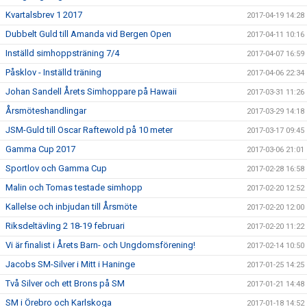
Kvartalsbrev 1 2017
2017-04-19 14:28
Dubbelt Guld till Amanda vid Bergen Open
2017-04-11 10:16
Inställd simhoppsträning 7/4
2017-04-07 16:59
Påsklov - Inställd träning
2017-04-06 22:34
Johan Sandell Årets Simhoppare på Hawaii
2017-03-31 11:26
Årsmöteshandlingar
2017-03-29 14:18
JSM-Guld till Oscar Raftewold på 10 meter
2017-03-17 09:45
Gamma Cup 2017
2017-03-06 21:01
Sportlov och Gamma Cup
2017-02-28 16:58
Malin och Tomas testade simhopp
2017-02-20 12:52
Kallelse och inbjudan till Årsmöte
2017-02-20 12:00
Riksdeltävling 2 18-19 februari
2017-02-20 11:22
Vi är finalist i Årets Barn- och Ungdomsförening!
2017-02-14 10:50
Jacobs SM-Silver i Mitt i Haninge
2017-01-25 14:25
Två Silver och ett Brons på SM
2017-01-21 14:48
SM i Örebro och Karlskoga
2017-01-18 14:52