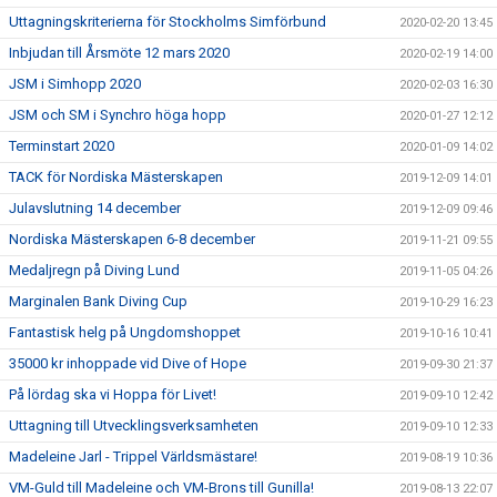
Uttagningskriterierna för Stockholms Simförbund
2020-02-20 13:45
Inbjudan till Årsmöte 12 mars 2020
2020-02-19 14:00
JSM i Simhopp 2020
2020-02-03 16:30
JSM och SM i Synchro höga hopp
2020-01-27 12:12
Terminstart 2020
2020-01-09 14:02
TACK för Nordiska Mästerskapen
2019-12-09 14:01
Julavslutning 14 december
2019-12-09 09:46
Nordiska Mästerskapen 6-8 december
2019-11-21 09:55
Medaljregn på Diving Lund
2019-11-05 04:26
Marginalen Bank Diving Cup
2019-10-29 16:23
Fantastisk helg på Ungdomshoppet
2019-10-16 10:41
35000 kr inhoppade vid Dive of Hope
2019-09-30 21:37
På lördag ska vi Hoppa för Livet!
2019-09-10 12:42
Uttagning till Utvecklingsverksamheten
2019-09-10 12:33
Madeleine Jarl - Trippel Världsmästare!
2019-08-19 10:36
VM-Guld till Madeleine och VM-Brons till Gunilla!
2019-08-13 22:07