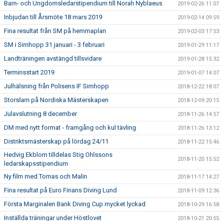
Barn- och Ungdomsledarstipendium till Norah Nyblaeus
2019-02-26 11:07
Inbjudan till Årsmöte 18 mars 2019
2019-02-14 09:59
Fina resultat från SM på hemmaplan
2019-02-03 17:53
SM i Simhopp 31 januari - 3 februari
2019-01-29 11:17
Landträningen avstängd tillsvidare
2019-01-28 15:32
Terminsstart 2019
2019-01-07 14:07
Julhälsning från Polisens IF Simhopp
2018-12-22 18:07
Storslam på Nordiska Mästerskapen
2018-12-09 20:15
Julavslutning 8 december
2018-11-26 14:57
DM med nytt format - framgång och kul tävling
2018-11-26 13:12
Distriktsmästerskap på lördag 24/11
2018-11-22 15:46
Hedvig Ekblom tilldelas Stig Ohlssons
2018-11-20 15:52
ledarskapsstipendium
Ny film med Tomas och Malin
2018-11-17 14:27
Fina resultat på Euro Finans Diving Lund
2018-11-09 12:36
Första Marginalen Bank Diving Cup mycket lyckad
2018-10-29 16:58
Inställda träningar under Höstlovet
2018-10-21 20:55