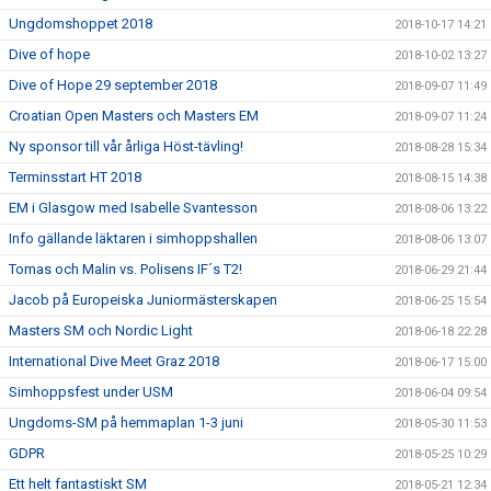
Ungdomshoppet 2018
2018-10-17 14:21
Dive of hope
2018-10-02 13:27
Dive of Hope 29 september 2018
2018-09-07 11:49
Croatian Open Masters och Masters EM
2018-09-07 11:24
Ny sponsor till vår årliga Höst-tävling!
2018-08-28 15:34
Terminsstart HT 2018
2018-08-15 14:38
EM i Glasgow med Isabelle Svantesson
2018-08-06 13:22
Info gällande läktaren i simhoppshallen
2018-08-06 13:07
Tomas och Malin vs. Polisens IF´s T2!
2018-06-29 21:44
Jacob på Europeiska Juniormästerskapen
2018-06-25 15:54
Masters SM och Nordic Light
2018-06-18 22:28
International Dive Meet Graz 2018
2018-06-17 15:00
Simhoppsfest under USM
2018-06-04 09:54
Ungdoms-SM på hemmaplan 1-3 juni
2018-05-30 11:53
GDPR
2018-05-25 10:29
Ett helt fantastiskt SM
2018-05-21 12:34