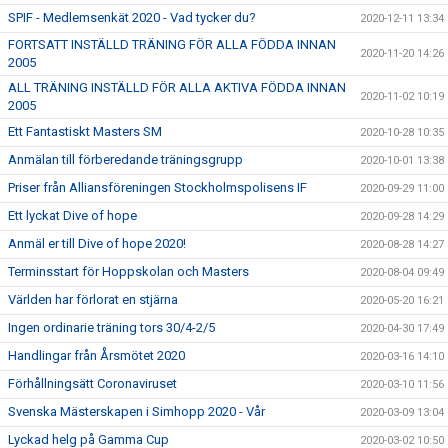
SPIF - Medlemsenkät 2020 - Vad tycker du?
2020-12-11 13:34
FORTSATT INSTÄLLD TRÄNING FÖR ALLA FÖDDA INNAN
2020-11-20 14:26
2005
ALL TRÄNING INSTÄLLD FÖR ALLA AKTIVA FÖDDA INNAN
2020-11-02 10:19
2005
Ett Fantastiskt Masters SM
2020-10-28 10:35
Anmälan till förberedande träningsgrupp
2020-10-01 13:38
Priser från Alliansföreningen Stockholmspolisens IF
2020-09-29 11:00
Ett lyckat Dive of hope
2020-09-28 14:29
Anmäl er till Dive of hope 2020!
2020-08-28 14:27
Terminsstart för Hoppskolan och Masters
2020-08-04 09:49
Världen har förlorat en stjärna
2020-05-20 16:21
Ingen ordinarie träning tors 30/4-2/5
2020-04-30 17:49
Handlingar från Årsmötet 2020
2020-03-16 14:10
Förhållningsätt Coronaviruset
2020-03-10 11:56
Svenska Mästerskapen i Simhopp 2020 - Vår
2020-03-09 13:04
Lyckad helg på Gamma Cup
2020-03-02 10:50