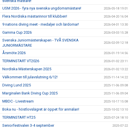
svenska mästare!
USM 2026 - fyra nya svenska ungdomsmästare!
2026-05-18 19:01
Flera Nordiska mästarinnor till klubben!
2026-04-20 16:04
9 nations diving meet - medaljer och lärdomar!
2026-04-01 13:30
Gamma Cup 2026
2026-03-03 15:28
Svenska Juniormästerskapen - TVÅ SVENSKA
2026-02-09 12:18
JUNIORMÄSTARE
Årsmöte 2026
2026-01-19 14:56
TERMINSTART VT2026
2026-01-02 23:11
Nordiska Mästerskapen 2025
2026-01-02 13:22
Välkommen till julavslutning 6/12!
2025-11-14 14:22
Diving Lund 2025
2025-11-06 09:08
Marginalen Bank Diving Cup 2025
2025-11-06 09:04
MBDC - Livestream
2025-10-17 15:08
Boka nu - höstlovslägret är öppet för anmälan!
2025-10-02 13:10
TERMINSTART HT25
2025-07-24 18:10
Seniorfestivalen 3-4 september
2025-07-22