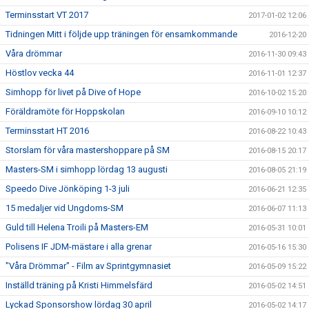
Terminsstart VT 2017
2017-01-02 12:06
Tidningen Mitt i följde upp träningen för ensamkommande
2016-12-20
Våra drömmar
2016-11-30 09:43
Höstlov vecka 44
2016-11-01 12:37
Simhopp för livet på Dive of Hope
2016-10-02 15:20
Föräldramöte för Hoppskolan
2016-09-10 10:12
Terminsstart HT 2016
2016-08-22 10:43
Storslam för våra mastershoppare på SM
2016-08-15 20:17
Masters-SM i simhopp lördag 13 augusti
2016-08-05 21:19
Speedo Dive Jönköping 1-3 juli
2016-06-21 12:35
15 medaljer vid Ungdoms-SM
2016-06-07 11:13
Guld till Helena Troili på Masters-EM
2016-05-31 10:01
Polisens IF JDM-mästare i alla grenar
2016-05-16 15:30
"Våra Drömmar" - Film av Sprintgymnasiet
2016-05-09 15:22
Inställd träning på Kristi Himmelsfärd
2016-05-02 14:51
Lyckad Sponsorshow lördag 30 april
2016-05-02 14:17