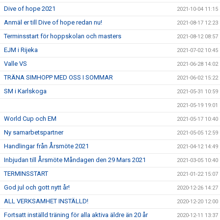
Dive of hope 2021
2021-10-04 11:15
Anmäl er till Dive of hope redan nu!
2021-08-17 12:23
Terminsstart för hoppskolan och masters
2021-08-12 08:57
EJM i Rijeka
2021-07-02 10:45
Valle VS
2021-06-28 14:02
TRÄNA SIMHOPP MED OSS I SOMMAR
2021-06-02 15:22
SM i Karlskoga
2021-05-31 10:59
2021-05-19 19:01
World Cup och EM
2021-05-17 10:40
Ny samarbetspartner
2021-05-05 12:59
Handlingar från Årsmöte 2021
2021-04-12 14:49
Inbjudan till Årsmöte Måndagen den 29 Mars 2021
2021-03-05 10:40
TERMINSSTART
2021-01-22 15:07
God jul och gott nytt år!
2020-12-26 14:27
ALL VERKSAMHET INSTÄLLD!
2020-12-20 12:00
Fortsatt inställd träning för alla aktiva äldre än 20 år
2020-12-11 13:37