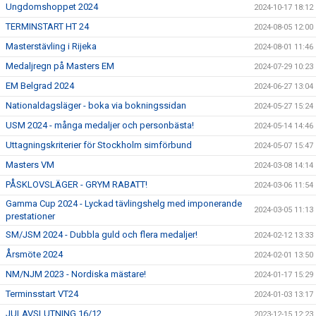
Ungdomshoppet 2024
2024-10-17 18:12
TERMINSTART HT 24
2024-08-05 12:00
Masterstävling i Rijeka
2024-08-01 11:46
Medaljregn på Masters EM
2024-07-29 10:23
EM Belgrad 2024
2024-06-27 13:04
Nationaldagsläger - boka via bokningssidan
2024-05-27 15:24
USM 2024 - många medaljer och personbästa!
2024-05-14 14:46
Uttagningskriterier för Stockholm simförbund
2024-05-07 15:47
Masters VM
2024-03-08 14:14
PÅSKLOVSLÄGER - GRYM RABATT!
2024-03-06 11:54
Gamma Cup 2024 - Lyckad tävlingshelg med imponerande
2024-03-05 11:13
prestationer
SM/JSM 2024 - Dubbla guld och flera medaljer!
2024-02-12 13:33
Årsmöte 2024
2024-02-01 13:50
NM/NJM 2023 - Nordiska mästare!
2024-01-17 15:29
Terminsstart VT24
2024-01-03 13:17
JULAVSLUTNING 16/12
2023-12-15 12:23