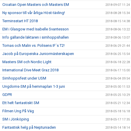
Croatian Open Masters och Masters EM
2018-09-07 11:24
Ny sponsor till vår årliga Höst-tävling!
2018-08-28 15:34
Terminsstart HT 2018
2018-08-15 14:38
EM i Glasgow med Isabelle Svantesson
2018-08-06 13:22
Info gällande läktaren i simhoppshallen
2018-08-06 13:07
Tomas och Malin vs. Polisens IF´s T2!
2018-06-29 21:44
Jacob på Europeiska Juniormästerskapen
2018-06-25 15:54
Masters SM och Nordic Light
2018-06-18 22:28
International Dive Meet Graz 2018
2018-06-17 15:00
Simhoppsfest under USM
2018-06-04 09:54
Ungdoms-SM på hemmaplan 1-3 juni
2018-05-30 11:53
GDPR
2018-05-25 10:29
Ett helt fantastiskt SM
2018-05-21 12:34
Filmen Ung På Väg
2018-05-18 16:18
SM i Jönköping
2018-05-17 17:35
Fantastisk helg på Neptuniaden
2018-05-14 18:14