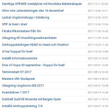
Samtliga SPIFARE medaljörer vid Nordiska Mästerskapen
2017-12-11 22:05
Glöm inte Julavslutningen den 16 december!
2017-12-06 10:11
Lyckat Ungdomshopp i Göteborg
2017-12-06 10:01
SPIF är bäst i stan!
2017-12-04 13:54
Färska Riksmästare från 5m
2017-11-20 16:42
Uttagning till Utvecklingsverksamheten
2017-11-09 13:50
Simhoppstävlingen HEAD to Head och Höstlov!
2017-10-25 11:56
Vi har hoppat för livet!
2017-10-18 13:08
Inställt Informationsmöte
2017-09-12 10:47
Dive of Hope 30 september - Hoppa för livet!
2017-09-01 13:40
Terminsstart HT 2017
2017-08-14 16:44
Masters-VM i Budapest
2017-08-12 08:53
Uttagning Ungdoms-SM 2017
2017-04-21 13:48
Kvartalsbrev 1 2017
2017-04-19 14:28
Dubbelt Guld till Amanda vid Bergen Open
2017-04-11 10:16
Inställd simhoppsträning 7/4
2017-04-07 16:59