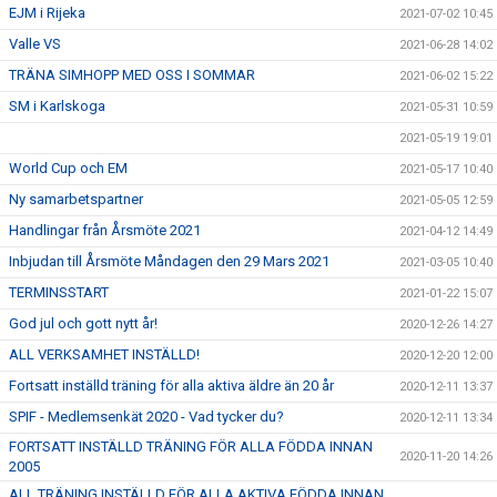
EJM i Rijeka
2021-07-02 10:45
Valle VS
2021-06-28 14:02
TRÄNA SIMHOPP MED OSS I SOMMAR
2021-06-02 15:22
SM i Karlskoga
2021-05-31 10:59
2021-05-19 19:01
World Cup och EM
2021-05-17 10:40
Ny samarbetspartner
2021-05-05 12:59
Handlingar från Årsmöte 2021
2021-04-12 14:49
Inbjudan till Årsmöte Måndagen den 29 Mars 2021
2021-03-05 10:40
TERMINSSTART
2021-01-22 15:07
God jul och gott nytt år!
2020-12-26 14:27
ALL VERKSAMHET INSTÄLLD!
2020-12-20 12:00
Fortsatt inställd träning för alla aktiva äldre än 20 år
2020-12-11 13:37
SPIF - Medlemsenkät 2020 - Vad tycker du?
2020-12-11 13:34
FORTSATT INSTÄLLD TRÄNING FÖR ALLA FÖDDA INNAN
2020-11-20 14:26
2005
ALL TRÄNING INSTÄLLD FÖR ALLA AKTIVA FÖDDA INNAN