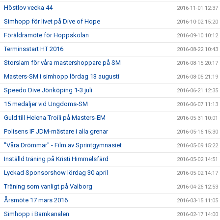
Höstlov vecka 44
2016-11-01 12:37
Simhopp för livet på Dive of Hope
2016-10-02 15:20
Föräldramöte för Hoppskolan
2016-09-10 10:12
Terminsstart HT 2016
2016-08-22 10:43
Storslam för våra mastershoppare på SM
2016-08-15 20:17
Masters-SM i simhopp lördag 13 augusti
2016-08-05 21:19
Speedo Dive Jönköping 1-3 juli
2016-06-21 12:35
15 medaljer vid Ungdoms-SM
2016-06-07 11:13
Guld till Helena Troili på Masters-EM
2016-05-31 10:01
Polisens IF JDM-mästare i alla grenar
2016-05-16 15:30
"Våra Drömmar" - Film av Sprintgymnasiet
2016-05-09 15:22
Inställd träning på Kristi Himmelsfärd
2016-05-02 14:51
Lyckad Sponsorshow lördag 30 april
2016-05-02 14:17
Träning som vanligt på Valborg
2016-04-26 12:53
Årsmöte 17 mars 2016
2016-03-15 11:05
Simhopp i Barnkanalen
2016-02-17 14:00