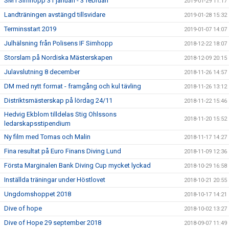
SM i Simhopp 31 januari - 3 februari
2019-01-29 11:17
Landträningen avstängd tillsvidare
2019-01-28 15:32
Terminsstart 2019
2019-01-07 14:07
Julhälsning från Polisens IF Simhopp
2018-12-22 18:07
Storslam på Nordiska Mästerskapen
2018-12-09 20:15
Julavslutning 8 december
2018-11-26 14:57
DM med nytt format - framgång och kul tävling
2018-11-26 13:12
Distriktsmästerskap på lördag 24/11
2018-11-22 15:46
Hedvig Ekblom tilldelas Stig Ohlssons
2018-11-20 15:52
ledarskapsstipendium
Ny film med Tomas och Malin
2018-11-17 14:27
Fina resultat på Euro Finans Diving Lund
2018-11-09 12:36
Första Marginalen Bank Diving Cup mycket lyckad
2018-10-29 16:58
Inställda träningar under Höstlovet
2018-10-21 20:55
Ungdomshoppet 2018
2018-10-17 14:21
Dive of hope
2018-10-02 13:27
Dive of Hope 29 september 2018
2018-09-07 11:49