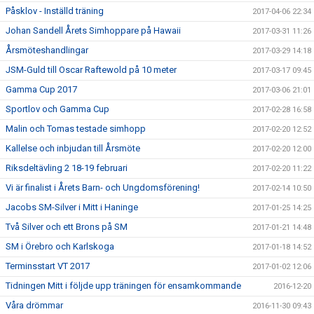
Påsklov - Inställd träning
2017-04-06 22:34
Johan Sandell Årets Simhoppare på Hawaii
2017-03-31 11:26
Årsmöteshandlingar
2017-03-29 14:18
JSM-Guld till Oscar Raftewold på 10 meter
2017-03-17 09:45
Gamma Cup 2017
2017-03-06 21:01
Sportlov och Gamma Cup
2017-02-28 16:58
Malin och Tomas testade simhopp
2017-02-20 12:52
Kallelse och inbjudan till Årsmöte
2017-02-20 12:00
Riksdeltävling 2 18-19 februari
2017-02-20 11:22
Vi är finalist i Årets Barn- och Ungdomsförening!
2017-02-14 10:50
Jacobs SM-Silver i Mitt i Haninge
2017-01-25 14:25
Två Silver och ett Brons på SM
2017-01-21 14:48
SM i Örebro och Karlskoga
2017-01-18 14:52
Terminsstart VT 2017
2017-01-02 12:06
Tidningen Mitt i följde upp träningen för ensamkommande
2016-12-20
Våra drömmar
2016-11-30 09:43