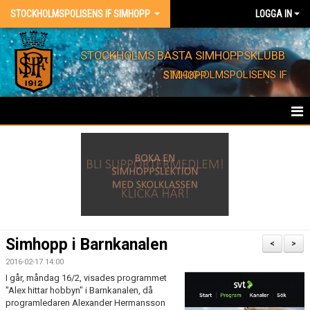
STOCKHOLMSPOLISENS IF SIMHOPP
LOGGA IN
STOCKHOLMS BÄSTA SIMHOPPSKLUBB
STOCKHOLMSPOLISENS IF SIMHOPP
HEM
FÖRENINGEN
KONTAKT
EVENT
Simhopp i Barnkanalen
<
>
BARNKALAS
2016-02-17 14:00
I går, måndag 16/2, visades programmet
"Alex hittar hobbyn" i Barnkanalen, då
FÖRENINGSKLÄDER
programledaren Alexander Hermansson