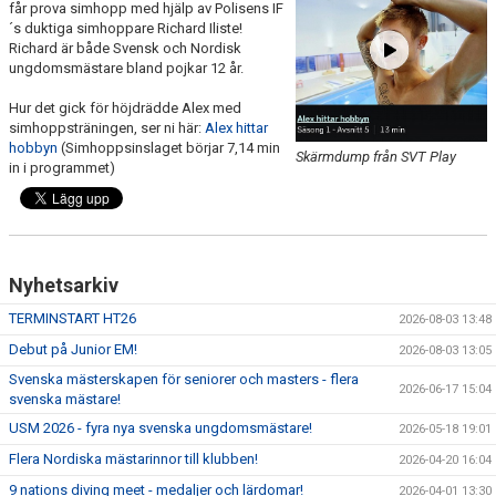
får prova simhopp med hjälp av Polisens IF
PRIVATLEKTION
´s duktiga simhoppare Richard Iliste!
Richard är både Svensk och Nordisk
ungdomsmästare bland pojkar 12 år.
SKOLOR/FÖRENINGAR
Hur det gick för höjdrädde Alex med
PRESENTKORT
simhoppsträningen, ser ni här:
Alex hittar
hobbyn
(Simhoppsinslaget börjar 7,14 min
Skärmdump från SVT Play
in i programmet)
Nyhetsarkiv
TERMINSTART HT26
2026-08-03 13:48
Debut på Junior EM!
2026-08-03 13:05
Svenska mästerskapen för seniorer och masters - flera
2026-06-17 15:04
svenska mästare!
USM 2026 - fyra nya svenska ungdomsmästare!
2026-05-18 19:01
Flera Nordiska mästarinnor till klubben!
2026-04-20 16:04
9 nations diving meet - medaljer och lärdomar!
2026-04-01 13:30