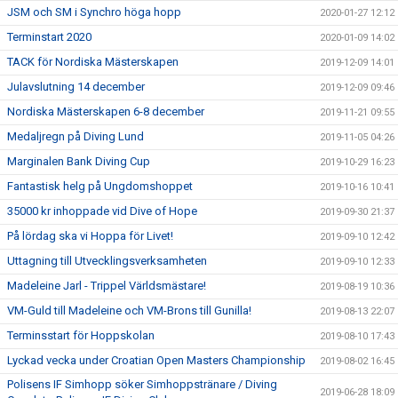
JSM och SM i Synchro höga hopp
2020-01-27 12:12
Terminstart 2020
2020-01-09 14:02
TACK för Nordiska Mästerskapen
2019-12-09 14:01
Julavslutning 14 december
2019-12-09 09:46
Nordiska Mästerskapen 6-8 december
2019-11-21 09:55
Medaljregn på Diving Lund
2019-11-05 04:26
Marginalen Bank Diving Cup
2019-10-29 16:23
Fantastisk helg på Ungdomshoppet
2019-10-16 10:41
35000 kr inhoppade vid Dive of Hope
2019-09-30 21:37
På lördag ska vi Hoppa för Livet!
2019-09-10 12:42
Uttagning till Utvecklingsverksamheten
2019-09-10 12:33
Madeleine Jarl - Trippel Världsmästare!
2019-08-19 10:36
VM-Guld till Madeleine och VM-Brons till Gunilla!
2019-08-13 22:07
Terminsstart för Hoppskolan
2019-08-10 17:43
Lyckad vecka under Croatian Open Masters Championship
2019-08-02 16:45
Polisens IF Simhopp söker Simhoppstränare / Diving
2019-06-28 18:09