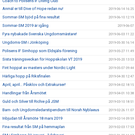
Coach to Polisens IF Diving Club
Anmäl er till Dive of Hope redan nu!
2019-06-14 16:25
Sommar-SM bjöd på fina resultat
2019-06-10 12:19
Sommar-SM 2019 är igång
2019-06-07
Fyra nybakade Svenska Ungdomsmästare!
2019-06-03 11:22
Ungdoms-SM i Jönköping
2019-05-30 16:14
Polisens IF Simhopp som Eldsjäls-förening
2019-05-27 11:49
Sista träningsveckan för Hoppskolan VT 2019
2019-05-20 13:53
Fint hoppat av masters under Nordic Light
2019-05-07 09:44
Härliga hopp på Riksfinalen
2019-04-30 12:47
April, april... Påsklov och Extrakurser!
2019-04-02 18:15
Handlingar från Årsmötet
2019-04-01 10:38
Guld och Silver till Richie på JSM
2019-03-10 18:51
Barn- och Ungdomsledarstipendium till Norah Nyblaeus
2019-02-26 11:07
Inbjudan till Årsmöte 18 mars 2019
2019-02-14 09:59
Fina resultat från SM på hemmaplan
2019-02-03 17:53