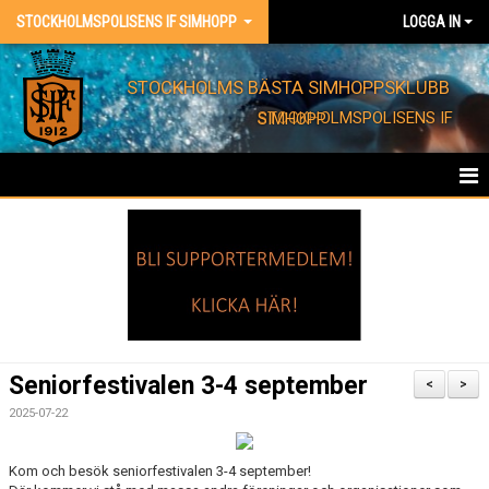
STOCKHOLMSPOLISENS IF SIMHOPP
LOGGA IN
STOCKHOLMS BÄSTA SIMHOPPSKLUBB
STOCKHOLMSPOLISENS IF SIMHOPP
HEM
FÖRENINGEN
KONTAKT
EVENT
Seniorfestivalen 3-4 september
<
>
BARNKALAS
2025-07-22
FÖRENINGSKLÄDER
Kom och besök seniorfestivalen 3-4 september!