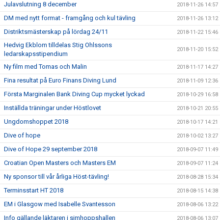
Julavslutning 8 december
2018-11-26 14:57
DM med nytt format - framgång och kul tävling
2018-11-26 13:12
Distriktsmästerskap på lördag 24/11
2018-11-22 15:46
Hedvig Ekblom tilldelas Stig Ohlssons
2018-11-20 15:52
ledarskapsstipendium
Ny film med Tomas och Malin
2018-11-17 14:27
Fina resultat på Euro Finans Diving Lund
2018-11-09 12:36
Första Marginalen Bank Diving Cup mycket lyckad
2018-10-29 16:58
Inställda träningar under Höstlovet
2018-10-21 20:55
Ungdomshoppet 2018
2018-10-17 14:21
Dive of hope
2018-10-02 13:27
Dive of Hope 29 september 2018
2018-09-07 11:49
Croatian Open Masters och Masters EM
2018-09-07 11:24
Ny sponsor till vår årliga Höst-tävling!
2018-08-28 15:34
Terminsstart HT 2018
2018-08-15 14:38
EM i Glasgow med Isabelle Svantesson
2018-08-06 13:22
Info gällande läktaren i simhoppshallen
2018-08-06 13:07