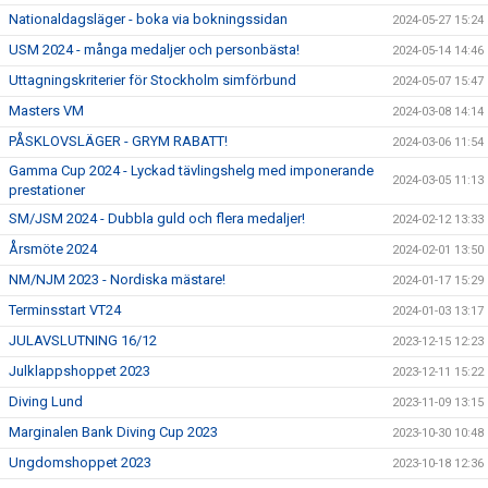
Nationaldagsläger - boka via bokningssidan
2024-05-27 15:24
USM 2024 - många medaljer och personbästa!
2024-05-14 14:46
Uttagningskriterier för Stockholm simförbund
2024-05-07 15:47
Masters VM
2024-03-08 14:14
PÅSKLOVSLÄGER - GRYM RABATT!
2024-03-06 11:54
Gamma Cup 2024 - Lyckad tävlingshelg med imponerande
2024-03-05 11:13
prestationer
SM/JSM 2024 - Dubbla guld och flera medaljer!
2024-02-12 13:33
Årsmöte 2024
2024-02-01 13:50
NM/NJM 2023 - Nordiska mästare!
2024-01-17 15:29
Terminsstart VT24
2024-01-03 13:17
JULAVSLUTNING 16/12
2023-12-15 12:23
Julklappshoppet 2023
2023-12-11 15:22
Diving Lund
2023-11-09 13:15
Marginalen Bank Diving Cup 2023
2023-10-30 10:48
Ungdomshoppet 2023
2023-10-18 12:36