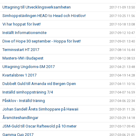
Uttagning till Utvecklingsverksamheten
2017-11-09 13:50
Simhoppstävlingen HEAD to Head och Höstlov!
2017-10-25 11:56
Vi har hoppat för livet!
2017-10-18 13:08
Inställt Informationsmöte
2017-09-12 10:47
Dive of Hope 30 september - Hoppa för livet!
2017-09-01 13:40
Terminsstart HT 2017
2017-08-14 16:44
Masters-VM i Budapest
2017-08-12 08:53
Uttagning Ungdoms-SM 2017
2017-04-21 13:48
Kvartalsbrev 1 2017
2017-04-19 14:28
Dubbelt Guld till Amanda vid Bergen Open
2017-04-11 10:16
Inställd simhoppsträning 7/4
2017-04-07 16:59
Påsklov - Inställd träning
2017-04-06 22:34
Johan Sandell Årets Simhoppare på Hawaii
2017-03-31 11:26
Årsmöteshandlingar
2017-03-29 14:18
JSM-Guld till Oscar Raftewold på 10 meter
2017-03-17 09:45
Gamma Cup 2017
2017-03-06 21:01