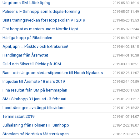
Ungdoms-SM i Jönköping
2019-05-30 16:14
Polisens IF Simhopp som Eldsjäls-förening
2019-05-27 11:49
Sista träningsveckan för Hoppskolan VT 2019
2019-05-20 13:53
Fint hoppat av masters under Nordic Light
2019-05-07 09:44
Härliga hopp på Riksfinalen
2019-04-30 12:47
April, april... Påsklov och Extrakurser!
2019-04-02 18:15
Handlingar från Årsmötet
2019-04-01 10:38
Guld och Silver till Richie på JSM
2019-03-10 18:51
Barn- och Ungdomsledarstipendium till Norah Nyblaeus
2019-02-26 11:07
Inbjudan till Årsmöte 18 mars 2019
2019-02-14 09:59
Fina resultat från SM på hemmaplan
2019-02-03 17:53
SM i Simhopp 31 januari - 3 februari
2019-01-29 11:17
Landträningen avstängd tillsvidare
2019-01-28 15:32
Terminsstart 2019
2019-01-07 14:07
Julhälsning från Polisens IF Simhopp
2018-12-22 18:07
Storslam på Nordiska Mästerskapen
2018-12-09 20:15