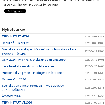
Där kommer vi stå med massa andra föreningar och organisationer som
PRIVATLEKTION
har verksamhet och prudukter för seniorer!
SKOLOR/FÖRENINGAR
PRESENTKORT
Nyhetsarkiv
TERMINSTART HT26
2026-08-03 13:48
Debut på Junior EM!
2026-08-03 13:05
Svenska mästerskapen för seniorer och masters - flera
2026-06-17 15:04
svenska mästare!
USM 2026 - fyra nya svenska ungdomsmästare!
2026-05-18 19:01
Flera Nordiska mästarinnor till klubben!
2026-04-20 16:04
9 nations diving meet - medaljer och lärdomar!
2026-04-01 13:30
Gamma Cup 2026
2026-03-03 15:28
Svenska Juniormästerskapen - TVÅ SVENSKA
2026-02-09 12:18
JUNIORMÄSTARE
Årsmöte 2026
2026-01-19 14:56
TERMINSTART VT2026
2026-01-02 23:11