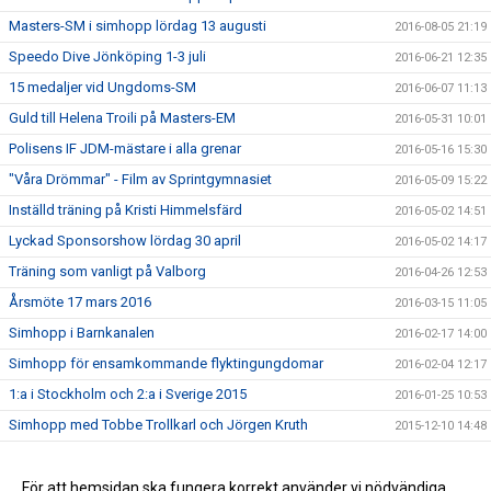
Masters-SM i simhopp lördag 13 augusti
2016-08-05 21:19
Speedo Dive Jönköping 1-3 juli
2016-06-21 12:35
15 medaljer vid Ungdoms-SM
2016-06-07 11:13
Guld till Helena Troili på Masters-EM
2016-05-31 10:01
Polisens IF JDM-mästare i alla grenar
2016-05-16 15:30
"Våra Drömmar" - Film av Sprintgymnasiet
2016-05-09 15:22
Inställd träning på Kristi Himmelsfärd
2016-05-02 14:51
Lyckad Sponsorshow lördag 30 april
2016-05-02 14:17
Träning som vanligt på Valborg
2016-04-26 12:53
Årsmöte 17 mars 2016
2016-03-15 11:05
Simhopp i Barnkanalen
2016-02-17 14:00
Simhopp för ensamkommande flyktingungdomar
2016-02-04 12:17
1:a i Stockholm och 2:a i Sverige 2015
2016-01-25 10:53
Simhopp med Tobbe Trollkarl och Jörgen Kruth
2015-12-10 14:48
Medaljfest på Ungdomshoppet
2015-11-22 20:57
Dive of Hope drog in 70000 kr!
För att hemsidan ska fungera korrekt använder vi nödvändiga
2015-10-05 13:04