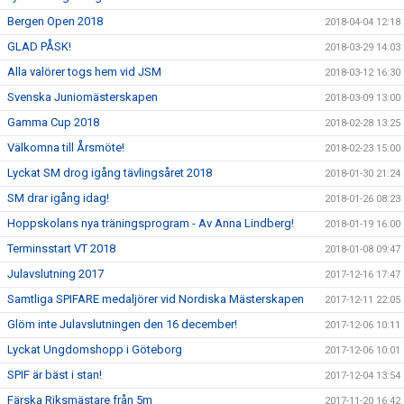
Bergen Open 2018
2018-04-04 12:18
GLAD PÅSK!
2018-03-29 14:03
Alla valörer togs hem vid JSM
2018-03-12 16:30
Svenska Juniomästerskapen
2018-03-09 13:00
Gamma Cup 2018
2018-02-28 13:25
Välkomna till Årsmöte!
2018-02-23 15:00
Lyckat SM drog igång tävlingsåret 2018
2018-01-30 21:24
SM drar igång idag!
2018-01-26 08:23
Hoppskolans nya träningsprogram - Av Anna Lindberg!
2018-01-19 16:00
Terminsstart VT 2018
2018-01-08 09:47
Julavslutning 2017
2017-12-16 17:47
Samtliga SPIFARE medaljörer vid Nordiska Mästerskapen
2017-12-11 22:05
Glöm inte Julavslutningen den 16 december!
2017-12-06 10:11
Lyckat Ungdomshopp i Göteborg
2017-12-06 10:01
SPIF är bäst i stan!
2017-12-04 13:54
Färska Riksmästare från 5m
2017-11-20 16:42