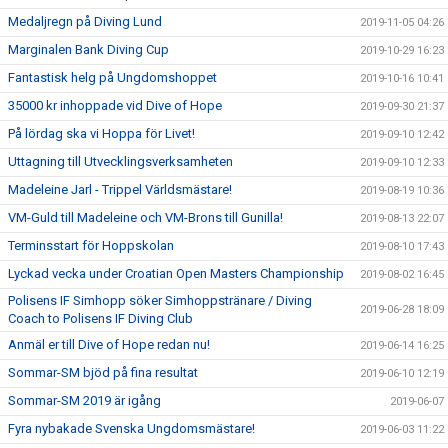
Medaljregn på Diving Lund
2019-11-05 04:26
Marginalen Bank Diving Cup
2019-10-29 16:23
Fantastisk helg på Ungdomshoppet
2019-10-16 10:41
35000 kr inhoppade vid Dive of Hope
2019-09-30 21:37
På lördag ska vi Hoppa för Livet!
2019-09-10 12:42
Uttagning till Utvecklingsverksamheten
2019-09-10 12:33
Madeleine Jarl - Trippel Världsmästare!
2019-08-19 10:36
VM-Guld till Madeleine och VM-Brons till Gunilla!
2019-08-13 22:07
Terminsstart för Hoppskolan
2019-08-10 17:43
Lyckad vecka under Croatian Open Masters Championship
2019-08-02 16:45
Polisens IF Simhopp söker Simhoppstränare / Diving
2019-06-28 18:09
Coach to Polisens IF Diving Club
Anmäl er till Dive of Hope redan nu!
2019-06-14 16:25
Sommar-SM bjöd på fina resultat
2019-06-10 12:19
Sommar-SM 2019 är igång
2019-06-07
Fyra nybakade Svenska Ungdomsmästare!
2019-06-03 11:22