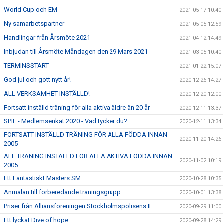
World Cup och EM
2021-05-17 10:40
Ny samarbetspartner
2021-05-05 12:59
Handlingar från Årsmöte 2021
2021-04-12 14:49
Inbjudan till Årsmöte Måndagen den 29 Mars 2021
2021-03-05 10:40
TERMINSSTART
2021-01-22 15:07
God jul och gott nytt år!
2020-12-26 14:27
ALL VERKSAMHET INSTÄLLD!
2020-12-20 12:00
Fortsatt inställd träning för alla aktiva äldre än 20 år
2020-12-11 13:37
SPIF - Medlemsenkät 2020 - Vad tycker du?
2020-12-11 13:34
FORTSATT INSTÄLLD TRÄNING FÖR ALLA FÖDDA INNAN
2020-11-20 14:26
2005
ALL TRÄNING INSTÄLLD FÖR ALLA AKTIVA FÖDDA INNAN
2020-11-02 10:19
2005
Ett Fantastiskt Masters SM
2020-10-28 10:35
Anmälan till förberedande träningsgrupp
2020-10-01 13:38
Priser från Alliansföreningen Stockholmspolisens IF
2020-09-29 11:00
Ett lyckat Dive of hope
2020-09-28 14:29