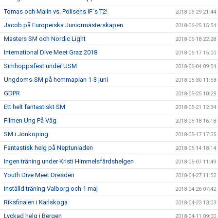
Tomas och Malin vs. Polisens IF´s T2!
2018-06-29 21:44
Jacob på Europeiska Juniormästerskapen
2018-06-25 15:54
Masters SM och Nordic Light
2018-06-18 22:28
International Dive Meet Graz 2018
2018-06-17 15:00
Simhoppsfest under USM
2018-06-04 09:54
Ungdoms-SM på hemmaplan 1-3 juni
2018-05-30 11:53
GDPR
2018-05-25 10:29
Ett helt fantastiskt SM
2018-05-21 12:34
Filmen Ung På Väg
2018-05-18 16:18
SM i Jönköping
2018-05-17 17:35
Fantastisk helg på Neptuniaden
2018-05-14 18:14
Ingen träning under Kristi Himmelsfärdshelgen
2018-05-07 11:49
Youth Dive Meet Dresden
2018-04-27 11:52
Inställd träning Valborg och 1 maj
2018-04-26 07:42
Riksfinalen i Karlskoga
2018-04-23 13:03
Lyckad helg i Bergen
2018-04-11 09:00