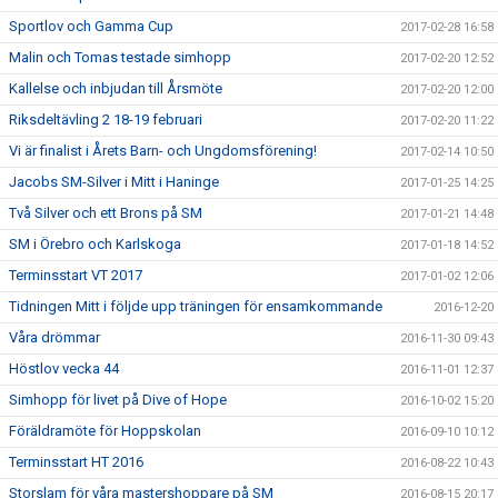
Sportlov och Gamma Cup
2017-02-28 16:58
Malin och Tomas testade simhopp
2017-02-20 12:52
Kallelse och inbjudan till Årsmöte
2017-02-20 12:00
Riksdeltävling 2 18-19 februari
2017-02-20 11:22
Vi är finalist i Årets Barn- och Ungdomsförening!
2017-02-14 10:50
Jacobs SM-Silver i Mitt i Haninge
2017-01-25 14:25
Två Silver och ett Brons på SM
2017-01-21 14:48
SM i Örebro och Karlskoga
2017-01-18 14:52
Terminsstart VT 2017
2017-01-02 12:06
Tidningen Mitt i följde upp träningen för ensamkommande
2016-12-20
Våra drömmar
2016-11-30 09:43
Höstlov vecka 44
2016-11-01 12:37
Simhopp för livet på Dive of Hope
2016-10-02 15:20
Föräldramöte för Hoppskolan
2016-09-10 10:12
Terminsstart HT 2016
2016-08-22 10:43
Storslam för våra mastershoppare på SM
2016-08-15 20:17