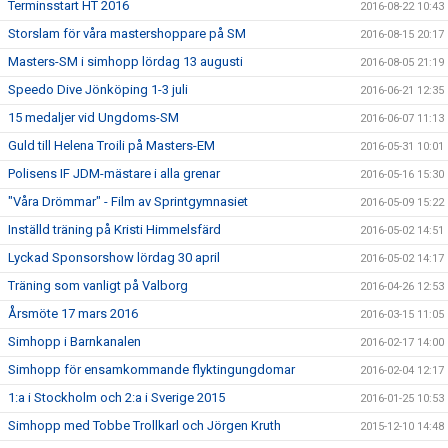
Terminsstart HT 2016
2016-08-22 10:43
Storslam för våra mastershoppare på SM
2016-08-15 20:17
Masters-SM i simhopp lördag 13 augusti
2016-08-05 21:19
Speedo Dive Jönköping 1-3 juli
2016-06-21 12:35
15 medaljer vid Ungdoms-SM
2016-06-07 11:13
Guld till Helena Troili på Masters-EM
2016-05-31 10:01
Polisens IF JDM-mästare i alla grenar
2016-05-16 15:30
"Våra Drömmar" - Film av Sprintgymnasiet
2016-05-09 15:22
Inställd träning på Kristi Himmelsfärd
2016-05-02 14:51
Lyckad Sponsorshow lördag 30 april
2016-05-02 14:17
Träning som vanligt på Valborg
2016-04-26 12:53
Årsmöte 17 mars 2016
2016-03-15 11:05
Simhopp i Barnkanalen
2016-02-17 14:00
Simhopp för ensamkommande flyktingungdomar
2016-02-04 12:17
1:a i Stockholm och 2:a i Sverige 2015
2016-01-25 10:53
Simhopp med Tobbe Trollkarl och Jörgen Kruth
2015-12-10 14:48