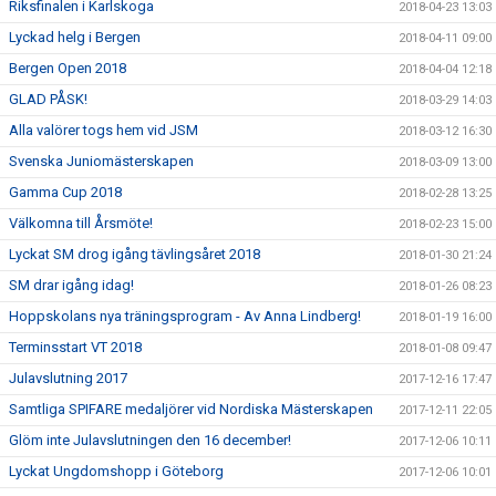
Riksfinalen i Karlskoga
2018-04-23 13:03
Lyckad helg i Bergen
2018-04-11 09:00
Bergen Open 2018
2018-04-04 12:18
GLAD PÅSK!
2018-03-29 14:03
Alla valörer togs hem vid JSM
2018-03-12 16:30
Svenska Juniomästerskapen
2018-03-09 13:00
Gamma Cup 2018
2018-02-28 13:25
Välkomna till Årsmöte!
2018-02-23 15:00
Lyckat SM drog igång tävlingsåret 2018
2018-01-30 21:24
SM drar igång idag!
2018-01-26 08:23
Hoppskolans nya träningsprogram - Av Anna Lindberg!
2018-01-19 16:00
Terminsstart VT 2018
2018-01-08 09:47
Julavslutning 2017
2017-12-16 17:47
Samtliga SPIFARE medaljörer vid Nordiska Mästerskapen
2017-12-11 22:05
Glöm inte Julavslutningen den 16 december!
2017-12-06 10:11
Lyckat Ungdomshopp i Göteborg
2017-12-06 10:01