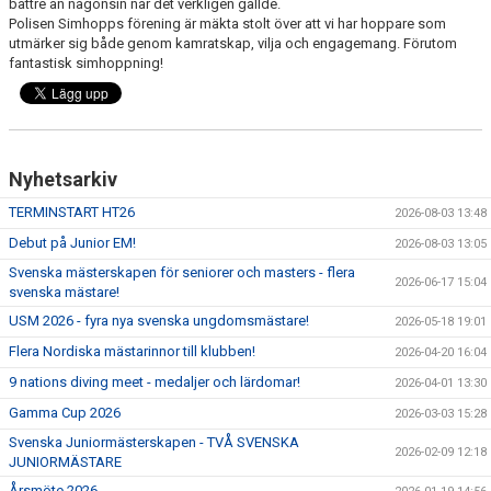
bättre än någonsin när det verkligen gällde.
Polisen Simhopps förening är mäkta stolt över att vi har hoppare som
utmärker sig både genom kamratskap, vilja och engagemang. Förutom
fantastisk simhoppning!
Nyhetsarkiv
TERMINSTART HT26
2026-08-03 13:48
Debut på Junior EM!
2026-08-03 13:05
Svenska mästerskapen för seniorer och masters - flera
2026-06-17 15:04
svenska mästare!
USM 2026 - fyra nya svenska ungdomsmästare!
2026-05-18 19:01
Flera Nordiska mästarinnor till klubben!
2026-04-20 16:04
9 nations diving meet - medaljer och lärdomar!
2026-04-01 13:30
Gamma Cup 2026
2026-03-03 15:28
Svenska Juniormästerskapen - TVÅ SVENSKA
2026-02-09 12:18
JUNIORMÄSTARE
Årsmöte 2026