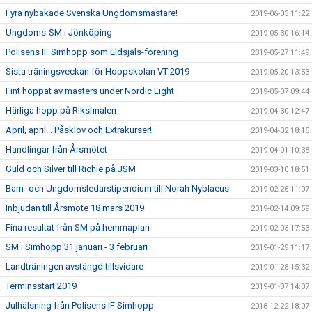
Fyra nybakade Svenska Ungdomsmästare!
2019-06-03 11:22
Ungdoms-SM i Jönköping
2019-05-30 16:14
Polisens IF Simhopp som Eldsjäls-förening
2019-05-27 11:49
Sista träningsveckan för Hoppskolan VT 2019
2019-05-20 13:53
Fint hoppat av masters under Nordic Light
2019-05-07 09:44
Härliga hopp på Riksfinalen
2019-04-30 12:47
April, april... Påsklov och Extrakurser!
2019-04-02 18:15
Handlingar från Årsmötet
2019-04-01 10:38
Guld och Silver till Richie på JSM
2019-03-10 18:51
Barn- och Ungdomsledarstipendium till Norah Nyblaeus
2019-02-26 11:07
Inbjudan till Årsmöte 18 mars 2019
2019-02-14 09:59
Fina resultat från SM på hemmaplan
2019-02-03 17:53
SM i Simhopp 31 januari - 3 februari
2019-01-29 11:17
Landträningen avstängd tillsvidare
2019-01-28 15:32
Terminsstart 2019
2019-01-07 14:07
Julhälsning från Polisens IF Simhopp
2018-12-22 18:07