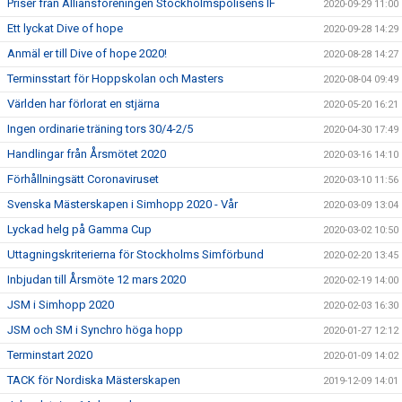
Priser från Alliansföreningen Stockholmspolisens IF
2020-09-29 11:00
Ett lyckat Dive of hope
2020-09-28 14:29
Anmäl er till Dive of hope 2020!
2020-08-28 14:27
Terminsstart för Hoppskolan och Masters
2020-08-04 09:49
Världen har förlorat en stjärna
2020-05-20 16:21
Ingen ordinarie träning tors 30/4-2/5
2020-04-30 17:49
Handlingar från Årsmötet 2020
2020-03-16 14:10
Förhållningsätt Coronaviruset
2020-03-10 11:56
Svenska Mästerskapen i Simhopp 2020 - Vår
2020-03-09 13:04
Lyckad helg på Gamma Cup
2020-03-02 10:50
Uttagningskriterierna för Stockholms Simförbund
2020-02-20 13:45
Inbjudan till Årsmöte 12 mars 2020
2020-02-19 14:00
JSM i Simhopp 2020
2020-02-03 16:30
JSM och SM i Synchro höga hopp
2020-01-27 12:12
Terminstart 2020
2020-01-09 14:02
TACK för Nordiska Mästerskapen
2019-12-09 14:01