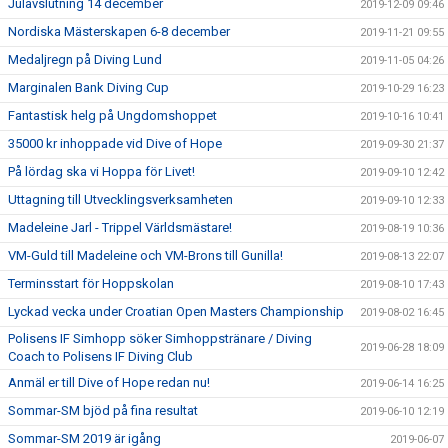
Julavslutning 14 december
2019-12-09 09:46
Nordiska Mästerskapen 6-8 december
2019-11-21 09:55
Medaljregn på Diving Lund
2019-11-05 04:26
Marginalen Bank Diving Cup
2019-10-29 16:23
Fantastisk helg på Ungdomshoppet
2019-10-16 10:41
35000 kr inhoppade vid Dive of Hope
2019-09-30 21:37
På lördag ska vi Hoppa för Livet!
2019-09-10 12:42
Uttagning till Utvecklingsverksamheten
2019-09-10 12:33
Madeleine Jarl - Trippel Världsmästare!
2019-08-19 10:36
VM-Guld till Madeleine och VM-Brons till Gunilla!
2019-08-13 22:07
Terminsstart för Hoppskolan
2019-08-10 17:43
Lyckad vecka under Croatian Open Masters Championship
2019-08-02 16:45
Polisens IF Simhopp söker Simhoppstränare / Diving
2019-06-28 18:09
Coach to Polisens IF Diving Club
Anmäl er till Dive of Hope redan nu!
2019-06-14 16:25
Sommar-SM bjöd på fina resultat
2019-06-10 12:19
Sommar-SM 2019 är igång
2019-06-07