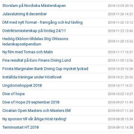
Storslam på Nordiska Mästerskapen
2018-12-09 20:15
Julavslutning 8 december
2018-11-26 14:57
DM med nytt format - framgång och kul tävling
2018-11-26 13:12
Distriktsmästerskap på lördag 24/11
2018-11-22 15:46
Hedvig Ekblom tilldelas Stig Ohlssons
2018-11-20 15:52
ledarskapsstipendium
Ny film med Tomas och Malin
2018-11-17 14:27
Fina resultat på Euro Finans Diving Lund
2018-11-09 12:36
Första Marginalen Bank Diving Cup mycket lyckad
2018-10-29 16:58
Inställda träningar under Höstlovet
2018-10-21 20:55
Ungdomshoppet 2018
2018-10-17 14:21
Dive of hope
2018-10-02 13:27
Dive of Hope 29 september 2018
2018-09-07 11:49
Croatian Open Masters och Masters EM
2018-09-07 11:24
Ny sponsor till vår årliga Höst-tävling!
2018-08-28 15:34
Terminsstart HT 2018
2018-08-15 14:38