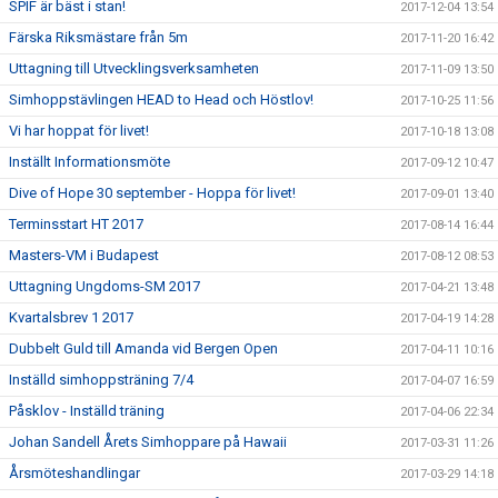
SPIF är bäst i stan!
2017-12-04 13:54
Färska Riksmästare från 5m
2017-11-20 16:42
Uttagning till Utvecklingsverksamheten
2017-11-09 13:50
Simhoppstävlingen HEAD to Head och Höstlov!
2017-10-25 11:56
Vi har hoppat för livet!
2017-10-18 13:08
Inställt Informationsmöte
2017-09-12 10:47
Dive of Hope 30 september - Hoppa för livet!
2017-09-01 13:40
Terminsstart HT 2017
2017-08-14 16:44
Masters-VM i Budapest
2017-08-12 08:53
Uttagning Ungdoms-SM 2017
2017-04-21 13:48
Kvartalsbrev 1 2017
2017-04-19 14:28
Dubbelt Guld till Amanda vid Bergen Open
2017-04-11 10:16
Inställd simhoppsträning 7/4
2017-04-07 16:59
Påsklov - Inställd träning
2017-04-06 22:34
Johan Sandell Årets Simhoppare på Hawaii
2017-03-31 11:26
Årsmöteshandlingar
2017-03-29 14:18