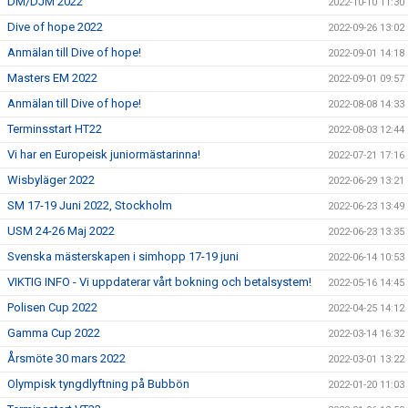
DM/DJM 2022
2022-10-10 11:30
Dive of hope 2022
2022-09-26 13:02
Anmälan till Dive of hope!
2022-09-01 14:18
Masters EM 2022
2022-09-01 09:57
Anmälan till Dive of hope!
2022-08-08 14:33
Terminsstart HT22
2022-08-03 12:44
Vi har en Europeisk juniormästarinna!
2022-07-21 17:16
Wisbyläger 2022
2022-06-29 13:21
SM 17-19 Juni 2022, Stockholm
2022-06-23 13:49
USM 24-26 Maj 2022
2022-06-23 13:35
Svenska mästerskapen i simhopp 17-19 juni
2022-06-14 10:53
VIKTIG INFO - Vi uppdaterar vårt bokning och betalsystem!
2022-05-16 14:45
Polisen Cup 2022
2022-04-25 14:12
Gamma Cup 2022
2022-03-14 16:32
Årsmöte 30 mars 2022
2022-03-01 13:22
Olympisk tyngdlyftning på Bubbön
2022-01-20 11:03