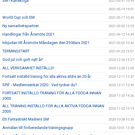
SM i Karlskoga
2021-05-31 10:59
2021-05-19 19:01
World Cup och EM
2021-05-17 10:40
Ny samarbetspartner
2021-05-05 12:59
Handlingar från Årsmöte 2021
2021-04-12 14:49
Inbjudan till Årsmöte Måndagen den 29 Mars 2021
2021-03-05 10:40
TERMINSSTART
2021-01-22 15:07
God jul och gott nytt år!
2020-12-26 14:27
ALL VERKSAMHET INSTÄLLD!
2020-12-20 12:00
Fortsatt inställd träning för alla aktiva äldre än 20 år
2020-12-11 13:37
SPIF - Medlemsenkät 2020 - Vad tycker du?
2020-12-11 13:34
FORTSATT INSTÄLLD TRÄNING FÖR ALLA FÖDDA INNAN
2020-11-20 14:26
2005
ALL TRÄNING INSTÄLLD FÖR ALLA AKTIVA FÖDDA INNAN
2020-11-02 10:19
2005
Ett Fantastiskt Masters SM
2020-10-28 10:35
Anmälan till förberedande träningsgrupp
2020-10-01 13:38