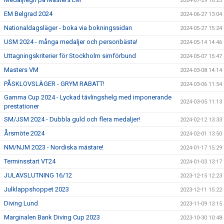
2024-07-29 10:23
EM Belgrad 2024
2024-06-27 13:04
Nationaldagsläger - boka via bokningssidan
2024-05-27 15:24
USM 2024 - många medaljer och personbästa!
2024-05-14 14:46
Uttagningskriterier för Stockholm simförbund
2024-05-07 15:47
Masters VM
2024-03-08 14:14
PÅSKLOVSLÄGER - GRYM RABATT!
2024-03-06 11:54
Gamma Cup 2024 - Lyckad tävlingshelg med imponerande
2024-03-05 11:13
prestationer
SM/JSM 2024 - Dubbla guld och flera medaljer!
2024-02-12 13:33
Årsmöte 2024
2024-02-01 13:50
NM/NJM 2023 - Nordiska mästare!
2024-01-17 15:29
Terminsstart VT24
2024-01-03 13:17
JULAVSLUTNING 16/12
2023-12-15 12:23
Julklappshoppet 2023
2023-12-11 15:22
Diving Lund
2023-11-09 13:15
Marginalen Bank Diving Cup 2023
2023-10-30 10:48