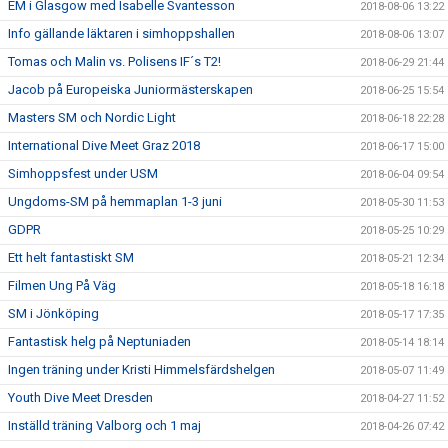
EM i Glasgow med Isabelle Svantesson
2018-08-06 13:22
Info gällande läktaren i simhoppshallen
2018-08-06 13:07
Tomas och Malin vs. Polisens IF´s T2!
2018-06-29 21:44
Jacob på Europeiska Juniormästerskapen
2018-06-25 15:54
Masters SM och Nordic Light
2018-06-18 22:28
International Dive Meet Graz 2018
2018-06-17 15:00
Simhoppsfest under USM
2018-06-04 09:54
Ungdoms-SM på hemmaplan 1-3 juni
2018-05-30 11:53
GDPR
2018-05-25 10:29
Ett helt fantastiskt SM
2018-05-21 12:34
Filmen Ung På Väg
2018-05-18 16:18
SM i Jönköping
2018-05-17 17:35
Fantastisk helg på Neptuniaden
2018-05-14 18:14
Ingen träning under Kristi Himmelsfärdshelgen
2018-05-07 11:49
Youth Dive Meet Dresden
2018-04-27 11:52
Inställd träning Valborg och 1 maj
2018-04-26 07:42