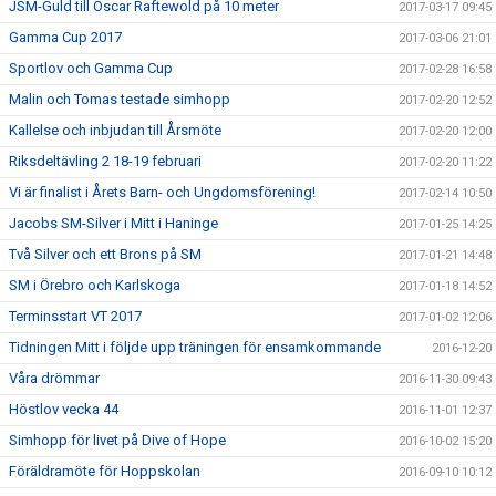
JSM-Guld till Oscar Raftewold på 10 meter
2017-03-17 09:45
Gamma Cup 2017
2017-03-06 21:01
Sportlov och Gamma Cup
2017-02-28 16:58
Malin och Tomas testade simhopp
2017-02-20 12:52
Kallelse och inbjudan till Årsmöte
2017-02-20 12:00
Riksdeltävling 2 18-19 februari
2017-02-20 11:22
Vi är finalist i Årets Barn- och Ungdomsförening!
2017-02-14 10:50
Jacobs SM-Silver i Mitt i Haninge
2017-01-25 14:25
Två Silver och ett Brons på SM
2017-01-21 14:48
SM i Örebro och Karlskoga
2017-01-18 14:52
Terminsstart VT 2017
2017-01-02 12:06
Tidningen Mitt i följde upp träningen för ensamkommande
2016-12-20
Våra drömmar
2016-11-30 09:43
Höstlov vecka 44
2016-11-01 12:37
Simhopp för livet på Dive of Hope
2016-10-02 15:20
Föräldramöte för Hoppskolan
2016-09-10 10:12