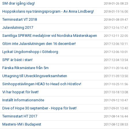
SM drar igång idag!
2018-01-26 08:23
Hoppskolans nya träningsprogram - Av Anna Lindberg!
2018-01-19 16:00
Terminsstart VT 2018
2018-01-08 09:47
Julavslutning 2017
2017-12-16 17:47
Samtliga SPIFARE medaljörer vid Nordiska Mästerskapen
2017-12-11 22:05
Glöm inte Julavslutningen den 16 december!
2017-12-06 10:11
Lyckat Ungdomshopp i Göteborg
2017-12-06 10:01
SPIF är bäst i stan!
2017-12-04 13:54
Färska Riksmästare från 5m
2017-11-20 16:42
Uttagning till Utvecklingsverksamheten
2017-11-09 13:50
Simhoppstävlingen HEAD to Head och Höstlov!
2017-10-25 11:56
Vi har hoppat för livet!
2017-10-18 13:08
Inställt Informationsmöte
2017-09-12 10:47
Dive of Hope 30 september - Hoppa för livet!
2017-09-01 13:40
Terminsstart HT 2017
2017-08-14 16:44
Masters-VM i Budapest
2017-08-12 08:53