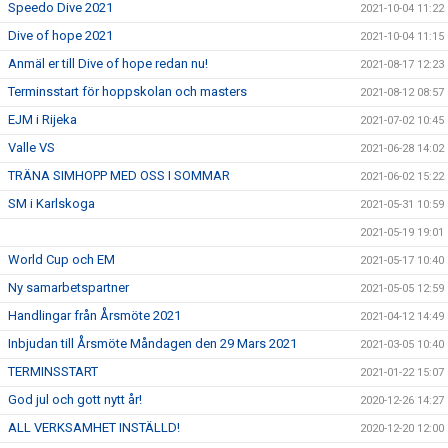
Speedo Dive 2021
2021-10-04 11:22
Dive of hope 2021
2021-10-04 11:15
Anmäl er till Dive of hope redan nu!
2021-08-17 12:23
Terminsstart för hoppskolan och masters
2021-08-12 08:57
EJM i Rijeka
2021-07-02 10:45
Valle VS
2021-06-28 14:02
TRÄNA SIMHOPP MED OSS I SOMMAR
2021-06-02 15:22
SM i Karlskoga
2021-05-31 10:59
2021-05-19 19:01
World Cup och EM
2021-05-17 10:40
Ny samarbetspartner
2021-05-05 12:59
Handlingar från Årsmöte 2021
2021-04-12 14:49
Inbjudan till Årsmöte Måndagen den 29 Mars 2021
2021-03-05 10:40
TERMINSSTART
2021-01-22 15:07
God jul och gott nytt år!
2020-12-26 14:27
ALL VERKSAMHET INSTÄLLD!
2020-12-20 12:00