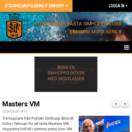
STOCKHOLMSPOLISENS IF SIMHOPP
LOGGA IN
STOCKHOLMS BÄSTA SIMHOPPSKLUBB
STOCKHOLMSPOLISENS IF SIMHOPP
HEM
FÖRENINGEN
KONTAKT
EVENT
Masters VM
<
>
BARNKALAS
2024-03-08 14:14
Tre hoppare från Polisen Simhopp åkte till
Doha i februari för att tävla Masters VM.
FÖRENINGSKLÄDER
Hopparna höll till i samma arena som VM