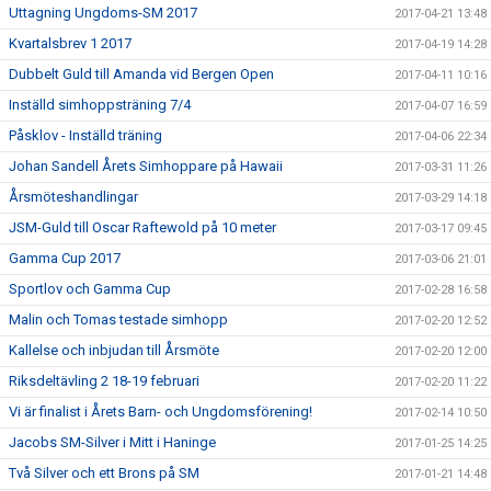
Uttagning Ungdoms-SM 2017
2017-04-21 13:48
Kvartalsbrev 1 2017
2017-04-19 14:28
Dubbelt Guld till Amanda vid Bergen Open
2017-04-11 10:16
Inställd simhoppsträning 7/4
2017-04-07 16:59
Påsklov - Inställd träning
2017-04-06 22:34
Johan Sandell Årets Simhoppare på Hawaii
2017-03-31 11:26
Årsmöteshandlingar
2017-03-29 14:18
JSM-Guld till Oscar Raftewold på 10 meter
2017-03-17 09:45
Gamma Cup 2017
2017-03-06 21:01
Sportlov och Gamma Cup
2017-02-28 16:58
Malin och Tomas testade simhopp
2017-02-20 12:52
Kallelse och inbjudan till Årsmöte
2017-02-20 12:00
Riksdeltävling 2 18-19 februari
2017-02-20 11:22
Vi är finalist i Årets Barn- och Ungdomsförening!
2017-02-14 10:50
Jacobs SM-Silver i Mitt i Haninge
2017-01-25 14:25
Två Silver och ett Brons på SM
2017-01-21 14:48