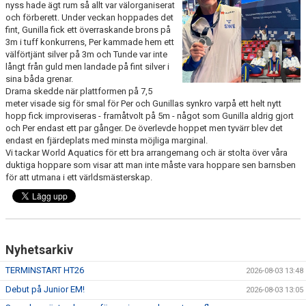
nyss hade ägt rum så allt var välorganiserat
PRIVATLEKTION
och förberett. Under veckan hoppades det
fint, Gunilla fick ett överraskande brons på
3m i tuff konkurrens, Per kammade hem ett
SKOLOR/FÖRENINGAR
välförtjänt silver på 3m och Tunde var inte
långt från guld men landade på fint silver i
PRESENTKORT
sina båda grenar.
Drama skedde när plattformen på 7,5
meter visade sig för smal för Per och Gunillas synkro varpå ett helt nytt
hopp fick improviseras - framåtvolt på 5m - något som Gunilla aldrig gjort
och Per endast ett par gånger. De överlevde hoppet men tyvärr blev det
endast en fjärdeplats med minsta möjliga marginal.
Vi tackar World Aquatics för ett bra arrangemang och är stolta över våra
duktiga hoppare som visar att man inte måste vara hoppare sen barnsben
för att utmana i ett världsmästerskap.
Nyhetsarkiv
TERMINSTART HT26
2026-08-03 13:48
Debut på Junior EM!
2026-08-03 13:05