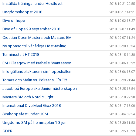
Inställda träningar under Höstlovet
2018-10-21 20:55
Ungdomshoppet 2018
2018-10-17 14:21
Dive of hope
2018-10-02 13:27
Dive of Hope 29 september 2018
2018-09-07 11:49
Croatian Open Masters och Masters EM
2018-09-07 11:24
Ny sponsor till vår årliga Höst-tävling!
2018-08-28 15:34
Terminsstart HT 2018
2018-08-15 14:38
EM i Glasgow med Isabelle Svantesson
2018-08-06 13:22
Info gällande läktaren i simhoppshallen
2018-08-06 13:07
Tomas och Malin vs. Polisens IF´s T2!
2018-06-29 21:44
Jacob på Europeiska Juniormästerskapen
2018-06-25 15:54
Masters SM och Nordic Light
2018-06-18 22:28
International Dive Meet Graz 2018
2018-06-17 15:00
Simhoppsfest under USM
2018-06-04 09:54
Ungdoms-SM på hemmaplan 1-3 juni
2018-05-30 11:53
GDPR
2018-05-25 10:29