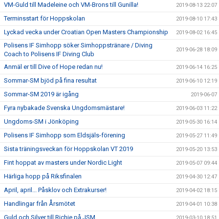
VM-Guld till Madeleine och VM-Brons till Gunilla!
2019-08-13 22:07
Terminsstart för Hoppskolan
2019-08-10 17:43
Lyckad vecka under Croatian Open Masters Championship
2019-08-02 16:45
Polisens IF Simhopp söker Simhoppstränare / Diving
2019-06-28 18:09
Coach to Polisens IF Diving Club
Anmäl er till Dive of Hope redan nu!
2019-06-14 16:25
Sommar-SM bjöd på fina resultat
2019-06-10 12:19
Sommar-SM 2019 är igång
2019-06-07
Fyra nybakade Svenska Ungdomsmästare!
2019-06-03 11:22
Ungdoms-SM i Jönköping
2019-05-30 16:14
Polisens IF Simhopp som Eldsjäls-förening
2019-05-27 11:49
Sista träningsveckan för Hoppskolan VT 2019
2019-05-20 13:53
Fint hoppat av masters under Nordic Light
2019-05-07 09:44
Härliga hopp på Riksfinalen
2019-04-30 12:47
April, april... Påsklov och Extrakurser!
2019-04-02 18:15
Handlingar från Årsmötet
2019-04-01 10:38
Guld och Silver till Richie på JSM
2019-03-10 18:51