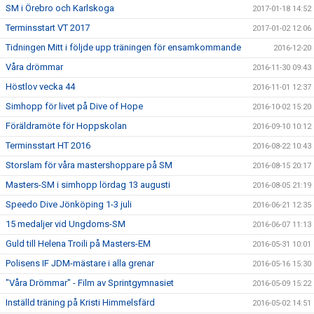
SM i Örebro och Karlskoga
2017-01-18 14:52
Terminsstart VT 2017
2017-01-02 12:06
Tidningen Mitt i följde upp träningen för ensamkommande
2016-12-20
Våra drömmar
2016-11-30 09:43
Höstlov vecka 44
2016-11-01 12:37
Simhopp för livet på Dive of Hope
2016-10-02 15:20
Föräldramöte för Hoppskolan
2016-09-10 10:12
Terminsstart HT 2016
2016-08-22 10:43
Storslam för våra mastershoppare på SM
2016-08-15 20:17
Masters-SM i simhopp lördag 13 augusti
2016-08-05 21:19
Speedo Dive Jönköping 1-3 juli
2016-06-21 12:35
15 medaljer vid Ungdoms-SM
2016-06-07 11:13
Guld till Helena Troili på Masters-EM
2016-05-31 10:01
Polisens IF JDM-mästare i alla grenar
2016-05-16 15:30
"Våra Drömmar" - Film av Sprintgymnasiet
2016-05-09 15:22
Inställd träning på Kristi Himmelsfärd
2016-05-02 14:51