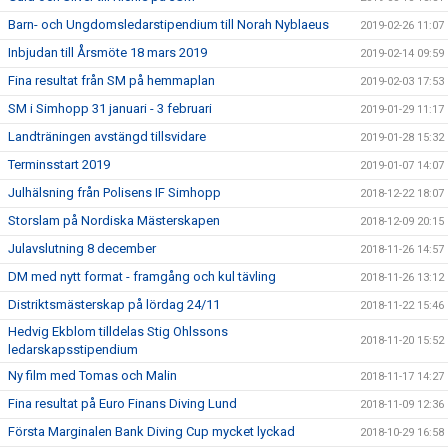
Barn- och Ungdomsledarstipendium till Norah Nyblaeus
2019-02-26 11:07
Inbjudan till Årsmöte 18 mars 2019
2019-02-14 09:59
Fina resultat från SM på hemmaplan
2019-02-03 17:53
SM i Simhopp 31 januari - 3 februari
2019-01-29 11:17
Landträningen avstängd tillsvidare
2019-01-28 15:32
Terminsstart 2019
2019-01-07 14:07
Julhälsning från Polisens IF Simhopp
2018-12-22 18:07
Storslam på Nordiska Mästerskapen
2018-12-09 20:15
Julavslutning 8 december
2018-11-26 14:57
DM med nytt format - framgång och kul tävling
2018-11-26 13:12
Distriktsmästerskap på lördag 24/11
2018-11-22 15:46
Hedvig Ekblom tilldelas Stig Ohlssons
2018-11-20 15:52
ledarskapsstipendium
Ny film med Tomas och Malin
2018-11-17 14:27
Fina resultat på Euro Finans Diving Lund
2018-11-09 12:36
Första Marginalen Bank Diving Cup mycket lyckad
2018-10-29 16:58