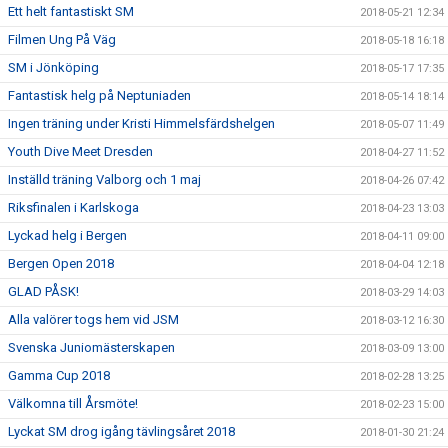
Ett helt fantastiskt SM
2018-05-21 12:34
Filmen Ung På Väg
2018-05-18 16:18
SM i Jönköping
2018-05-17 17:35
Fantastisk helg på Neptuniaden
2018-05-14 18:14
Ingen träning under Kristi Himmelsfärdshelgen
2018-05-07 11:49
Youth Dive Meet Dresden
2018-04-27 11:52
Inställd träning Valborg och 1 maj
2018-04-26 07:42
Riksfinalen i Karlskoga
2018-04-23 13:03
Lyckad helg i Bergen
2018-04-11 09:00
Bergen Open 2018
2018-04-04 12:18
GLAD PÅSK!
2018-03-29 14:03
Alla valörer togs hem vid JSM
2018-03-12 16:30
Svenska Juniomästerskapen
2018-03-09 13:00
Gamma Cup 2018
2018-02-28 13:25
Välkomna till Årsmöte!
2018-02-23 15:00
Lyckat SM drog igång tävlingsåret 2018
2018-01-30 21:24