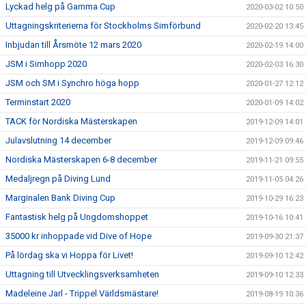
Lyckad helg på Gamma Cup
2020-03-02 10:50
Uttagningskriterierna för Stockholms Simförbund
2020-02-20 13:45
Inbjudan till Årsmöte 12 mars 2020
2020-02-19 14:00
JSM i Simhopp 2020
2020-02-03 16:30
JSM och SM i Synchro höga hopp
2020-01-27 12:12
Terminstart 2020
2020-01-09 14:02
TACK för Nordiska Mästerskapen
2019-12-09 14:01
Julavslutning 14 december
2019-12-09 09:46
Nordiska Mästerskapen 6-8 december
2019-11-21 09:55
Medaljregn på Diving Lund
2019-11-05 04:26
Marginalen Bank Diving Cup
2019-10-29 16:23
Fantastisk helg på Ungdomshoppet
2019-10-16 10:41
35000 kr inhoppade vid Dive of Hope
2019-09-30 21:37
På lördag ska vi Hoppa för Livet!
2019-09-10 12:42
Uttagning till Utvecklingsverksamheten
2019-09-10 12:33
Madeleine Jarl - Trippel Världsmästare!
2019-08-19 10:36