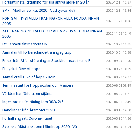
Fortsatt inställd träning för alla aktiva äldre än 20 år
2020-12-11 13:37
SPIF - Medlemsenkät 2020 - Vad tycker du?
2020-12-11 13:34
FORTSATT INSTÄLLD TRÄNING FÖR ALLA FÖDDA INNAN
2020-11-20 14:26
2005
ALL TRÄNING INSTÄLLD FÖR ALLA AKTIVA FÖDDA INNAN
2020-11-02 10:19
2005
Ett Fantastiskt Masters SM
2020-10-28 10:35
Anmälan till förberedande träningsgrupp
2020-10-01 13:38
Priser från Alliansföreningen Stockholmspolisens IF
2020-09-29 11:00
Ett lyckat Dive of hope
2020-09-28 14:29
Anmäl er till Dive of hope 2020!
2020-08-28 14:27
Terminsstart för Hoppskolan och Masters
2020-08-04 09:49
Världen har förlorat en stjärna
2020-05-20 16:21
Ingen ordinarie träning tors 30/4-2/5
2020-04-30 17:49
Handlingar från Årsmötet 2020
2020-03-16 14:10
Förhållningsätt Coronaviruset
2020-03-10 11:56
Svenska Mästerskapen i Simhopp 2020 - Vår
2020-03-09 13:04