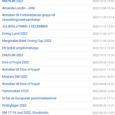
NM/NJM 2022
2022-12-15 13:54
Amanda Lundin - JVM
2022-12-08 10:26
Anmälan till Förberedande grupp till
2022-11-29 13:14
Utvecklingsverksamheten
JULAVSLUTNING 3 DECEMBER
2022-11-14 14:59
Diving Lund 2022
2022-11-04 10:17
Marginalen Bank Diving Cup 2022
2022-11-03 10:24
Ett lyckat ungdomshopp
2022-10-17 13:49
DM/DJM 2022
2022-10-10 11:30
Dive of hope 2022
2022-09-26 13:02
Anmälan till Dive of hope!
2022-09-01 14:18
Masters EM 2022
2022-09-01 09:57
Anmälan till Dive of hope!
2022-08-08 14:33
Terminsstart HT22
2022-08-03 12:44
Vi har en Europeisk juniormästarinna!
2022-07-21 17:16
Wisbyläger 2022
2022-06-29 13:21
SM 17-19 Juni 2022, Stockholm
2022-06-23 13:49