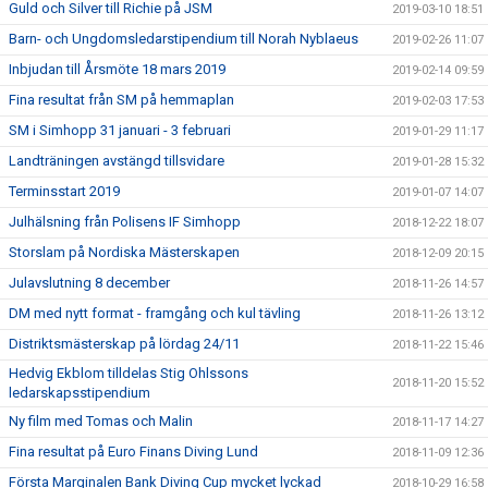
Guld och Silver till Richie på JSM
2019-03-10 18:51
Barn- och Ungdomsledarstipendium till Norah Nyblaeus
2019-02-26 11:07
Inbjudan till Årsmöte 18 mars 2019
2019-02-14 09:59
Fina resultat från SM på hemmaplan
2019-02-03 17:53
SM i Simhopp 31 januari - 3 februari
2019-01-29 11:17
Landträningen avstängd tillsvidare
2019-01-28 15:32
Terminsstart 2019
2019-01-07 14:07
Julhälsning från Polisens IF Simhopp
2018-12-22 18:07
Storslam på Nordiska Mästerskapen
2018-12-09 20:15
Julavslutning 8 december
2018-11-26 14:57
DM med nytt format - framgång och kul tävling
2018-11-26 13:12
Distriktsmästerskap på lördag 24/11
2018-11-22 15:46
Hedvig Ekblom tilldelas Stig Ohlssons
2018-11-20 15:52
ledarskapsstipendium
Ny film med Tomas och Malin
2018-11-17 14:27
Fina resultat på Euro Finans Diving Lund
2018-11-09 12:36
Första Marginalen Bank Diving Cup mycket lyckad
2018-10-29 16:58