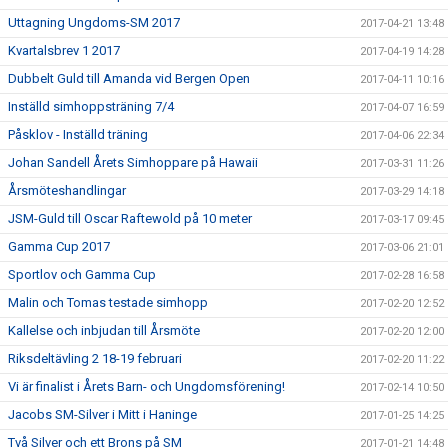
Uttagning Ungdoms-SM 2017
2017-04-21 13:48
Kvartalsbrev 1 2017
2017-04-19 14:28
Dubbelt Guld till Amanda vid Bergen Open
2017-04-11 10:16
Inställd simhoppsträning 7/4
2017-04-07 16:59
Påsklov - Inställd träning
2017-04-06 22:34
Johan Sandell Årets Simhoppare på Hawaii
2017-03-31 11:26
Årsmöteshandlingar
2017-03-29 14:18
JSM-Guld till Oscar Raftewold på 10 meter
2017-03-17 09:45
Gamma Cup 2017
2017-03-06 21:01
Sportlov och Gamma Cup
2017-02-28 16:58
Malin och Tomas testade simhopp
2017-02-20 12:52
Kallelse och inbjudan till Årsmöte
2017-02-20 12:00
Riksdeltävling 2 18-19 februari
2017-02-20 11:22
Vi är finalist i Årets Barn- och Ungdomsförening!
2017-02-14 10:50
Jacobs SM-Silver i Mitt i Haninge
2017-01-25 14:25
Två Silver och ett Brons på SM
2017-01-21 14:48