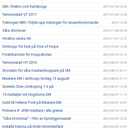
SM i Örebro och Karlskoga
2017-01-18 14:52
Terminsstart VT 2017
2017-01-02 12:06
Tidningen Mitt i följde upp träningen för ensamkommande
2016-12-20
Våra drömmar
2016-11-30 09:43
Höstlov vecka 44
2016-11-01 12:37
Simhopp för livet på Dive of Hope
2016-10-02 15:20
Föräldramöte för Hoppskolan
2016-09-10 10:12
Terminsstart HT 2016
2016-08-22 10:43
Storslam för våra mastershoppare på SM
2016-08-15 20:17
Masters-SM i simhopp lördag 13 augusti
2016-08-05 21:19
Speedo Dive Jönköping 1-3 juli
2016-06-21 12:35
15 medaljer vid Ungdoms-SM
2016-06-07 11:13
Guld till Helena Troili på Masters-EM
2016-05-31 10:01
Polisens IF JDM-mästare i alla grenar
2016-05-16 15:30
"Våra Drömmar" - Film av Sprintgymnasiet
2016-05-09 15:22
Inställd träning på Kristi Himmelsfärd
2016-05-02 14:51