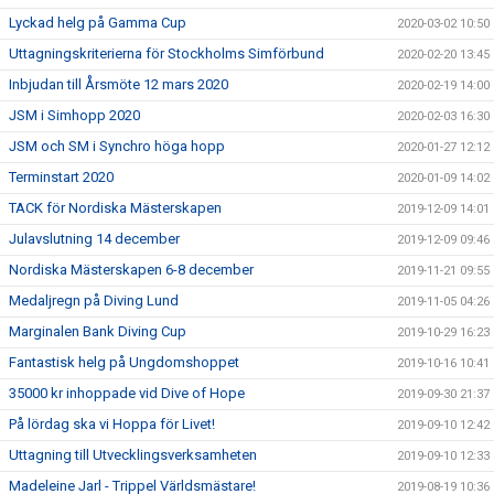
Lyckad helg på Gamma Cup
2020-03-02 10:50
Uttagningskriterierna för Stockholms Simförbund
2020-02-20 13:45
Inbjudan till Årsmöte 12 mars 2020
2020-02-19 14:00
JSM i Simhopp 2020
2020-02-03 16:30
JSM och SM i Synchro höga hopp
2020-01-27 12:12
Terminstart 2020
2020-01-09 14:02
TACK för Nordiska Mästerskapen
2019-12-09 14:01
Julavslutning 14 december
2019-12-09 09:46
Nordiska Mästerskapen 6-8 december
2019-11-21 09:55
Medaljregn på Diving Lund
2019-11-05 04:26
Marginalen Bank Diving Cup
2019-10-29 16:23
Fantastisk helg på Ungdomshoppet
2019-10-16 10:41
35000 kr inhoppade vid Dive of Hope
2019-09-30 21:37
På lördag ska vi Hoppa för Livet!
2019-09-10 12:42
Uttagning till Utvecklingsverksamheten
2019-09-10 12:33
Madeleine Jarl - Trippel Världsmästare!
2019-08-19 10:36