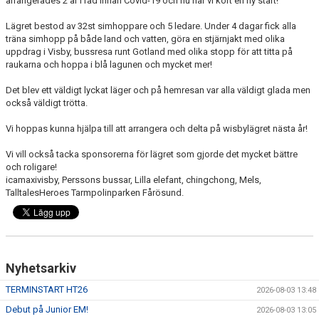
arrangerades 2 år i rad innan Covid-19 och nu har vi kört en ny start!
Lägret bestod av 32st simhoppare och 5 ledare. Under 4 dagar fick alla
träna simhopp på både land och vatten, göra en stjärnjakt med olika
uppdrag i Visby, bussresa runt Gotland med olika stopp för att titta på
raukarna och hoppa i blå lagunen och mycket mer!
Det blev ett väldigt lyckat läger och på hemresan var alla väldigt glada men
också väldigt trötta.
Vi hoppas kunna hjälpa till att arrangera och delta på wisbylägret nästa år!
Vi vill också tacka sponsorerna för lägret som gjorde det mycket bättre
och roligare!
icamaxivisby, Perssons bussar, Lilla elefant, chingchong, Mels,
TalltalesHeroes Tarmpolinparken Fårösund.
Nyhetsarkiv
TERMINSTART HT26
2026-08-03 13:48
Debut på Junior EM!
2026-08-03 13:05