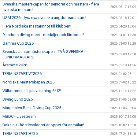
Svenska mästerskapen för seniorer och masters - flera
2026-06-17 15:04
svenska mästare!
USM 2026 - fyra nya svenska ungdomsmästare!
2026-05-18 19:01
Flera Nordiska mästarinnor till klubben!
2026-04-20 16:04
9 nations diving meet - medaljer och lärdomar!
2026-04-01 13:30
Gamma Cup 2026
2026-03-03 15:28
Svenska Juniormästerskapen - TVÅ SVENSKA
2026-02-09 12:18
JUNIORMÄSTARE
Årsmöte 2026
2026-01-19 14:56
TERMINSTART VT2026
2026-01-02 23:11
Nordiska Mästerskapen 2025
2026-01-02 13:22
Välkommen till julavslutning 6/12!
2025-11-14 14:22
Diving Lund 2025
2025-11-06 09:08
Marginalen Bank Diving Cup 2025
2025-11-06 09:04
MBDC - Livestream
2025-10-17 15:08
Boka nu - höstlovslägret är öppet för anmälan!
2025-10-02 13:10
TERMINSTART HT25
2025-07-24 18:10