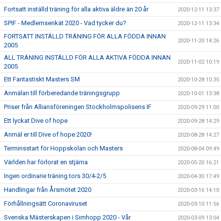
Fortsatt inställd träning för alla aktiva äldre än 20 år
2020-12-11 13:37
SPIF - Medlemsenkät 2020 - Vad tycker du?
2020-12-11 13:34
FORTSATT INSTÄLLD TRÄNING FÖR ALLA FÖDDA INNAN
2020-11-20 14:26
2005
ALL TRÄNING INSTÄLLD FÖR ALLA AKTIVA FÖDDA INNAN
2020-11-02 10:19
2005
Ett Fantastiskt Masters SM
2020-10-28 10:35
Anmälan till förberedande träningsgrupp
2020-10-01 13:38
Priser från Alliansföreningen Stockholmspolisens IF
2020-09-29 11:00
Ett lyckat Dive of hope
2020-09-28 14:29
Anmäl er till Dive of hope 2020!
2020-08-28 14:27
Terminsstart för Hoppskolan och Masters
2020-08-04 09:49
Världen har förlorat en stjärna
2020-05-20 16:21
Ingen ordinarie träning tors 30/4-2/5
2020-04-30 17:49
Handlingar från Årsmötet 2020
2020-03-16 14:10
Förhållningsätt Coronaviruset
2020-03-10 11:56
Svenska Mästerskapen i Simhopp 2020 - Vår
2020-03-09 13:04