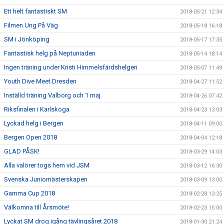
Ett helt fantastiskt SM
2018-05-21 12:34
Filmen Ung På Väg
2018-05-18 16:18
SM i Jönköping
2018-05-17 17:35
Fantastisk helg på Neptuniaden
2018-05-14 18:14
Ingen träning under Kristi Himmelsfärdshelgen
2018-05-07 11:49
Youth Dive Meet Dresden
2018-04-27 11:52
Inställd träning Valborg och 1 maj
2018-04-26 07:42
Riksfinalen i Karlskoga
2018-04-23 13:03
Lyckad helg i Bergen
2018-04-11 09:00
Bergen Open 2018
2018-04-04 12:18
GLAD PÅSK!
2018-03-29 14:03
Alla valörer togs hem vid JSM
2018-03-12 16:30
Svenska Juniomästerskapen
2018-03-09 13:00
Gamma Cup 2018
2018-02-28 13:25
Välkomna till Årsmöte!
2018-02-23 15:00
Lyckat SM drog igång tävlingsåret 2018
2018-01-30 21:24