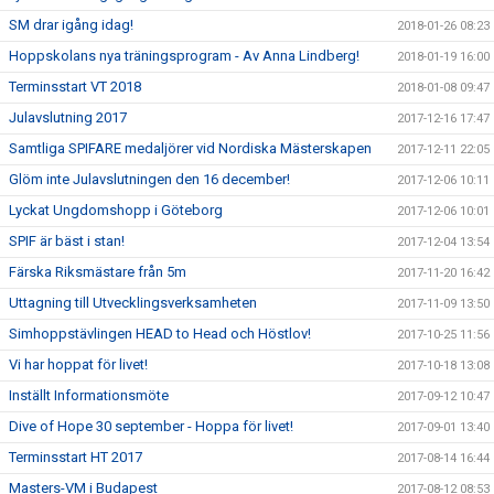
SM drar igång idag!
2018-01-26 08:23
Hoppskolans nya träningsprogram - Av Anna Lindberg!
2018-01-19 16:00
Terminsstart VT 2018
2018-01-08 09:47
Julavslutning 2017
2017-12-16 17:47
Samtliga SPIFARE medaljörer vid Nordiska Mästerskapen
2017-12-11 22:05
Glöm inte Julavslutningen den 16 december!
2017-12-06 10:11
Lyckat Ungdomshopp i Göteborg
2017-12-06 10:01
SPIF är bäst i stan!
2017-12-04 13:54
Färska Riksmästare från 5m
2017-11-20 16:42
Uttagning till Utvecklingsverksamheten
2017-11-09 13:50
Simhoppstävlingen HEAD to Head och Höstlov!
2017-10-25 11:56
Vi har hoppat för livet!
2017-10-18 13:08
Inställt Informationsmöte
2017-09-12 10:47
Dive of Hope 30 september - Hoppa för livet!
2017-09-01 13:40
Terminsstart HT 2017
2017-08-14 16:44
Masters-VM i Budapest
2017-08-12 08:53