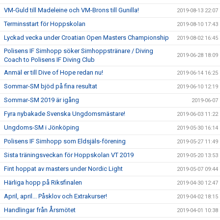
VM-Guld till Madeleine och VM-Brons till Gunilla!
2019-08-13 22:07
Terminsstart för Hoppskolan
2019-08-10 17:43
Lyckad vecka under Croatian Open Masters Championship
2019-08-02 16:45
Polisens IF Simhopp söker Simhoppstränare / Diving
2019-06-28 18:09
Coach to Polisens IF Diving Club
Anmäl er till Dive of Hope redan nu!
2019-06-14 16:25
Sommar-SM bjöd på fina resultat
2019-06-10 12:19
Sommar-SM 2019 är igång
2019-06-07
Fyra nybakade Svenska Ungdomsmästare!
2019-06-03 11:22
Ungdoms-SM i Jönköping
2019-05-30 16:14
Polisens IF Simhopp som Eldsjäls-förening
2019-05-27 11:49
Sista träningsveckan för Hoppskolan VT 2019
2019-05-20 13:53
Fint hoppat av masters under Nordic Light
2019-05-07 09:44
Härliga hopp på Riksfinalen
2019-04-30 12:47
April, april... Påsklov och Extrakurser!
2019-04-02 18:15
Handlingar från Årsmötet
2019-04-01 10:38