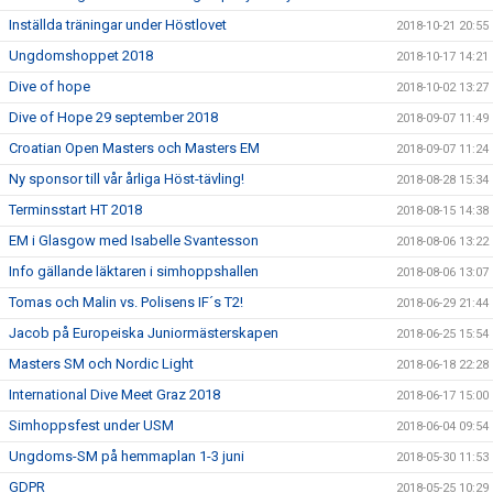
Inställda träningar under Höstlovet
2018-10-21 20:55
Ungdomshoppet 2018
2018-10-17 14:21
Dive of hope
2018-10-02 13:27
Dive of Hope 29 september 2018
2018-09-07 11:49
Croatian Open Masters och Masters EM
2018-09-07 11:24
Ny sponsor till vår årliga Höst-tävling!
2018-08-28 15:34
Terminsstart HT 2018
2018-08-15 14:38
EM i Glasgow med Isabelle Svantesson
2018-08-06 13:22
Info gällande läktaren i simhoppshallen
2018-08-06 13:07
Tomas och Malin vs. Polisens IF´s T2!
2018-06-29 21:44
Jacob på Europeiska Juniormästerskapen
2018-06-25 15:54
Masters SM och Nordic Light
2018-06-18 22:28
International Dive Meet Graz 2018
2018-06-17 15:00
Simhoppsfest under USM
2018-06-04 09:54
Ungdoms-SM på hemmaplan 1-3 juni
2018-05-30 11:53
GDPR
2018-05-25 10:29