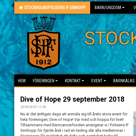
STOCKHOLMSPOLISENS IF SIMHOPP
BARN/UNGDOM
V
STOC
HEM
FÖRENINGEN
KONTAKT
EVENT
BARNKALAS
Dive of Hope 29 september 2018
2018-09-07 11:49
Nu är det äntligen dags att anmäla sig till årets stora event för
hela föreningen, Dive of Hope! Var med och hoppa för livet!
Tillsammans med Barncancerfonden arrangerar vi i Polisens IF
Simhopp för fjärde året i rad en tävling där alla medlemmar i
föreningen får möjlighet att delta och samtidigt bidra till