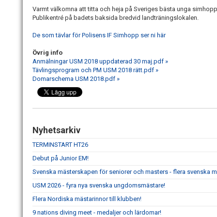
Varmt välkomna att titta och heja på Sveriges bästa unga simhoppar
Publikentré på badets baksida bredvid landträningslokalen.
De som tävlar för Polisens IF Simhopp ser ni här
Övrig info
Anmälningar USM 2018 uppdaterad 30 maj.pdf »
Tävlingsprogram och PM USM 2018 rätt.pdf »
Domarschema USM 2018.pdf »
Nyhetsarkiv
TERMINSTART HT26
Debut på Junior EM!
Svenska mästerskapen för seniorer och masters - flera svenska m
USM 2026 - fyra nya svenska ungdomsmästare!
Flera Nordiska mästarinnor till klubben!
9 nations diving meet - medaljer och lärdomar!