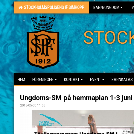
STOCKHOLMSPOLISENS IF SIMHOPP
BARN/UNGDOM
V
STOC
HEM
FÖRENINGEN
KONTAKT
EVENT
BARNKALAS
Ungdoms-SM på hemmaplan 1-3 juni
2018-05-30 11:53