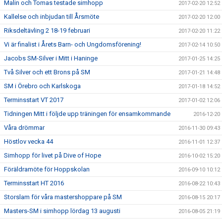
Malin och Tomas testade simhopp
2017-02-20 12:52
Kallelse och inbjudan till Årsmöte
2017-02-20 12:00
Riksdeltävling 2 18-19 februari
2017-02-20 11:22
Vi är finalist i Årets Barn- och Ungdomsförening!
2017-02-14 10:50
Jacobs SM-Silver i Mitt i Haninge
2017-01-25 14:25
Två Silver och ett Brons på SM
2017-01-21 14:48
SM i Örebro och Karlskoga
2017-01-18 14:52
Terminsstart VT 2017
2017-01-02 12:06
Tidningen Mitt i följde upp träningen för ensamkommande
2016-12-20
Våra drömmar
2016-11-30 09:43
Höstlov vecka 44
2016-11-01 12:37
Simhopp för livet på Dive of Hope
2016-10-02 15:20
Föräldramöte för Hoppskolan
2016-09-10 10:12
Terminsstart HT 2016
2016-08-22 10:43
Storslam för våra mastershoppare på SM
2016-08-15 20:17
Masters-SM i simhopp lördag 13 augusti
2016-08-05 21:19