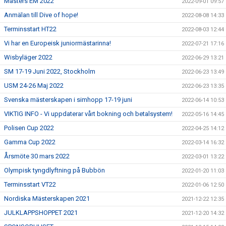
Masters EM 2022
2022-09-01 09:57
Anmälan till Dive of hope!
2022-08-08 14:33
Terminsstart HT22
2022-08-03 12:44
Vi har en Europeisk juniormästarinna!
2022-07-21 17:16
Wisbyläger 2022
2022-06-29 13:21
SM 17-19 Juni 2022, Stockholm
2022-06-23 13:49
USM 24-26 Maj 2022
2022-06-23 13:35
Svenska mästerskapen i simhopp 17-19 juni
2022-06-14 10:53
VIKTIG INFO - Vi uppdaterar vårt bokning och betalsystem!
2022-05-16 14:45
Polisen Cup 2022
2022-04-25 14:12
Gamma Cup 2022
2022-03-14 16:32
Årsmöte 30 mars 2022
2022-03-01 13:22
Olympisk tyngdlyftning på Bubbön
2022-01-20 11:03
Terminsstart VT22
2022-01-06 12:50
Nordiska Mästerskapen 2021
2021-12-22 12:35
JULKLAPPSHOPPET 2021
2021-12-20 14:32