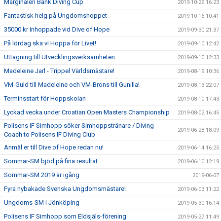
Marginalen Bank Diving Cup
2019-10-29 16:23
Fantastisk helg på Ungdomshoppet
2019-10-16 10:41
35000 kr inhoppade vid Dive of Hope
2019-09-30 21:37
På lördag ska vi Hoppa för Livet!
2019-09-10 12:42
Uttagning till Utvecklingsverksamheten
2019-09-10 12:33
Madeleine Jarl - Trippel Världsmästare!
2019-08-19 10:36
VM-Guld till Madeleine och VM-Brons till Gunilla!
2019-08-13 22:07
Terminsstart för Hoppskolan
2019-08-10 17:43
Lyckad vecka under Croatian Open Masters Championship
2019-08-02 16:45
Polisens IF Simhopp söker Simhoppstränare / Diving
2019-06-28 18:09
Coach to Polisens IF Diving Club
Anmäl er till Dive of Hope redan nu!
2019-06-14 16:25
Sommar-SM bjöd på fina resultat
2019-06-10 12:19
Sommar-SM 2019 är igång
2019-06-07
Fyra nybakade Svenska Ungdomsmästare!
2019-06-03 11:22
Ungdoms-SM i Jönköping
2019-05-30 16:14
Polisens IF Simhopp som Eldsjäls-förening
2019-05-27 11:49