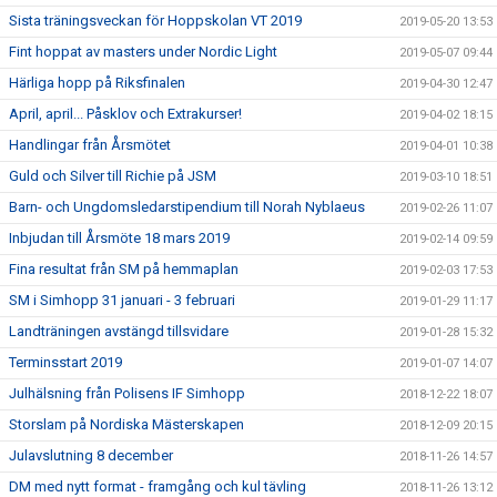
Sista träningsveckan för Hoppskolan VT 2019
2019-05-20 13:53
Fint hoppat av masters under Nordic Light
2019-05-07 09:44
Härliga hopp på Riksfinalen
2019-04-30 12:47
April, april... Påsklov och Extrakurser!
2019-04-02 18:15
Handlingar från Årsmötet
2019-04-01 10:38
Guld och Silver till Richie på JSM
2019-03-10 18:51
Barn- och Ungdomsledarstipendium till Norah Nyblaeus
2019-02-26 11:07
Inbjudan till Årsmöte 18 mars 2019
2019-02-14 09:59
Fina resultat från SM på hemmaplan
2019-02-03 17:53
SM i Simhopp 31 januari - 3 februari
2019-01-29 11:17
Landträningen avstängd tillsvidare
2019-01-28 15:32
Terminsstart 2019
2019-01-07 14:07
Julhälsning från Polisens IF Simhopp
2018-12-22 18:07
Storslam på Nordiska Mästerskapen
2018-12-09 20:15
Julavslutning 8 december
2018-11-26 14:57
DM med nytt format - framgång och kul tävling
2018-11-26 13:12