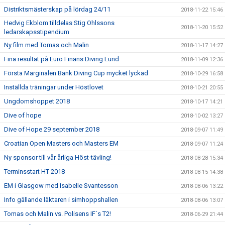
Distriktsmästerskap på lördag 24/11
2018-11-22 15:46
Hedvig Ekblom tilldelas Stig Ohlssons
2018-11-20 15:52
ledarskapsstipendium
Ny film med Tomas och Malin
2018-11-17 14:27
Fina resultat på Euro Finans Diving Lund
2018-11-09 12:36
Första Marginalen Bank Diving Cup mycket lyckad
2018-10-29 16:58
Inställda träningar under Höstlovet
2018-10-21 20:55
Ungdomshoppet 2018
2018-10-17 14:21
Dive of hope
2018-10-02 13:27
Dive of Hope 29 september 2018
2018-09-07 11:49
Croatian Open Masters och Masters EM
2018-09-07 11:24
Ny sponsor till vår årliga Höst-tävling!
2018-08-28 15:34
Terminsstart HT 2018
2018-08-15 14:38
EM i Glasgow med Isabelle Svantesson
2018-08-06 13:22
Info gällande läktaren i simhoppshallen
2018-08-06 13:07
Tomas och Malin vs. Polisens IF´s T2!
2018-06-29 21:44