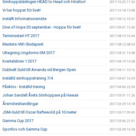
Simhoppstävlingen HEAD to Head och Höstlov!
2017-10-25 11:56
Vi har hoppat för livet!
2017-10-18 13:08
Inställt Informationsmöte
2017-09-12 10:47
Dive of Hope 30 september - Hoppa för livet!
2017-09-01 13:40
Terminsstart HT 2017
2017-08-14 16:44
Masters-VM i Budapest
2017-08-12 08:53
Uttagning Ungdoms-SM 2017
2017-04-21 13:48
Kvartalsbrev 1 2017
2017-04-19 14:28
Dubbelt Guld till Amanda vid Bergen Open
2017-04-11 10:16
Inställd simhoppsträning 7/4
2017-04-07 16:59
Påsklov - Inställd träning
2017-04-06 22:34
Johan Sandell Årets Simhoppare på Hawaii
2017-03-31 11:26
Årsmöteshandlingar
2017-03-29 14:18
JSM-Guld till Oscar Raftewold på 10 meter
2017-03-17 09:45
Gamma Cup 2017
2017-03-06 21:01
Sportlov och Gamma Cup
2017-02-28 16:58