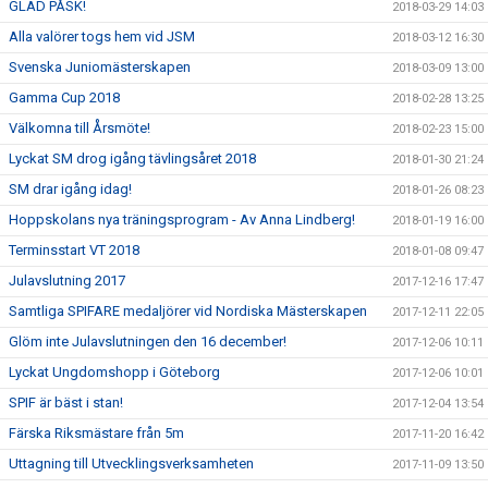
GLAD PÅSK!
2018-03-29 14:03
Alla valörer togs hem vid JSM
2018-03-12 16:30
Svenska Juniomästerskapen
2018-03-09 13:00
Gamma Cup 2018
2018-02-28 13:25
Välkomna till Årsmöte!
2018-02-23 15:00
Lyckat SM drog igång tävlingsåret 2018
2018-01-30 21:24
SM drar igång idag!
2018-01-26 08:23
Hoppskolans nya träningsprogram - Av Anna Lindberg!
2018-01-19 16:00
Terminsstart VT 2018
2018-01-08 09:47
Julavslutning 2017
2017-12-16 17:47
Samtliga SPIFARE medaljörer vid Nordiska Mästerskapen
2017-12-11 22:05
Glöm inte Julavslutningen den 16 december!
2017-12-06 10:11
Lyckat Ungdomshopp i Göteborg
2017-12-06 10:01
SPIF är bäst i stan!
2017-12-04 13:54
Färska Riksmästare från 5m
2017-11-20 16:42
Uttagning till Utvecklingsverksamheten
2017-11-09 13:50