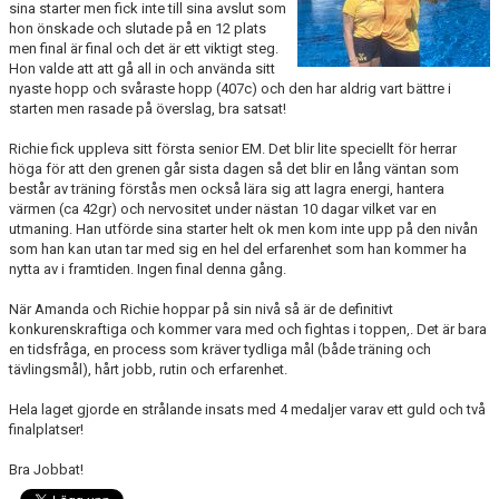
sina starter men fick inte till sina avslut som
PRIVATLEKTION
hon önskade och slutade på en 12 plats
men final är final och det är ett viktigt steg.
Hon valde att att gå all in och använda sitt
SKOLOR/FÖRENINGAR
nyaste hopp och svåraste hopp (407c) och den har aldrig vart bättre i
starten men rasade på överslag, bra satsat!
PRESENTKORT
Richie fick uppleva sitt första senior EM. Det blir lite speciellt för herrar
höga för att den grenen går sista dagen så det blir en lång väntan som
består av träning förstås men också lära sig att lagra energi, hantera
värmen (ca 42gr) och nervositet under nästan 10 dagar vilket var en
utmaning. Han utförde sina starter helt ok men kom inte upp på den nivån
som han kan utan tar med sig en hel del erfarenhet som han kommer ha
nytta av i framtiden. Ingen final denna gång.
När Amanda och Richie hoppar på sin nivå så är de definitivt
konkurenskraftiga och kommer vara med och fightas i toppen,. Det är bara
en tidsfråga, en process som kräver tydliga mål (både träning och
tävlingsmål), hårt jobb, rutin och erfarenhet.
Hela laget gjorde en strålande insats med 4 medaljer varav ett guld och två
finalplatser!
Bra Jobbat!