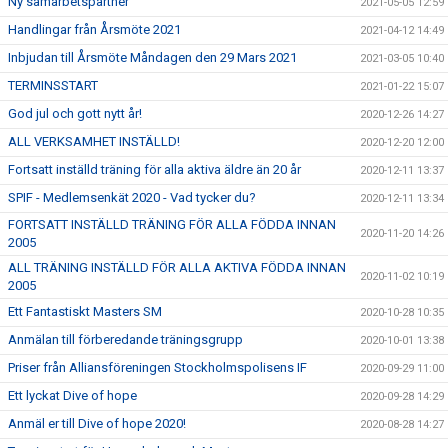
Ny samarbetspartner
2021-05-05 12:59
Handlingar från Årsmöte 2021
2021-04-12 14:49
Inbjudan till Årsmöte Måndagen den 29 Mars 2021
2021-03-05 10:40
TERMINSSTART
2021-01-22 15:07
God jul och gott nytt år!
2020-12-26 14:27
ALL VERKSAMHET INSTÄLLD!
2020-12-20 12:00
Fortsatt inställd träning för alla aktiva äldre än 20 år
2020-12-11 13:37
SPIF - Medlemsenkät 2020 - Vad tycker du?
2020-12-11 13:34
FORTSATT INSTÄLLD TRÄNING FÖR ALLA FÖDDA INNAN
2020-11-20 14:26
2005
ALL TRÄNING INSTÄLLD FÖR ALLA AKTIVA FÖDDA INNAN
2020-11-02 10:19
2005
Ett Fantastiskt Masters SM
2020-10-28 10:35
Anmälan till förberedande träningsgrupp
2020-10-01 13:38
Priser från Alliansföreningen Stockholmspolisens IF
2020-09-29 11:00
Ett lyckat Dive of hope
2020-09-28 14:29
Anmäl er till Dive of hope 2020!
2020-08-28 14:27