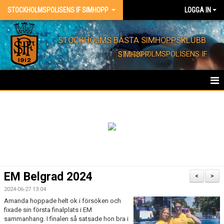
STOCKHOLMSPOLISENS IF SIMHOPP
LOGGA IN
STOCKHOLMS BÄSTA SIMHOPPSKLUBB
STOCKHOLMSPOLISENS IF SIMHOPP
HEM
FÖRENINGEN
KONTAKT
EVENT
EM Belgrad 2024
<
>
BARNKALAS
2024-06-27 13:04
Amanda hoppade helt ok i försöken och
fixade sin första finalplats i EM
FÖRENINGSKLÄDER
sammanhang. I finalen så satsade hon bra i