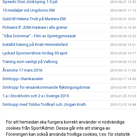
Speedo Dive Jönköping 1-3 juli
2016-06-21 12:35
15 medaljer vid Ungdoms-SM
2016-06-07 11:13
Guld till Helena Troili på Masters-EM
2016-05-31 10:01
Polisens IF JDM-mästare i alla grenar
2016-05-16 15:30
"Våra Drömmar" - Film av Sprintgymnasiet
2016-05-09 15:22
Inställd träning på Kristi Himmelsfärd
2016-05-02 14:51
Lyckad Sponsorshow lördag 30 april
2016-05-02 14:17
Träning som vanligt på Valborg
2016-04-26 12:53
Årsmöte 17 mars 2016
2016-03-15 11:05
Simhopp i Barnkanalen
2016-02-17 14:00
Simhopp för ensamkommande flyktingungdomar
2016-02-04 12:17
1:a i Stockholm och 2:a i Sverige 2015
2016-01-25 10:53
Simhopp med Tobbe Trollkarl och Jörgen Kruth
2015-12-10 14:48
Medaljfest på Ungdomshoppet
2015-11-22 20:57
Dive of Hope drog in 70000 kr!
För att hemsidan ska fungera korrekt använder vi nödvändiga
2015-10-05 13:04
cookies från SportAdmin. Dessa går inte att stänga av.
2014-05-21 16:32
Föreningen kan också använda frivilliga cookies, t.ex. för statistik