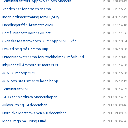
Terminsstart för Hoppskolan och Masters
2020-08-04 09:49
Världen har förlorat en stjärna
2020-05-20 16:21
Ingen ordinarie träning tors 30/4-2/5
2020-04-30 17:49
Handlingar från Årsmötet 2020
2020-03-16 14:10
Förhållningsätt Coronaviruset
2020-03-10 11:56
Svenska Mästerskapen i Simhopp 2020 - Vår
2020-03-09 13:04
Lyckad helg på Gamma Cup
2020-03-02 10:50
Uttagningskriterierna för Stockholms Simförbund
2020-02-20 13:45
Inbjudan till Årsmöte 12 mars 2020
2020-02-19 14:00
JSM i Simhopp 2020
2020-02-03 16:30
JSM och SM i Synchro höga hopp
2020-01-27 12:12
Terminstart 2020
2020-01-09 14:02
TACK för Nordiska Mästerskapen
2019-12-09 14:01
Julavslutning 14 december
2019-12-09 09:46
Nordiska Mästerskapen 6-8 december
2019-11-21 09:55
Medaljregn på Diving Lund
2019-11-05 04:26