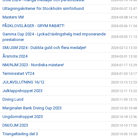
2024-05-14 14:46
Uttagningskriterier för Stockholm simförbund
2024-05-07 15:47
Masters VM
2024-03-08 14:14
PÅSKLOVSLÄGER - GRYM RABATT!
2024-03-06 11:54
Gamma Cup 2024 - Lyckad tävlingshelg med imponerande
2024-03-05 11:13
prestationer
SM/JSM 2024 - Dubbla guld och flera medaljer!
2024-02-12 13:33
Årsmöte 2024
2024-02-01 13:50
NM/NJM 2023 - Nordiska mästare!
2024-01-17 15:29
Terminsstart VT24
2024-01-03 13:17
JULAVSLUTNING 16/12
2023-12-15 12:23
Julklappshoppet 2023
2023-12-11 15:22
Diving Lund
2023-11-09 13:15
Marginalen Bank Diving Cup 2023
2023-10-30 10:48
Ungdomshoppet 2023
2023-10-18 12:36
DM/DJM 2023
2023-10-10 17:00
Triangeltävling del 3
2023-10-05 15:50