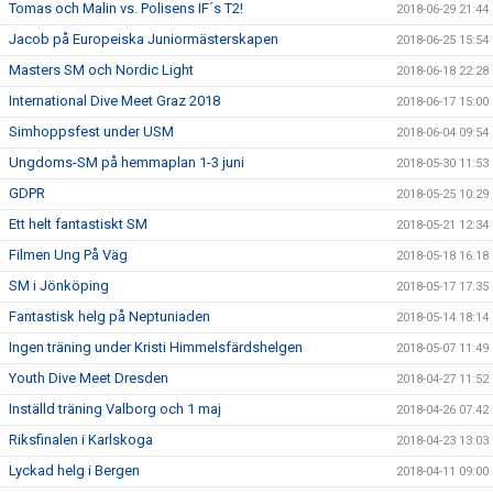
Tomas och Malin vs. Polisens IF´s T2!
2018-06-29 21:44
Jacob på Europeiska Juniormästerskapen
2018-06-25 15:54
Masters SM och Nordic Light
2018-06-18 22:28
International Dive Meet Graz 2018
2018-06-17 15:00
Simhoppsfest under USM
2018-06-04 09:54
Ungdoms-SM på hemmaplan 1-3 juni
2018-05-30 11:53
GDPR
2018-05-25 10:29
Ett helt fantastiskt SM
2018-05-21 12:34
Filmen Ung På Väg
2018-05-18 16:18
SM i Jönköping
2018-05-17 17:35
Fantastisk helg på Neptuniaden
2018-05-14 18:14
Ingen träning under Kristi Himmelsfärdshelgen
2018-05-07 11:49
Youth Dive Meet Dresden
2018-04-27 11:52
Inställd träning Valborg och 1 maj
2018-04-26 07:42
Riksfinalen i Karlskoga
2018-04-23 13:03
Lyckad helg i Bergen
2018-04-11 09:00