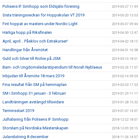
Polisens IF Simhopp som Eldsjäls-förening
2019-05-27 11:49
Sista träningsveckan för Hoppskolan VT 2019
2019-05-20 13:53
Fint hoppat av masters under Nordic Light
2019-05-07 09:44
Härliga hopp på Riksfinalen
2019-04-30 12:47
April, april... Påsklov och Extrakurser!
2019-04-02 18:15
Handlingar från Årsmötet
2019-04-01 10:38
Guld och Silver till Richie på JSM
2019-03-10 18:51
Barn- och Ungdomsledarstipendium till Norah Nyblaeus
2019-02-26 11:07
Inbjudan till Årsmöte 18 mars 2019
2019-02-14 09:59
Fina resultat från SM på hemmaplan
2019-02-03 17:53
SM i Simhopp 31 januari - 3 februari
2019-01-29 11:17
Landträningen avstängd tillsvidare
2019-01-28 15:32
Terminsstart 2019
2019-01-07 14:07
Julhälsning från Polisens IF Simhopp
2018-12-22 18:07
Storslam på Nordiska Mästerskapen
2018-12-09 20:15
Julavslutning 8 december
2018-11-26 14:57