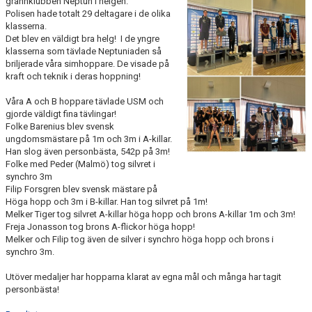
grannklubben Neptun i helgen.
PRIVATLEKTION
Polisen hade totalt 29 deltagare i de olika
klasserna.
Det blev en väldigt bra helg!
I de yngre
SKOLOR/FÖRENINGAR
klasserna som tävlade Neptuniaden så
briljerade våra simhoppare. De visade på
PRESENTKORT
kraft och teknik i deras hoppning!
Våra A och B hoppare tävlade USM och
gjorde väldigt fina tävlingar!
Folke Barenius blev svensk
ungdomsmästare på 1m och 3m i A-killar.
Han slog även personbästa, 542p på 3m!
Folke med Peder (Malmö) tog silvret i
synchro 3m
Filip Forsgren blev svensk mästare på
Höga hopp och 3m i B-killar. Han tog silvret på 1m!
Melker Tiger tog silvret A-killar höga hopp och brons A-killar 1m och 3m!
Freja Jonasson tog brons A-flickor höga hopp!
Melker och Filip tog även de silver i synchro höga hopp och brons i
synchro 3m.
Utöver medaljer har hopparna klarat av egna mål och många har tagit
personbästa!