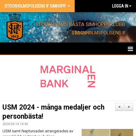
STOCKHOLMSPOLISENS IF SIMHOPP
LOGGA IN
STOCKHOLMS BÄSTA SIMHOPPSKLUBB
STOCKHOLMSPOLISENS IF SIMHOPP
HEM
FÖRENINGEN
KONTAKT
EVENT
USM 2024 - många medaljer och
<
>
personbästa!
BARNKALAS
2024-05-14 14:46
FÖRENINGSKLÄDER
USM samt Neptuniaden arrangerades av