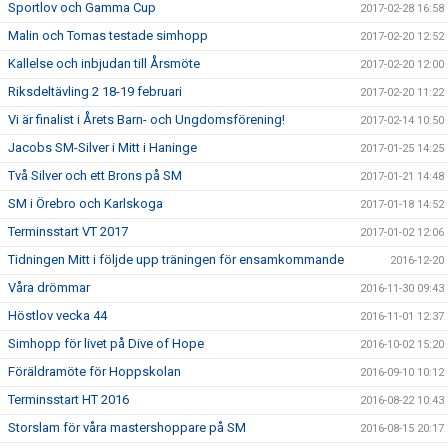
Sportlov och Gamma Cup
2017-02-28 16:58
Malin och Tomas testade simhopp
2017-02-20 12:52
Kallelse och inbjudan till Årsmöte
2017-02-20 12:00
Riksdeltävling 2 18-19 februari
2017-02-20 11:22
Vi är finalist i Årets Barn- och Ungdomsförening!
2017-02-14 10:50
Jacobs SM-Silver i Mitt i Haninge
2017-01-25 14:25
Två Silver och ett Brons på SM
2017-01-21 14:48
SM i Örebro och Karlskoga
2017-01-18 14:52
Terminsstart VT 2017
2017-01-02 12:06
Tidningen Mitt i följde upp träningen för ensamkommande
2016-12-20
Våra drömmar
2016-11-30 09:43
Höstlov vecka 44
2016-11-01 12:37
Simhopp för livet på Dive of Hope
2016-10-02 15:20
Föräldramöte för Hoppskolan
2016-09-10 10:12
Terminsstart HT 2016
2016-08-22 10:43
Storslam för våra mastershoppare på SM
2016-08-15 20:17