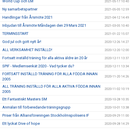
World Cup och EM
2021-05-17 10:40
Ny samarbetspartner
2021-05-05 12:59
Handlingar från Årsmöte 2021
2021-04-12 14:49
Inbjudan till Årsmöte Måndagen den 29 Mars 2021
2021-03-05 10:40
TERMINSSTART
2021-01-22 15:07
God jul och gott nytt år!
2020-12-26 14:27
ALL VERKSAMHET INSTÄLLD!
2020-12-20 12:00
Fortsatt inställd träning för alla aktiva äldre än 20 år
2020-12-11 13:37
SPIF - Medlemsenkät 2020 - Vad tycker du?
2020-12-11 13:34
FORTSATT INSTÄLLD TRÄNING FÖR ALLA FÖDDA INNAN
2020-11-20 14:26
2005
ALL TRÄNING INSTÄLLD FÖR ALLA AKTIVA FÖDDA INNAN
2020-11-02 10:19
2005
Ett Fantastiskt Masters SM
2020-10-28 10:35
Anmälan till förberedande träningsgrupp
2020-10-01 13:38
Priser från Alliansföreningen Stockholmspolisens IF
2020-09-29 11:00
Ett lyckat Dive of hope
2020-09-28 14:29