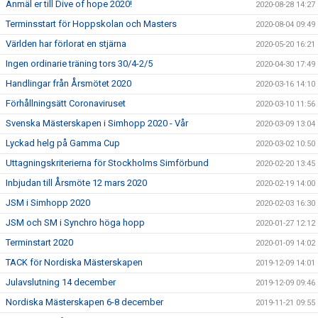
Anmäl er till Dive of hope 2020!
2020-08-28 14:27
Terminsstart för Hoppskolan och Masters
2020-08-04 09:49
Världen har förlorat en stjärna
2020-05-20 16:21
Ingen ordinarie träning tors 30/4-2/5
2020-04-30 17:49
Handlingar från Årsmötet 2020
2020-03-16 14:10
Förhållningsätt Coronaviruset
2020-03-10 11:56
Svenska Mästerskapen i Simhopp 2020 - Vår
2020-03-09 13:04
Lyckad helg på Gamma Cup
2020-03-02 10:50
Uttagningskriterierna för Stockholms Simförbund
2020-02-20 13:45
Inbjudan till Årsmöte 12 mars 2020
2020-02-19 14:00
JSM i Simhopp 2020
2020-02-03 16:30
JSM och SM i Synchro höga hopp
2020-01-27 12:12
Terminstart 2020
2020-01-09 14:02
TACK för Nordiska Mästerskapen
2019-12-09 14:01
Julavslutning 14 december
2019-12-09 09:46
Nordiska Mästerskapen 6-8 december
2019-11-21 09:55