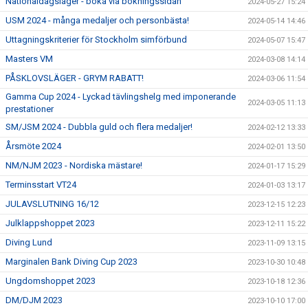
Nationaldagsläger - boka via bokningssidan
2024-05-27 15:24
USM 2024 - många medaljer och personbästa!
2024-05-14 14:46
Uttagningskriterier för Stockholm simförbund
2024-05-07 15:47
Masters VM
2024-03-08 14:14
PÅSKLOVSLÄGER - GRYM RABATT!
2024-03-06 11:54
Gamma Cup 2024 - Lyckad tävlingshelg med imponerande
2024-03-05 11:13
prestationer
SM/JSM 2024 - Dubbla guld och flera medaljer!
2024-02-12 13:33
Årsmöte 2024
2024-02-01 13:50
NM/NJM 2023 - Nordiska mästare!
2024-01-17 15:29
Terminsstart VT24
2024-01-03 13:17
JULAVSLUTNING 16/12
2023-12-15 12:23
Julklappshoppet 2023
2023-12-11 15:22
Diving Lund
2023-11-09 13:15
Marginalen Bank Diving Cup 2023
2023-10-30 10:48
Ungdomshoppet 2023
2023-10-18 12:36
DM/DJM 2023
2023-10-10 17:00