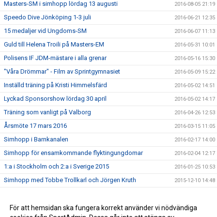
Masters-SM i simhopp lördag 13 augusti
2016-08-05 21:19
Speedo Dive Jönköping 1-3 juli
2016-06-21 12:35
15 medaljer vid Ungdoms-SM
2016-06-07 11:13
Guld till Helena Troili på Masters-EM
2016-05-31 10:01
Polisens IF JDM-mästare i alla grenar
2016-05-16 15:30
"Våra Drömmar" - Film av Sprintgymnasiet
2016-05-09 15:22
Inställd träning på Kristi Himmelsfärd
2016-05-02 14:51
Lyckad Sponsorshow lördag 30 april
2016-05-02 14:17
Träning som vanligt på Valborg
2016-04-26 12:53
Årsmöte 17 mars 2016
2016-03-15 11:05
Simhopp i Barnkanalen
2016-02-17 14:00
Simhopp för ensamkommande flyktingungdomar
2016-02-04 12:17
1:a i Stockholm och 2:a i Sverige 2015
2016-01-25 10:53
Simhopp med Tobbe Trollkarl och Jörgen Kruth
2015-12-10 14:48
Medaljfest på Ungdomshoppet
2015-11-22 20:57
Dive of Hope drog in 70000 kr!
För att hemsidan ska fungera korrekt använder vi nödvändiga
2015-10-05 13:04