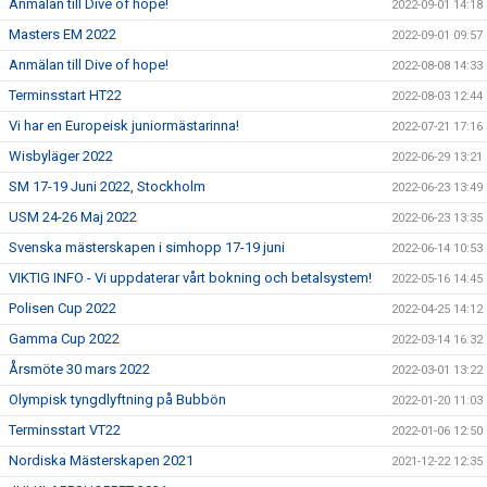
Anmälan till Dive of hope!
2022-09-01 14:18
Masters EM 2022
2022-09-01 09:57
Anmälan till Dive of hope!
2022-08-08 14:33
Terminsstart HT22
2022-08-03 12:44
Vi har en Europeisk juniormästarinna!
2022-07-21 17:16
Wisbyläger 2022
2022-06-29 13:21
SM 17-19 Juni 2022, Stockholm
2022-06-23 13:49
USM 24-26 Maj 2022
2022-06-23 13:35
Svenska mästerskapen i simhopp 17-19 juni
2022-06-14 10:53
VIKTIG INFO - Vi uppdaterar vårt bokning och betalsystem!
2022-05-16 14:45
Polisen Cup 2022
2022-04-25 14:12
Gamma Cup 2022
2022-03-14 16:32
Årsmöte 30 mars 2022
2022-03-01 13:22
Olympisk tyngdlyftning på Bubbön
2022-01-20 11:03
Terminsstart VT22
2022-01-06 12:50
Nordiska Mästerskapen 2021
2021-12-22 12:35