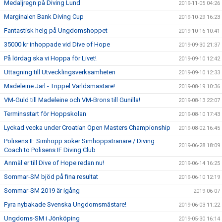
Medaljregn på Diving Lund
2019-11-05 04:26
Marginalen Bank Diving Cup
2019-10-29 16:23
Fantastisk helg på Ungdomshoppet
2019-10-16 10:41
35000 kr inhoppade vid Dive of Hope
2019-09-30 21:37
På lördag ska vi Hoppa för Livet!
2019-09-10 12:42
Uttagning till Utvecklingsverksamheten
2019-09-10 12:33
Madeleine Jarl - Trippel Världsmästare!
2019-08-19 10:36
VM-Guld till Madeleine och VM-Brons till Gunilla!
2019-08-13 22:07
Terminsstart för Hoppskolan
2019-08-10 17:43
Lyckad vecka under Croatian Open Masters Championship
2019-08-02 16:45
Polisens IF Simhopp söker Simhoppstränare / Diving
2019-06-28 18:09
Coach to Polisens IF Diving Club
Anmäl er till Dive of Hope redan nu!
2019-06-14 16:25
Sommar-SM bjöd på fina resultat
2019-06-10 12:19
Sommar-SM 2019 är igång
2019-06-07
Fyra nybakade Svenska Ungdomsmästare!
2019-06-03 11:22
Ungdoms-SM i Jönköping
2019-05-30 16:14