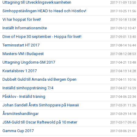
Uttagning till Utvecklingsverksamheten
2017-11-09 13:50
Simhoppstävlingen HEAD to Head och Höstlov!
2017-10-25 11:56
Vi har hoppat för livet!
2017-10-18 13:08
Inställt Informationsmöte
2017-09-12 10:47
Dive of Hope 30 september - Hoppa för livet!
2017-09-01 13:40
Terminsstart HT 2017
2017-08-14 16:44
Masters-VM i Budapest
2017-08-12 08:53
Uttagning Ungdoms-SM 2017
2017-04-21 13:48
Kvartalsbrev 1 2017
2017-04-19 14:28
Dubbelt Guld till Amanda vid Bergen Open
2017-04-11 10:16
Inställd simhoppsträning 7/4
2017-04-07 16:59
Påsklov - Inställd träning
2017-04-06 22:34
Johan Sandell Årets Simhoppare på Hawaii
2017-03-31 11:26
Årsmöteshandlingar
2017-03-29 14:18
JSM-Guld till Oscar Raftewold på 10 meter
2017-03-17 09:45
Gamma Cup 2017
2017-03-06 21:01