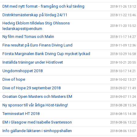
DM med nytt format - framgång och kul tävling
2018-11-26 13:12
Distriktsmästerskap på lördag 24/11
2018-11-22 15:46
Hedvig Ekblom tilldelas Stig Ohlssons
2018-11-20 15:52
ledarskapsstipendium
Ny film med Tomas och Malin
2018-11-17 14:27
Fina resultat på Euro Finans Diving Lund
2018-11-09 12:36
Första Marginalen Bank Diving Cup mycket lyckad
2018-10-29 16:58
Inställda träningar under Höstlovet
2018-10-21 20:55
Ungdomshoppet 2018
2018-10-17 14:21
Dive of hope
2018-10-02 13:27
Dive of Hope 29 september 2018
2018-09-07 11:49
Croatian Open Masters och Masters EM
2018-09-07 11:24
Ny sponsor till vår årliga Höst-tävling!
2018-08-28 15:34
Terminsstart HT 2018
2018-08-15 14:38
EM i Glasgow med Isabelle Svantesson
2018-08-06 13:22
Info gällande läktaren i simhoppshallen
2018-08-06 13:07