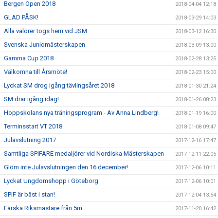
Bergen Open 2018
2018-04-04 12:18
GLAD PÅSK!
2018-03-29 14:03
Alla valörer togs hem vid JSM
2018-03-12 16:30
Svenska Juniomästerskapen
2018-03-09 13:00
Gamma Cup 2018
2018-02-28 13:25
Välkomna till Årsmöte!
2018-02-23 15:00
Lyckat SM drog igång tävlingsåret 2018
2018-01-30 21:24
SM drar igång idag!
2018-01-26 08:23
Hoppskolans nya träningsprogram - Av Anna Lindberg!
2018-01-19 16:00
Terminsstart VT 2018
2018-01-08 09:47
Julavslutning 2017
2017-12-16 17:47
Samtliga SPIFARE medaljörer vid Nordiska Mästerskapen
2017-12-11 22:05
Glöm inte Julavslutningen den 16 december!
2017-12-06 10:11
Lyckat Ungdomshopp i Göteborg
2017-12-06 10:01
SPIF är bäst i stan!
2017-12-04 13:54
Färska Riksmästare från 5m
2017-11-20 16:42