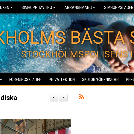
UXEN
SIMHOPP TÄVLING
ARRANGEMANG
SIMHOPPSLÄGER
KHOLMS BÄSTA 
STOCKHOLMSPOLISENS I
FÖRENINGSKLÄDER
PRIVATLEKTION
SKOLOR/FÖRENINGAR
PRE
rdiska
<
>