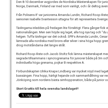
Den 8-10 december avgjordes de Nordiska Mästerskapen för junior
Norge, Danmark, Finland var med som vanligt, och i år deltog även
Från Polisens IF var juniorerna Amanda Lundin, Richard Roop-Ilist
seniorien Isabelle Svantesson uttagna för att representera Sverige
Tävlingarna inleddes på fredagen lite försiktigt. Flera gånger fick
nationalsången. Men sen höjde sig laget, alla tog nya tag och "du 
helgen. Tuffa tävlingar var det också. SPIFs Amanda Lundin, Cesa
lämnade alla nordiska med brons eller silver i sina höga hopp gre
drog motståndarna det längre stråt.
Richard Roop-Iliste och Jacob Stoltz fick lämna mästerskapet med 
segrade tillsammans i syncrogrenarna för juniorer både på 3m o
individuella höga grenarna, pojkar B respektive A.
Förbundskapten Ulrika Knape Lindberg var mycket nöjd med lagets
bassängen. Fina hopp, härligt hejande och sammanhållning var rece
Jönköping som nordens bästa simhoppsnation, både på junior oc
Stort Grattis till hela svenska landslaget!!