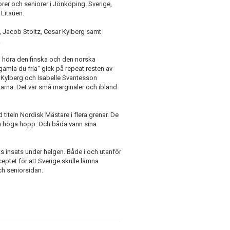
er och seniorer i Jönköping. Sverige,
 Litauen.
e, Jacob Stoltz, Cesar Kylberg samt
.
 vi höra den finska och den norska
gamla du fria" gick på repeat resten av
r Kylberg och Isabelle Svantesson
narna. Det var små marginaler och ibland
titeln Nordisk Mästare i flera grenar. De
ch höga hopp. Och båda vann sina
 insats under helgen. Både i och utanför
ptet för att Sverige skulle lämna
h seniorsidan.