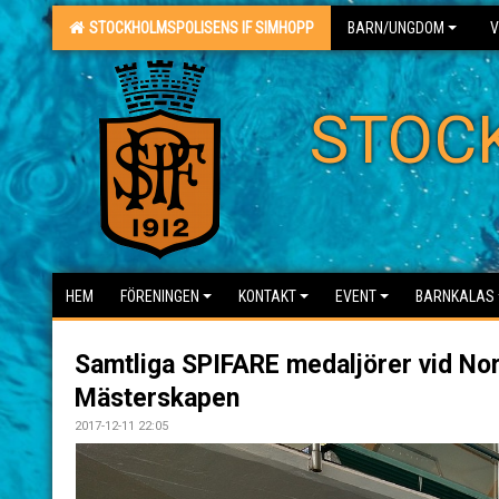
STOCKHOLMSPOLISENS IF SIMHOPP
BARN/UNGDOM
V
STOC
HEM
FÖRENINGEN
KONTAKT
EVENT
BARNKALAS
Samtliga SPIFARE medaljörer vid No
Mästerskapen
2017-12-11 22:05