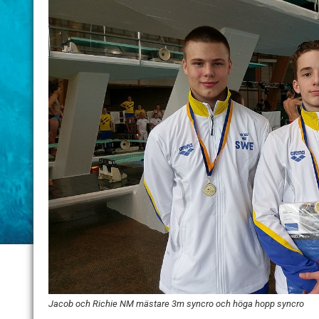
Jacob och Richie NM mästare 3m syncro och höga hopp syncro